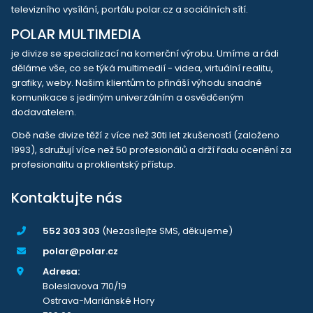
televizního vysílání, portálu polar.cz a sociálních sítí.
POLAR MULTIMEDIA
je divize se specializací na komerční výrobu. Umíme a rádi
děláme vše, co se týká multimedií - videa, virtuální realitu,
grafiky, weby. Našim klientům to přináší výhodu snadné
komunikace s jediným univerzálním a osvědčeným
dodavatelem.
Obě naše divize těží z více než 30ti let zkušeností (založeno
1993), sdružují více než 50 profesionálů a drží řadu ocenění za
profesionalitu a proklientský přístup.
Kontaktujte nás
552 303 303
(Nezasílejte SMS, děkujeme)
polar@polar.cz
Adresa:
Boleslavova 710/19
Ostrava-Mariánské Hory