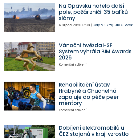
Na Opavsku hořelo další
pole, požár zničil 35 balíků
slámy
4. srpna 2026
17:38
|
Celý MS kraj
|
Jiří Cileček
Vánoční hvězda HSF
System vyhrála BIM Awards
2026
Komerční sdělení
Rehabilitační ústav
Hrabyně a Chuchelná
zapojuje do péče peer
mentory
Komerční sdělení
Dobíjení elektromobilů u
ČEZ stojanů v kraji vzrostlo