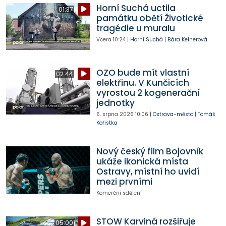
Horní Suchá uctila
01:37
památku obětí Životické
tragédie u muralu
Včera
10:24
|
Horní Suchá
|
Bára Kelnerová
OZO bude mít vlastní
02:44
elektřinu. V Kunčicích
vyrostou 2 kogenerační
jednotky
6. srpna 2026
10:06
|
Ostrava-město
|
Tomáš
Kořistka
Nový český film Bojovník
ukáže ikonická místa
Ostravy, místní ho uvidí
mezi prvními
Komerční sdělení
STOW Karviná rozšiřuje
05:00