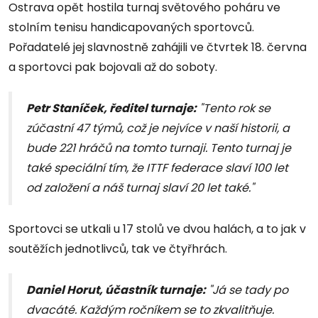
Ostrava opět hostila turnaj světového poháru ve
stolním tenisu handicapovaných sportovců.
Pořadatelé jej slavnostně zahájili ve čtvrtek 18. června
a sportovci pak bojovali až do soboty.
Petr Staníček, ředitel turnaje:
"Tento rok se
zúčastní 47 týmů, což je nejvíce v naší historii, a
bude 221 hráčů na tomto turnaji. Tento turnaj je
také speciální tím, že ITTF federace slaví 100 let
od založení a náš turnaj slaví 20 let také."
Sportovci se utkali u 17 stolů ve dvou halách, a to jak v
soutěžích jednotlivců, tak ve čtyřhrách.
Daniel Horut, účastník turnaje:
"Já se tady po
dvacáté. Každým ročníkem se to zkvalitňuje.