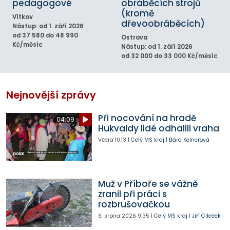
pedagogové
obráběcích strojů
(kromě
Vítkov
dřevoobráběcích)
Nástup: od 1. září 2026
od 37 580 do 48 990
Ostrava
Kč/měsíc
Nástup: od 1. září 2026
od 32 000 do 33 000 Kč/měsíc
Nejnovější zprávy
Při nocování na hradě
04:09
Hukvaldy lidé odhalili vraha
Včera
10:13
|
Celý MS kraj
|
Bára Kelnerová
Muž v Příboře se vážně
zranil při práci s
rozbrušovačkou
6. srpna 2026
9:35
|
Celý MS kraj
|
Jiří Cileček