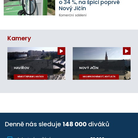
o 34 %, na špici poprvé
Nový Jičín
Komerční sdělení
Kamery
HAVÍŘOV
NOVÝ JIČÍN
NÁMĚSTÍ REPUBLIKY, HAVÍŘOV
MASARYKOVO NÁMĚSTÍ, NOVÝ JIČÍN
Denně nás sleduje
148 000
diváků