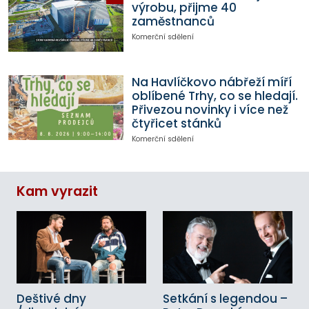
výrobu, přijme 40
zaměstnanců
Komerční sdělení
Na Havlíčkovo nábřeží míří
oblíbené Trhy, co se hledají.
Přivezou novinky i více než
čtyřicet stánků
Komerční sdělení
Kam vyrazit
Deštivé dny
Setkání s legendou –