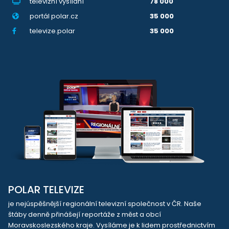
televizní vysílání
78 000
portál polar.cz
35 000
televize.polar
35 000
POLAR TELEVIZE
je nejúspěšnější regionální televizní společnost v ČR. Naše
štáby denně přinášejí reportáže z měst a obcí
Moravskoslezského kraje. Vysíláme je k lidem prostřednictvím