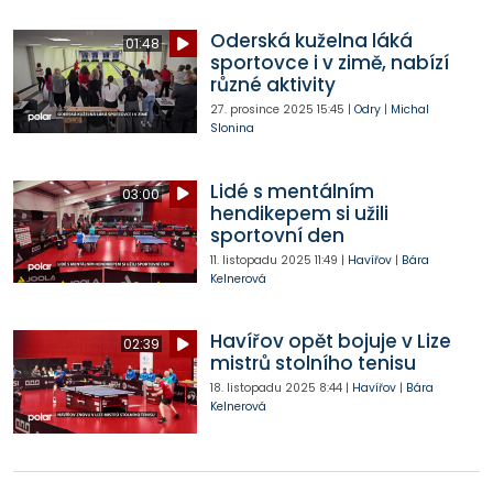
Oderská kuželna láká
01:48
sportovce i v zimě, nabízí
různé aktivity
27. prosince 2025
15:45
|
Odry
|
Michal
Slonina
Lidé s mentálním
03:00
hendikepem si užili
sportovní den
11. listopadu 2025
11:49
|
Havířov
|
Bára
Kelnerová
Havířov opět bojuje v Lize
02:39
mistrů stolního tenisu
18. listopadu 2025
8:44
|
Havířov
|
Bára
Kelnerová