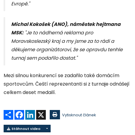
Evropě."
Michal Kokošek (ANO), náměstek hejtmana
MSK:
"Je to nádherná reklama pro
Moravskoslezský kraj a my jsme za to rádi a
děkujeme organizátorovi, že se opravdu tenhle
turnaj sem podařilo dostat."
Mezi silnou konkurencí se zadařilo také domácím
sportovcům. Čeští reprezentanti si z turnaje odnášejí
celkem deset medailí.
Sdílet
Facebook
LinkedIn
X
Vytisknout článek
Stáhnout video