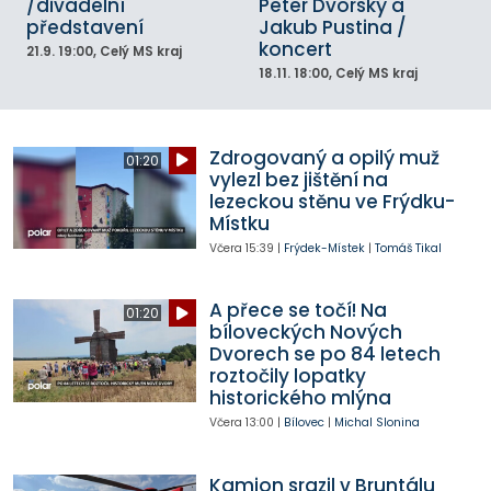
/divadelní
Peter Dvorský a
představení
Jakub Pustina /
koncert
21.9.
19:00
, Celý MS kraj
18.11.
18:00
, Celý MS kraj
Zdrogovaný a opilý muž
01:20
vylezl bez jištění na
lezeckou stěnu ve Frýdku-
Místku
Včera
15:39
|
Frýdek-Místek
|
Tomáš Tikal
A přece se točí! Na
01:20
bíloveckých Nových
Dvorech se po 84 letech
roztočily lopatky
historického mlýna
Včera
13:00
|
Bílovec
|
Michal Slonina
Kamion srazil v Bruntálu