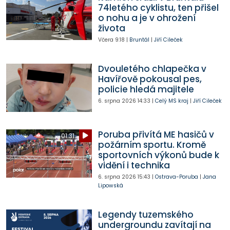
74letého cyklistu, ten přišel
o nohu a je v ohrožení
života
Včera
9:18
|
Bruntál
|
Jiří Cileček
Dvouletého chlapečka v
Havířově pokousal pes,
policie hledá majitele
6. srpna 2026
14:33
|
Celý MS kraj
|
Jiří Cileček
Poruba přivítá ME hasičů v
01:31
požárním sportu. Kromě
sportovních výkonů bude k
vidění i technika
6. srpna 2026
15:43
|
Ostrava-Poruba
|
Jana
Lipowská
Legendy tuzemského
undergroundu zavítají na