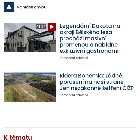
Nahlásit chybu
Legendární Dakota na
01:32
okraji Bělského lesa
prochází masivní
proměnou a nabídne
exkluzivní gastronomii
Komerční sdělení
Ridera Bohemia: žádné
porušení na naší straně.
Jen nezákonné šetření ČIŽP
Komerční sdělení
K tématu