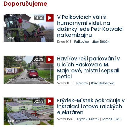
Doporučujeme
V Palkovicích válí s
01:30
humornými videi, na
dožínky jede Petr Kotvald
na kombajnu
Dnes
9:16
|
Palkovice
|
Libor Běčák
Havířov řeší parkování v
02:38
ulicích Haškova a M.
Majerové, místní sepsali
petici
Včera
11:56
|
Havířov
|
Bára Kelnerová
Frýdek-Místek pokračuje v
02:53
instalaci fotovoltaických
elektráren
Včera
15:43
|
Frýdek-Místek
|
Tomáš Tikal