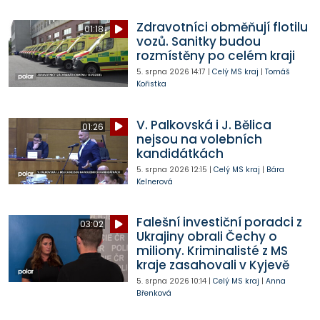
Zdravotníci obměňují flotilu
01:18
vozů. Sanitky budou
rozmístěny po celém kraji
5. srpna 2026
14:17
|
Celý MS kraj
|
Tomáš
Kořistka
V. Palkovská i J. Bělica
01:26
nejsou na volebních
kandidátkách
5. srpna 2026
12:15
|
Celý MS kraj
|
Bára
Kelnerová
Falešní investiční poradci z
03:02
Ukrajiny obrali Čechy o
miliony. Kriminalisté z MS
kraje zasahovali v Kyjevě
5. srpna 2026
10:14
|
Celý MS kraj
|
Anna
Břenková