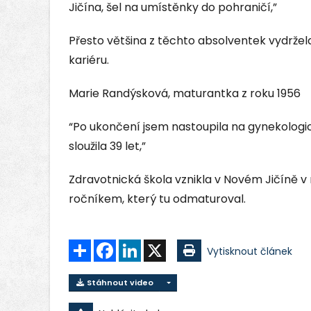
Jičína, šel na umístěnky do pohraničí,”
Přesto většina z těchto absolventek vydržel
kariéru.
Marie Randýsková, maturantka z roku 1956
“Po ukončení jsem nastoupila na gynekolog
sloužila 39 let,”
Zdravotnická škola vznikla v Novém Jičíně v 
ročníkem, který tu odmaturoval.
Sdílet
Facebook
LinkedIn
X
Vytisknout článek
Stáhnout video