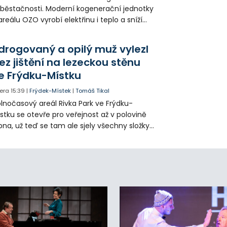
běstačnosti. Moderní kogenerační jednotky
areálu OZO vyrobí elektřinu i teplo a sníží
klady i emise. Malou elektrárnu postaví
olia přímo v Kunčicích.
drogovaný a opilý muž vylezl
ez jištění na lezeckou stěnu
e Frýdku-Místku
era
15:39
|
Frýdek-Místek
|
Tomáš Tikal
lnočasový areál Rivka Park ve Frýdku-
stku se otevře pro veřejnost až v polovině
pna, už teď se tam ale sjely všechny složky
áchranného systému. Důvodem bylo
iknutí opilého muže pod vlivem drog do
eálu. Vyšplhal na lezeckou stěnu a nemohl
lů.