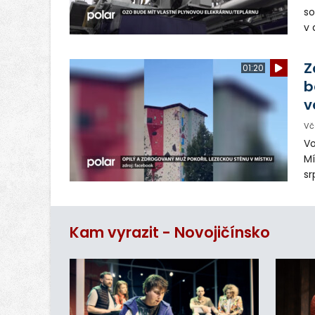
so
v 
ná
Ve
Z
01:20
b
v
Vč
Vo
Mí
sr
z
vn
ar
Kam vyrazit - Novojičínsko
do