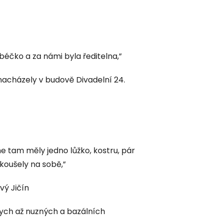
béčko a za námi byla ředitelna,”
nacházely v budově Divadelní 24.
me tam měly jedno lůžko, kostru, pár
zkoušely na sobě,”
vý Jičín
bych až nuzných a bazálních