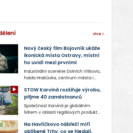
dělení
více
Nový český film Bojovník ukáže
ikonická místa Ostravy, místní
ho uvidí mezi prvními
Industriální scenérie Dolních Vítkovic,
halda Hrabůvka, centrum města i
další ikonická místa Ostravy se objeví
STOW Karviná rozšiřuje výrobu,
5:00
v novém filmu Bojovník, který vstoupí
přijme 40 zaměstnanců
do kin už 13. srpna. Režiséři Vojtěch
Frič a Tomáš Dianiška si
Společnost Karviná je globálním
moravskoslezskou metropoli
lídrem v oblasti regálových produktů
nevybrali náhodou – její syrová
a systémů, stabilním
atmosféra se stala přirozenou
Na Havlíčkovo nábřeží míří
zaměstnavatelem na Karvinsku a
součástí příběhu bývalého
oblíbené Trhy, co se hledají.
firmou s obrovským potenciálem.