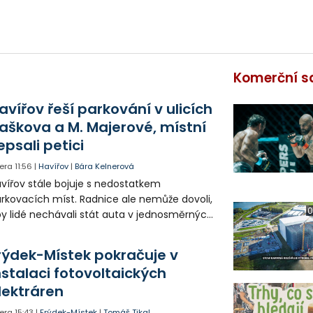
Komerční s
avířov řeší parkování v ulicích
aškova a M. Majerové, místní
epsali petici
era
11:56
|
Havířov
|
Bára Kelnerová
vířov stále bojuje s nedostatkem
rkovacích míst. Radnice ale nemůže dovoli,
0
y lidé nechávali stát auta v jednosměrných
icích, kde nezbývá místo pro průjezd IZS.
tuace se teď řeší v jednom vnitrobloku, kde
rýdek-Místek pokračuje v
 někteří obyvatelé rozhodli sepsat petici.
nstalaci fotovoltaických
lektráren
era
15:43
|
Frýdek-Místek
|
Tomáš Tikal