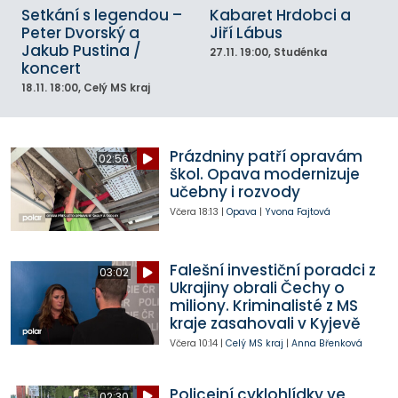
Setkání s legendou –
Kabaret Hrdobci a
Peter Dvorský a
Jiří Lábus
Jakub Pustina /
27.11.
19:00
, Studénka
koncert
18.11.
18:00
, Celý MS kraj
Prázdniny patří opravám
02:56
škol. Opava modernizuje
učebny i rozvody
Včera
18:13
|
Opava
|
Yvona Fajtová
Falešní investiční poradci z
03:02
Ukrajiny obrali Čechy o
miliony. Kriminalisté z MS
kraje zasahovali v Kyjevě
Včera
10:14
|
Celý MS kraj
|
Anna Břenková
Policejní cyklohlídky ve
02:30