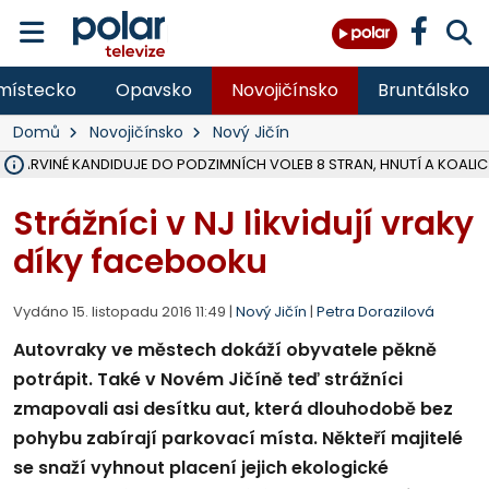
místecko
Opavsko
Novojičínsko
Bruntálsko
Domů
Novojičínsko
Nový Jičín
V KARVINÉ KANDIDUJE DO PODZIMNÍCH VOLEB 8 STRAN, HNUTÍ A KOALIC
ÚOHS DAL ZÁTORU POKUTU 100 000 ZA CHYBY V ZAKÁZCE NA OBN
AREÁL LODIČEK V KARVINÉ SE PŘIPRAVUJE NA VELKOU REKONSTRUKC
KARVINÁ ZNÁ BUDOUCÍ PODOBU AREÁLU LODIČKY V PARKU BOŽEN
MORAVSKOSLEZŠTÍ POLICISTÉ ODHALILI MEZINÁRODNÍ GANG PODVO
LÁKALI LIDI NA ZISKY Z KRYPTOMĚN, INFO A VIDEO NA POLAR.CZ
MINISTESTVO ŽIVOTNÍHO PROSTŘEDÍ PŘEVZALO VYŠETŘOVÁNÍ KAU
A ROZHODLO, ŽE VINÍK ZA ŠKODY PO ZAVEZENÍ TUNAMI ODPADU NE
MUŽ V PŘÍBOŘE SE VÁŽNĚ ZRANIL PŘI PRÁCI S ROZBRUŠOVAČKOU, I
SLEZSKÁ OSTRAVA PŘIPRAVUJE PROJEKTOVOU DOKUMENTACI PRO 
FRÝDEK-MÍSTEK DOKONČIL STAVBU VOLNOČASOVÉHO AREÁLU NA RIVI
HNUTÍ ANO V HAVÍŘOVĚ NEZAŘADÍ HEJTMANA JOSEFA BĚLICU NA V
MS KRAJ VYBUDUJE ZA 40 MILIONŮ V JABLUNKOVĚ NOVÝ MOST PŘES O
FOTBALISTA LAURI LAINE SE VRACÍ Z BANÍKU OSTRAVA NA PŮL ROK
F-M DOKONČIL VOLNOČASOVÝ AREÁL RIVKA PARK ZA 62 MILIONŮ,
Strážníci v NJ likvidují vraky
díky facebooku
Vydáno 15. listopadu 2016 11:49 |
Nový Jičín
|
Petra Dorazilová
Autovraky ve městech dokáží obyvatele pěkně
potrápit. Také v Novém Jičíně teď strážníci
zmapovali asi desítku aut, která dlouhodobě bez
pohybu zabírají parkovací místa. Někteří majitelé
se snaží vyhnout placení jejich ekologické