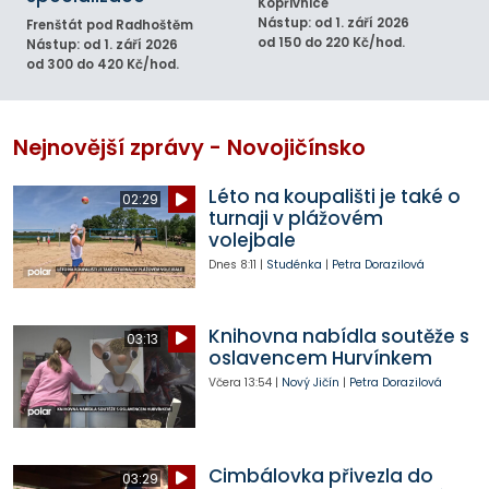
Kopřivnice
Nástup: od 1. září 2026
Frenštát pod Radhoštěm
od 150 do 220 Kč/hod.
Nástup: od 1. září 2026
od 300 do 420 Kč/hod.
Nejnovější zprávy - Novojičínsko
Léto na koupališti je také o
02:29
turnaji v plážovém
volejbale
Dnes
8:11
|
Studénka
|
Petra Dorazilová
Knihovna nabídla soutěže s
03:13
oslavencem Hurvínkem
Včera
13:54
|
Nový Jičín
|
Petra Dorazilová
Cimbálovka přivezla do
03:29