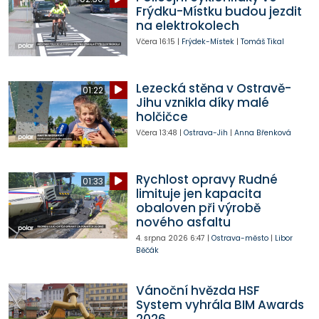
Frýdku-Místku budou jezdit
na elektrokolech
Včera
16:15
|
Frýdek-Místek
|
Tomáš Tikal
Lezecká stěna v Ostravě-
01:22
Jihu vznikla díky malé
holčičce
Včera
13:48
|
Ostrava-Jih
|
Anna Břenková
Rychlost opravy Rudné
01:33
limituje jen kapacita
obaloven při výrobě
nového asfaltu
4. srpna 2026
6:47
|
Ostrava-město
|
Libor
Běčák
Vánoční hvězda HSF
System vyhrála BIM Awards
2026