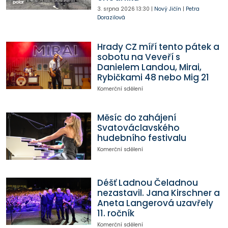
3. srpna 2026
13:30
|
Nový Jičín
|
Petra
Dorazilová
Hrady CZ míří tento pátek a
sobotu na Veveří s
Danielem Landou, Mirai,
Rybičkami 48 nebo Mig 21
Komerční sdělení
Měsíc do zahájení
Svatováclavského
hudebního festivalu
Komerční sdělení
Déšť Ladnou Čeladnou
nezastavil. Jana Kirschner a
Aneta Langerová uzavřely
11. ročník
Komerční sdělení