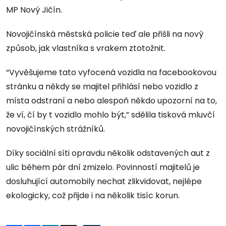
MP Nový Jičín.
Novojičínská městská policie teď ale přišli na nový
způsob, jak vlastníka s vrakem ztotožnit.
“Vyvěšujeme tato vyfocená vozidla na facebookovou
stránku a někdy se majitel přihlásí nebo vozidlo z
místa odstraní a nebo alespoň někdo upozorní na to,
že ví, čí by t vozidlo mohlo být,” sdělila tisková mluvčí
novojičínských strážníků.
Díky sociální síti opravdu několik odstavených aut z
ulic během pár dní zmizelo. Povinností majitelů je
dosluhující automobily nechat zlikvidovat, nejlépe
ekologicky, což přijde i na několik tisíc korun.