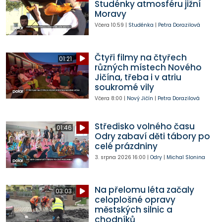
Studénky atmosféru jižní
Moravy
Včera
10:59
|
Studénka
|
Petra Dorazilová
Čtyři filmy na čtyřech
01:21
různých místech Nového
Jičína, třeba i v atriu
soukromé vily
Včera
8:00
|
Nový Jičín
|
Petra Dorazilová
Středisko volného času
01:46
Odry zabaví děti tábory po
celé prázdniny
3. srpna 2026
16:00
|
Odry
|
Michal Slonina
Na přelomu léta začaly
03:03
celoplošné opravy
městských silnic a
chodníků