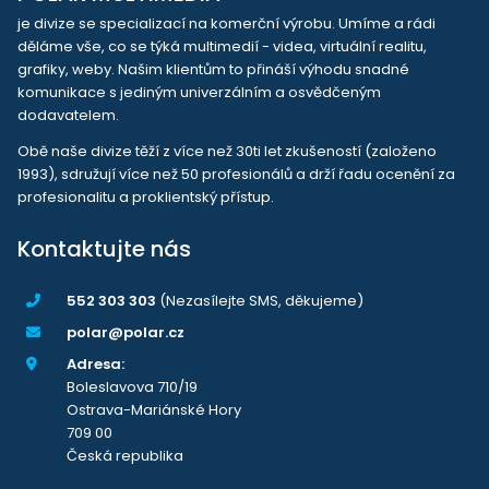
je divize se specializací na komerční výrobu. Umíme a rádi
děláme vše, co se týká multimedií - videa, virtuální realitu,
grafiky, weby. Našim klientům to přináší výhodu snadné
komunikace s jediným univerzálním a osvědčeným
dodavatelem.
Obě naše divize těží z více než 30ti let zkušeností (založeno
1993), sdružují více než 50 profesionálů a drží řadu ocenění za
profesionalitu a proklientský přístup.
Kontaktujte nás
552 303 303
(Nezasílejte SMS, děkujeme)
polar@polar.cz
Adresa:
Boleslavova 710/19
Ostrava-Mariánské Hory
709 00
Česká republika