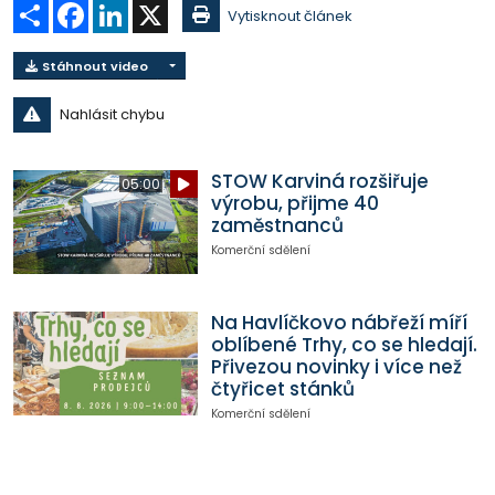
Sdílet
Facebook
LinkedIn
X
Vytisknout článek
Stáhnout video
Nahlásit chybu
STOW Karviná rozšiřuje
05:00
výrobu, přijme 40
zaměstnanců
Komerční sdělení
Na Havlíčkovo nábřeží míří
oblíbené Trhy, co se hledají.
Přivezou novinky i více než
čtyřicet stánků
Komerční sdělení