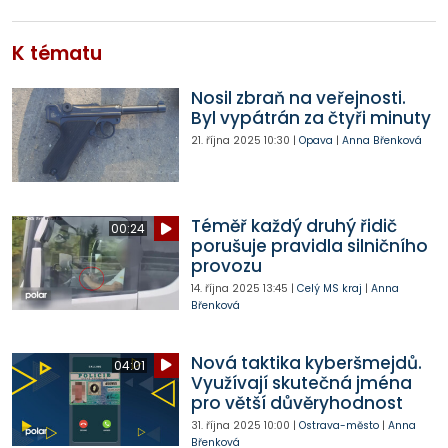
K tématu
Nosil zbraň na veřejnosti.
Byl vypátrán za čtyři minuty
21. října 2025
10:30
|
Opava
|
Anna Břenková
Téměř každý druhý řidič
00:24
porušuje pravidla silničního
provozu
14. října 2025
13:45
|
Celý MS kraj
|
Anna
Břenková
Nová taktika kyberšmejdů.
04:01
Využívají skutečná jména
pro větší důvěryhodnost
31. října 2025
10:00
|
Ostrava-město
|
Anna
Břenková