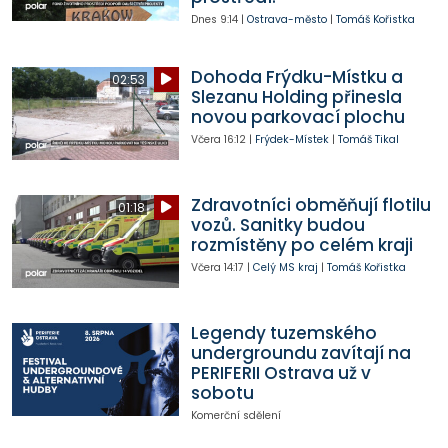
Dnes
9:14
|
Ostrava-město
|
Tomáš Kořistka
Dohoda Frýdku-Místku a
02:53
Slezanu Holding přinesla
novou parkovací plochu
Včera
16:12
|
Frýdek-Místek
|
Tomáš Tikal
Zdravotníci obměňují flotilu
01:18
vozů. Sanitky budou
rozmístěny po celém kraji
Včera
14:17
|
Celý MS kraj
|
Tomáš Kořistka
Legendy tuzemského
undergroundu zavítají na
PERIFERII Ostrava už v
sobotu
Komerční sdělení