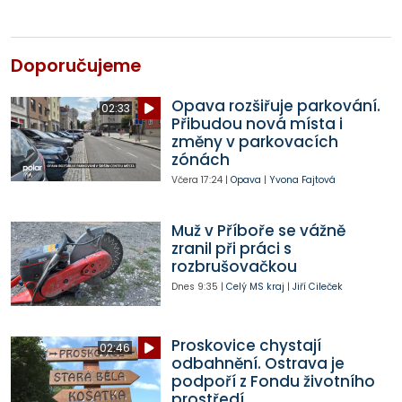
Doporučujeme
Opava rozšiřuje parkování.
02:33
Přibudou nová místa i
změny v parkovacích
zónách
Včera
17:24
|
Opava
|
Yvona Fajtová
Muž v Příboře se vážně
zranil při práci s
rozbrušovačkou
Dnes
9:35
|
Celý MS kraj
|
Jiří Cileček
Proskovice chystají
02:46
odbahnění. Ostrava je
podpoří z Fondu životního
prostředí.