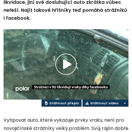
likvidace, jiní své dosluhující auto zkrátka vůbec
neřeší. Najít takové hříšníky teď pomáhá strážníků
i facebook.
Play
Video
Stáhnout přepis
Stáhnout video
Vytipovat auto, které vykazuje prvky vraku, není pro
novojičínské strážníky velký problém. Svůj rajón dobře