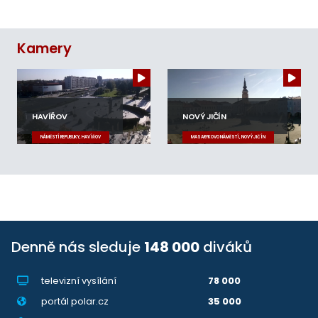
Kamery
HAVÍŘOV
NOVÝ JIČÍN
NÁMĚSTÍ REPUBLIKY, HAVÍŘOV
MASARYKOVO NÁMĚSTÍ, NOVÝ JIČÍN
Denně nás sleduje
148 000
diváků
televizní vysílání
78 000
portál polar.cz
35 000