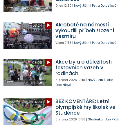
Dnes
12:30
|
Nový Jičín
|
Petra Dorazilová
Akrobaté na náměstí
03:24
vykouzlili příběh zrození
vesmíru
Včera
7:55
|
Nový Jičín
|
Petra Dorazilová
Akce byla o důležitosti
03:06
festovních vazeb v
rodinách
8. srpna 2026
10:48
|
Nový Jičín
|
Petra
Dorazilová
BEZ KOMENTÁŘE: Letní
04:29
olympijské hry školek ve
Studénce
8. srpna 2026
10:36
|
Studénka
|
Jan Plášil