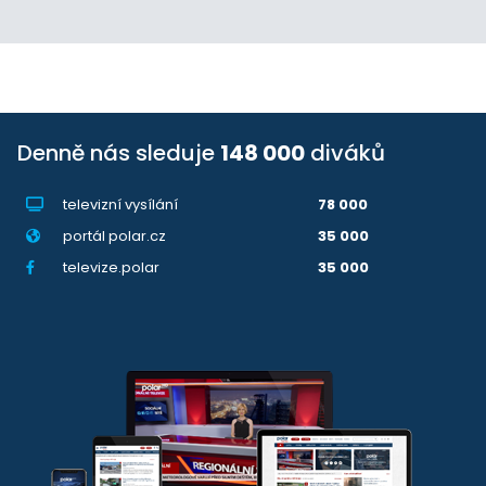
Denně nás sleduje
148 000
diváků
televizní vysílání
78 000
portál polar.cz
35 000
televize.polar
35 000