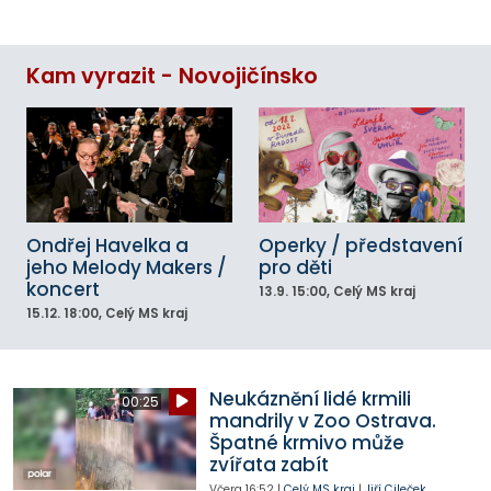
Kam vyrazit - Novojičínsko
Ondřej Havelka a
Operky / představení
jeho Melody Makers /
pro děti
koncert
13.9.
15:00
, Celý MS kraj
15.12.
18:00
, Celý MS kraj
Neukáznění lidé krmili
00:25
mandrily v Zoo Ostrava.
Špatné krmivo může
zvířata zabít
Včera
16:52
|
Celý MS kraj
|
Jiří Cileček