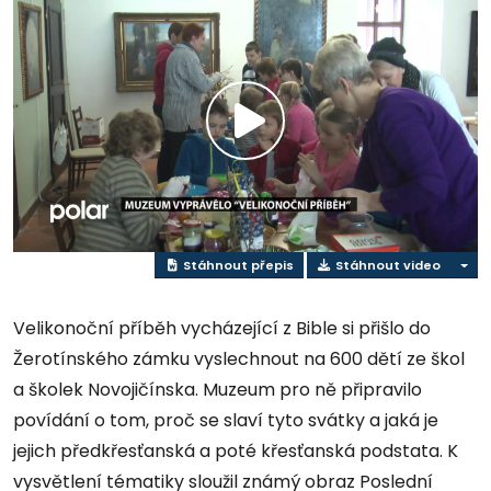
Přehrát
video
Stáhnout přepis
Stáhnout video
Velikonoční příběh vycházející z Bible si přišlo do
Žerotínského zámku vyslechnout na 600 dětí ze škol
a školek Novojičínska. Muzeum pro ně připravilo
povídání o tom, proč se slaví tyto svátky a jaká je
jejich předkřesťanská a poté křesťanská podstata. K
vysvětlení tématiky sloužil známý obraz Poslední