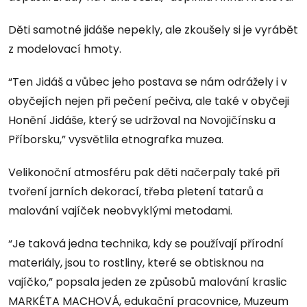
Děti samotné jidáše nepekly, ale zkoušely si je vyrábět
z modelovací hmoty.
“Ten Jidáš a vůbec jeho postava se nám odrážely i v
obyčejích nejen při pečení pečiva, ale také v obyčeji
Honění Jidáše, který se udržoval na Novojičínsku a
Příborsku,” vysvětlila etnografka muzea.
Velikonoční atmosféru pak děti načerpaly také při
tvoření jarních dekorací, třeba pletení tatarů a
malování vajíček neobvyklými metodami.
“Je taková jedna technika, kdy se používají přírodní
materiály, jsou to rostliny, které se obtisknou na
vajíčko,” popsala jeden ze způsobů malování kraslic
MARKÉTA MACHOVÁ, edukační pracovnice, Muzeum