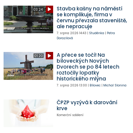
Stavba kašny na náměstí
03:24
se komplikuje, firma v
červnu převzala staveniště,
ale nepracuje
7. srpna 2026
14:43
|
Studénka
|
Petra
Dorazilová
A přece se točí! Na
01:20
bíloveckých Nových
Dvorech se po 84 letech
roztočily lopatky
historického mlýna
7. srpna 2026
13:00
|
Bílovec
|
Michal Slonina
ČPZP vyzývá k darování
krve
Komerční sdělení