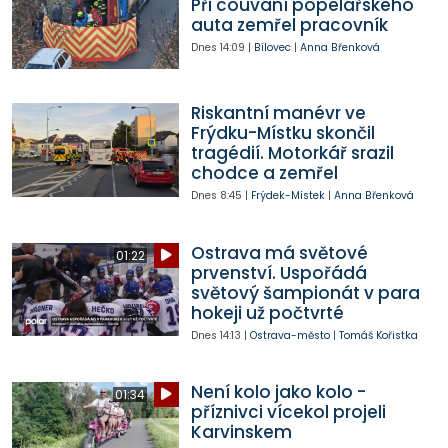
Při couvání popelářského
auta zemřel pracovník
Dnes
14:09
|
Bílovec
|
Anna Břenková
Riskantní manévr ve
Frýdku-Místku skončil
tragédií. Motorkář srazil
chodce a zemřel
Dnes
8:45
|
Frýdek-Místek
|
Anna Břenková
Ostrava má světové
01:22
prvenství. Uspořádá
světový šampionát v para
hokeji už počtvrté
Dnes
14:13
|
Ostrava-město
|
Tomáš Kořistka
Není kolo jako kolo -
01:34
příznivci vícekol projeli
Karvinskem