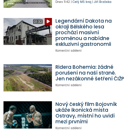
Dnes
11:42
|
Celý MS kraj
|
Jiří Brzóska
Legendární Dakota na
01:32
okraji Bělského lesa
prochází masivní
proměnou a nabídne
exkluzivní gastronomii
Komerční sdělení
Ridera Bohemia: žádné
porušení na naší straně.
Jen nezákonné šetření ČIŽP
Komerční sdělení
Nový český film Bojovník
ukáže ikonická místa
Ostravy, místní ho uvidí
mezi prvními
Komerční sdělení