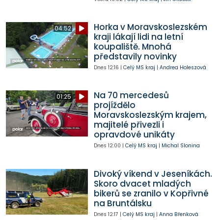
Horka v Moravskoslezském
04:52
kraji lákají lidi na letní
koupaliště. Mnohá
představily novinky
Dnes
12:16
|
Celý MS kraj
|
Andrea Holeszová
Na 70 mercedesů
01:25
projíždělo
Moravskoslezským krajem,
majitelé přivezli i
opravdové unikáty
Dnes
12:00
|
Celý MS kraj
|
Michal Slonina
Divoký víkend v Jeseníkách.
Skoro dvacet mladých
bikerů se zranilo v Kopřivné
na Bruntálsku
Dnes
12:17
|
Celý MS kraj
|
Anna Břenková