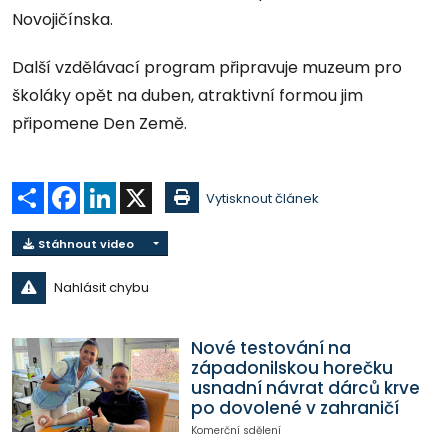
Novojičínska.
Další vzdělávací program připravuje muzeum pro
školáky opět na duben, atraktivní formou jim
připomene Den Země.
Sdílet
Facebook
LinkedIn
X
Vytisknout článek
Stáhnout video
Nahlásit chybu
Nové testování na
západonilskou horečku
usnadní návrat dárců krve
po dovolené v zahraničí
Komerční sdělení