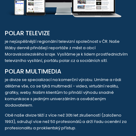
POLAR TELEVIZE
je nejúspěšnější regionální televizní společnost v ČR. Naše
štáby denně přinášejí reportáže z měst a obcí
Moravskoslezského kraje. Vysíláme je k lidem prostřednictvím
televizního vysílání, portálu polar.cz a sociálních sítí.
POLAR MULTIMEDIA
je divize se specializací na komerční výrobu. Umíme a rádi
děláme vše, co se týká multimedií - videa, virtuální realitu,
grafiky, weby. Našim klientům to přináší výhodu snadné
komunikace s jediným univerzálním a osvědčeným
dodavatelem.
Obě naše divize těží z více než 30ti let zkušeností (založeno
1993), sdružují více než 50 profesionálů a drží řadu ocenění za
profesionalitu a proklientský přístup.