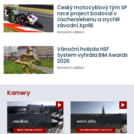
Český motocyklový tým SP
race project bodoval v
Oscherslebenu a zrychlil
závodní Aprilii
Komerční sdělení
Vánoční hvězda HSF
System vyhrála BIM Awards
2026
Komerční sdělení
Kamery
HAVÍŘOV
NOVÝ JIČÍN
NÁMĚSTÍ REPUBLIKY, HAVÍŘOV
MASARYKOVO NÁMĚSTÍ, NOVÝ JIČÍN