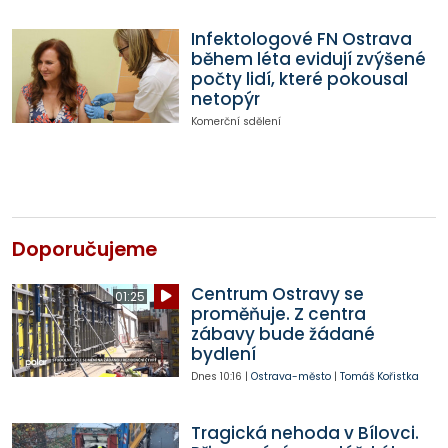
Infektologové FN Ostrava
během léta evidují zvýšené
počty lidí, které pokousal
netopýr
Komerční sdělení
Doporučujeme
Centrum Ostravy se
01:25
proměňuje. Z centra
zábavy bude žádané
bydlení
Dnes
10:16
|
Ostrava-město
|
Tomáš Kořistka
Tragická nehoda v Bílovci.