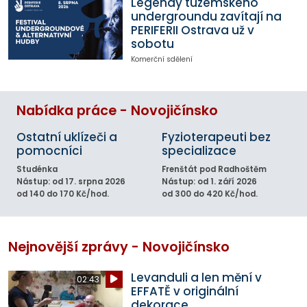
Legendy tuzemského
undergroundu zavítají na
PERIFERII Ostrava už v
sobotu
Komerční sdělení
Nabídka práce - Novojičínsko
Ostatní uklízeči a
Fyzioterapeuti bez
pomocníci
specializace
Studénka
Frenštát pod Radhoštěm
Nástup: od 17. srpna 2026
Nástup: od 1. září 2026
od 140 do 170 Kč/hod.
od 300 do 420 Kč/hod.
Nejnovější zprávy - Novojičínsko
Levanduli a len mění v
02:43
EFFATĚ v originální
dekorace