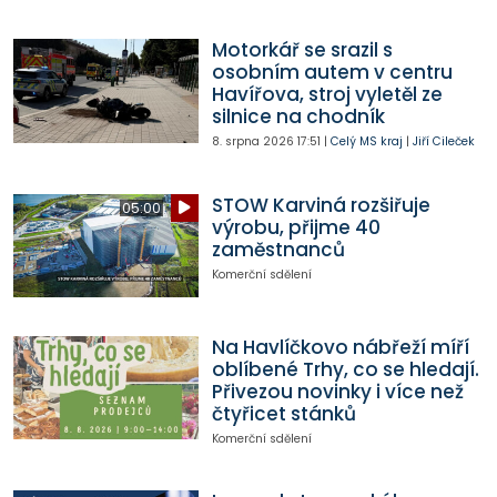
Motorkář se srazil s
osobním autem v centru
Havířova, stroj vyletěl ze
silnice na chodník
8. srpna 2026
17:51
|
Celý MS kraj
|
Jiří Cileček
STOW Karviná rozšiřuje
05:00
výrobu, přijme 40
zaměstnanců
Komerční sdělení
Na Havlíčkovo nábřeží míří
oblíbené Trhy, co se hledají.
Přivezou novinky i více než
čtyřicet stánků
Komerční sdělení