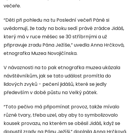
večeře.
“Děti při pohledu na tu Poslední večeři Páně si
uvědomují, že tady na boku sedí právě zrádce Jidáš,
který má v ruce měšec se 30 stříbrnými a už
připravuje zradu Pána Ježíše,” uvedla Anna Hrčková,
etnografka Muzea Novojičínska.
V návaznosti na to pak etnografka muzea ukázala
návštěvníkům, jak se tato událost promítla do
lidových zvyků - pečení jidášů, které se jedly
především v době půstu na Velký pátek.
“Toto pečivo má připomínat provoz, takže mívalo
různé tvary, třeba uzel, aby aby to symbolizovalo
kousek provazu, na kterém se oběsil Jidáš, když se
dopustil zrady na Pánu Ježíši,” doplnila Anna Hrčková.