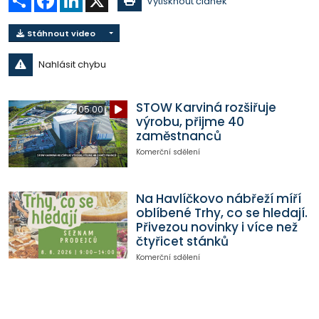
Vytisknout článek
Stáhnout video
Nahlásit chybu
STOW Karviná rozšiřuje
05:00
výrobu, přijme 40
zaměstnanců
Komerční sdělení
Na Havlíčkovo nábřeží míří
oblíbené Trhy, co se hledají.
Přivezou novinky i více než
čtyřicet stánků
Komerční sdělení