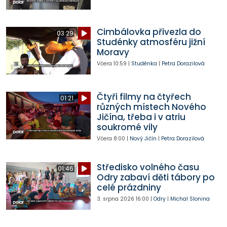
Cimbálovka přivezla do
03:29
Studénky atmosféru jižní
Moravy
Včera
10:59
|
Studénka
|
Petra Dorazilová
Čtyři filmy na čtyřech
01:21
různých místech Nového
Jičína, třeba i v atriu
soukromé vily
Včera
8:00
|
Nový Jičín
|
Petra Dorazilová
Středisko volného času
01:46
Odry zabaví děti tábory po
celé prázdniny
3. srpna 2026
16:00
|
Odry
|
Michal Slonina