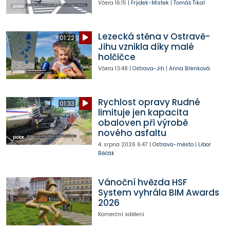
Včera
16:15
|
Frýdek-Místek
|
Tomáš Tikal
Lezecká stěna v Ostravě-
01:22
Jihu vznikla díky malé
holčičce
Včera
13:48
|
Ostrava-Jih
|
Anna Břenková
Rychlost opravy Rudné
01:33
limituje jen kapacita
obaloven při výrobě
nového asfaltu
4. srpna 2026
6:47
|
Ostrava-město
|
Libor
Běčák
Vánoční hvězda HSF
System vyhrála BIM Awards
2026
Komerční sdělení