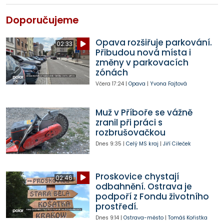
Doporučujeme
Opava rozšiřuje parkování.
02:33
Přibudou nová místa i
změny v parkovacích
zónách
Včera
17:24
|
Opava
|
Yvona Fajtová
Muž v Příboře se vážně
zranil při práci s
rozbrušovačkou
Dnes
9:35
|
Celý MS kraj
|
Jiří Cileček
Proskovice chystají
02:46
odbahnění. Ostrava je
podpoří z Fondu životního
prostředí.
Dnes
9:14
|
Ostrava-město
|
Tomáš Kořistka