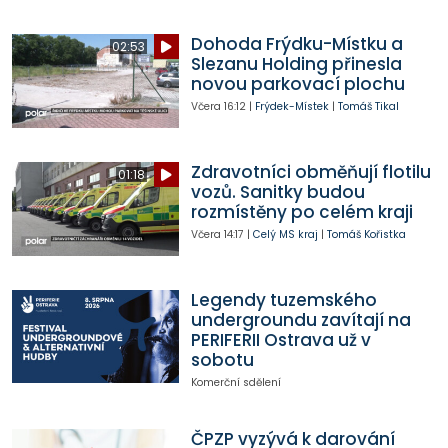
Dohoda Frýdku-Místku a
02:53
Slezanu Holding přinesla
novou parkovací plochu
Včera
16:12
|
Frýdek-Místek
|
Tomáš Tikal
Zdravotníci obměňují flotilu
01:18
vozů. Sanitky budou
rozmístěny po celém kraji
Včera
14:17
|
Celý MS kraj
|
Tomáš Kořistka
Legendy tuzemského
undergroundu zavítají na
PERIFERII Ostrava už v
sobotu
Komerční sdělení
ČPZP vyzývá k darování