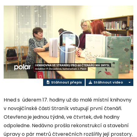
Přehrát
video
Stáhnout přepis
Stáhnout video
Hned s úderem 17. hodiny už do malé místní knihovny
v novojičínské části Straník vstupují první čtenáři.
Otevřena je jednou týdně, ve čtvrtek, dvě hodiny
odpoledne. Nedávno prošla rekonstrukcí a stavební
úpravy o pár metrů čtverečních rozšířily její prostory.