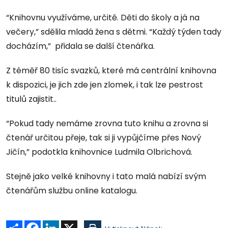
“Knihovnu využíváme, určitě. Děti do školy a já na
večery,” sdělila mladá žena s dětmi. “Každý týden tady
docházím,” přidala se další čtenářka.
Z téměř 80 tisíc svazků, které má centrální knihovna
k dispozici, je jich zde jen zlomek, i tak lze pestrost
titulů zajistit..
“Pokud tady nemáme zrovna tuto knihu a zrovna si
čtenář určitou přeje, tak si ji vypůjčíme přes Nový
Jičín,” podotkla knihovnice Ludmila Olbrichová.
Stejně jako velké knihovny i tato malá nabízí svým
čtenářům službu online katalogu.
Sdílet
Facebook
LinkedIn
X