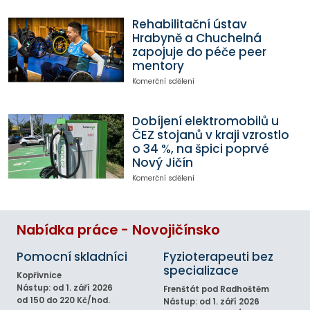
Rehabilitační ústav
Hrabyně a Chuchelná
zapojuje do péče peer
mentory
Komerční sdělení
Dobíjení elektromobilů u
ČEZ stojanů v kraji vzrostlo
o 34 %, na špici poprvé
Nový Jičín
Komerční sdělení
Nabídka práce - Novojičínsko
Pomocní skladníci
Fyzioterapeuti bez
specializace
Kopřivnice
Nástup: od 1. září 2026
Frenštát pod Radhoštěm
od 150 do 220 Kč/hod.
Nástup: od 1. září 2026