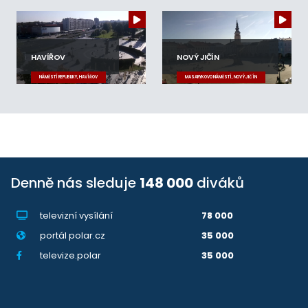
HAVÍŘOV
NOVÝ JIČÍN
NÁMĚSTÍ REPUBLIKY, HAVÍŘOV
MASARYKOVO NÁMĚSTÍ, NOVÝ JIČÍN
Denně nás sleduje
148 000
diváků
televizní vysílání
78 000
portál polar.cz
35 000
televize.polar
35 000