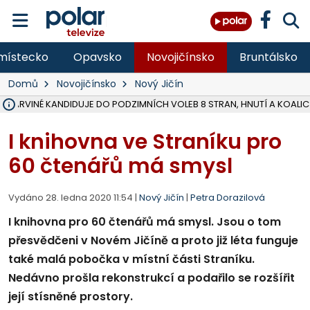
místecko
Opavsko
Novojičínsko
Bruntálsko
Domů
Novojičínsko
Nový Jičín
V KARVINÉ KANDIDUJE DO PODZIMNÍCH VOLEB 8 STRAN, HNUTÍ A KOALIC
ÚOHS DAL ZÁTORU POKUTU 100 000 ZA CHYBY V ZAKÁZCE NA OBN
AREÁL LODIČEK V KARVINÉ SE PŘIPRAVUJE NA VELKOU REKONSTRUKC
KARVINÁ ZNÁ BUDOUCÍ PODOBU AREÁLU LODIČKY V PARKU BOŽEN
MORAVSKOSLEZŠTÍ POLICISTÉ ODHALILI MEZINÁRODNÍ GANG PODVO
LÁKALI LIDI NA ZISKY Z KRYPTOMĚN, INFO A VIDEO NA POLAR.CZ
MINISTESTVO ŽIVOTNÍHO PROSTŘEDÍ PŘEVZALO VYŠETŘOVÁNÍ KAU
A ROZHODLO, ŽE VINÍK ZA ŠKODY PO ZAVEZENÍ TUNAMI ODPADU NE
MUŽ V PŘÍBOŘE SE VÁŽNĚ ZRANIL PŘI PRÁCI S ROZBRUŠOVAČKOU, I
SLEZSKÁ OSTRAVA PŘIPRAVUJE PROJEKTOVOU DOKUMENTACI PRO 
FRÝDEK-MÍSTEK DOKONČIL STAVBU VOLNOČASOVÉHO AREÁLU NA RIVI
HNUTÍ ANO V HAVÍŘOVĚ NEZAŘADÍ HEJTMANA JOSEFA BĚLICU NA V
MS KRAJ VYBUDUJE ZA 40 MILIONŮ V JABLUNKOVĚ NOVÝ MOST PŘES O
FOTBALISTA LAURI LAINE SE VRACÍ Z BANÍKU OSTRAVA NA PŮL ROK
F-M DOKONČIL VOLNOČASOVÝ AREÁL RIVKA PARK ZA 62 MILIONŮ,
I knihovna ve Straníku pro
60 čtenářů má smysl
Vydáno 28. ledna 2020 11:54 |
Nový Jičín
|
Petra Dorazilová
I knihovna pro 60 čtenářů má smysl. Jsou o tom
přesvědčeni v Novém Jičíně a proto již léta funguje
také malá pobočka v místní části Straníku.
Nedávno prošla rekonstrukcí a podařilo se rozšířit
její stísněné prostory.