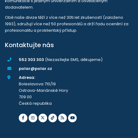
komunikace s jediným univerzálním a osvědčeným
dodavatelem.
Obě naše divize těží z více než 30ti let zkušeností (založeno
1993), sdružují více než 50 profesionálů a drží řadu ocenění za
profesionalitu a proklientský přístup.
Kontaktujte nás
552 303 303
(Nezasílejte SMS, děkujeme)
polar@polar.cz
Adresa:
Boleslavova 710/19
Ostrava-Mariánské Hory
709 00
Česká republika