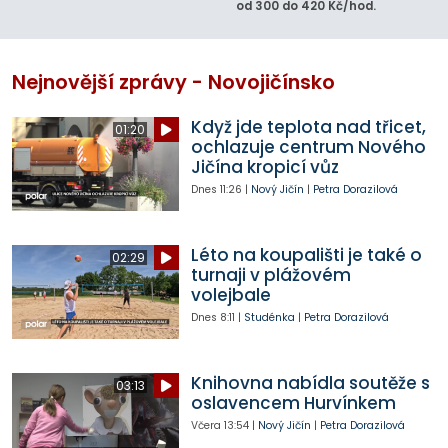
od 300 do 420 Kč/hod.
Nejnovější zprávy - Novojičínsko
Když jde teplota nad třicet,
01:20
ochlazuje centrum Nového
Jičína kropicí vůz
Dnes
11:26
|
Nový Jičín
|
Petra Dorazilová
Léto na koupališti je také o
02:29
turnaji v plážovém
volejbale
Dnes
8:11
|
Studénka
|
Petra Dorazilová
Knihovna nabídla soutěže s
03:13
oslavencem Hurvínkem
Včera
13:54
|
Nový Jičín
|
Petra Dorazilová