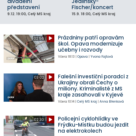
divadelní
Jedlinský-
představení
Fischer/koncert
9.12.
19:00
, Celý MS kraj
15.9.
18:00
, Celý MS kraj
Prázdniny patří opravám
02:56
škol. Opava modernizuje
učebny i rozvody
Včera
18:13
|
Opava
|
Yvona Fajtová
Falešní investiční poradci z
03:02
Ukrajiny obrali Čechy o
miliony. Kriminalisté z MS
kraje zasahovali v Kyjevě
Včera
10:14
|
Celý MS kraj
|
Anna Břenková
Policejní cyklohlídky ve
02:30
Frýdku-Místku budou jezdit
na elektrokolech