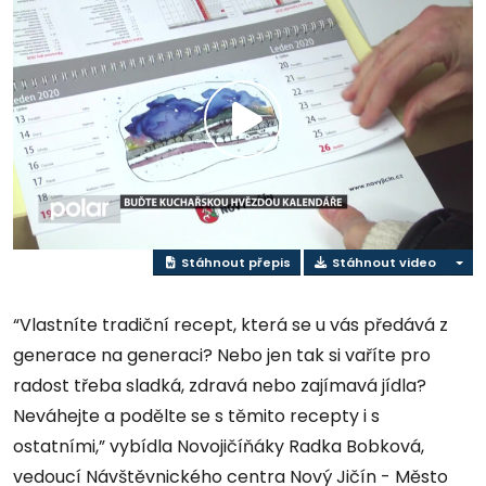
Přehrát
video
Stáhnout přepis
Stáhnout video
“Vlastníte tradiční recept, která se u vás předává z
generace na generaci? Nebo jen tak si vaříte pro
radost třeba sladká, zdravá nebo zajímavá jídla?
Neváhejte a podělte se s těmito recepty i s
ostatními,” vybídla Novojičíňáky Radka Bobková,
vedoucí Návštěvnického centra Nový Jičín - Město