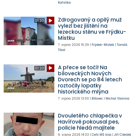
Kořistka
Zdrogovaný a opilý muž
01:20
vylezl bez jištění na
lezeckou stěnu ve Frýdku-
Místku
7. srpna 2026
15:39
|
Frýdek-Místek
|
Tomáš
Tikal
A přece se točí! Na
01:20
bíloveckých Nových
Dvorech se po 84 letech
roztočily lopatky
historického mlýna
7. srpna 2026
13:00
|
Bílovec
|
Michal Slonina
Dvouletého chlapečka v
Havířově pokousal pes,
policie hledá majitele
6. srpna 2026
14:33
|
Celý MS kraj
|
Jiří Cileček