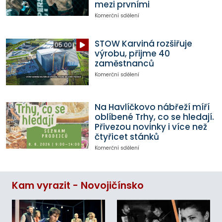
mezi prvními
Komerční sdělení
STOW Karviná rozšiřuje
05:00
výrobu, přijme 40
zaměstnanců
Komerční sdělení
Na Havlíčkovo nábřeží míří
oblíbené Trhy, co se hledají.
Přivezou novinky i více než
čtyřicet stánků
Komerční sdělení
Kam vyrazit - Novojičínsko