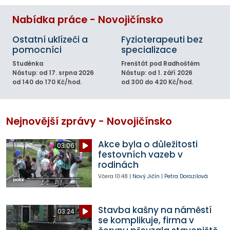
Nabídka práce - Novojičínsko
Ostatní uklízeči a
Fyzioterapeuti bez
pomocníci
specializace
Studénka
Frenštát pod Radhoštěm
Nástup: od 17. srpna 2026
Nástup: od 1. září 2026
od 140 do 170 Kč/hod.
od 300 do 420 Kč/hod.
Nejnovější zprávy - Novojičínsko
Akce byla o důležitosti
03:06
festovních vazeb v
rodinách
Včera
10:48
|
Nový Jičín
|
Petra Dorazilová
Stavba kašny na náměstí
03:24
se komplikuje, firma v