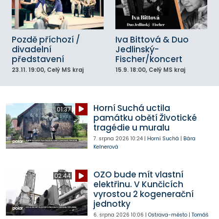
Pozdě příchozí /
Iva Bittová & Duo
divadelní
Jedlinský-
představení
Fischer/koncert
23.11.
19:00
, Celý MS kraj
15.9.
18:00
, Celý MS kraj
Horní Suchá uctila
01:37
památku obětí Životické
tragédie u muralu
7. srpna 2026
10:24
|
Horní Suchá
|
Bára
Kelnerová
OZO bude mít vlastní
02:44
elektřinu. V Kunčicích
vyrostou 2 kogenerační
jednotky
6. srpna 2026
10:06
|
Ostrava-město
|
Tomáš