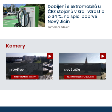
Dobíjení elektromobilů u
ČEZ stojanů v kraji vzrostlo
o 34 %, na špici poprvé
Nový Jičín
Komerční sdělení
Kamery
HAVÍŘOV
NOVÝ JIČÍN
NÁMĚSTÍ REPUBLIKY, HAVÍŘOV
MASARYKOVO NÁMĚSTÍ, NOVÝ JIČÍN