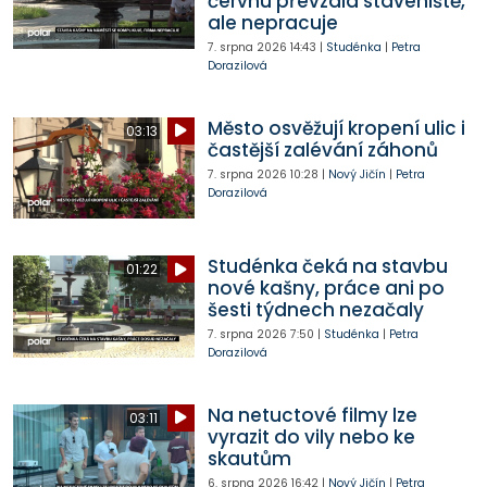
červnu převzala staveniště,
ale nepracuje
7. srpna 2026
14:43
|
Studénka
|
Petra
Dorazilová
Město osvěžují kropení ulic i
03:13
častější zalévání záhonů
7. srpna 2026
10:28
|
Nový Jičín
|
Petra
Dorazilová
Studénka čeká na stavbu
01:22
nové kašny, práce ani po
šesti týdnech nezačaly
7. srpna 2026
7:50
|
Studénka
|
Petra
Dorazilová
Na netuctové filmy lze
03:11
vyrazit do vily nebo ke
skautům
6. srpna 2026
16:42
|
Nový Jičín
|
Petra