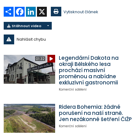
Sdílet
Facebook
LinkedIn
X
Vytisknout článek
Stáhnout video
Nahlásit chybu
Legendární Dakota na
01:32
okraji Bělského lesa
prochází masivní
proměnou a nabídne
exkluzivní gastronomii
Komerční sdělení
Ridera Bohemia: žádné
porušení na naší straně.
Jen nezákonné šetření ČIŽP
Komerční sdělení