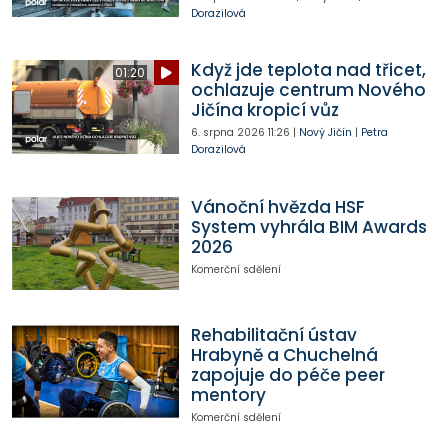
Dorazilová
Když jde teplota nad třicet,
01:20
ochlazuje centrum Nového
Jičína kropicí vůz
6. srpna 2026
11:26
|
Nový Jičín
|
Petra
Dorazilová
Vánoční hvězda HSF
System vyhrála BIM Awards
2026
Komerční sdělení
Rehabilitační ústav
Hrabyně a Chuchelná
zapojuje do péče peer
mentory
Komerční sdělení