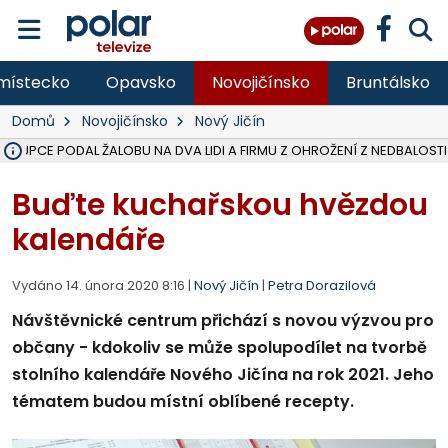
místecko
Opavsko
Novojičínsko
Bruntálsko
Domů
Novojičínsko
Nový Jičín
ÁSTUPCE PODAL ŽALOBU NA DVA LIDI A FIRMU Z OHROŽENÍ Z NEDBALOSTI
NA SLEZSKÉ HARTĚ PŘIBYLO SINIC, VODA MÁ HORŠÍ KVALITU, HYGIENI
NA BÍLOVECKÝCH NOVÝCH DVORECH SE PO 84 LETECH ROZTOČILY L
KARVINSKÉ MOŘE ZÍSKÁ NOVÉ GASTRO ZÁZEMÍ S VYHLÍDKOVOU TER
REKONSTRUKCE MATEŘSKÉ ŠKOLY V CHLEBIČOVĚ MÍŘÍ DO FINÁLE, VÍ
CYKLISTU (74) SRAZIL V BRUNTÁLU KAMION, JE V OHROŽENÍ ŽIVOTA,
POLICIE HLEDÁ PŘÍPADNÉ SVĚDKY, KTEŘÍ POMŮŽOU OBJASNIT PRŮ
MS KRAJ DOKONČIL OPRAVU SILNICE MEZI VRBNEM A HEŘMANOVICEM
SMVAK NABÍZÍ V DOBĚ SUCHA VODU OBCÍM A FIRMÁM, CISTERNY JE
F-M POKRAČUJE V INSTALACI FOTOVOLTAICKÝCH ELEKTRÁREN, REP
SENIOR AKADEMIE V OPAVĚ ZAHÁJILA DALŠÍ BĚH, REPORTÁŽ NA POL
PLANETÁRIUM V OSTRAVĚ CHYSTÁ POZOROVÁNÍ ČÁSTEČNÉHO ZATMĚ
OPRAVA ULIC V HAVÍŘOVĚ UKONČÍ NELEGÁLNÍ PARKOVÁNÍ VE VNI
V HAVÍŘOVĚ SE TĚŽCE ZRANIL MOTORKÁŘ PO SRÁŽCE S AUTEM, INF
TRAGICKÁ SRÁŽKA VLAKU S KAMIONEM V DOLNÍ LUTYNI Z LEDNA 
Buďte kuchařskou hvězdou
kalendáře
Vydáno 14. února 2020 8:16 |
Nový Jičín
|
Petra Dorazilová
Návštěvnické centrum přichází s novou výzvou pro
občany - kdokoliv se může spolupodílet na tvorbě
stolního kalendáře Nového Jičína na rok 2021. Jeho
tématem budou místní oblíbené recepty.