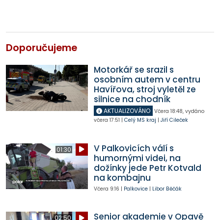
Doporučujeme
Motorkář se srazil s
osobním autem v centru
Havířova, stroj vyletěl ze
silnice na chodník
AKTUALIZOVÁNO
Včera
18:48
,
vydáno
včera
17:51
|
Celý MS kraj
|
Jiří Cileček
V Palkovicích válí s
01:30
humornými videi, na
dožínky jede Petr Kotvald
na kombajnu
Včera
9:16
|
Palkovice
|
Libor Běčák
Senior akademie v Opavě
02:50