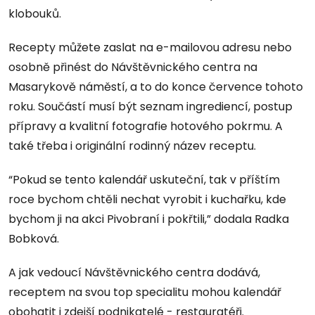
klobouků.
Recepty můžete zaslat na e-mailovou adresu nebo
osobně přinést do Návštěvnického centra na
Masarykově náměstí, a to do konce července tohoto
roku. Součástí musí být seznam ingrediencí, postup
přípravy a kvalitní fotografie hotového pokrmu. A
také třeba i originální rodinný název receptu.
“Pokud se tento kalendář uskuteční, tak v příštím
roce bychom chtěli nechat vyrobit i kuchařku, kde
bychom ji na akci Pivobraní i pokřtili,” dodala Radka
Bobková.
A jak vedoucí Návštěvnického centra dodává,
receptem na svou top specialitu mohou kalendář
obohatit i zdejší podnikatelé - restauratéři.