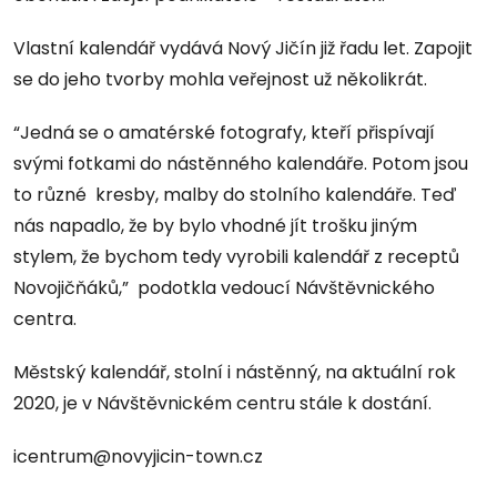
Vlastní kalendář vydává Nový Jičín již řadu let. Zapojit
se do jeho tvorby mohla veřejnost už několikrát.
“Jedná se o amatérské fotografy, kteří přispívají
svými fotkami do nástěnného kalendáře. Potom jsou
to různé kresby, malby do stolního kalendáře. Teď
nás napadlo, že by bylo vhodné jít trošku jiným
stylem, že bychom tedy vyrobili kalendář z receptů
Novojičňáků,” podotkla vedoucí Návštěvnického
centra.
Městský kalendář, stolní i nástěnný, na aktuální rok
2020, je v Návštěvnickém centru stále k dostání.
icentrum@novyjicin-town.cz