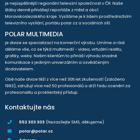
je nejúspěšnější regionální televizní společnost v ČR. Naše
štáby denně přinášejí reportáže z měst a obcí
Moravskoslezského kraje. Vysíláme je k lidem prostřednictvím
televizního vysílání, portálu polar.cz a sociálních sítí.
POLAR MULTIMEDIA
je divize se specializací na komerční výrobu. Umíme a rádi
děláme vše, co se týká multimedií - videa, virtuální realitu,
grafiky, weby. Našim klientům to přináší výhodu snadné
komunikace s jediným univerzálním a osvědčeným
dodavatelem.
Obě naše divize těží z více než 30ti let zkušeností (založeno
1993), sdružují více než 50 profesionálů a drží řadu ocenění za
profesionalitu a proklientský přístup.
Kontaktujte nás
552 303 303
(Nezasílejte SMS, děkujeme)
polar@polar.cz