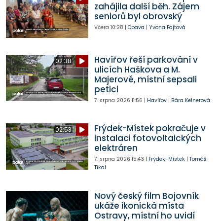
zahájila další běh. Zájem
seniorů byl obrovský
Včera
10:28
|
Opava
|
Yvona Fajtová
Havířov řeší parkování v
02:38
ulicích Haškova a M.
Majerové, místní sepsali
petici
7. srpna 2026
11:56
|
Havířov
|
Bára Kelnerová
Frýdek-Místek pokračuje v
02:53
instalaci fotovoltaických
elektráren
7. srpna 2026
15:43
|
Frýdek-Místek
|
Tomáš
Tikal
Nový český film Bojovník
ukáže ikonická místa
Ostravy, místní ho uvidí