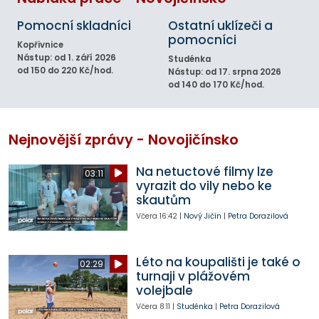
Pomocní skladníci
Ostatní uklízeči a
pomocníci
Kopřivnice
Nástup: od 1. září 2026
Studénka
od 150 do 220 Kč/hod.
Nástup: od 17. srpna 2026
od 140 do 170 Kč/hod.
Nejnovější zprávy - Novojičínsko
Na netuctové filmy lze
03:11
vyrazit do vily nebo ke
skautům
Včera
16:42
|
Nový Jičín
|
Petra Dorazilová
Léto na koupališti je také o
02:29
turnaji v plážovém
volejbale
Včera
8:11
|
Studénka
|
Petra Dorazilová