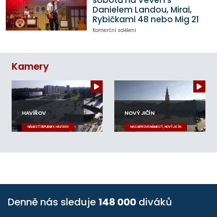
Danielem Landou, Mirai,
Rybičkami 48 nebo Mig 21
Komerční sdělení
Kamery
HAVÍŘOV
NOVÝ JIČÍN
NÁMĚSTÍ REPUBLIKY, HAVÍŘOV
MASARYKOVO NÁMĚSTÍ, NOVÝ JIČÍN
Denně nás sleduje
148 000
diváků