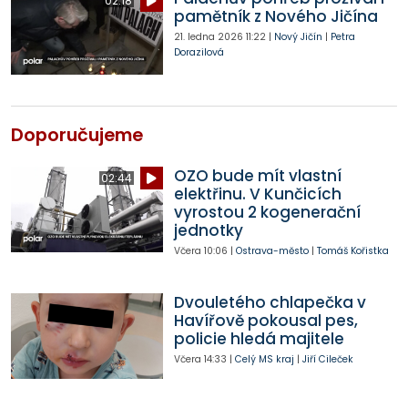
02:18
pamětník z Nového Jičína
21. ledna 2026
11:22
|
Nový Jičín
|
Petra
Dorazilová
Doporučujeme
OZO bude mít vlastní
02:44
elektřinu. V Kunčicích
vyrostou 2 kogenerační
jednotky
Včera
10:06
|
Ostrava-město
|
Tomáš Kořistka
Dvouletého chlapečka v
Havířově pokousal pes,
policie hledá majitele
Včera
14:33
|
Celý MS kraj
|
Jiří Cileček