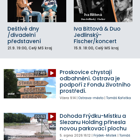
Deštivé dny
Iva Bittová & Duo
/divadelní
Jedlinský-
představení
Fischer/koncert
21.9.
19:00
, Celý MS kraj
15.9.
18:00
, Celý MS kraj
Proskovice chystají
02:46
odbahnění. Ostrava je
podpoří z Fondu životního
prostředí.
Včera
9:14
|
Ostrava-město
|
Tomáš Kořistka
Dohoda Frýdku-Místku a
02:53
Slezanu Holding přinesla
novou parkovací plochu
5. srpna 2026
16:12
|
Frýdek-Místek
|
Tomáš