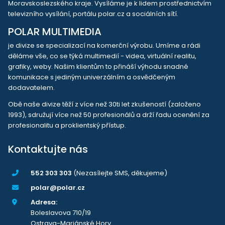
Moravskoslezského kraje. Vysíláme je k lidem prostřednictvím
televizního vysílání, portálu polar.cz a sociálních sítí.
POLAR MULTIMEDIA
je divize se specializací na komerční výrobu. Umíme a rádi
děláme vše, co se týká multimedií - videa, virtuální realitu,
grafiky, weby. Našim klientům to přináší výhodu snadné
komunikace s jediným univerzálním a osvědčeným
dodavatelem.
Obě naše divize těží z více než 30ti let zkušeností (založeno
1993), sdružují více než 50 profesionálů a drží řadu ocenění za
profesionalitu a proklientský přístup.
Kontaktujte nás
552 303 303
(Nezasílejte SMS, děkujeme)
polar@polar.cz
Adresa:
Boleslavova 710/19
Ostrava-Mariánské Hory