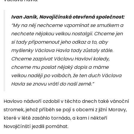
Ivan Janík, Novojičínská otevřená společnost:
“My na něj nechceme vzpomínat se smutkem a
nechcete nějakou velkou nostalgii. Chceme jen
si tady připomenout jeho odkaz a to, aby
myšlenky Václava Havla tady zůstaly stále.
Chceme zazpívat Václavu Havlovi koledy,
chceme mu poslat nějaký dopis a máme
velkou naději po volbách, že ten duch Václava
Havla se znovu vrátí do naší země.”
Havlovo nádvoří ozdobil v těchto dnech také vánoční
stromek, jehož příběh se pojí s obcemi z jižní Moravy,
které v létě zasáhlo tornádo, a kam i někteří
Novojičínští jezdili pomáhat.