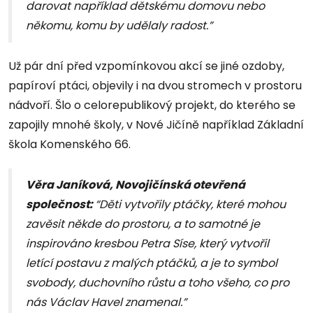
darovat například dětskému domovu nebo
někomu, komu by udělaly radost.”
Už pár dní před vzpomínkovou akcí se jiné ozdoby,
papíroví ptáci, objevily i na dvou stromech v prostoru
nádvoří. Šlo o celorepublikový projekt, do kterého se
zapojily mnohé školy, v Nové Jičíně například Základní
škola Komenského 66.
Věra Janíková, Novojičínská otevřená
společnost:
“Děti vytvořily ptáčky, které mohou
zavěsit někde do prostoru, a to samotné je
inspirováno kresbou Petra Síse, který vytvořil
letící postavu z malých ptáčků, a je to symbol
svobody, duchovního růstu a toho všeho, co pro
nás Václav Havel znamenal.”