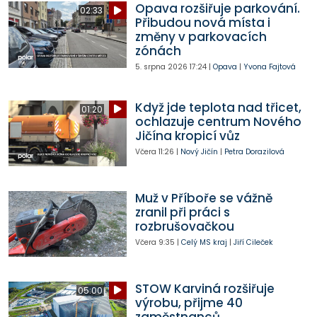
Opava rozšiřuje parkování.
02:33
Přibudou nová místa i
změny v parkovacích
zónách
5. srpna 2026
17:24
|
Opava
|
Yvona Fajtová
Když jde teplota nad třicet,
01:20
ochlazuje centrum Nového
Jičína kropicí vůz
Včera
11:26
|
Nový Jičín
|
Petra Dorazilová
Muž v Příboře se vážně
zranil při práci s
rozbrušovačkou
Včera
9:35
|
Celý MS kraj
|
Jiří Cileček
STOW Karviná rozšiřuje
05:00
výrobu, přijme 40
zaměstnanců