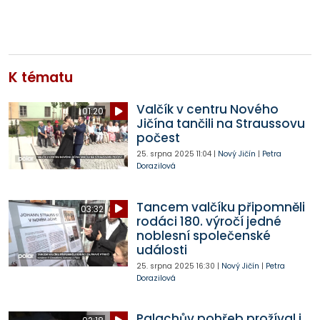
K tématu
Valčík v centru Nového
01:20
Jičína tančili na Straussovu
počest
25. srpna 2025
11:04
|
Nový Jičín
|
Petra
Dorazilová
Tancem valčíku připomněli
03:32
rodáci 180. výročí jedné
noblesní společenské
události
25. srpna 2025
16:30
|
Nový Jičín
|
Petra
Dorazilová
Palachův pohřeb prožíval i