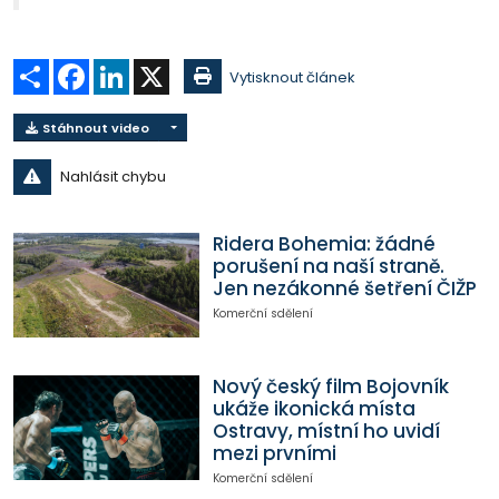
Sdílet
Facebook
LinkedIn
X
Vytisknout článek
Stáhnout video
Nahlásit chybu
Ridera Bohemia: žádné
porušení na naší straně.
Jen nezákonné šetření ČIŽP
Komerční sdělení
Nový český film Bojovník
ukáže ikonická místa
Ostravy, místní ho uvidí
mezi prvními
Komerční sdělení