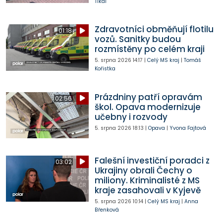
Tikal
Zdravotníci obměňují flotilu
01:18
vozů. Sanitky budou
rozmístěny po celém kraji
5. srpna 2026
14:17
|
Celý MS kraj
|
Tomáš
Kořistka
Prázdniny patří opravám
02:56
škol. Opava modernizuje
učebny i rozvody
5. srpna 2026
18:13
|
Opava
|
Yvona Fajtová
Falešní investiční poradci z
03:02
Ukrajiny obrali Čechy o
miliony. Kriminalisté z MS
kraje zasahovali v Kyjevě
5. srpna 2026
10:14
|
Celý MS kraj
|
Anna
Břenková