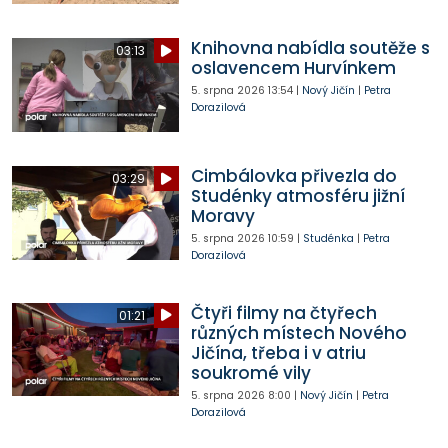
Knihovna nabídla soutěže s
03:13
oslavencem Hurvínkem
5. srpna 2026
13:54
|
Nový Jičín
|
Petra
Dorazilová
Cimbálovka přivezla do
03:29
Studénky atmosféru jižní
Moravy
5. srpna 2026
10:59
|
Studénka
|
Petra
Dorazilová
Čtyři filmy na čtyřech
01:21
různých místech Nového
Jičína, třeba i v atriu
soukromé vily
5. srpna 2026
8:00
|
Nový Jičín
|
Petra
Dorazilová