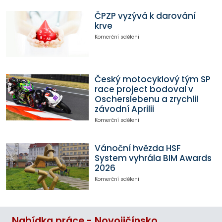
ČPZP vyzývá k darování
krve
Komerční sdělení
Český motocyklový tým SP
race project bodoval v
Oscherslebenu a zrychlil
závodní Aprilii
Komerční sdělení
Vánoční hvězda HSF
System vyhrála BIM Awards
2026
Komerční sdělení
Nabídka práce - Novojičínsko