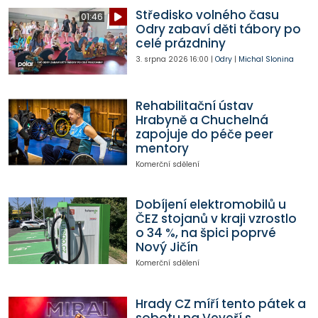
Středisko volného času
01:46
Odry zabaví děti tábory po
celé prázdniny
3. srpna 2026
16:00
|
Odry
|
Michal Slonina
Rehabilitační ústav
Hrabyně a Chuchelná
zapojuje do péče peer
mentory
Komerční sdělení
Dobíjení elektromobilů u
ČEZ stojanů v kraji vzrostlo
o 34 %, na špici poprvé
Nový Jičín
Komerční sdělení
Hrady CZ míří tento pátek a
sobotu na Veveří s