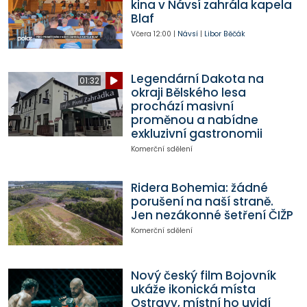
kina v Návsí zahrála kapela
Blaf
Včera
12:00
|
Návsí
|
Libor Běčák
Legendární Dakota na
01:32
okraji Bělského lesa
prochází masivní
proměnou a nabídne
exkluzivní gastronomii
Komerční sdělení
Ridera Bohemia: žádné
porušení na naší straně.
Jen nezákonné šetření ČIŽP
Komerční sdělení
Nový český film Bojovník
ukáže ikonická místa
Ostravy, místní ho uvidí