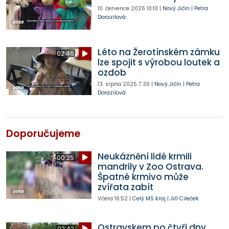
10. července 2026
10:10
|
Nový Jičín
|
Petra
Dorazilová
Léto na Žerotínském zámku
02:46
lze spojit s výrobou loutek a
ozdob
13. srpna 2025
7:36
|
Nový Jičín
|
Petra
Dorazilová
Doporučujeme
Neukáznění lidé krmili
00:25
mandrily v Zoo Ostrava.
Špatné krmivo může
zvířata zabít
Včera
16:52
|
Celý MS kraj
|
Jiří Cileček
Ostravskem po čtyři dny
02:42