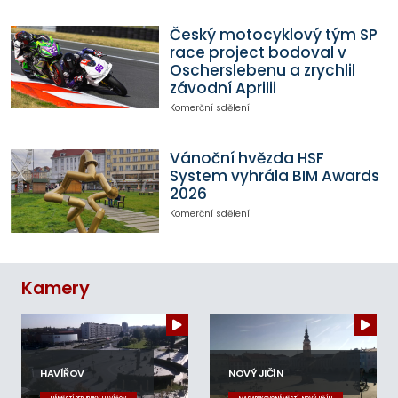
Český motocyklový tým SP
race project bodoval v
Oscherslebenu a zrychlil
závodní Aprilii
Komerční sdělení
Vánoční hvězda HSF
System vyhrála BIM Awards
2026
Komerční sdělení
Kamery
HAVÍŘOV
NOVÝ JIČÍN