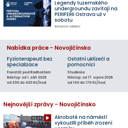
Legendy tuzemského
undergroundu zavítají na
PERIFERII Ostrava už v
sobotu
Komerční sdělení
Nabídka práce - Novojičínsko
Fyzioterapeuti bez
Ostatní uklízeči a
specializace
pomocníci
Frenštát pod Radhoštěm
Studénka
Nástup: od 1. září 2026
Nástup: od 17. srpna 2026
od 300 do 420 Kč/hod.
od 140 do 170 Kč/hod.
Nejnovější zprávy - Novojičínsko
Akrobaté na náměstí
03:24
vykouzlili příběh zrození