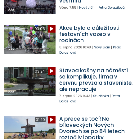
vesmíru
Včera
7:55
|
Nový Jičín
|
Petra Dorazilová
Akce byla o důležitosti
03:06
festovních vazeb v
rodinách
8. srpna 2026
10:48
|
Nový Jičín
|
Petra
Dorazilová
Stavba kašny na náměstí
03:24
se komplikuje, firma v
červnu převzala staveniště,
ale nepracuje
7. srpna 2026
14:43
|
Studénka
|
Petra
Dorazilová
A přece se točí! Na
01:20
bíloveckých Nových
Dvorech se po 84 letech
roztočily lopatky