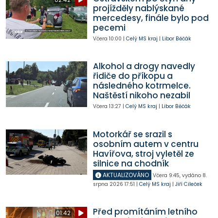
projížděly nablýskané
mercedesy, finále bylo pod
pecemi
Včera
10:00
|
Celý MS kraj
|
Libor Běčák
Alkohol a drogy navedly
řidiče do příkopu a
následného kotrmelce.
Naštěstí nikoho nezabil
Včera
13:27
|
Celý MS kraj
|
Libor Běčák
Motorkář se srazil s
osobním autem v centru
Havířova, stroj vyletěl ze
silnice na chodník
AKTUALIZOVÁNO
Včera
9:45
,
vydáno 8.
srpna 2026
17:51
|
Celý MS kraj
|
Jiří Cileček
Před promítáním letního
01:42