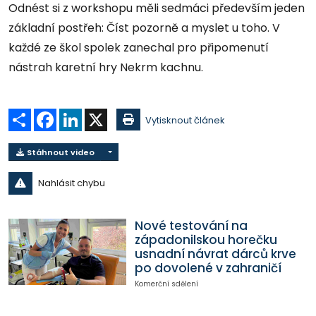
Odnést si z workshopu měli sedmáci především jeden
základní postřeh: Číst pozorně a myslet u toho. V
každé ze škol spolek zanechal pro připomenutí
nástrah karetní hry Nekrm kachnu.
Sdílet
Facebook
LinkedIn
X
Vytisknout článek
Stáhnout video
Nahlásit chybu
Nové testování na
západonilskou horečku
usnadní návrat dárců krve
po dovolené v zahraničí
Komerční sdělení