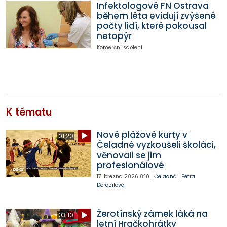
Infektologové FN Ostrava
během léta evidují zvýšené
počty lidí, které pokousal
netopýr
Komerční sdělení
K tématu
Nové plážové kurty v
01:20
Čeladné vyzkoušeli školáci,
věnovali se jim
profesionálové
17. března 2026
8:10
|
Čeladná
|
Petra
Dorazilová
Žerotínský zámek láká na
03:10
letní Hračkohrátky