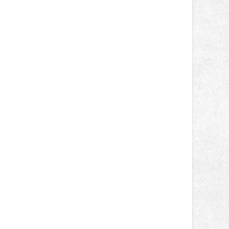
novinek, které v Ostravě běžně
nepotkají.