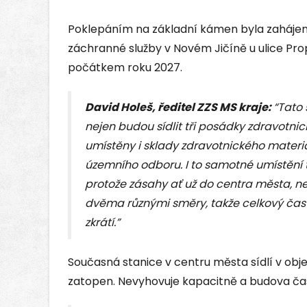
Poklepáním na základní kámen byla zahájen
záchranné služby v Novém Jičíně u ulice Pro
počátkem roku 2027.
David Holeš, ředitel ZZS MS kraje:
“Tato 
nejen budou sídlit tři posádky zdravotni
umístěny i sklady zdravotnického materiál
územního odboru. I to samotné umístění t
protože zásahy ať už do centra města, neb
dvěma různými směry, takže celkový ča
zkrátí.”
Současná stanice v centru města sídlí v obje
zatopen. Nevyhovuje kapacitně a budova čas