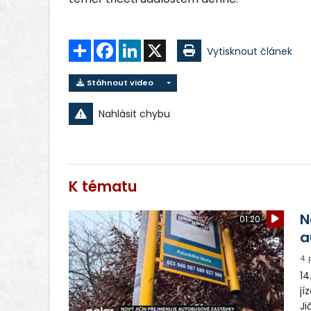
Sdílet
Facebook
LinkedIn
X
Vytisknout článek
Stáhnout video
Nahlásit chybu
K tématu
N
01:20
a
4.
14
jí
Ji