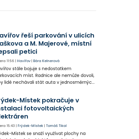
chto památkově chráněných objektů.
hodli se, že jednu z vil dají k užívání Muzeu
vojičínska.
avířov řeší parkování v ulicích
aškova a M. Majerové, místní
epsali petici
era
11:56
|
Havířov
|
Bára Kelnerová
vířov stále bojuje s nedostatkem
rkovacích míst. Radnice ale nemůže dovoli,
y lidé nechávali stát auta v jednosměrných
icích, kde nezbývá místo pro průjezd IZS.
tuace se teď řeší v jednom vnitrobloku, kde
rýdek-Místek pokračuje v
 někteří obyvatelé rozhodli sepsat petici.
nstalaci fotovoltaických
lektráren
era
15:43
|
Frýdek-Místek
|
Tomáš Tikal
ýdek-Místek se snaží využívat plochy na