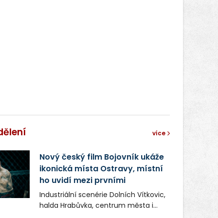
dělení
více
Nový český film Bojovník ukáže
ikonická místa Ostravy, místní
ho uvidí mezi prvními
Industriální scenérie Dolních Vítkovic,
halda Hrabůvka, centrum města i
další ikonická místa Ostravy se objeví