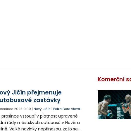
Komerční s
ový Jičín přejmenuje
utobusové zastávky
 prosince 2025
9:09
|
Nový Jičín
|
Petra Dorazilová
. prosince vstoupí v platnost upravené
zdní řády městských autobusů v Novém
číně. Velké novinky nepřinesou, zato se