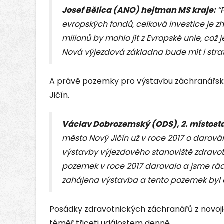
Josef Bělica (ANO) hejtman MS kraje:
“
evropských fondů, celková investice je zh
milionů by mohlo jít z Evropské unie, což
Nová výjezdová základna bude mít i strate
A právě pozemky pro výstavbu záchranářské
Jičín.
Václav Dobrozemský (ODS), 2. místosta
město Nový Jičín už v roce 2017 o darov
výstavby výjezdového stanoviště zdravot
pozemek v roce 2017 darovalo a jsme rádi
zahájena výstavba a tento pozemek byl ef
Posádky zdravotnických záchranářů z novoji
téměř třiceti událostem denně.