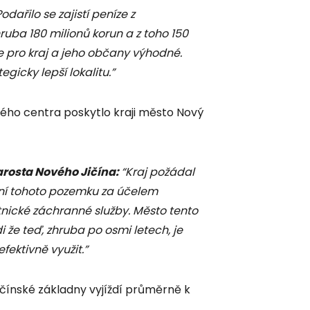
Podařilo se zajistí peníze z
ruba 180 milionů korun a z toho 150
 je pro kraj a jeho občany výhodné.
gicky lepší lokalitu.”
ho centra poskytlo kraji město Nový
rosta Nového Jičína:
“Kraj požádal
ání tohoto pozemku za účelem
nické záchranné služby. Město tento
 že teď, zhruba po osmi letech, je
ektivně využit.”
čínské základny vyjíždí průměrně k