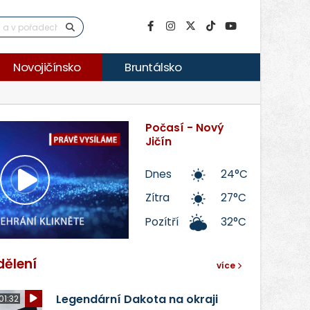
Novojičínsko
Bruntálsko
Počasí - Nový
Jičín
Dnes
24°C
Přehrát
Zítra
27°C
Pozítří
32°C
video
dělení
více
Legendární Dakota na okraji
01:32