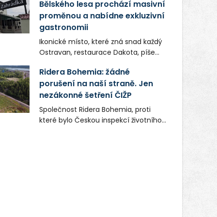
Bělského lesa prochází masivní
proměnou a nabídne exkluzivní
gastronomii
Ikonické místo, které zná snad každý
Ostravan, restaurace Dakota, píše
novou kapitolu. Silná mateřská
Ridera Bohemia: žádné
společnost Dang Investment Group
porušení na naší straně. Jen
s.r.o. investuje do projektu přes 50
nezákonné šetření ČIŽP
milionů korun. Cílem je přinést
Ostravě dva špičkové gastronomické
Společnost Ridera Bohemia, proti
koncepty, které v regionu dosud
které bylo Českou inspekcí životního
chyběly, luxusní středomořskou
prostředí (ČIŽP) čtyři roky vedeno
kuchyni a autentickou asijskou
vykonstruované řízení, při realizaci
gastronomii.
OVS na heřmanické haldě
postupovala v souladu se zákonem a
zadáním státního podniku DIAMO a v
této souvislosti nelze hovořit o
žádném odpadu. Ridera od počátku
označovala řízení ČIŽP za nezákonné
a domáhala se práva na spravedlivý