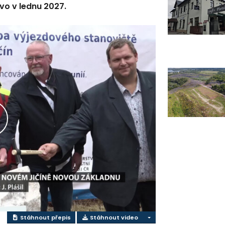
vo v lednu 2027.
řehrát
ideo
Stáhnout přepis
Stáhnout video