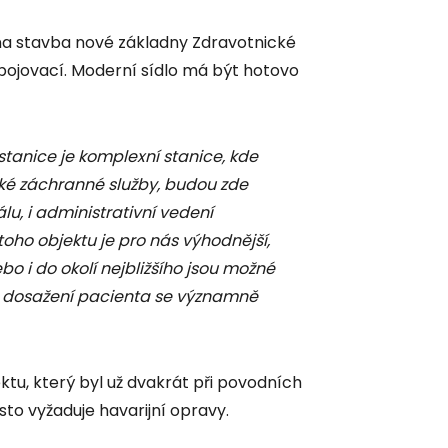
a stavba nové základny Zdravotnické
pojovací. Moderní sídlo má být hotovo
stanice je komplexní stanice, kde
cké záchranné služby, budou zde
u, i administrativní vedení
oho objektu je pro nás výhodnější,
o i do okolí nejbližšího jsou možné
s dosažení pacienta se významně
ktu, který byl už dvakrát při povodních
to vyžaduje havarijní opravy.