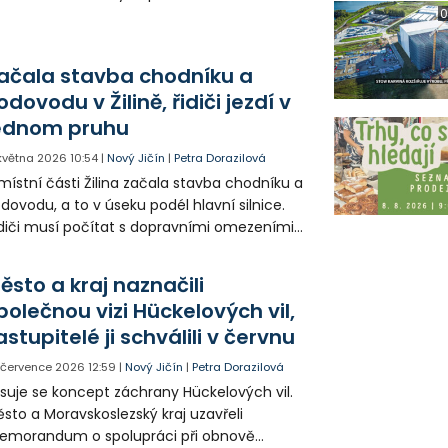
ění názvy některých zastávek. Jedno
0
lně nové nástupní místo přibude v ulici
atopluka Čecha.
ačala stavba chodníku a
odovodu v Žilině, řidiči jezdí v
ednom pruhu
 května 2026
10:54
|
Nový Jičín
|
Petra Dorazilová
místní části Žilina začala stavba chodníku a
dovodu, a to v úseku podél hlavní silnice.
diči musí počítat s dopravními omezeními,
erá potrvají až do listopadu.
ěsto a kraj naznačili
polečnou vizi Hückelových vil,
astupitelé ji schválili v červnu
. července 2026
12:59
|
Nový Jičín
|
Petra Dorazilová
suje se koncept záchrany Hückelových vil.
sto a Moravskoslezský kraj uzavřeli
emorandum o spolupráci při obnově