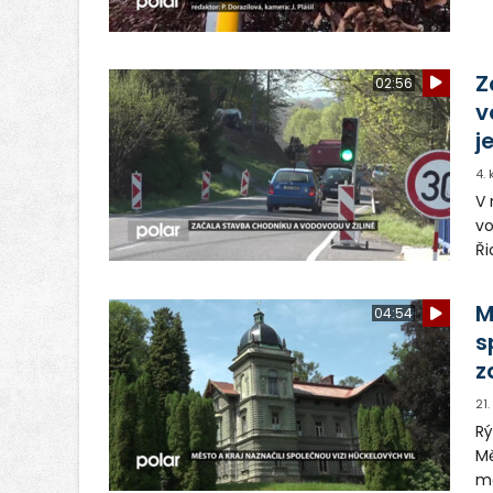
zm
úp
Sv
Z
02:56
v
j
4.
V 
vo
Ři
kt
M
04:54
s
z
21
Rý
Mě
m