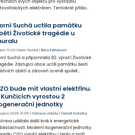
řechách svých objektů pro výstavbu
tovoltaických elektráren. Tentokrát přišla
da na 11. Základní školu ve Frýdku.
orní Suchá uctila památku
bětí Životické tragédie u
uralu
era
10:24
|
Horní Suchá
|
Bára Kelnerová
rní Suchá si připomněla 82. výročí Životické
agédie. Zástupci obce uctili památku šesti
stních obětí a zároveň ocenili spolek
votice Sobě za zpřístupnění informací o
agédii prostřednictvím QR kódů u
ZO bude mít vlastní elektřinu.
amátníků.
 Kunčicích vyrostou 2
ogenerační jednotky
 srpna 2026
10:06
|
Ostrava-město
|
Tomáš Kořistka
trava udělala další krok k energetické
běstačnosti. Moderní kogenerační jednotky
areálu OZO vyrobí elektřinu i teplo a sníží