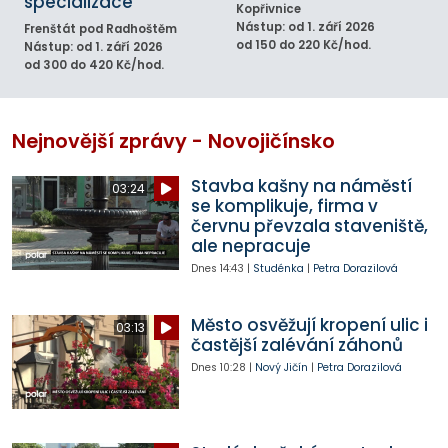
specializace
Kopřivnice
Nástup: od 1. září 2026
Frenštát pod Radhoštěm
od 150 do 220 Kč/hod.
Nástup: od 1. září 2026
od 300 do 420 Kč/hod.
Nejnovější zprávy - Novojičínsko
Stavba kašny na náměstí
03:24
se komplikuje, firma v
červnu převzala staveniště,
ale nepracuje
Dnes
14:43
|
Studénka
|
Petra Dorazilová
Město osvěžují kropení ulic i
03:13
častější zalévání záhonů
Dnes
10:28
|
Nový Jičín
|
Petra Dorazilová