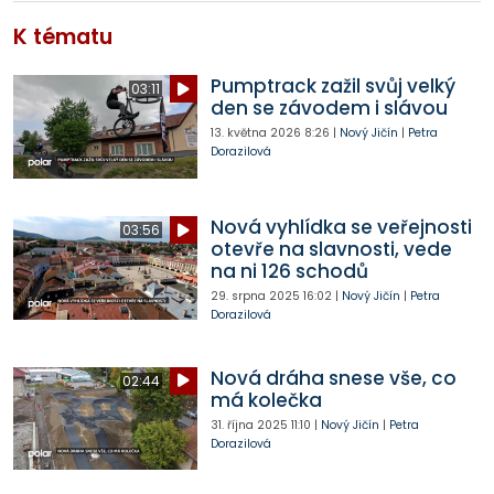
K tématu
Pumptrack zažil svůj velký
03:11
den se závodem i slávou
13. května 2026
8:26
|
Nový Jičín
|
Petra
Dorazilová
Nová vyhlídka se veřejnosti
03:56
otevře na slavnosti, vede
na ni 126 schodů
29. srpna 2025
16:02
|
Nový Jičín
|
Petra
Dorazilová
Nová dráha snese vše, co
02:44
má kolečka
31. října 2025
11:10
|
Nový Jičín
|
Petra
Dorazilová