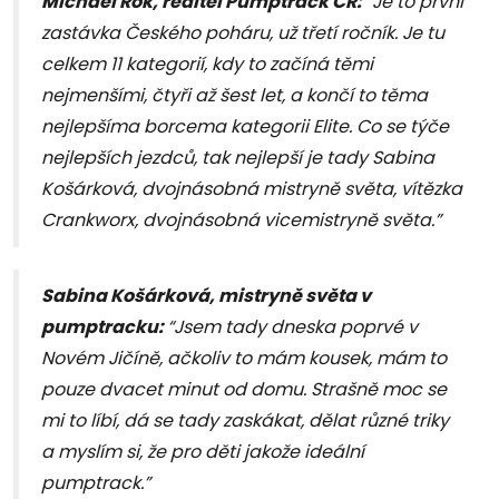
Michael Rok, ředitel Pumptrack ČR:
“Je to první
zastávka Českého poháru, už třetí ročník. Je tu
celkem 11 kategorií, kdy to začíná těmi
nejmenšími, čtyři až šest let, a končí to těma
nejlepšíma borcema kategorii Elite. Co se týče
nejlepších jezdců, tak nejlepší je tady Sabina
Košárková, dvojnásobná mistryně světa, vítězka
Crankworx, dvojnásobná vicemistryně světa.”
Sabina Košárková, mistryně světa v
pumptracku:
“Jsem tady dneska poprvé v
Novém Jičíně, ačkoliv to mám kousek, mám to
pouze dvacet minut od domu. Strašně moc se
mi to líbí, dá se tady zaskákat, dělat různé triky
a myslím si, že pro děti jakože ideální
pumptrack.”