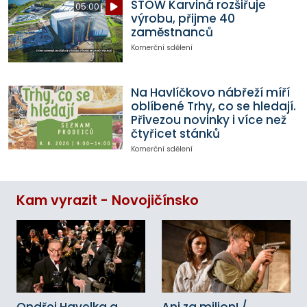
STOW Karviná rozšiřuje
05:00
výrobu, přijme 40
zaměstnanců
Komerční sdělení
Na Havlíčkovo nábřeží míří
oblíbené Trhy, co se hledají.
Přivezou novinky i více než
čtyřicet stánků
Komerční sdělení
Kam vyrazit - Novojičínsko