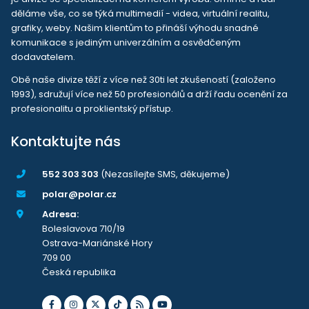
děláme vše, co se týká multimedií - videa, virtuální realitu,
grafiky, weby. Našim klientům to přináší výhodu snadné
komunikace s jediným univerzálním a osvědčeným
dodavatelem.
Obě naše divize těží z více než 30ti let zkušeností (založeno
1993), sdružují více než 50 profesionálů a drží řadu ocenění za
profesionalitu a proklientský přístup.
Kontaktujte nás
552 303 303
(Nezasílejte SMS, děkujeme)
polar@polar.cz
Adresa:
Boleslavova 710/19
Ostrava-Mariánské Hory
709 00
Česká republika