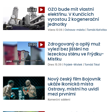
OZO bude mít vlastní
02:44
elektřinu. V Kunčicích
vyrostou 2 kogenerační
jednotky
Včera
10:06
|
Ostrava-město
|
Tomáš Kořistka
Zdrogovaný a opilý muž
01:20
vylezl bez jištění na
lezeckou stěnu ve Frýdku-
Místku
Dnes
15:39
|
Frýdek-Místek
|
Tomáš Tikal
Nový český film Bojovník
ukáže ikonická místa
Ostravy, místní ho uvidí
mezi prvními
Komerční sdělení