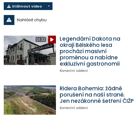
Stáhnout video
Nahlásit chybu
Legendární Dakota na
01:32
okraji Bělského lesa
prochází masivní
proměnou a nabídne
exkluzivní gastronomii
Komerční sdělení
Ridera Bohemia: žádné
porušení na naší straně.
Jen nezákonné šetření ČIŽP
Komerční sdělení