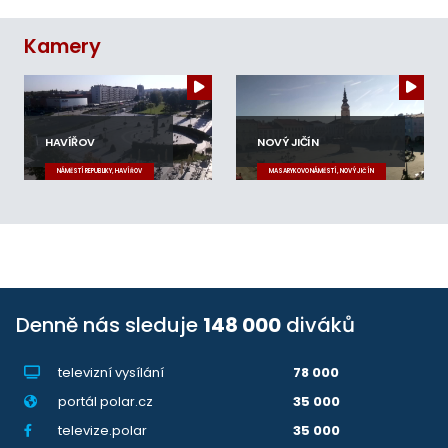
Kamery
HAVÍŘOV
NOVÝ JIČÍN
NÁMĚSTÍ REPUBLIKY, HAVÍŘOV
MASARYKOVO NÁMĚSTÍ, NOVÝ JIČÍN
Denně nás sleduje
148 000
diváků
televizní vysílání
78 000
portál polar.cz
35 000
televize.polar
35 000