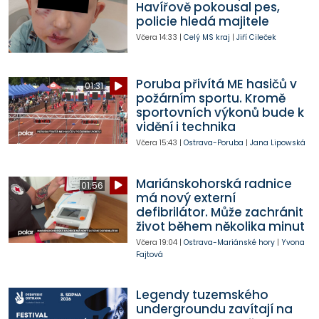
Havířově pokousal pes,
policie hledá majitele
Včera
14:33
|
Celý MS kraj
|
Jiří Cileček
Poruba přivítá ME hasičů v
01:31
požárním sportu. Kromě
sportovních výkonů bude k
vidění i technika
Včera
15:43
|
Ostrava-Poruba
|
Jana Lipowská
Mariánskohorská radnice
01:56
má nový externí
defibrilátor. Může zachránit
život během několika minut
Včera
19:04
|
Ostrava-Mariánské hory
|
Yvona
Fajtová
Legendy tuzemského
undergroundu zavítají na