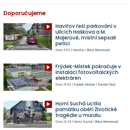
Doporučujeme
Havířov řeší parkování v
02:38
ulicích Haškova a M.
Majerové, místní sepsali
petici
Dnes
11:56
|
Havířov
|
Bára Kelnerová
Frýdek-Místek pokračuje v
02:53
instalaci fotovoltaických
elektráren
Dnes
15:43
|
Frýdek-Místek
|
Tomáš Tikal
Horní Suchá uctila
01:37
památku obětí Životické
tragédie u muralu
Dnes
10:24
|
Horní Suchá
|
Bára Kelnerová