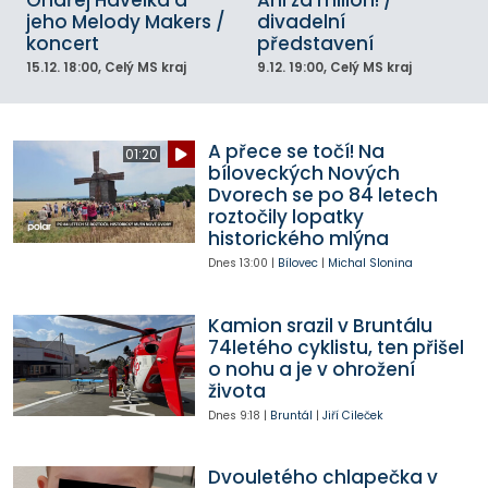
Ondřej Havelka a
Ani za milion! /
jeho Melody Makers /
divadelní
koncert
představení
15.12.
18:00
, Celý MS kraj
9.12.
19:00
, Celý MS kraj
A přece se točí! Na
01:20
bíloveckých Nových
Dvorech se po 84 letech
roztočily lopatky
historického mlýna
Dnes
13:00
|
Bílovec
|
Michal Slonina
Kamion srazil v Bruntálu
74letého cyklistu, ten přišel
o nohu a je v ohrožení
života
Dnes
9:18
|
Bruntál
|
Jiří Cileček
Dvouletého chlapečka v