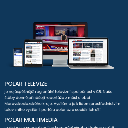
POLAR TELEVIZE
je nejúspěšnější regionální televizní společnost v ČR. Naše
štáby denně přinášejí reportáže z měst a obcí
Moravskoslezského kraje. Vysíláme je k lidem prostřednictvím
televizního vysílání, portálu polar.cz a sociálních sítí.
POLAR MULTIMEDIA
je divize se specializací na komerční výrobu. Umíme a rádi