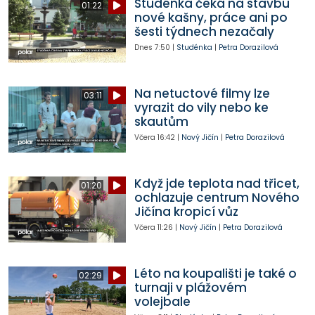
Studénka čeká na stavbu
01:22
nové kašny, práce ani po
šesti týdnech nezačaly
Dnes
7:50
|
Studénka
|
Petra Dorazilová
Na netuctové filmy lze
03:11
vyrazit do vily nebo ke
skautům
Včera
16:42
|
Nový Jičín
|
Petra Dorazilová
Když jde teplota nad třicet,
01:20
ochlazuje centrum Nového
Jičína kropicí vůz
Včera
11:26
|
Nový Jičín
|
Petra Dorazilová
Léto na koupališti je také o
02:29
turnaji v plážovém
volejbale