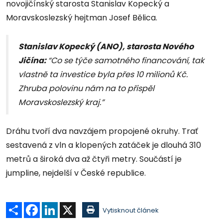
novojičínský starosta Stanislav Kopecký a
Moravskoslezský hejtman Josef Bělica.
Stanislav Kopecký (ANO), starosta Nového
Jičína:
“Co se týče samotného financování, tak
vlastně ta investice byla přes 10 milionů Kč.
Zhruba polovinu nám na to přispěl
Moravskoslezský kraj.”
Dráhu tvoří dva navzájem propojené okruhy. Trať
sestavená z vln a klopených zatáček je dlouhá 310
metrů a široká dva až čtyři metry. Součástí je
jumpline, nejdelší v České republice.
Sdílet
Facebook
LinkedIn
X
Vytisknout článek