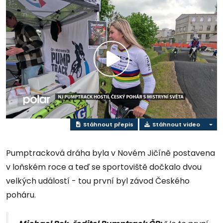
Přehrát
video
Stáhnout přepis
Stáhnout video
Pumptracková dráha byla v Novém Jičíně postavena
v loňském roce a teď se sportoviště dočkalo dvou
velkých událostí - tou první byl závod Českého
poháru.