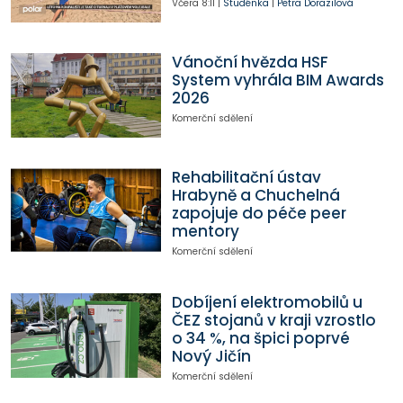
Včera
8:11
|
Studénka
|
Petra Dorazilová
Vánoční hvězda HSF
System vyhrála BIM Awards
2026
Komerční sdělení
Rehabilitační ústav
Hrabyně a Chuchelná
zapojuje do péče peer
mentory
Komerční sdělení
Dobíjení elektromobilů u
ČEZ stojanů v kraji vzrostlo
o 34 %, na špici poprvé
Nový Jičín
Komerční sdělení