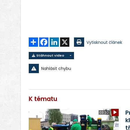
Sdílet
Facebook
LinkedIn
X
Vytisknout článek
Stáhnout video
Nahlásit chybu
K tématu
P
03:30
k
t