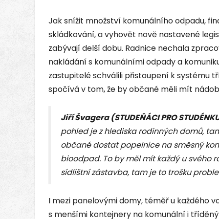
Jak snížit množství komunálního odpadu, fin
skládkování, a vyhovět nově nastavené legisl
zabývají delší dobu. Radnice nechala zpraco
nakládání s komunálními odpady a komunikuje
zastupitelé schválili přistoupení k systému tř
spočívá v tom, že by občané měli mít nádob
Jiří Švagera (STUDEŇÁCI PRO STUDÉNKU
pohled je z hlediska rodinných domů, tam 
občané dostat popelnice na směsný komu
bioodpad. To by měl mít každý u svého r
sídlištní zástavba, tam je to trošku probl
I mezi panelovými domy, téměř u každého vc
s menšími kontejnery na komunální i tříděn