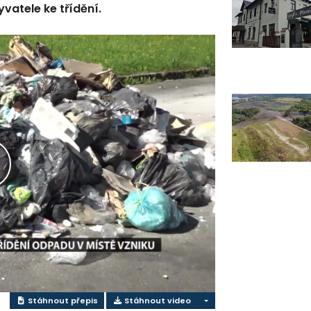
atele ke třídění.
řehrát
ideo
Stáhnout přepis
Stáhnout video