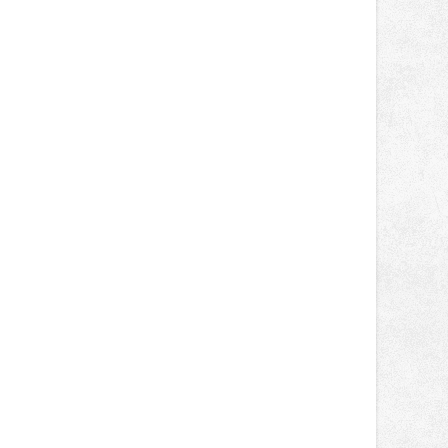
designem i řemeslnou tvorbou.
Návštěvníci se mohou těšit nejen na
oblíbené stálice, ale také na řadu
novinek, které v Ostravě běžně
nepotkají.