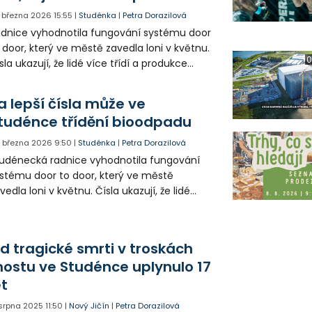
. března 2026
15:55
|
Studénka
|
Petra Dorazilová
dnice vyhodnotila fungování systému door
 door, který ve městě zavedla loni v květnu.
0
sla ukazují, že lidé více třídí a produkce
měsného komunálního odpadu klesá.
a lepší čísla může ve
tudénce třídění bioodpadu
. března 2026
9:50
|
Studénka
|
Petra Dorazilová
udénecká radnice vyhodnotila fungování
stému door to door, který ve městě
vedla loni v květnu. Čísla ukazují, že lidé
ce třídí a produkce směsného komunálního
padu klesá.
d tragické smrti v troskách
ostu ve Studénce uplynulo 17
et
 srpna 2025
11:50
|
Nový Jičín
|
Petra Dorazilová