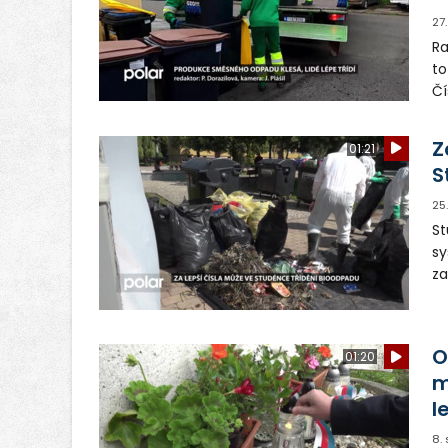
27
Ra
to
Čí
s
Z
01:21
S
25
St
sy
za
ví
od
O
01:20
m
l
8.