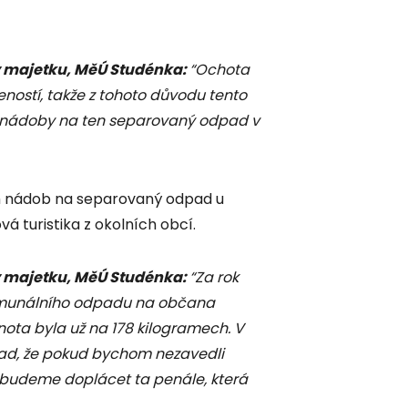
 majetku, MěÚ Studénka:
“Ochota
eností, takže z tohoto důvodu tento
 nádoby na ten separovaný odpad v
m nádob na separovaný odpad u
á turistika z okolních obcí.
 majetku, MěÚ Studénka:
“Za rok
omunálního odpadu na občana
nota byla už na 178 kilogramech. V
lad, že pokud bychom nezavedli
budeme doplácet ta penále, která