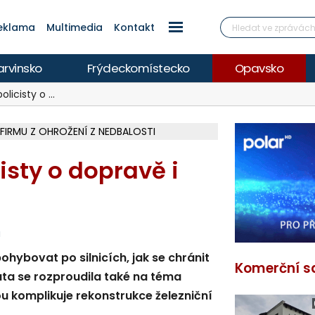
eklama
Multimedia
Kontakt
arvinsko
Frýdeckomístecko
Opavsko
policisty o …
 FIRMU Z OHROŽENÍ Z NEDBALOSTI
Í KVALITU, HYGIENICI RADÍ BÝT OPATRNÍ
ETECH ROZTOČILY LOPATKY HISTOR. MLÝNA
 VYHLÍDKOVOU TERASOU ZA 2,6 MILIONU
ÍŘÍ DO FINÁLE, VÍCE NA POLAR.CZ
V OHROŽENÍ ŽIVOTA, INFO NA POLAR.CZ
ŽOU OBJASNIT PRŮBĚH NEHODOVÉHO DĚJE
EM A HEŘMANOVICEMI ZA 74 MILIONŮ
MÁM, CISTERNY JEZDÍ I NA LYSOU HORU
 ELEKTRÁREN, REPORTÁŽ NA POLAR.CZ
 REPORTÁŽ NA POLAR.CZ
ČÁSTEČNÉHO ZATMĚNÍ SLUNCE I PERSEID
ARKOVÁNÍ VE VNITROBLOKU
ŽCE S AUTEM, INFO NA POLAR.CZ
Í LUTYNI Z LEDNA 2024 ZAMÍŘÍ K SOUDU
cisty o dopravě i
á
pohybovat po silnicích, jak se chránit
Komerční s
ata se rozproudila také na téma
u komplikuje rekonstrukce železniční