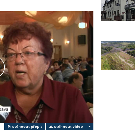
řehrát
ideo
Stáhnout přepis
Stáhnout video