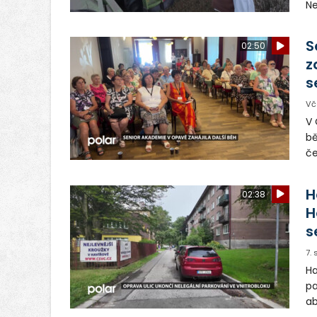
Ne
ša
pr
S
02:50
Ba
z
s
Vč
V 
bě
če
pl
mě
H
02:38
ab
H
dr
s
7.
Ha
pa
ab
ul