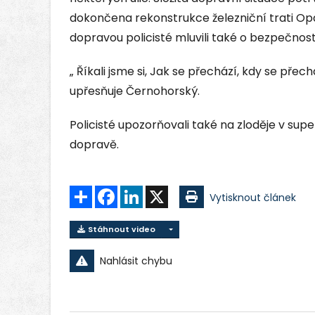
dokončena rekonstrukce železniční trati Opa
dopravou policisté mluvili také o bezpečnos
„ Říkali jsme si, Jak se přechází, kdy se přech
upřesňuje Černohorský.
Policisté upozorňovali také na zloděje v s
dopravě.
Sdílet
Facebook
LinkedIn
X
Vytisknout článek
Stáhnout video
Nahlásit chybu