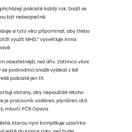
řicházejí policisté každý rok. Snaží se
hou být nebezpečné.
ebuje si tyto věci připomínat, aby třeba
tíží využít MHD,“ vysvětluje Anna
pavě.
m obezřetnější, než dřív. Zatímco vloni
e podvodníci snažili vylákat z lidí
ili policisté jen tři.
rňuji občany, aby nepouštěli nikoho
 že je pracovník vodáren, plynáren..atd.
ský, mluvčí PČR Opava.
městě, kterou nyní komplikuje uzavírka
rvá ještě do konce roku, než bude