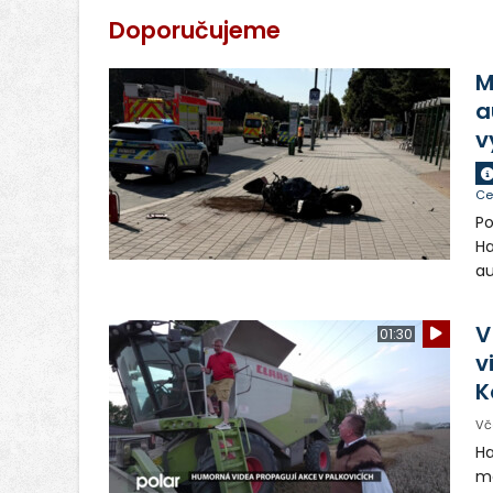
Doporučujeme
M
a
v
Ce
Po
Ha
au
si
ch
V
01:30
zr
v
n
K
Vč
Ha
ma