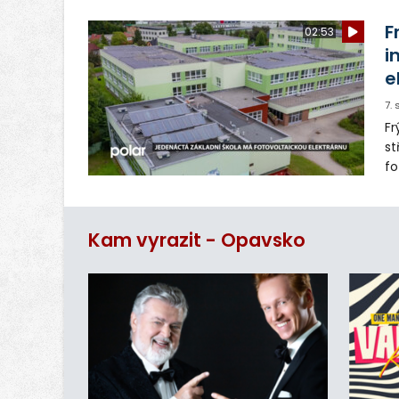
Si
F
02:53
se
i
e
7.
Fr
st
fo
řa
Kam vyrazit - Opavsko