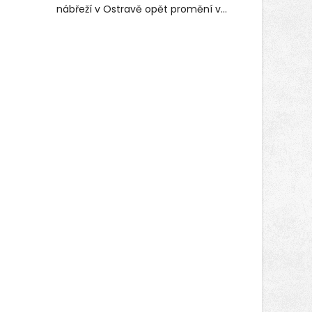
nábřeží v Ostravě opět promění v
místo plné vůní, chutí a poctivých
lokálních výrobků. Trhy, co se hledají
tentokrát nabídnou více než čtyřicet
pečlivě vybraných stánků s kvalitní
gastronomií, farmářskými produkty,
designem i řemeslnou tvorbou.
Návštěvníci se mohou těšit nejen na
oblíbené stálice, ale také na řadu
novinek, které v Ostravě běžně
nepotkají.