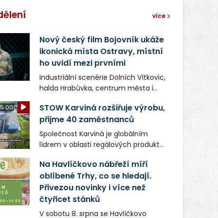
dělení
více
Nový český film Bojovník ukáže
ikonická místa Ostravy, místní
ho uvidí mezi prvními
Industriální scenérie Dolních Vítkovic,
halda Hrabůvka, centrum města i
další ikonická místa Ostravy se objeví
STOW Karviná rozšiřuje výrobu,
5:00
v novém filmu Bojovník, který vstoupí
přijme 40 zaměstnanců
do kin už 13. srpna. Režiséři Vojtěch
Frič a Tomáš Dianiška si
Společnost Karviná je globálním
moravskoslezskou metropoli
lídrem v oblasti regálových produktů
nevybrali náhodou – její syrová
a systémů, stabilním
atmosféra se stala přirozenou
Na Havlíčkovo nábřeží míří
zaměstnavatelem na Karvinsku a
součástí příběhu bývalého
oblíbené Trhy, co se hledají.
firmou s obrovským potenciálem.
boxerského šampiona Hoffa (Milan
Přivezou novinky i více než
Ondrík), jenž se po letech vrací do
čtyřicet stánků
světa vrcholových zápasů, tentokrát
V sobotu 8. srpna se Havlíčkovo
v MMA.