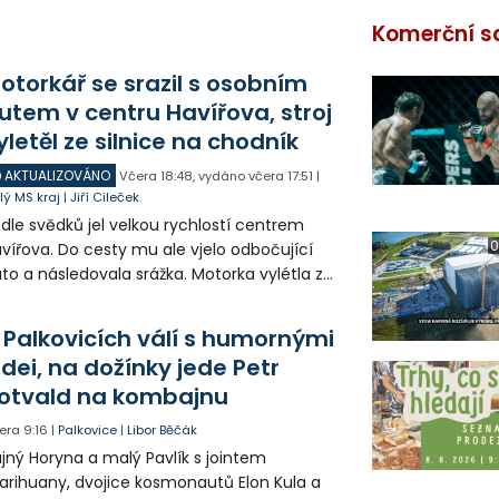
Komerční s
otorkář se srazil s osobním
utem v centru Havířova, stroj
yletěl ze silnice na chodník
AKTUALIZOVÁNO
Včera
18:48
,
vydáno včera
17:51
|
lý MS kraj
|
Jiří Cileček
dle svědků jel velkou rychlostí centrem
0
vířova. Do cesty mu ale vjelo odbočující
to a následovala srážka. Motorka vylétla ze
lnice, prorazila zábradlí a stroj skončil na
odníku. Motorkář utrpěl velmi vážná
 Palkovicích válí s humornými
anění a byl letecky přepraven do
idei, na dožínky jede Petr
emocnice.
otvald na kombajnu
era
9:16
|
Palkovice
|
Libor Běčák
jný Horyna a malý Pavlík s jointem
rihuany, dvojice kosmonautů Elon Kula a