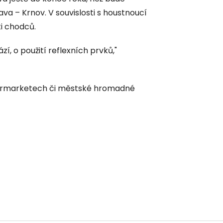
va – Krnov. V souvislosti s houstnoucí
ti chodců.
ází, o použití reflexních prvků,"
upermarketech či městské hromadné