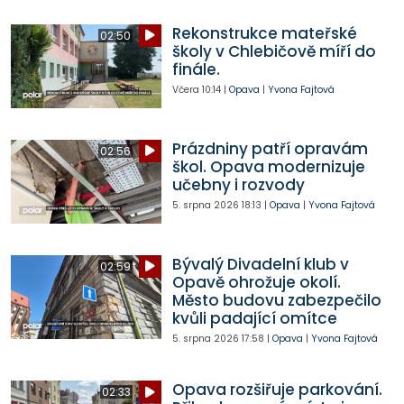
Rekonstrukce mateřské
02:50
školy v Chlebičově míří do
finále.
Včera
10:14
|
Opava
|
Yvona Fajtová
Prázdniny patří opravám
02:56
škol. Opava modernizuje
učebny i rozvody
5. srpna 2026
18:13
|
Opava
|
Yvona Fajtová
Bývalý Divadelní klub v
02:59
Opavě ohrožuje okolí.
Město budovu zabezpečilo
kvůli padající omítce
5. srpna 2026
17:58
|
Opava
|
Yvona Fajtová
Opava rozšiřuje parkování.
02:33