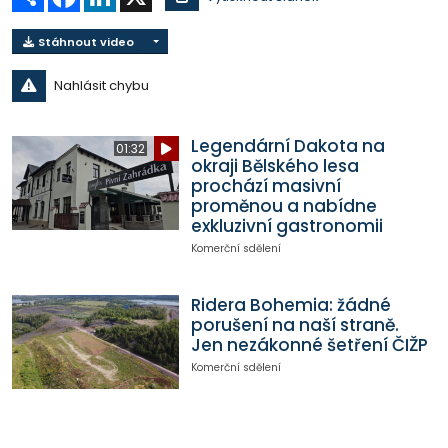
Stáhnout video
Nahlásit chybu
Legendární Dakota na
01:32
okraji Bělského lesa
prochází masivní
proměnou a nabídne
exkluzivní gastronomii
Komerční sdělení
Ridera Bohemia: žádné
porušení na naší straně.
Jen nezákonné šetření ČIŽP
Komerční sdělení