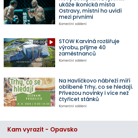
ukáže ikonická místa
Ostravy, místní ho uvidí
mezi prvními
Komerční sdělení
STOW Karviná rozšiřuje
05:00
výrobu, přijme 40
zaměstnanců
Komerční sdělení
Na Havlíčkovo nábřeží míří
oblíbené Trhy, co se hledají.
Přivezou novinky i více než
čtyřicet stánků
Komerční sdělení
Kam vyrazit - Opavsko