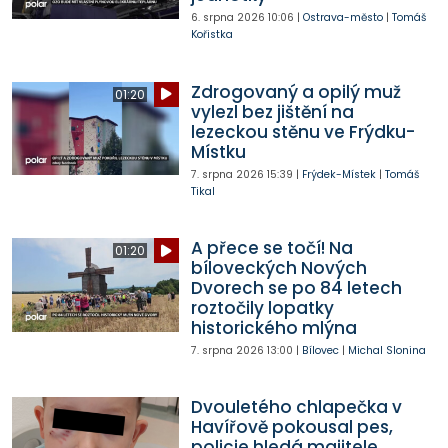
6. srpna 2026
10:06
|
Ostrava-město
|
Tomáš
Kořistka
Zdrogovaný a opilý muž
01:20
vylezl bez jištění na
lezeckou stěnu ve Frýdku-
Místku
7. srpna 2026
15:39
|
Frýdek-Místek
|
Tomáš
Tikal
A přece se točí! Na
01:20
bíloveckých Nových
Dvorech se po 84 letech
roztočily lopatky
historického mlýna
7. srpna 2026
13:00
|
Bílovec
|
Michal Slonina
Dvouletého chlapečka v
Havířově pokousal pes,
policie hledá majitele