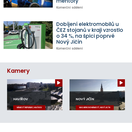
mentory
Komerční sdělení
Dobíjení elektromobilů u
ČEZ stojanů v kraji vzrostlo
o 34 %, na špici poprvé
Nový Jičín
Komerční sdělení
Kamery
HAVÍŘOV
NOVÝ JIČÍN
NÁMĚSTÍ REPUBLIKY, HAVÍŘOV
MASARYKOVO NÁMĚSTÍ, NOVÝ JIČÍN