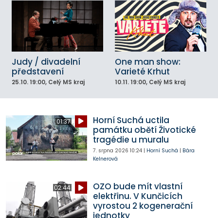
Judy / divadelní
One man show:
představení
Varieté Krhut
25.10.
19:00
, Celý MS kraj
10.11.
19:00
, Celý MS kraj
Horní Suchá uctila
01:37
památku obětí Životické
tragédie u muralu
7. srpna 2026
10:24
|
Horní Suchá
|
Bára
Kelnerová
OZO bude mít vlastní
02:44
elektřinu. V Kunčicích
vyrostou 2 kogenerační
jednotky