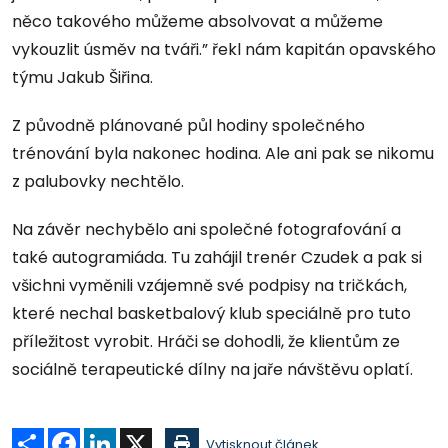
něco takového můžeme absolvovat a můžeme
vykouzlit úsměv na tváři.” řekl nám kapitán opavského
týmu Jakub Šiřina.
Z původně plánované půl hodiny společného
trénování byla nakonec hodina. Ale ani pak se nikomu
z palubovky nechtělo.
Na závěr nechybělo ani společné fotografování a
také autogramiáda. Tu zahájil trenér Czudek a pak si
všichni vyměnili vzájemně své podpisy na tričkách,
které nechal basketbalový klub speciálně pro tuto
příležitost vyrobit. Hráči se dohodli, že klientům ze
sociálně terapeutické dílny na jaře návštěvu oplatí.
Sdílet
Facebook
LinkedIn
X
Vytisknout článek