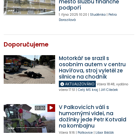
město službu finančně
podpoří
1. října 2025
10:20
|
Studénka
|
Petra
Dorazilová
Doporučujeme
Motorkář se srazil s
osobním autem v centru
Havířova, stroj vyletěl ze
silnice na chodník
AKTUALIZOVÁNO
Včera
18:48
,
vydáno
včera
17:51
|
Celý MS kraj
|
Jiří Cileček
V Palkovicích válí s
01:30
humornými videi, na
dožínky jede Petr Kotvald
na kombajnu
Včera
9:16
|
Palkovice
|
Libor Běčák