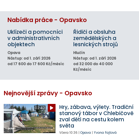
Nabídka práce - Opavsko
Uklízeči a pomocníci
Řidiči a obsluha
v administrativních
zemědělských a
objektech
lesnických strojů
Opava
Hlučín
Nástup: od 1. září 2026
Nástup: od 1. září 2026
od 17 600 do 17 600 Kč/měsíc
od 32 000 do 40 000
Kč/měsíc
Nejnovější zprávy - Opavsko
Hry, zábava, výlety. Tradiční
02:42
stanový tábor v Chlebičově
zval děti na cestu kolem
světa
Včera
10:36
|
Opava
|
Yvona Fajtová