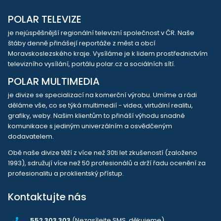
POLAR TELEVIZE
je nejúspěšnější regionální televizní společnost v ČR. Naše
štáby denně přinášejí reportáže z měst a obcí
Moravskoslezského kraje. Vysíláme je k lidem prostřednictvím
televizního vysílání, portálu polar.cz a sociálních sítí.
POLAR MULTIMEDIA
je divize se specializací na komerční výrobu. Umíme a rádi
děláme vše, co se týká multimedií - videa, virtuální realitu,
grafiky, weby. Našim klientům to přináší výhodu snadné
komunikace s jediným univerzálním a osvědčeným
dodavatelem.
Obě naše divize těží z více než 30ti let zkušeností (založeno
1993), sdružují více než 50 profesionálů a drží řadu ocenění za
profesionalitu a proklientský přístup.
Kontaktujte nás
552 303 303
(Nezasílejte SMS, děkujeme)