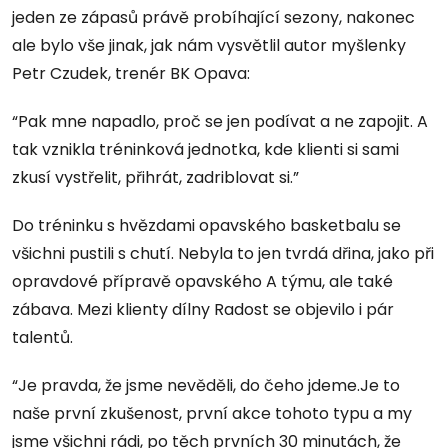
jeden ze zápasů právě probíhající sezony, nakonec
ale bylo vše jinak, jak nám vysvětlil autor myšlenky
Petr Czudek, trenér BK Opava:
“Pak mne napadlo, proč se jen podívat a ne zapojit. A
tak vznikla tréninková jednotka, kde klienti si sami
zkusí vystřelit, přihrát, zadriblovat si.”
Do tréninku s hvězdami opavského basketbalu se
všichni pustili s chutí. Nebyla to jen tvrdá dřina, jako při
opravdové přípravě opavského A týmu, ale také
zábava. Mezi klienty dílny Radost se objevilo i pár
talentů.
“Je pravda, že jsme nevěděli, do čeho jdeme.Je to
naše první zkušenost, první akce tohoto typu a my
jsme všichni rádi, po těch prvních 30 minutách, že