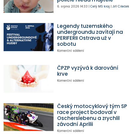
6. srpna 2026
14:33
|
Celý MS kraj
|
Jiří Cileček
Legendy tuzemského
undergroundu zavítají na
PERIFERII Ostrava už v
sobotu
Komerční sdělení
ČPZP vyzývá k darování
krve
Komerční sdělení
Český motocyklový tým SP
race project bodoval v
Oscherslebenu a zrychlil
závodní Aprilii
Komerční sdělení