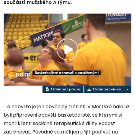
součástí mužského A týmu.
Přehrát
video
Stáhnout přepis
Stáhnout video
….a nebyl to je jen obyčejný trénink. V Městské hale už
byli připraveni opavští basketbalisté, se kterými si
mohli klienti sociálně terapeutické dílny Radost
zatrénovat. Původně se měli jen přijít podívat na