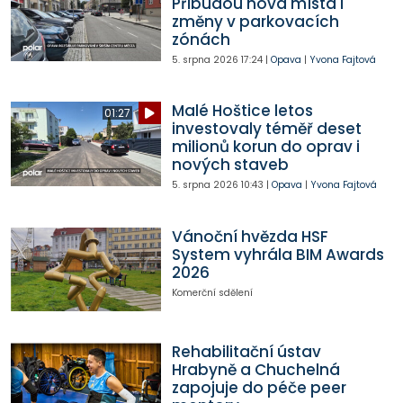
Přibudou nová místa i
změny v parkovacích
zónách
5. srpna 2026
17:24
|
Opava
|
Yvona Fajtová
Malé Hoštice letos
01:27
investovaly téměř deset
milionů korun do oprav i
nových staveb
5. srpna 2026
10:43
|
Opava
|
Yvona Fajtová
Vánoční hvězda HSF
System vyhrála BIM Awards
2026
Komerční sdělení
Rehabilitační ústav
Hrabyně a Chuchelná
zapojuje do péče peer