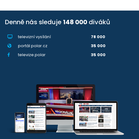
Denně nás sleduje
148 000
diváků
televizní vysílání
78 000
portál polar.cz
35 000
televize.polar
35 000