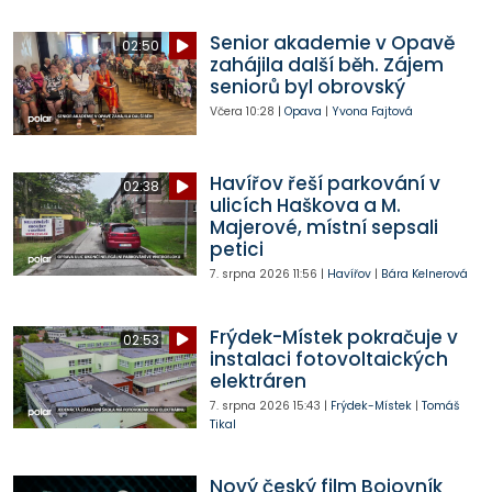
Senior akademie v Opavě
02:50
zahájila další běh. Zájem
seniorů byl obrovský
Včera
10:28
|
Opava
|
Yvona Fajtová
Havířov řeší parkování v
02:38
ulicích Haškova a M.
Majerové, místní sepsali
petici
7. srpna 2026
11:56
|
Havířov
|
Bára Kelnerová
Frýdek-Místek pokračuje v
02:53
instalaci fotovoltaických
elektráren
7. srpna 2026
15:43
|
Frýdek-Místek
|
Tomáš
Tikal
Nový český film Bojovník