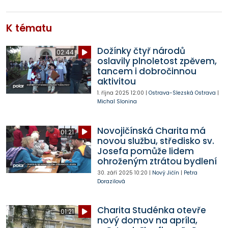
K tématu
Dožínky čtyř národů
02:44
oslavily plnoletost zpěvem,
tancem i dobročinnou
aktivitou
1. října 2025
12:00
|
Ostrava-Slezská Ostrava
|
Michal Slonina
Novojičínská Charita má
01:21
novou službu, středisko sv.
Josefa pomůže lidem
ohroženým ztrátou bydlení
30. září 2025
10:20
|
Nový Jičín
|
Petra
Dorazilová
Charita Studénka otevře
01:21
nový domov na apríla,