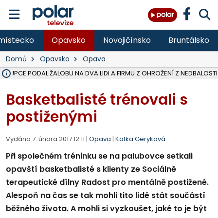
místecko
Opavsko
Novojičínsko
Bruntálsko
Domů
Opavsko
Opava
ÁSTUPCE PODAL ŽALOBU NA DVA LIDI A FIRMU Z OHROŽENÍ Z NEDBALOSTI
NA SLEZSKÉ HARTĚ PŘIBYLO SINIC, VODA MÁ HORŠÍ KVALITU, HYGIENI
NA BÍLOVECKÝCH NOVÝCH DVORECH SE PO 84 LETECH ROZTOČILY L
KARVINSKÉ MOŘE ZÍSKÁ NOVÉ GASTRO ZÁZEMÍ S VYHLÍDKOVOU TER
REKONSTRUKCE MATEŘSKÉ ŠKOLY V CHLEBIČOVĚ MÍŘÍ DO FINÁLE, VÍ
CYKLISTU (74) SRAZIL V BRUNTÁLU KAMION, JE V OHROŽENÍ ŽIVOTA,
POLICIE HLEDÁ PŘÍPADNÉ SVĚDKY, KTEŘÍ POMŮŽOU OBJASNIT PRŮ
MS KRAJ DOKONČIL OPRAVU SILNICE MEZI VRBNEM A HEŘMANOVICEM
SMVAK NABÍZÍ V DOBĚ SUCHA VODU OBCÍM A FIRMÁM, CISTERNY JE
F-M POKRAČUJE V INSTALACI FOTOVOLTAICKÝCH ELEKTRÁREN, REP
SENIOR AKADEMIE V OPAVĚ ZAHÁJILA DALŠÍ BĚH, REPORTÁŽ NA POL
PLANETÁRIUM V OSTRAVĚ CHYSTÁ POZOROVÁNÍ ČÁSTEČNÉHO ZATMĚ
OPRAVA ULIC V HAVÍŘOVĚ UKONČÍ NELEGÁLNÍ PARKOVÁNÍ VE VNI
V HAVÍŘOVĚ SE TĚŽCE ZRANIL MOTORKÁŘ PO SRÁŽCE S AUTEM, INF
TRAGICKÁ SRÁŽKA VLAKU S KAMIONEM V DOLNÍ LUTYNI Z LEDNA 
Basketbalisté trénovali s
postiženými
Vydáno 7. února 2017 12:11 |
Opava
|
Katka Geryková
Při společném tréninku se na palubovce setkali
opavští basketbalisté s klienty ze Sociálně
terapeutické dílny Radost pro mentálně postižené.
Alespoň na čas se tak mohli tito lidé stát součástí
běžného života. A mohli si vyzkoušet, jaké to je být