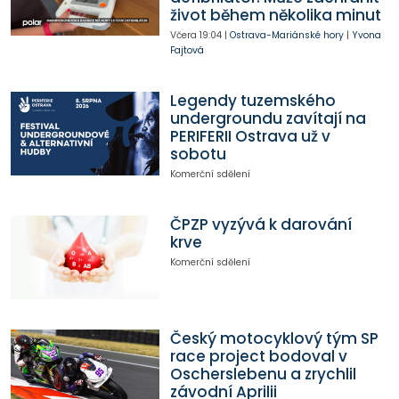
život během několika minut
Včera
19:04
|
Ostrava-Mariánské hory
|
Yvona
Fajtová
Legendy tuzemského
undergroundu zavítají na
PERIFERII Ostrava už v
sobotu
Komerční sdělení
ČPZP vyzývá k darování
krve
Komerční sdělení
Český motocyklový tým SP
race project bodoval v
Oscherslebenu a zrychlil
závodní Aprilii