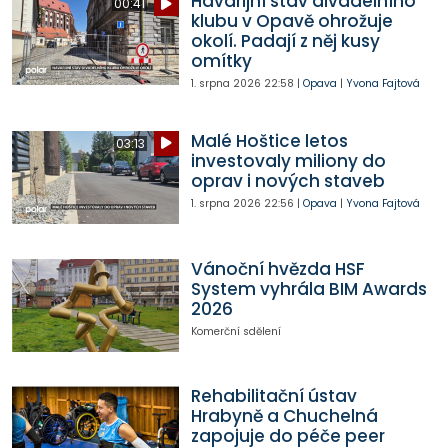
Havarijní stav divadelního
00:41
klubu v Opavě ohrožuje
okolí. Padají z něj kusy
omítky
1. srpna 2026
22:58
|
Opava
|
Yvona Fajtová
Malé Hoštice letos
03:13
investovaly miliony do
oprav i nových staveb
1. srpna 2026
22:56
|
Opava
|
Yvona Fajtová
Vánoční hvězda HSF
System vyhrála BIM Awards
2026
Komerční sdělení
Rehabilitační ústav
Hrabyně a Chuchelná
zapojuje do péče peer