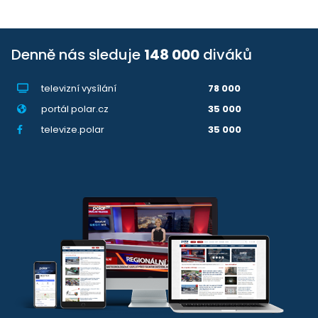
Denně nás sleduje
148 000
diváků
televizní vysílání
78 000
portál polar.cz
35 000
televize.polar
35 000