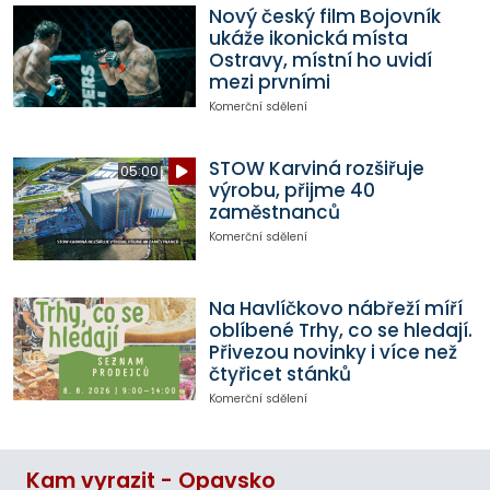
Nový český film Bojovník
ukáže ikonická místa
Ostravy, místní ho uvidí
mezi prvními
Komerční sdělení
STOW Karviná rozšiřuje
05:00
výrobu, přijme 40
zaměstnanců
Komerční sdělení
Na Havlíčkovo nábřeží míří
oblíbené Trhy, co se hledají.
Přivezou novinky i více než
čtyřicet stánků
Komerční sdělení
Kam vyrazit - Opavsko