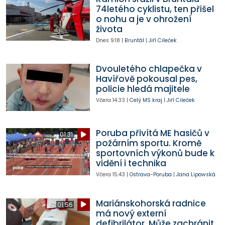
74letého cyklistu, ten přišel
o nohu a je v ohrožení
života
Dnes
9:18
|
Bruntál
|
Jiří Cileček
Dvouletého chlapečka v
Havířově pokousal pes,
policie hledá majitele
Včera
14:33
|
Celý MS kraj
|
Jiří Cileček
Poruba přivítá ME hasičů v
01:31
požárním sportu. Kromě
sportovních výkonů bude k
vidění i technika
Včera
15:43
|
Ostrava-Poruba
|
Jana Lipowská
Mariánskohorská radnice
01:56
má nový externí
defibrilátor. Může zachránit