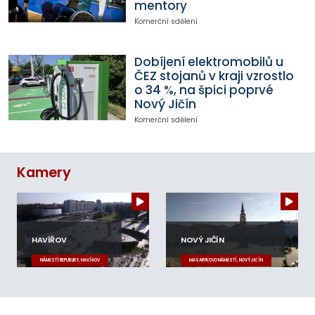
mentory
Komerční sdělení
Dobíjení elektromobilů u
ČEZ stojanů v kraji vzrostlo
o 34 %, na špici poprvé
Nový Jičín
Komerční sdělení
Kamery
HAVÍŘOV
NOVÝ JIČÍN
NÁMĚSTÍ REPUBLIKY, HAVÍŘOV
MASARYKOVO NÁMĚSTÍ, NOVÝ JIČÍN