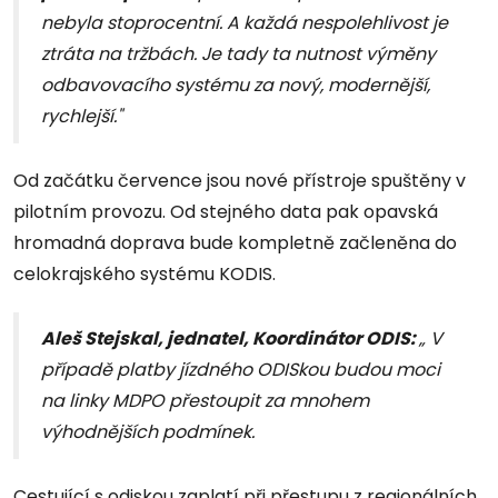
nebyla stoprocentní. A každá nespolehlivost je
ztráta na tržbách. Je tady ta nutnost výměny
odbavovacího systému za nový, modernější,
rychlejší."
Od začátku července jsou nové přístroje spuštěny v
pilotním provozu. Od stejného data pak opavská
hromadná doprava bude kompletně začleněna do
celokrajského systému KODIS.
Aleš Stejskal, jednatel, Koordinátor ODIS:
„ V
případě platby jízdného ODISkou budou moci
na linky MDPO přestoupit za mnohem
výhodnějších podmínek.
Cestující s odiskou zaplatí při přestupu z regionálních