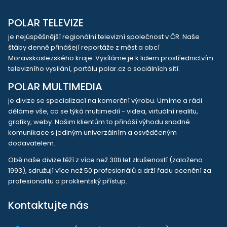
POLAR TELEVIZE
je nejúspěšnější regionální televizní společnost v ČR. Naše
štáby denně přinášejí reportáže z měst a obcí
Moravskoslezského kraje. Vysíláme je k lidem prostřednictvím
televizního vysílání, portálu polar.cz a sociálních sítí.
POLAR MULTIMEDIA
je divize se specializací na komerční výrobu. Umíme a rádi
děláme vše, co se týká multimedií - videa, virtuální realitu,
grafiky, weby. Našim klientům to přináší výhodu snadné
komunikace s jediným univerzálním a osvědčeným
dodavatelem.
Obě naše divize těží z více než 30ti let zkušeností (založeno
1993), sdružují více než 50 profesionálů a drží řadu ocenění za
profesionalitu a proklientský přístup.
Kontaktujte nás