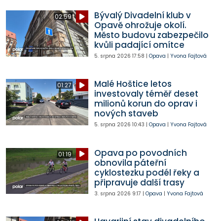
Bývalý Divadelní klub v
02:59
Opavě ohrožuje okolí.
Město budovu zabezpečilo
kvůli padající omítce
5. srpna 2026
17:58
|
Opava
|
Yvona Fajtová
Malé Hoštice letos
01:27
investovaly téměř deset
milionů korun do oprav i
nových staveb
5. srpna 2026
10:43
|
Opava
|
Yvona Fajtová
Opava po povodních
01:19
obnovila páteřní
cyklostezku podél řeky a
připravuje další trasy
3. srpna 2026
9:17
|
Opava
|
Yvona Fajtová