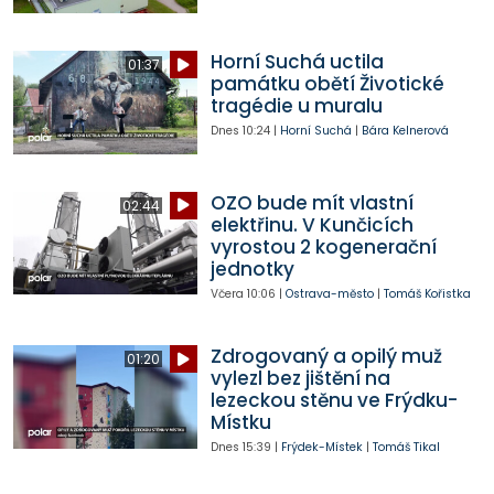
Horní Suchá uctila
01:37
památku obětí Životické
tragédie u muralu
Dnes
10:24
|
Horní Suchá
|
Bára Kelnerová
OZO bude mít vlastní
02:44
elektřinu. V Kunčicích
vyrostou 2 kogenerační
jednotky
Včera
10:06
|
Ostrava-město
|
Tomáš Kořistka
Zdrogovaný a opilý muž
01:20
vylezl bez jištění na
lezeckou stěnu ve Frýdku-
Místku
Dnes
15:39
|
Frýdek-Místek
|
Tomáš Tikal