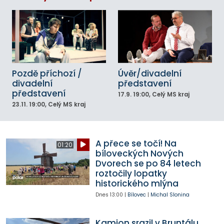
Pozdě příchozí /
Úvěr/divadelní
divadelní
představení
představení
17.9.
19:00
, Celý MS kraj
23.11.
19:00
, Celý MS kraj
A přece se točí! Na
01:20
bíloveckých Nových
Dvorech se po 84 letech
roztočily lopatky
historického mlýna
Dnes
13:00
|
Bílovec
|
Michal Slonina
Kamion srazil v Bruntálu