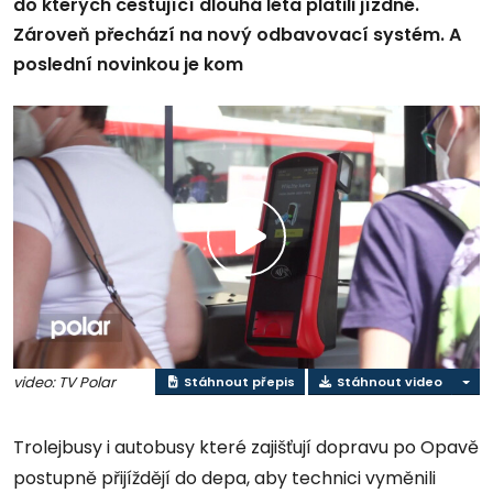
do kterých cestující dlouhá léta platili jízdné.
Zároveň přechází na nový odbavovací systém. A
poslední novinkou je kom
Přehrát
video
video: TV Polar
Stáhnout přepis
Stáhnout video
Trolejbusy i autobusy které zajišťují dopravu po Opavě
postupně přijíždějí do depa, aby technici vyměnili