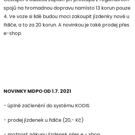
spojů na hromadnou dopravu namísto 13 korun pouze
4. Ve voze si lidé budou moci zakoupit jízdenky nově u
řidiče, a to za 20 korun. A novinkou je také prodej přes
e-shop.
NOVINKY MDPO OD 1.7. 2021
- úplné začlenění do systému KODIS
- prodej jízdenek u řidiče (20,- Kč)
- možnost nákupu jízdenek přes e - shop