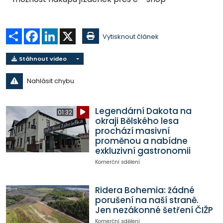
Sdílet
Facebook
LinkedIn
X
Vytisknout článek
Stáhnout video
Nahlásit chybu
Legendární Dakota na
01:32
okraji Bělského lesa
prochází masivní
proměnou a nabídne
exkluzivní gastronomii
Komerční sdělení
Ridera Bohemia: žádné
porušení na naší straně.
Jen nezákonné šetření ČIŽP
Komerční sdělení