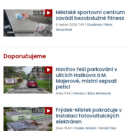
Městské sportovní centrum
02:31
zavádí bezobslužné fitness
9. ledna 2026
7:40
|
Studénka
|
Petra
Dorazilová
Doporučujeme
Havířov řeší parkování v
02:38
ulicích Haškova a M.
Majerové, místní sepsali
petici
Dnes
11:56
|
Havířov
|
Bára Kelnerová
Frýdek-Místek pokračuje v
02:53
instalaci fotovoltaických
elektráren
Dnes
15:43
|
Frýdek-Místek
|
Tomáš Tikal