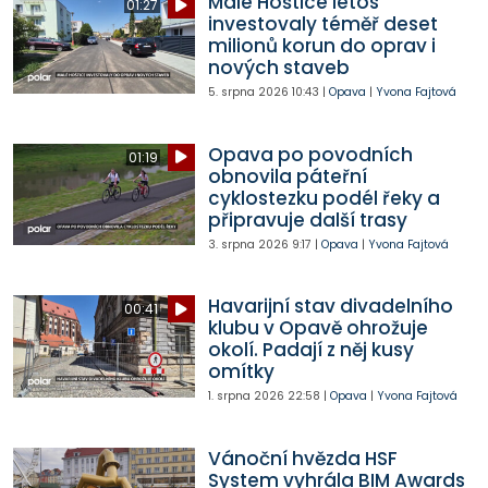
Malé Hoštice letos
01:27
investovaly téměř deset
milionů korun do oprav i
nových staveb
5. srpna 2026
10:43
|
Opava
|
Yvona Fajtová
Opava po povodních
01:19
obnovila páteřní
cyklostezku podél řeky a
připravuje další trasy
3. srpna 2026
9:17
|
Opava
|
Yvona Fajtová
Havarijní stav divadelního
00:41
klubu v Opavě ohrožuje
okolí. Padají z něj kusy
omítky
1. srpna 2026
22:58
|
Opava
|
Yvona Fajtová
Vánoční hvězda HSF
System vyhrála BIM Awards