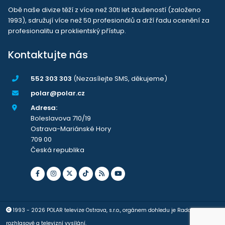
Obě naše divize těží z více než 30ti let zkušeností (založeno
1993), sdružují více než 50 profesionálů a drží řadu ocenění za
profesionalitu a proklientský přístup.
Kontaktujte nás
552 303 303
(Nezasílejte SMS, děkujeme)
polar@polar.cz
Adresa:
Boleslavova 710/19
Ostrava-Mariánské Hory
709 00
Česká republika
1993 - 2026 POLAR televize Ostrava, s.r.o., orgánem dohledu je Rada pro
rozhlasové a televizní vysílání.