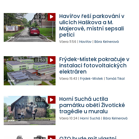
Havířov řeší parkování v
02:38
ulicích Haškova a M.
Majerové, místní sepsali
petici
Včera
11:56
|
Havířov
|
Bára Kelnerová
Frýdek-Místek pokračuje v
02:53
instalaci fotovoltaických
elektráren
Včera
15:43
|
Frýdek-Místek
|
Tomáš Tikal
Horní Suchá uctila
01:37
památku obětí Životické
tragédie u muralu
Včera
10:24
|
Horní Suchá
|
Bára Kelnerová
OZO bude mít vlastní