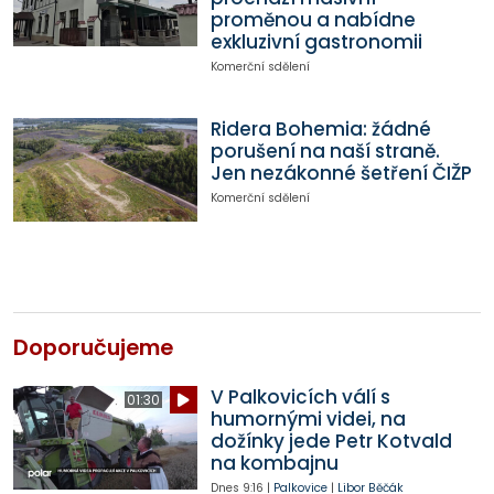
proměnou a nabídne
exkluzivní gastronomii
Komerční sdělení
Ridera Bohemia: žádné
porušení na naší straně.
Jen nezákonné šetření ČIŽP
Komerční sdělení
Doporučujeme
V Palkovicích válí s
01:30
humornými videi, na
dožínky jede Petr Kotvald
na kombajnu
Dnes
9:16
|
Palkovice
|
Libor Běčák