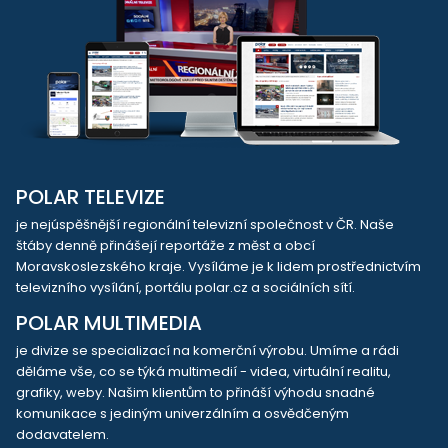
POLAR TELEVIZE
je nejúspěšnější regionální televizní společnost v ČR. Naše
štáby denně přinášejí reportáže z měst a obcí
Moravskoslezského kraje. Vysíláme je k lidem prostřednictvím
televizního vysílání, portálu polar.cz a sociálních sítí.
POLAR MULTIMEDIA
je divize se specializací na komerční výrobu. Umíme a rádi
děláme vše, co se týká multimedií - videa, virtuální realitu,
grafiky, weby. Našim klientům to přináší výhodu snadné
komunikace s jediným univerzálním a osvědčeným
dodavatelem.