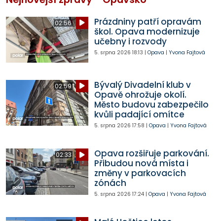
Prázdniny patří opravám
02:56
škol. Opava modernizuje
učebny i rozvody
5. srpna 2026
18:13
|
Opava
|
Yvona Fajtová
Bývalý Divadelní klub v
02:59
Opavě ohrožuje okolí.
Město budovu zabezpečilo
kvůli padající omítce
5. srpna 2026
17:58
|
Opava
|
Yvona Fajtová
Opava rozšiřuje parkování.
02:33
Přibudou nová místa i
změny v parkovacích
zónách
5. srpna 2026
17:24
|
Opava
|
Yvona Fajtová