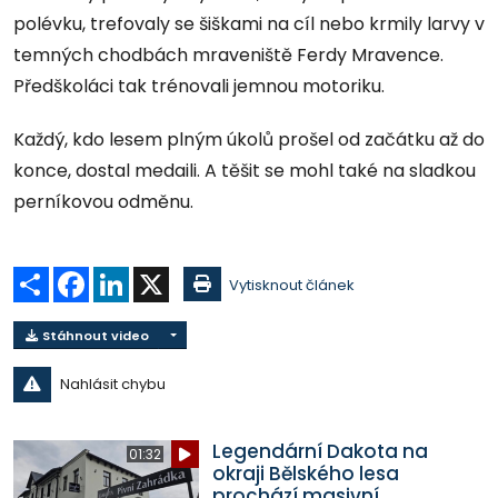
polévku, trefovaly se šiškami na cíl nebo krmily larvy v
temných chodbách mraveniště Ferdy Mravence.
Předškoláci tak trénovali jemnou motoriku.
Každý, kdo lesem plným úkolů prošel od začátku až do
konce, dostal medaili. A těšit se mohl také na sladkou
perníkovou odměnu.
Sdílet
Facebook
LinkedIn
X
Vytisknout článek
Stáhnout video
Nahlásit chybu
Legendární Dakota na
01:32
okraji Bělského lesa
prochází masivní