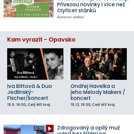
Přivezou novinky i více než
čtyřicet stánků
Komerční sdělení
Kam vyrazit - Opavsko
Iva Bittová & Duo
Ondřej Havelka a
Jedlinský-
jeho Melody Makers /
Fischer/koncert
koncert
15.9.
18:00
, Celý MS kraj
15.12.
18:00
, Celý MS kraj
Zdrogovaný a opilý muž
01:20
vylezl bez jištění na