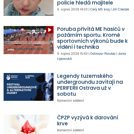
policie hledá majitele
6. srpna 2026
14:33
|
Celý MS kraj
|
Jiří Cileček
Poruba přivítá ME hasičů v
01:31
požárním sportu. Kromě
sportovních výkonů bude k
vidění i technika
6. srpna 2026
15:43
|
Ostrava-Poruba
|
Jana
Lipowská
Legendy tuzemského
undergroundu zavítají na
PERIFERII Ostrava už v
sobotu
Komerční sdělení
ČPZP vyzývá k darování
krve
Komerční sdělení