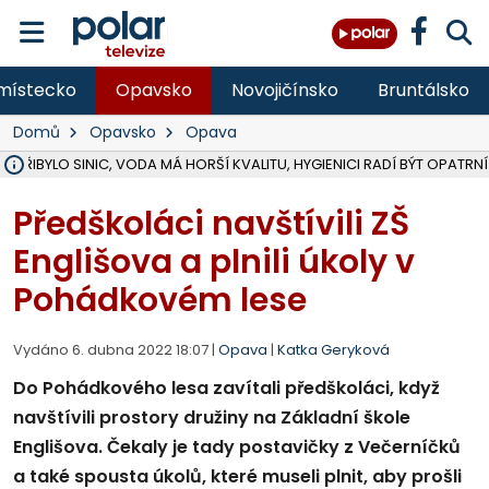
místecko
Opavsko
Novojičínsko
Bruntálsko
Domů
Opavsko
Opava
Ě PŘIBYLO SINIC, VODA MÁ HORŠÍ KVALITU, HYGIENICI RADÍ BÝT OPATRNÍ
ÚOHS DAL ZÁTORU POKUTU 100 000 ZA CHYBY V ZAKÁZCE NA OBN
AREÁL LODIČEK V KARVINÉ SE PŘIPRAVUJE NA VELKOU REKONSTRUKC
KARVINÁ ZNÁ BUDOUCÍ PODOBU AREÁLU LODIČKY V PARKU BOŽEN
CYKLISTU (74) SRAZIL V BRUNTÁLU KAMION, JE V OHROŽENÍ ŽIVOTA,
POLICIE HLEDÁ PŘÍPADNÉ SVĚDKY, KTEŘÍ POMŮŽOU OBJASNIT PRŮ
RADNÍ OSTRAVY A POSLANKYNĚ A. HOFFMANNOVÁ ZA PIRÁTY PODA
NA POSTUP MINISTERSTVA ŽIVOTNÍHO PROSTŘEDÍ V KAUZE HALDY 
MUŽ V PŘÍBOŘE SE VÁŽNĚ ZRANIL PŘI PRÁCI S ROZBRUŠOVAČKOU, I
SLEZSKÁ OSTRAVA PŘIPRAVUJE PROJEKTOVOU DOKUMENTACI PRO 
PODEZŘELÝ BALÍČEK ZASTAVIL PROVOZ NA NÁDRAŽÍ VE F-M, ČEKÁ 
CHLAPEČKA (2) V HAVÍŘOVĚ POKOUSAL PES, POLICIE HLEDÁ MAJITEL
MS KRAJ VYBUDUJE ZA 40 MILIONŮ V JABLUNKOVĚ NOVÝ MOST PŘES O
FOTBALISTA LAURI LAINE SE VRACÍ Z BANÍKU OSTRAVA NA PŮL ROK
F-M DOKONČIL VOLNOČASOVÝ AREÁL RIVKA PARK ZA 62 MILIONŮ,
Předškoláci navštívili ZŠ
Englišova a plnili úkoly v
Pohádkovém lese
Vydáno 6. dubna 2022 18:07 |
Opava
|
Katka Geryková
Do Pohádkového lesa zavítali předškoláci, když
navštívili prostory družiny na Základní škole
Englišova. Čekaly je tady postavičky z Večerníčků
a také spousta úkolů, které museli plnit, aby prošli