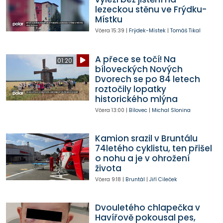
lezeckou stěnu ve Frýdku-
Místku
Včera
15:39
|
Frýdek-Místek
|
Tomáš Tikal
A přece se točí! Na
01:20
bíloveckých Nových
Dvorech se po 84 letech
roztočily lopatky
historického mlýna
Včera
13:00
|
Bílovec
|
Michal Slonina
Kamion srazil v Bruntálu
74letého cyklistu, ten přišel
o nohu a je v ohrožení
života
Včera
9:18
|
Bruntál
|
Jiří Cileček
Dvouletého chlapečka v
Havířově pokousal pes,