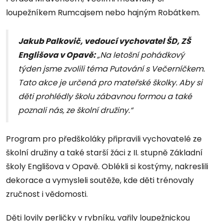
loupežníkem Rumcajsem nebo hajným Robátkem.
Jakub Palkovič, vedoucí vychovatel ŠD, ZŠ
Englišova v Opavě:
„Na letošní pohádkový
týden jsme zvolili téma Putování s Večerníčkem.
Tato akce je určená pro mateřské školky. Aby si
děti prohlédly školu zábavnou formou a také
poznali nás, ze školní družiny.“
Program pro předškoláky připravili vychovatelé ze
školní družiny a také starší žáci z II. stupně Základní
školy Englišova v Opavě. Oblékli si kostýmy, nakreslili
dekorace a vymysleli soutěže, kde děti trénovaly
zručnost i vědomosti.
Děti lovily perličky v rybníku, vařily loupežnickou