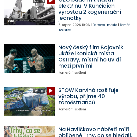
02:44
elektřinu. V Kunčicích
vyrostou 2 kogenerační
jednotky
6. srpna 2026
10:06
|
Ostrava-město
|
Tomáš
Kořistka
Nový český film Bojovník
ukáže ikonická místa
Ostravy, místní ho uvidí
mezi prvními
Komerční sdělení
STOW Karviná rozšiřuje
05:00
výrobu, přijme 40
zaměstnanců
Komerční sdělení
Na Havlíčkovo nábřeží míří
oblíbené Trhy, co se hledají.