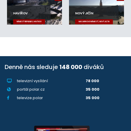
HAVÍŘOV
NOVÝ JIČÍN
NÁMĚSTÍ REPUBLIKY, HAVÍŘOV
MASARYKOVO NÁMĚSTÍ, NOVÝ JIČÍN
Denně nás sleduje
148 000
diváků
televizní vysílání
78 000
portál polar.cz
35 000
televize.polar
35 000