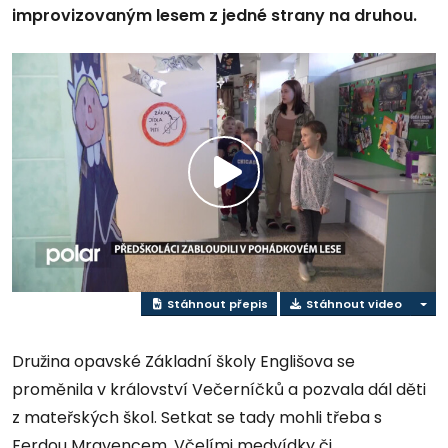
improvizovaným lesem z jedné strany na druhou.
Přehrát
video
Stáhnout přepis
Stáhnout video
Družina opavské Základní školy Englišova se
proměnila v království Večerníčků a pozvala dál děti
z mateřských škol. Setkat se tady mohli třeba s
Ferdou Mravencem, Včelími medvídky či