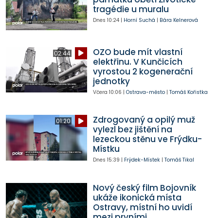
tragédie u muralu
Dnes
10:24
|
Horní Suchá
|
Bára Kelnerová
OZO bude mít vlastní
02:44
elektřinu. V Kunčicích
vyrostou 2 kogenerační
jednotky
Včera
10:06
|
Ostrava-město
|
Tomáš Kořistka
Zdrogovaný a opilý muž
01:20
vylezl bez jištění na
lezeckou stěnu ve Frýdku-
Místku
Dnes
15:39
|
Frýdek-Místek
|
Tomáš Tikal
Nový český film Bojovník
ukáže ikonická místa
Ostravy, místní ho uvidí
mezi prvními