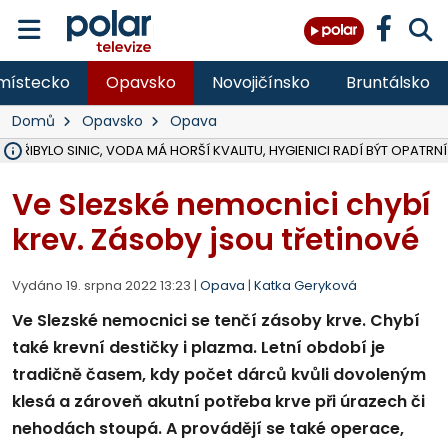
místecko
Opavsko
Novojičínsko
Bruntálsko
Domů
Opavsko
Opava
Ě PŘIBYLO SINIC, VODA MÁ HORŠÍ KVALITU, HYGIENICI RADÍ BÝT OPATRNÍ
ÚOHS DAL ZÁTORU POKUTU 100 000 ZA CHYBY V ZAKÁZCE NA OBN
AREÁL LODIČEK V KARVINÉ SE PŘIPRAVUJE NA VELKOU REKONSTRUKC
KARVINÁ ZNÁ BUDOUCÍ PODOBU AREÁLU LODIČKY V PARKU BOŽEN
CYKLISTU (74) SRAZIL V BRUNTÁLU KAMION, JE V OHROŽENÍ ŽIVOTA,
POLICIE HLEDÁ PŘÍPADNÉ SVĚDKY, KTEŘÍ POMŮŽOU OBJASNIT PRŮ
RADNÍ OSTRAVY A POSLANKYNĚ A. HOFFMANNOVÁ ZA PIRÁTY PODA
NA POSTUP MINISTERSTVA ŽIVOTNÍHO PROSTŘEDÍ V KAUZE HALDY 
MUŽ V PŘÍBOŘE SE VÁŽNĚ ZRANIL PŘI PRÁCI S ROZBRUŠOVAČKOU, I
SLEZSKÁ OSTRAVA PŘIPRAVUJE PROJEKTOVOU DOKUMENTACI PRO 
PODEZŘELÝ BALÍČEK ZASTAVIL PROVOZ NA NÁDRAŽÍ VE F-M, ČEKÁ 
CHLAPEČKA (2) V HAVÍŘOVĚ POKOUSAL PES, POLICIE HLEDÁ MAJITEL
MS KRAJ VYBUDUJE ZA 40 MILIONŮ V JABLUNKOVĚ NOVÝ MOST PŘES O
FOTBALISTA LAURI LAINE SE VRACÍ Z BANÍKU OSTRAVA NA PŮL ROK
F-M DOKONČIL VOLNOČASOVÝ AREÁL RIVKA PARK ZA 62 MILIONŮ,
Ve Slezské nemocnici chybí
krev. Zásoby jsou třetinové
Vydáno 19. srpna 2022 13:23 |
Opava
|
Katka Geryková
Ve Slezské nemocnici se tenčí zásoby krve. Chybí
také krevní destičky i plazma. Letní období je
tradičně časem, kdy počet dárců kvůli dovoleným
klesá a zároveň akutní potřeba krve při úrazech či
nehodách stoupá. A provádějí se také operace,