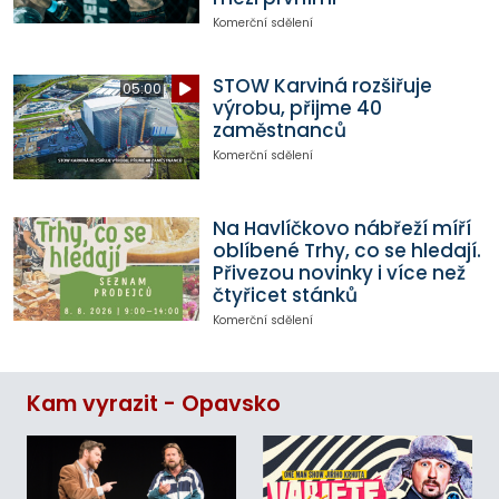
Komerční sdělení
STOW Karviná rozšiřuje
05:00
výrobu, přijme 40
zaměstnanců
Komerční sdělení
Na Havlíčkovo nábřeží míří
oblíbené Trhy, co se hledají.
Přivezou novinky i více než
čtyřicet stánků
Komerční sdělení
Kam vyrazit - Opavsko