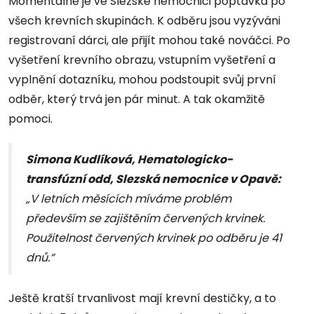
Momentálně je ve Slezské nemocnici poptávka po
všech krevních skupinách. K odběru jsou vyzýváni
registrovaní dárci, ale přijít mohou také nováčci. Po
vyšetření krevního obrazu, vstupním vyšetření a
vyplnění dotazníku, mohou podstoupit svůj první
odběr, který trvá jen pár minut. A tak okamžitě
pomoci.
Simona Kudlíková, Hematologicko-
transfúzní odd, Slezská nemocnice v Opavě:
„V letních měsících míváme problém
především se zajištěním červených krvinek.
Použitelnost červených krvinek po odběru je 41
dnů.“
Ještě kratší trvanlivost mají krevní destičky, a to