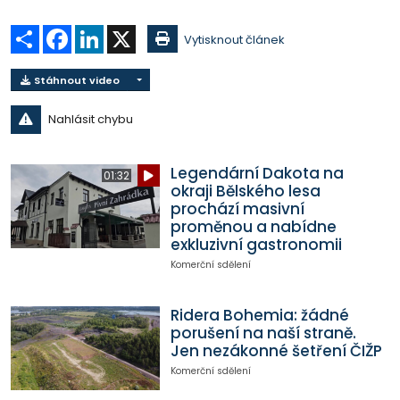
Sdílet
Facebook
LinkedIn
X
Vytisknout článek
Stáhnout video
Nahlásit chybu
Legendární Dakota na
01:32
okraji Bělského lesa
prochází masivní
proměnou a nabídne
exkluzivní gastronomii
Komerční sdělení
Ridera Bohemia: žádné
porušení na naší straně.
Jen nezákonné šetření ČIŽP
Komerční sdělení