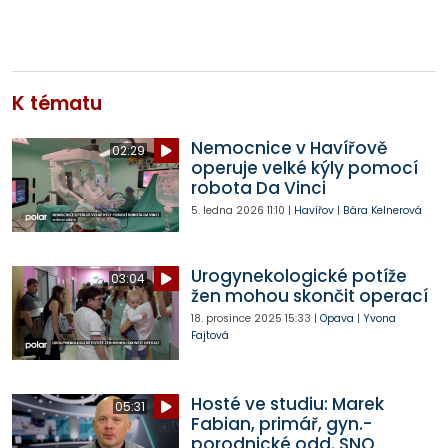
K tématu
Nemocnice v Havířově
02:29
operuje velké kýly pomocí
robota Da Vinci
5. ledna 2026
11:10
|
Havířov
|
Bára Kelnerová
Urogynekologické potíže
03:04
žen mohou skončit operací
18. prosince 2025
15:33
|
Opava
|
Yvona
Fajtová
Hosté ve studiu: Marek
05:31
Fabian, primář, gyn.-
porodnické odd. SNO