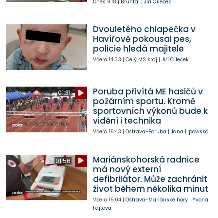
Dnes
9:18
|
Bruntál
|
Jiří Cileček
Dvouletého chlapečka v
Havířově pokousal pes,
policie hledá majitele
Včera
14:33
|
Celý MS kraj
|
Jiří Cileček
Poruba přivítá ME hasičů v
01:31
požárním sportu. Kromě
sportovních výkonů bude k
vidění i technika
Včera
15:43
|
Ostrava-Poruba
|
Jana Lipowská
Mariánskohorská radnice
01:56
má nový externí
defibrilátor. Může zachránit
život během několika minut
Včera
19:04
|
Ostrava-Mariánské hory
|
Yvona
Fajtová