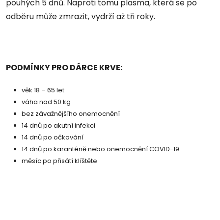
pouhých 5 dnů. Naproti tomu plasma, která se po
odběru může zmrazit, vydrží až tři roky.
PODMÍNKY PRO DÁRCE KRVE:
věk 18 – 65 let
váha nad 50 kg
bez závažnějšího onemocnění
14 dnů po akutní infekci
14 dnů po očkování
14 dnů po karanténě nebo onemocnění COVID-19
měsíc po přisátí klíštěte