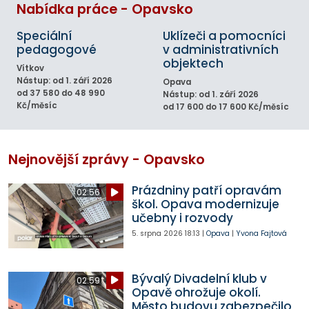
Nabídka práce - Opavsko
Speciální
Uklízeči a pomocníci
pedagogové
v administrativních
objektech
Vítkov
Nástup: od 1. září 2026
Opava
od 37 580 do 48 990
Nástup: od 1. září 2026
Kč/měsíc
od 17 600 do 17 600 Kč/měsíc
Nejnovější zprávy - Opavsko
Prázdniny patří opravám
02:56
škol. Opava modernizuje
učebny i rozvody
5. srpna 2026
18:13
|
Opava
|
Yvona Fajtová
Bývalý Divadelní klub v
02:59
Opavě ohrožuje okolí.
Město budovu zabezpečilo