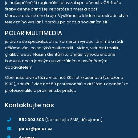
je nejúspěšnější regionální televizní společnost v ČR. Naše
štáby denně přinášejí reportáže z měst a obcí
Moravskoslezského kraje. Vysíláme je k lidem prostřednictvím
televizního vysílání, portálu polar.cz a sociálních sítí.
POLAR MULTIMEDIA
je divize se specializací na komerční výrobu. Umíme a rádi
děláme vše, co se týká multimedií - videa, virtuální realitu,
grafiky, weby. Našim klientům to přináší výhodu snadné
komunikace s jediným univerzálním a osvědčeným
dodavatelem.
Obě naše divize těží z více než 30ti let zkušeností (založeno
1993), sdružují více než 50 profesionálů a drží řadu ocenění za
profesionalitu a proklientský přístup.
Kontaktujte nás
552 303 303
(Nezasílejte SMS, děkujeme)
polar@polar.cz
Adresa: