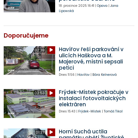
18. prosince 2025
16:41
|
Opava
|
Jana
Lipowská
Doporučujeme
Havířov řeší parkování v
02:38
ulicích Haškova a M.
Majerové, místní sepsali
petici
Dnes
11:56
|
Havířov
|
Bára Kelnerová
Frýdek-Místek pokračuje v
02:53
instalaci fotovoltaických
elektráren
Dnes
15:43
|
Frýdek-Místek
|
Tomáš Tikal
Horní Suchá uctila
01:37
památku obětí Životické