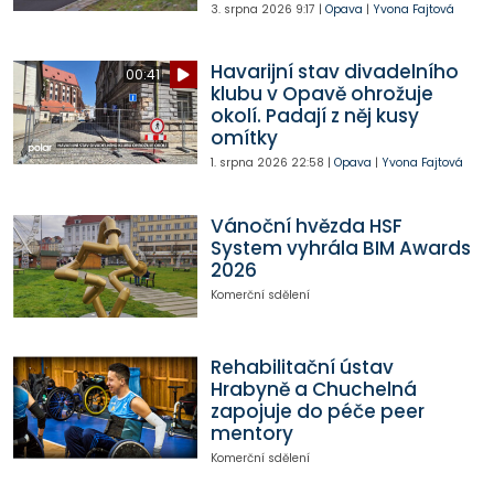
3. srpna 2026
9:17
|
Opava
|
Yvona Fajtová
Havarijní stav divadelního
00:41
klubu v Opavě ohrožuje
okolí. Padají z něj kusy
omítky
1. srpna 2026
22:58
|
Opava
|
Yvona Fajtová
Vánoční hvězda HSF
System vyhrála BIM Awards
2026
Komerční sdělení
Rehabilitační ústav
Hrabyně a Chuchelná
zapojuje do péče peer
mentory
Komerční sdělení