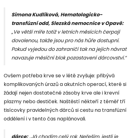
Simona Kudlíková, Hematologicko-
transfúzní odd, Slezská nemocnice v Opavě:
„Ve větší míře totiž v letních měsících čerpají
dovolenou, takže jsou pro nás hůře dostupní.
Pokud vyjedou do zahraničí tak na jejich návrat
navazuje měsíční blok pozastavení dárcovství.“
Ovšem potřeba krve se v létě zvyšuje: přibývá
komplikovaných úrazů a akutních operací, které si
žádají nejen dostatečné zásoby krve ale i krevní
plazmy nebo destiček. Naštěstí někteří z téměř tří
tisícovky pravidelných dárců si cestu na transfúzní
oddělení i v tento čas naplánovali.
dárce:
„Já chodím celý rok. Neřeším, jestli je