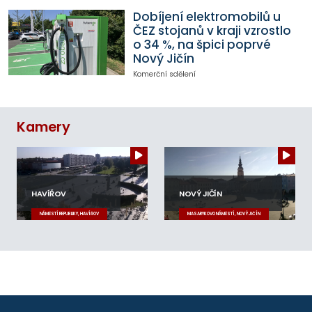
Dobíjení elektromobilů u
ČEZ stojanů v kraji vzrostlo
o 34 %, na špici poprvé
Nový Jičín
Komerční sdělení
Kamery
HAVÍŘOV
NOVÝ JIČÍN
NÁMĚSTÍ REPUBLIKY, HAVÍŘOV
MASARYKOVO NÁMĚSTÍ, NOVÝ JIČÍN