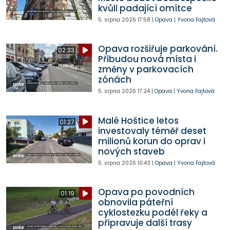
kvůli padající omítce
5. srpna 2026
17:58
|
Opava
|
Yvona Fajtová
Opava rozšiřuje parkování.
02:33
Přibudou nová místa i
změny v parkovacích
zónách
5. srpna 2026
17:24
|
Opava
|
Yvona Fajtová
Malé Hoštice letos
01:27
investovaly téměř deset
milionů korun do oprav i
nových staveb
5. srpna 2026
10:43
|
Opava
|
Yvona Fajtová
Opava po povodních
01:19
obnovila páteřní
cyklostezku podél řeky a
připravuje další trasy