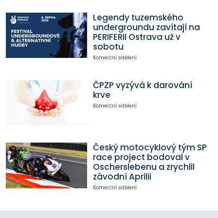
Legendy tuzemského
undergroundu zavítají na
PERIFERII Ostrava už v
sobotu
Komerční sdělení
ČPZP vyzývá k darování
krve
Komerční sdělení
Český motocyklový tým SP
race project bodoval v
Oscherslebenu a zrychlil
závodní Aprilii
Komerční sdělení