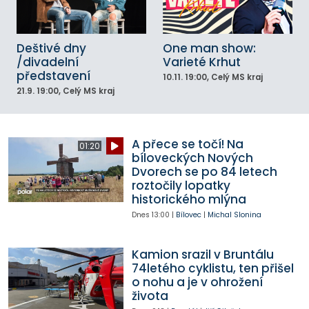
Deštivé dny
One man show:
/divadelní
Varieté Krhut
představení
10.11.
19:00
, Celý MS kraj
21.9.
19:00
, Celý MS kraj
A přece se točí! Na
01:20
bíloveckých Nových
Dvorech se po 84 letech
roztočily lopatky
historického mlýna
Dnes
13:00
|
Bílovec
|
Michal Slonina
Kamion srazil v Bruntálu
74letého cyklistu, ten přišel
o nohu a je v ohrožení
života