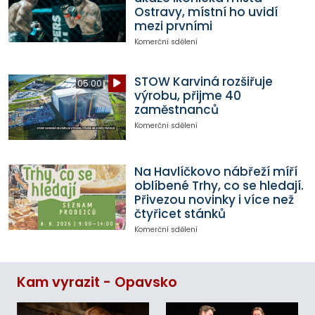
Ostravy, místní ho uvidí
mezi prvními
Komerční sdělení
STOW Karviná rozšiřuje
05:00
výrobu, přijme 40
zaměstnanců
Komerční sdělení
Na Havlíčkovo nábřeží míří
oblíbené Trhy, co se hledají.
Přivezou novinky i více než
čtyřicet stánků
Komerční sdělení
Kam vyrazit - Opavsko