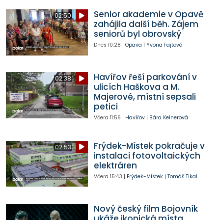
Senior akademie v Opavě
02:50
zahájila další běh. Zájem
seniorů byl obrovský
Dnes
10:28
|
Opava
|
Yvona Fajtová
Havířov řeší parkování v
02:38
ulicích Haškova a M.
Majerové, místní sepsali
petici
Včera
11:56
|
Havířov
|
Bára Kelnerová
Frýdek-Místek pokračuje v
02:53
instalaci fotovoltaických
elektráren
Včera
15:43
|
Frýdek-Místek
|
Tomáš Tikal
Nový český film Bojovník
ukáže ikonická místa