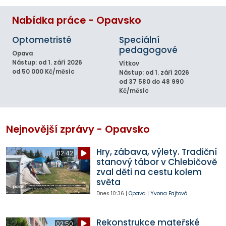
Nabídka práce - Opavsko
Optometristé
Speciální
pedagogové
Opava
Nástup: od 1. září 2026
Vítkov
od 50 000 Kč/měsíc
Nástup: od 1. září 2026
od 37 580 do 48 990
Kč/měsíc
Nejnovější zprávy - Opavsko
Hry, zábava, výlety. Tradiční
02:42
stanový tábor v Chlebičově
zval děti na cestu kolem
světa
Dnes
10:36
|
Opava
|
Yvona Fajtová
Rekonstrukce mateřské
02:50