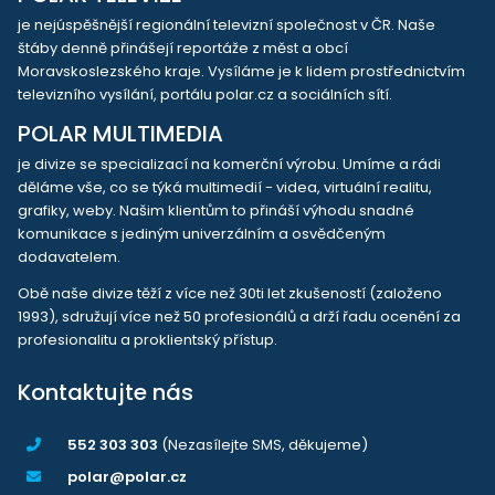
je nejúspěšnější regionální televizní společnost v ČR. Naše
štáby denně přinášejí reportáže z měst a obcí
Moravskoslezského kraje. Vysíláme je k lidem prostřednictvím
televizního vysílání, portálu polar.cz a sociálních sítí.
POLAR MULTIMEDIA
je divize se specializací na komerční výrobu. Umíme a rádi
děláme vše, co se týká multimedií - videa, virtuální realitu,
grafiky, weby. Našim klientům to přináší výhodu snadné
komunikace s jediným univerzálním a osvědčeným
dodavatelem.
Obě naše divize těží z více než 30ti let zkušeností (založeno
1993), sdružují více než 50 profesionálů a drží řadu ocenění za
profesionalitu a proklientský přístup.
Kontaktujte nás
552 303 303
(Nezasílejte SMS, děkujeme)
polar@polar.cz