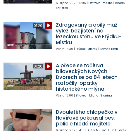
6. srpna 2026
10:06
|
Ostrava-město
|
Tomáš
Kořistka
Zdrogovaný a opilý muž
01:20
vylezl bez jištění na
lezeckou stěnu ve Frýdku-
Místku
Včera
15:39
|
Frýdek-Místek
|
Tomáš Tikal
A přece se točí! Na
01:20
bíloveckých Nových
Dvorech se po 84 letech
roztočily lopatky
historického mlýna
Včera
13:00
|
Bílovec
|
Michal Slonina
Dvouletého chlapečka v
Havířově pokousal pes,
policie hledá majitele
6. srpna 2026
14:33
|
Celý MS kraj
|
Jiří Cileček