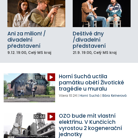
Ani za milion! /
Deštivé dny
divadelní
/divadelní
představení
představení
9.12.
19:00
, Celý MS kraj
21.9.
19:00
, Celý MS kraj
Horní Suchá uctila
01:37
památku obětí Životické
tragédie u muralu
Včera
10:24
|
Horní Suchá
|
Bára Kelnerová
OZO bude mít vlastní
02:44
elektřinu. V Kunčicích
vyrostou 2 kogenerační
jednotky