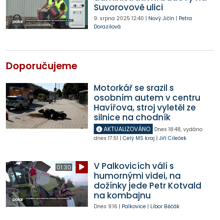
Suvorovově ulici
9. srpna 2025
12:40
|
Nový Jičín
|
Petra
Dorazilová
Doporučujeme
Motorkář se srazil s
osobním autem v centru
Havířova, stroj vyletěl ze
silnice na chodník
AKTUALIZOVÁNO
Dnes
18:48
,
vydáno
dnes
17:51
|
Celý MS kraj
|
Jiří Cileček
V Palkovicích válí s
01:30
humornými videi, na
dožínky jede Petr Kotvald
na kombajnu
Dnes
9:16
|
Palkovice
|
Libor Běčák