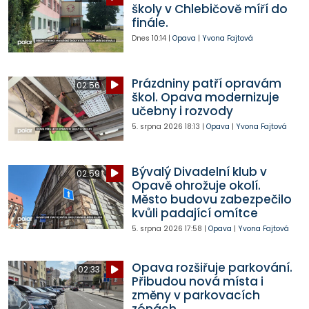
školy v Chlebičově míří do
finále.
Dnes
10:14
|
Opava
|
Yvona Fajtová
Prázdniny patří opravám
02:56
škol. Opava modernizuje
učebny i rozvody
5. srpna 2026
18:13
|
Opava
|
Yvona Fajtová
Bývalý Divadelní klub v
02:59
Opavě ohrožuje okolí.
Město budovu zabezpečilo
kvůli padající omítce
5. srpna 2026
17:58
|
Opava
|
Yvona Fajtová
Opava rozšiřuje parkování.
02:33
Přibudou nová místa i
změny v parkovacích