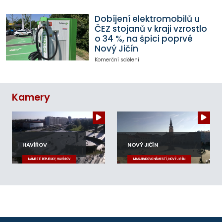
Dobíjení elektromobilů u
ČEZ stojanů v kraji vzrostlo
o 34 %, na špici poprvé
Nový Jičín
Komerční sdělení
Kamery
HAVÍŘOV
NOVÝ JIČÍN
NÁMĚSTÍ REPUBLIKY, HAVÍŘOV
MASARYKOVO NÁMĚSTÍ, NOVÝ JIČÍN