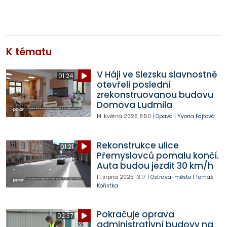
K tématu
V Háji ve Slezsku slavnostně
01:24
otevřeli poslední
zrekonstruovanou budovu
Domova Ludmila
14. května 2026
8:50
|
Opava
|
Yvona Fajtová
Rekonstrukce ulice
01:21
Přemyslovců pomalu končí.
Auta budou jezdit 30 km/h
11. srpna 2025
13:17
|
Ostrava-město
|
Tomáš
Kořistka
Pokračuje oprava
02:37
administrativní budovy na