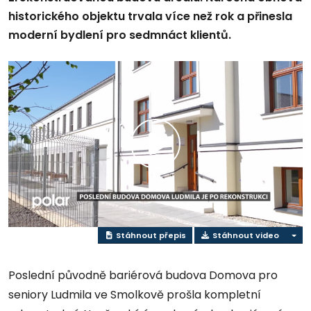
historického objektu trvala více než rok a přinesla
moderní bydlení pro sedmnáct klientů.
Přehrát
video
Stáhnout přepis
Stáhnout video
Poslední původně bariérová budova Domova pro
seniory Ludmila ve Smolkově prošla kompletní