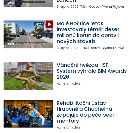
zónách
5. srpna 2026
17:24
|
Opava
|
Yvona Fajtová
Malé Hoštice letos
01:27
investovaly téměř deset
milionů korun do oprav i
nových staveb
5. srpna 2026
10:43
|
Opava
|
Yvona Fajtová
Vánoční hvězda HSF
System vyhrála BIM Awards
2026
Komerční sdělení
Rehabilitační ústav
Hrabyně a Chuchelná
zapojuje do péče peer
mentory
Komerční sdělení