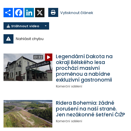
Sdílet
Facebook
LinkedIn
X
Vytisknout článek
Stáhnout video
Nahlásit chybu
Legendární Dakota na
01:32
okraji Bělského lesa
prochází masivní
proměnou a nabídne
exkluzivní gastronomii
Komerční sdělení
Ridera Bohemia: žádné
porušení na naší straně.
Jen nezákonné šetření ČIŽP
Komerční sdělení