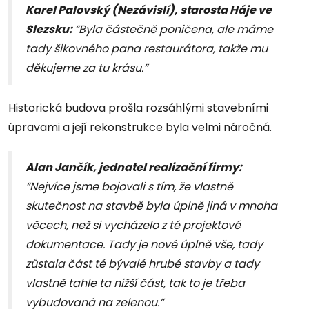
Karel Palovský (Nezávislí), starosta Háje ve
Slezsku:
“Byla částečně poničena, ale máme
tady šikovného pana restaurátora, takže mu
děkujeme za tu krásu.”
Historická budova prošla rozsáhlými stavebními
úpravami a její rekonstrukce byla velmi náročná.
Alan Jančík, jednatel realizační firmy:
“Nejvíce jsme bojovali s tím, že vlastně
skutečnost na stavbě byla úplně jiná v mnoha
věcech, než si vycházelo z té projektové
dokumentace. Tady je nové úplně vše, tady
zůstala část té bývalé hrubé stavby a tady
vlastně tahle ta nižší část, tak to je třeba
vybudovaná na zelenou.”