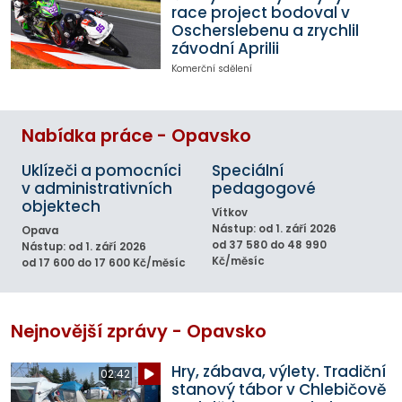
race project bodoval v
Oscherslebenu a zrychlil
závodní Aprilii
Komerční sdělení
Nabídka práce - Opavsko
Uklízeči a pomocníci
Speciální
v administrativních
pedagogové
objektech
Vítkov
Nástup: od 1. září 2026
Opava
od 37 580 do 48 990
Nástup: od 1. září 2026
Kč/měsíc
od 17 600 do 17 600 Kč/měsíc
Nejnovější zprávy - Opavsko
Hry, zábava, výlety. Tradiční
02:42
stanový tábor v Chlebičově