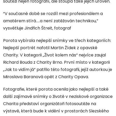
soutěži nejen fotografií, ale stoupá také jejich úroveň.
“V současné době se rozdíl mezi profesionálem a
amatérem stírá…..a není zatěžován technikou,”
vysvětluje Jindřich Štreit, fotograf
Porota vybírala nejlepší snímky ve třech kategoriích:
Nejlepší portrét nafotil Martin Žídek z opavské
Charity. V kategorii „Život kolem nás“ nejvíce zaujal
Richard Bouda z Charity Brno. První místo v kategorii
„Jak to vidím já“ patřilo této fotografii, jejíž autorkou je
Miroslava Baranová opět z Charity Opava.
Fotografie, které porota ocenila jako nejlepší a také
další zajímavé snímky o životě v neziskové organizace
Charita představí organizátoři fotosoutěže na
výstavě, která bude k vidění v prostorách Slezského