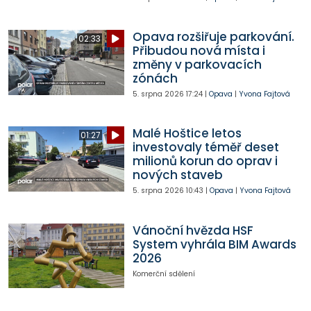
Opava rozšiřuje parkování.
02:33
Přibudou nová místa i
změny v parkovacích
zónách
5. srpna 2026
17:24
|
Opava
|
Yvona Fajtová
Malé Hoštice letos
01:27
investovaly téměř deset
milionů korun do oprav i
nových staveb
5. srpna 2026
10:43
|
Opava
|
Yvona Fajtová
Vánoční hvězda HSF
System vyhrála BIM Awards
2026
Komerční sdělení