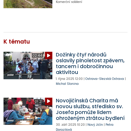
Komerční sdělení
K tématu
Dožínky čtyř národů
02:44
oslavily plnoletost zpěvem,
tancem i dobročinnou
aktivitou
1. října 2025
12:00
|
Ostrava-Slezská Ostrava
|
Michal Slonina
Novojičínská Charita má
01:21
novou službu, středisko sv.
Josefa pomůže lidem
ohroženým ztrátou bydlení
30. září 2025
10:20
|
Nový Jičín
|
Petra
Dorazilová