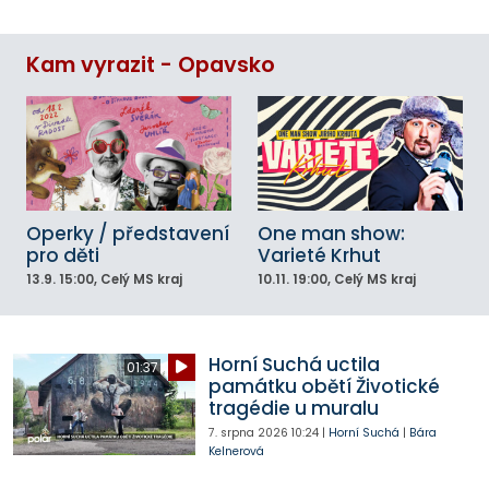
Kam vyrazit - Opavsko
Operky / představení
One man show:
pro děti
Varieté Krhut
13.9.
15:00
, Celý MS kraj
10.11.
19:00
, Celý MS kraj
Horní Suchá uctila
01:37
památku obětí Životické
tragédie u muralu
7. srpna 2026
10:24
|
Horní Suchá
|
Bára
Kelnerová