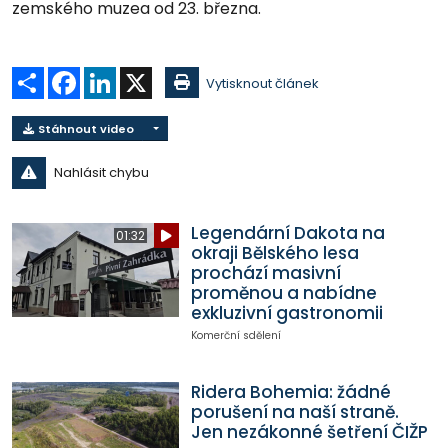
zemského muzea od 23. března.
Sdílet
Facebook
LinkedIn
X
Vytisknout článek
Stáhnout video
Nahlásit chybu
Legendární Dakota na
01:32
okraji Bělského lesa
prochází masivní
proměnou a nabídne
exkluzivní gastronomii
Komerční sdělení
Ridera Bohemia: žádné
porušení na naší straně.
Jen nezákonné šetření ČIŽP