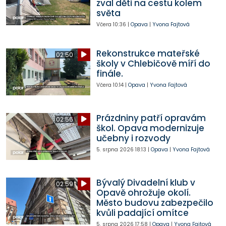
zval děti na cestu kolem
světa
Včera
10:36
|
Opava
|
Yvona Fajtová
Rekonstrukce mateřské
02:50
školy v Chlebičově míří do
finále.
Včera
10:14
|
Opava
|
Yvona Fajtová
Prázdniny patří opravám
02:56
škol. Opava modernizuje
učebny i rozvody
5. srpna 2026
18:13
|
Opava
|
Yvona Fajtová
Bývalý Divadelní klub v
02:59
Opavě ohrožuje okolí.
Město budovu zabezpečilo
kvůli padající omítce
5. srpna 2026
17:58
|
Opava
|
Yvona Fajtová