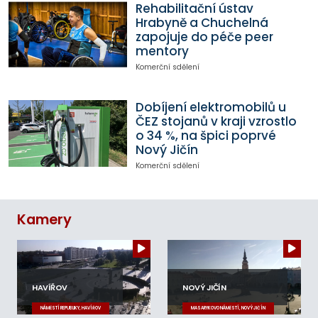
Rehabilitační ústav
Hrabyně a Chuchelná
zapojuje do péče peer
mentory
Komerční sdělení
Dobíjení elektromobilů u
ČEZ stojanů v kraji vzrostlo
o 34 %, na špici poprvé
Nový Jičín
Komerční sdělení
Kamery
HAVÍŘOV
NOVÝ JIČÍN
NÁMĚSTÍ REPUBLIKY, HAVÍŘOV
MASARYKOVO NÁMĚSTÍ, NOVÝ JIČÍN