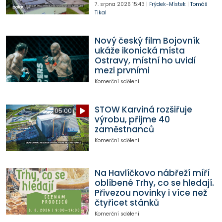
7. srpna 2026
15:43
|
Frýdek-Místek
|
Tomáš
Tikal
Nový český film Bojovník
ukáže ikonická místa
Ostravy, místní ho uvidí
mezi prvními
Komerční sdělení
STOW Karviná rozšiřuje
05:00
výrobu, přijme 40
zaměstnanců
Komerční sdělení
Na Havlíčkovo nábřeží míří
oblíbené Trhy, co se hledají.
Přivezou novinky i více než
čtyřicet stánků
Komerční sdělení