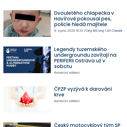
Dvouletého chlapečka v
Havířově pokousal pes,
policie hledá majitele
6. srpna 2026
14:33
|
Celý MS kraj
|
Jiří Cileček
Legendy tuzemského
undergroundu zavítají na
PERIFERII Ostrava už v
sobotu
Komerční sdělení
ČPZP vyzývá k darování
krve
Komerční sdělení
Český motocyklový tým SP