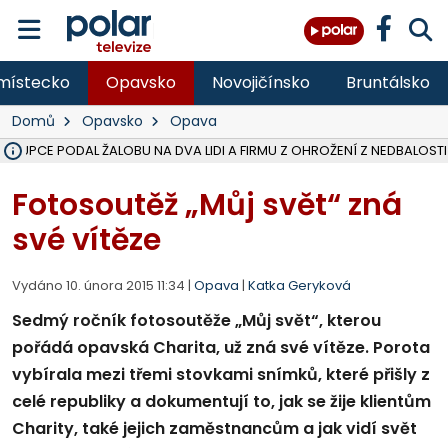
místecko
Opavsko
Novojičínsko
Bruntálsko
Domů
Opavsko
Opava
ÁSTUPCE PODAL ŽALOBU NA DVA LIDI A FIRMU Z OHROŽENÍ Z NEDBALOSTI
NA SLEZSKÉ HARTĚ PŘIBYLO SINIC, VODA MÁ HORŠÍ KVALITU, HYGIENI
NA BÍLOVECKÝCH NOVÝCH DVORECH SE PO 84 LETECH ROZTOČILY L
KARVINSKÉ MOŘE ZÍSKÁ NOVÉ GASTRO ZÁZEMÍ S VYHLÍDKOVOU TER
REKONSTRUKCE MATEŘSKÉ ŠKOLY V CHLEBIČOVĚ MÍŘÍ DO FINÁLE, VÍ
CYKLISTU (74) SRAZIL V BRUNTÁLU KAMION, JE V OHROŽENÍ ŽIVOTA,
POLICIE HLEDÁ PŘÍPADNÉ SVĚDKY, KTEŘÍ POMŮŽOU OBJASNIT PRŮ
MS KRAJ DOKONČIL OPRAVU SILNICE MEZI VRBNEM A HEŘMANOVICEM
SMVAK NABÍZÍ V DOBĚ SUCHA VODU OBCÍM A FIRMÁM, CISTERNY JE
F-M POKRAČUJE V INSTALACI FOTOVOLTAICKÝCH ELEKTRÁREN, REP
SENIOR AKADEMIE V OPAVĚ ZAHÁJILA DALŠÍ BĚH, REPORTÁŽ NA POL
PLANETÁRIUM V OSTRAVĚ CHYSTÁ POZOROVÁNÍ ČÁSTEČNÉHO ZATMĚ
OPRAVA ULIC V HAVÍŘOVĚ UKONČÍ NELEGÁLNÍ PARKOVÁNÍ VE VNI
V HAVÍŘOVĚ SE TĚŽCE ZRANIL MOTORKÁŘ PO SRÁŽCE S AUTEM, INF
TRAGICKÁ SRÁŽKA VLAKU S KAMIONEM V DOLNÍ LUTYNI Z LEDNA 
Fotosoutěž „Můj svět“ zná
své vítěze
Vydáno 10. února 2015 11:34 |
Opava
|
Katka Geryková
Sedmý ročník fotosoutěže „Můj svět“, kterou
pořádá opavská Charita, už zná své vítěze. Porota
vybírala mezi třemi stovkami snímků, které přišly z
celé republiky a dokumentují to, jak se žije klientům
Charity, také jejich zaměstnancům a jak vidí svět