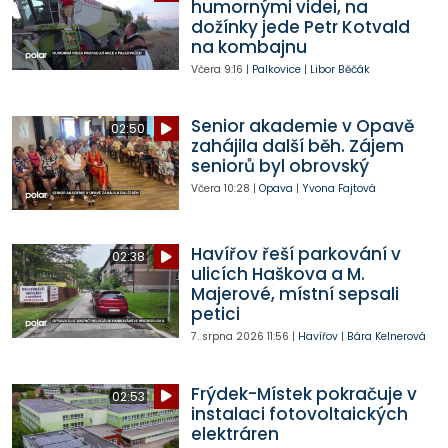
humornými videi, na
dožínky jede Petr Kotvald
na kombajnu
Včera
9:16
|
Palkovice
|
Libor Běčák
Senior akademie v Opavě
02:50
zahájila další běh. Zájem
seniorů byl obrovský
Včera
10:28
|
Opava
|
Yvona Fajtová
Havířov řeší parkování v
02:38
ulicích Haškova a M.
Majerové, místní sepsali
petici
7. srpna 2026
11:56
|
Havířov
|
Bára Kelnerová
Frýdek-Místek pokračuje v
02:53
instalaci fotovoltaických
elektráren