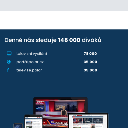
Denně nás sleduje
148 000
diváků
televizní vysílání
78 000
portál polar.cz
35 000
televize.polar
35 000