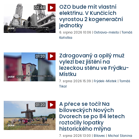
OZO bude mít vlastní
02:44
elektřinu. V Kunčicích
vyrostou 2 kogenerační
jednotky
6. srpna 2026
10:06
|
Ostrava-město
|
Tomáš
Kořistka
Zdrogovaný a opilý muž
01:20
vylezl bez jištění na
lezeckou stěnu ve Frýdku-
Místku
7. srpna 2026
15:39
|
Frýdek-Místek
|
Tomáš
Tikal
A přece se točí! Na
01:20
bíloveckých Nových
Dvorech se po 84 letech
roztočily lopatky
historického mlýna
7. srpna 2026
13:00
|
Bílovec
|
Michal Slonina