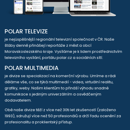
POLAR TELEVIZE
je nejúspěšnější regionální televizní společnost v ČR. Naše
štáby denně přinášejí reportáže z měst a obcí
Moravskoslezského kraje. Vysíláme je k lidem prostřednictvím
televizního vysílání, portálu polar.cz a sociálních sítí.
POLAR MULTIMEDIA
je divize se specializací na komerční výrobu. Umíme a rádi
děláme vše, co se týká multimedií - videa, virtuální realitu,
grafiky, weby. Našim klientům to přináší výhodu snadné
komunikace s jediným univerzálním a osvědčeným
dodavatelem.
Obě naše divize těží z více než 30ti let zkušeností (založeno
1993), sdružují více než 50 profesionálů a drží řadu ocenění za
profesionalitu a proklientský přístup.