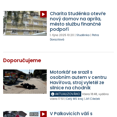
Charita Studénka otevře
01:21
nový domov na apríla,
město službu finančně
podpoří
1. října 2025
10:20
|
Studénka
|
Petra
Dorazilová
Doporučujeme
Motorkář se srazil s
osobním autem v centru
Havířova, stroj vyletěl ze
silnice na chodník
AKTUALIZOVÁNO
Včera
18:48
,
vydáno
včera
17:51
|
Celý MS kraj
|
Jiří Cileček
V Palkovicích válí s
01:30