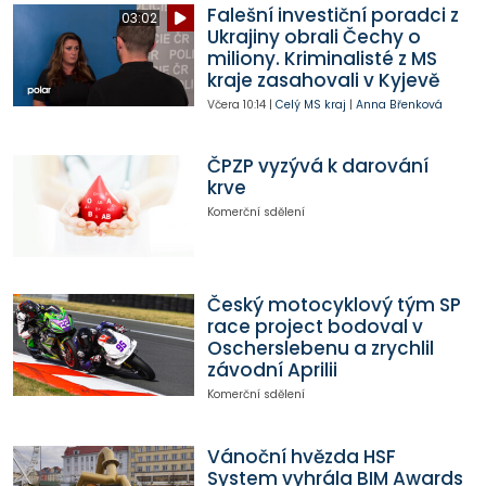
Falešní investiční poradci z
03:02
Ukrajiny obrali Čechy o
miliony. Kriminalisté z MS
kraje zasahovali v Kyjevě
Včera
10:14
|
Celý MS kraj
|
Anna Břenková
ČPZP vyzývá k darování
krve
Komerční sdělení
Český motocyklový tým SP
race project bodoval v
Oscherslebenu a zrychlil
závodní Aprilii
Komerční sdělení
Vánoční hvězda HSF
System vyhrála BIM Awards