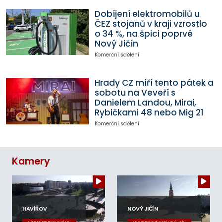
Dobíjení elektromobilů u
ČEZ stojanů v kraji vzrostlo
o 34 %, na špici poprvé
Nový Jičín
Komerční sdělení
Hrady CZ míří tento pátek a
sobotu na Veveří s
Danielem Landou, Mirai,
Rybičkami 48 nebo Mig 21
Komerční sdělení
Kamery
HAVÍŘOV
NOVÝ JIČÍN