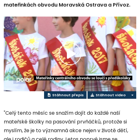
mateřinkách obvodu Moravská Ostrava a Přívoz.
Přehrát
video
Stáhnout přepis
Stáhnout video
"Celý tento měsíc se snažím dojít do každé naší
mateřské školky na pasování prvňáčků, protože si
myslím, že je to významná akce nejen v životě dětí,
ale i rodičů a celé rodiny. Letos poprvé jsme se