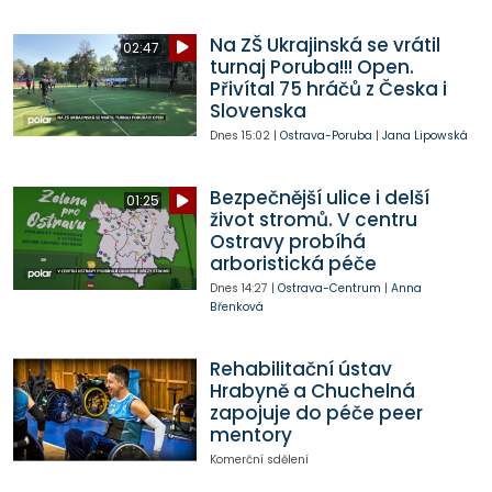
Na ZŠ Ukrajinská se vrátil
02:47
turnaj Poruba!!! Open.
Přivítal 75 hráčů z Česka i
Slovenska
Dnes
15:02
|
Ostrava-Poruba
|
Jana Lipowská
Bezpečnější ulice i delší
01:25
život stromů. V centru
Ostravy probíhá
arboristická péče
Dnes
14:27
|
Ostrava-Centrum
|
Anna
Břenková
Rehabilitační ústav
Hrabyně a Chuchelná
zapojuje do péče peer
mentory
Komerční sdělení