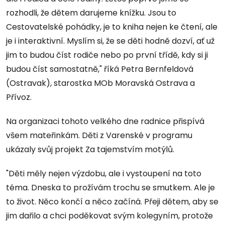
rozhodli, že dětem darujeme knížku. Jsou to
Cestovatelské pohádky, je to kniha nejen ke čtení, ale
je i interaktivní. Myslím si, že se děti hodně dozví, ať už
jim to budou číst rodiče nebo po první třídě, kdy si ji
budou číst samostatně," říká Petra Bernfeldová
(Ostravak), starostka MOb Moravská Ostrava a
Přívoz.
Na organizaci tohoto velkého dne radnice přispívá
všem mateřinkám. Děti z Varenské v programu
ukázaly svůj projekt Za tajemstvím motýlů.
"Děti měly nejen výzdobu, ale i vystoupení na toto
téma. Dneska to prožívám trochu se smutkem. Ale je
to život. Něco končí a něco začíná. Přeji dětem, aby se
jim dařilo a chci poděkovat svým kolegyním, protože