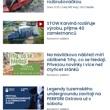
rozbrušovačkou
Dnes
9:35
|
Celý MS kraj
|
Jiří Cileček
STOW Karviná rozšiřuje
05:00
výrobu, přijme 40
zaměstnanců
Komerční sdělení
Na Havlíčkovo nábřeží míří
oblíbené Trhy, co se hledají.
Přivezou novinky i více než
čtyřicet stánků
Komerční sdělení
Legendy tuzemského
undergroundu zavítají na
PERIFERII Ostrava už v
sobotu
Komerční sdělení