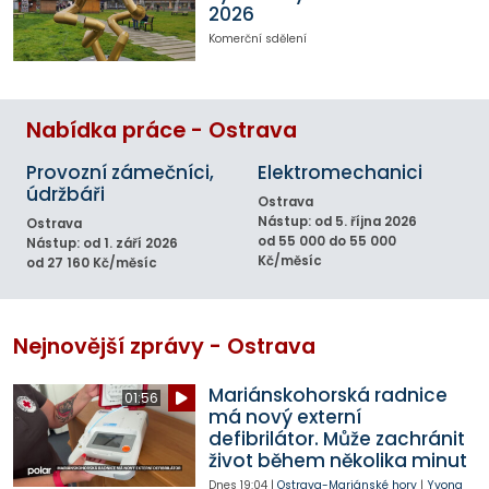
2026
Komerční sdělení
Nabídka práce - Ostrava
Provozní zámečníci,
Elektromechanici
údržbáři
Ostrava
Nástup: od 5. října 2026
Ostrava
od 55 000 do 55 000
Nástup: od 1. září 2026
Kč/měsíc
od 27 160 Kč/měsíc
Nejnovější zprávy - Ostrava
Mariánskohorská radnice
01:56
má nový externí
defibrilátor. Může zachránit
život během několika minut
Dnes
19:04
|
Ostrava-Mariánské hory
|
Yvona