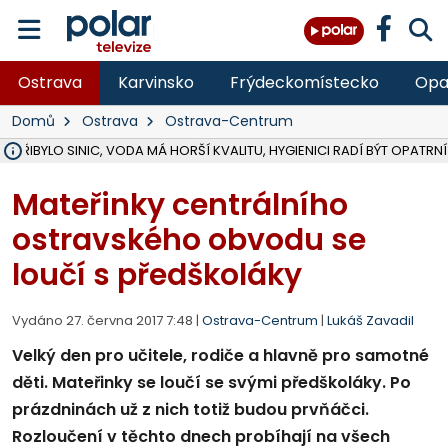
Ostrava
Karvinsko
Frýdeckomístecko
Opa
Domů
Ostrava
Ostrava-Centrum
Ě PŘIBYLO SINIC, VODA MÁ HORŠÍ KVALITU, HYGIENICI RADÍ BÝT OPATRNÍ
ÚOHS DAL ZÁTORU POKUTU 100 000 ZA CHYBY V ZAKÁZCE NA OBN
AREÁL LODIČEK V KARVINÉ SE PŘIPRAVUJE NA VELKOU REKONSTRUKC
KARVINÁ ZNÁ BUDOUCÍ PODOBU AREÁLU LODIČKY V PARKU BOŽEN
MORAVSKOSLEZŠTÍ POLICISTÉ ODHALILI MEZINÁRODNÍ GANG PODVO
LÁKALI LIDI NA ZISKY Z KRYPTOMĚN, INFO A VIDEO NA POLAR.CZ
RADNÍ OSTRAVY A POSLANKYNĚ A. HOFFMANNOVÁ ZA PIRÁTY PODA
NA POSTUP MINISTERSTVA ŽIVOTNÍHO PROSTŘEDÍ V KAUZE HALDY 
MUŽ V PŘÍBOŘE SE VÁŽNĚ ZRANIL PŘI PRÁCI S ROZBRUŠOVAČKOU, I
SLEZSKÁ OSTRAVA PŘIPRAVUJE PROJEKTOVOU DOKUMENTACI PRO 
PODEZŘELÝ BALÍČEK ZASTAVIL PROVOZ NA NÁDRAŽÍ VE F-M, ČEKÁ 
CHLAPEČKA (2) V HAVÍŘOVĚ POKOUSAL PES, POLICIE HLEDÁ MAJITEL
MS KRAJ VYBUDUJE ZA 40 MILIONŮ V JABLUNKOVĚ NOVÝ MOST PŘES O
FOTBALISTA LAURI LAINE SE VRACÍ Z BANÍKU OSTRAVA NA PŮL ROK
F-M DOKONČIL VOLNOČASOVÝ AREÁL RIVKA PARK ZA 62 MILIONŮ,
Mateřinky centrálního
ostravského obvodu se
loučí s předškoláky
Vydáno 27. června 2017 7:48 |
Ostrava-Centrum
|
Lukáš Zavadil
Velký den pro učitele, rodiče a hlavně pro samotné
děti. Mateřinky se loučí se svými předškoláky. Po
prázdninách už z nich totiž budou prvňáčci.
Rozloučení v těchto dnech probíhají na všech