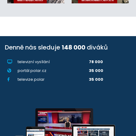
NÁMĚSTÍ REPUBLIKY, HAVÍŘOV
MASARYKOVO NÁMĚSTÍ, NOVÝ JIČÍN
Denně nás sleduje
148 000
diváků
televizní vysílání
78 000
portál polar.cz
35 000
televize.polar
35 000