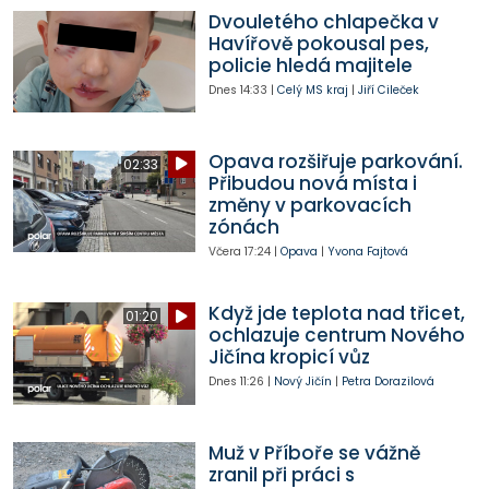
Dvouletého chlapečka v
Havířově pokousal pes,
policie hledá majitele
Dnes
14:33
|
Celý MS kraj
|
Jiří Cileček
Opava rozšiřuje parkování.
02:33
Přibudou nová místa i
změny v parkovacích
zónách
Včera
17:24
|
Opava
|
Yvona Fajtová
Když jde teplota nad třicet,
01:20
ochlazuje centrum Nového
Jičína kropicí vůz
Dnes
11:26
|
Nový Jičín
|
Petra Dorazilová
Muž v Příboře se vážně
zranil při práci s