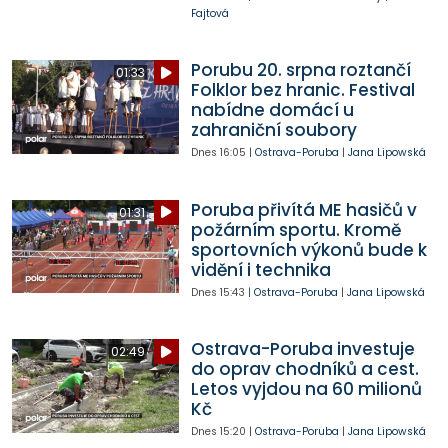
Fajtová
Porubu 20. srpna roztančí
01:33
Folklor bez hranic. Festival
nabídne domácí u
zahraniční soubory
Dnes
16:05
|
Ostrava-Poruba
|
Jana Lipowská
Poruba přivítá ME hasičů v
01:31
požárním sportu. Kromě
sportovních výkonů bude k
vidění i technika
Dnes
15:43
|
Ostrava-Poruba
|
Jana Lipowská
Ostrava-Poruba investuje
02:49
do oprav chodníků a cest.
Letos vyjdou na 60 milionů
Kč
Dnes
15:20
|
Ostrava-Poruba
|
Jana Lipowská