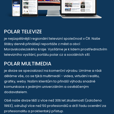
POLAR TELEVIZE
je nejúspěšnější regionální televizní společnost v ČR. Naše
štáby denně přinášejí reportáže z měst a obcí
Moravskoslezského kraje. Vysíláme je k lidem prostřednictvím
televizního vysílání, portálu polar.cz a sociálních sítí.
POLAR MULTIMEDIA
je divize se specializací na komerční výrobu. Umíme a rádi
děláme vše, co se týká multimedií - videa, virtuální realitu,
grafiky, weby. Našim klientům to přináší výhodu snadné
komunikace s jediným univerzálním a osvědčeným
dodavatelem.
Obě naše divize těží z více než 30ti let zkušeností (založeno
1993), sdružují více než 50 profesionálů a drží řadu ocenění za
profesionalitu a proklientský přístup.