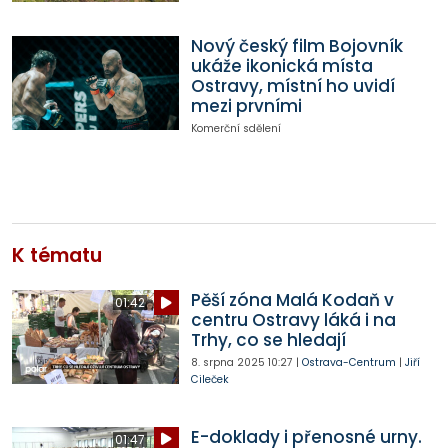
Nový český film Bojovník
ukáže ikonická místa
Ostravy, místní ho uvidí
mezi prvními
Komerční sdělení
K tématu
Pěší zóna Malá Kodaň v
01:42
centru Ostravy láká i na
Trhy, co se hledají
8. srpna 2025
10:27
|
Ostrava-Centrum
|
Jiří
Cileček
E-doklady i přenosné urny.
01:47