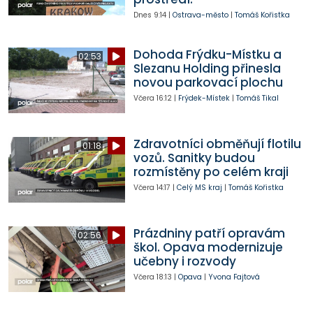
Dnes
9:14
|
Ostrava-město
|
Tomáš Kořistka
Dohoda Frýdku-Místku a
02:53
Slezanu Holding přinesla
novou parkovací plochu
Včera
16:12
|
Frýdek-Místek
|
Tomáš Tikal
Zdravotníci obměňují flotilu
01:18
vozů. Sanitky budou
rozmístěny po celém kraji
Včera
14:17
|
Celý MS kraj
|
Tomáš Kořistka
Prázdniny patří opravám
02:56
škol. Opava modernizuje
učebny i rozvody
Včera
18:13
|
Opava
|
Yvona Fajtová