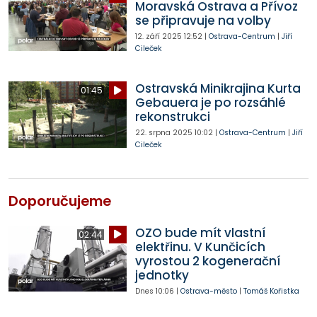
Moravská Ostrava a Přívoz
se připravuje na volby
12. září 2025
12:52
|
Ostrava-Centrum
|
Jiří
Cileček
Ostravská Minikrajina Kurta
01:45
Gebauera je po rozsáhlé
rekonstrukci
22. srpna 2025
10:02
|
Ostrava-Centrum
|
Jiří
Cileček
Doporučujeme
OZO bude mít vlastní
02:44
elektřinu. V Kunčicích
vyrostou 2 kogenerační
jednotky
Dnes
10:06
|
Ostrava-město
|
Tomáš Kořistka