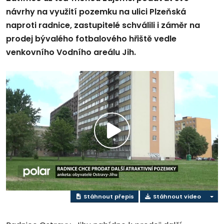
návrhy na využití pozemku na ulici Plzeňská
naproti radnice, zastupitelé schválili i záměr na
prodej bývalého fotbalového hřiště vedle
venkovního Vodního areálu Jih.
Přehrát
video
Stáhnout přepis
Stáhnout video