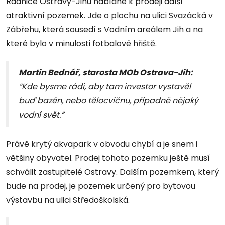
Radnice Ostravy-Jihu nabídne k prodeji další
atraktivní pozemek. Jde o plochu na ulici Svazácká v
Zábřehu, která sousedí s Vodním areálem Jih a na
které bylo v minulosti fotbalové hřiště.
Martin Bednář, starosta MOb Ostrava-Jih:
“Kde bysme rádi, aby tam investor vystavěl
buď bazén, nebo tělocvičnu, případně nějaký
vodní svět.”
Právě krytý akvapark v obvodu chybí a je snem i
většiny obyvatel. Prodej tohoto pozemku ještě musí
schválit zastupitelé Ostravy. Dalším pozemkem, který
bude na prodej, je pozemek určený pro bytovou
výstavbu na ulici Středoškolská.