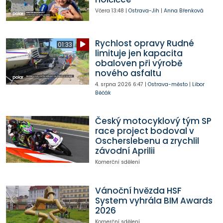
Včera
13:48
|
Ostrava-Jih
|
Anna Břenková
Rychlost opravy Rudné
01:33
limituje jen kapacita
obaloven při výrobě
nového asfaltu
4. srpna 2026
6:47
|
Ostrava-město
|
Libor
Běčák
Český motocyklový tým SP
race project bodoval v
Oscherslebenu a zrychlil
závodní Aprilii
Komerční sdělení
Vánoční hvězda HSF
System vyhrála BIM Awards
2026
Komerční sdělení