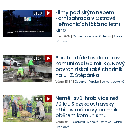
Filmy pod širým nebem.
01:20
Farní zahrada v Ostravě-
Heřmanicích láká na letní
kino
Dnes
9:45
|
Ostrava-Slezská Ostrava
|
Anna
Břenková
Poruba dá letos do oprav
01:24
komunikací 60 mil. Kč. Nový
povrch získal také chodník
na ul. Z. Štěpánka
Včera
15:34
|
Ostrava-Poruba
|
Jana Lipowská
Neměli svůj hrob více než
01:21
70 let. Slezskoostravský
hřbitov má nový pomník
obětem komunismu
Včera
9:51
|
Ostrava-Slezská Ostrava
|
Anna
Břenková