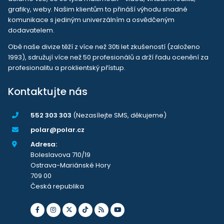
grafiky, weby. Našim klientům to přináší výhodu snadné
komunikace s jediným univerzálním a osvědčeným
dodavatelem.
Obě naše divize těží z více než 30ti let zkušeností (založeno
1993), sdružují více než 50 profesionálů a drží řadu ocenění za
profesionalitu a proklientský přístup.
Kontaktujte nás
552 303 303
(Nezasílejte SMS, děkujeme)
polar@polar.cz
Adresa:
Boleslavova 710/19
Ostrava-Mariánské Hory
709 00
Česká republika