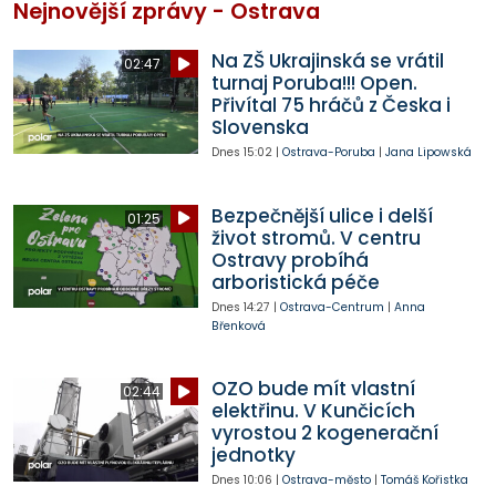
Nejnovější zprávy - Ostrava
Na ZŠ Ukrajinská se vrátil
02:47
turnaj Poruba!!! Open.
Přivítal 75 hráčů z Česka i
Slovenska
Dnes
15:02
|
Ostrava-Poruba
|
Jana Lipowská
Bezpečnější ulice i delší
01:25
život stromů. V centru
Ostravy probíhá
arboristická péče
Dnes
14:27
|
Ostrava-Centrum
|
Anna
Břenková
OZO bude mít vlastní
02:44
elektřinu. V Kunčicích
vyrostou 2 kogenerační
jednotky
Dnes
10:06
|
Ostrava-město
|
Tomáš Kořistka