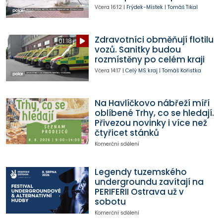
Včera
16:12
|
Frýdek-Místek
|
Tomáš Tikal
Zdravotníci obměňují flotilu
01:18
vozů. Sanitky budou
rozmístěny po celém kraji
Včera
14:17
|
Celý MS kraj
|
Tomáš Kořistka
Na Havlíčkovo nábřeží míří
oblíbené Trhy, co se hledají.
Přivezou novinky i více než
čtyřicet stánků
Komerční sdělení
Legendy tuzemského
undergroundu zavítají na
PERIFERII Ostrava už v
sobotu
Komerční sdělení