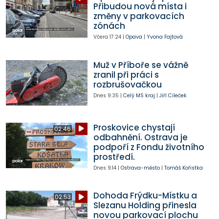
Přibudou nová místa i
změny v parkovacích
zónách
Včera
17:24
|
Opava
|
Yvona Fajtová
Muž v Příboře se vážně
zranil při práci s
rozbrušovačkou
Dnes
9:35
|
Celý MS kraj
|
Jiří Cileček
Proskovice chystají
02:46
odbahnění. Ostrava je
podpoří z Fondu životního
prostředí.
Dnes
9:14
|
Ostrava-město
|
Tomáš Kořistka
Dohoda Frýdku-Místku a
02:53
Slezanu Holding přinesla
novou parkovací plochu