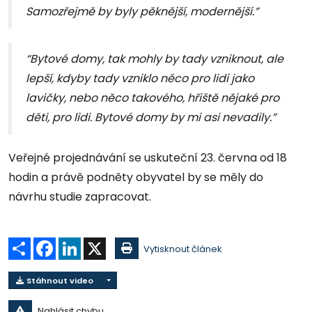
Samozřejmě by byly pěknější, modernější.”
“Bytové domy, tak mohly by tady vzniknout, ale
lepší, kdyby tady vzniklo něco pro lidi jako
lavičky, nebo něco takového, hřiště nějaké pro
děti, pro lidi. Bytové domy by mi asi nevadily.”
Veřejné projednávání se uskuteční 23. června od 18
hodin a právě podněty obyvatel by se měly do
návrhu studie zapracovat.
Sdílet
Facebook
LinkedIn
X
Vytisknout článek
Stáhnout video
Nahlásit chybu