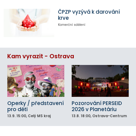
ČPZP vyzývá k darování
krve
Komerční sdělení
Kam vyrazit - Ostrava
Operky / představení
Pozorování PERSEID
pro děti
2026 v Planetáriu
13.9.
15:00
, Celý MS kraj
13.8.
18:00
, Ostrava-Centrum