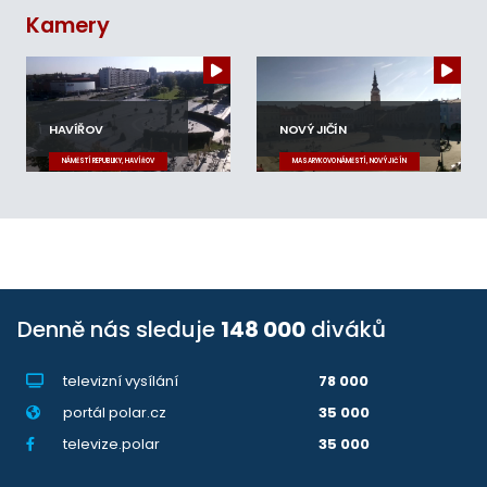
Kamery
HAVÍŘOV
NOVÝ JIČÍN
NÁMĚSTÍ REPUBLIKY, HAVÍŘOV
MASARYKOVO NÁMĚSTÍ, NOVÝ JIČÍN
Denně nás sleduje
148 000
diváků
televizní vysílání
78 000
portál polar.cz
35 000
televize.polar
35 000