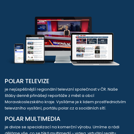
POLAR TELEVIZE
je nejúspěšnější regionální televizní společnost v ČR. Naše
štáby denně přinášejí reportáže z měst a obcí
Moravskoslezského kraje. Vysíláme je k lidem prostřednictvím
televizního vysílání, portálu polar.cz a sociálních sítí.
POLAR MULTIMEDIA
je divize se specializací na komerční výrobu. Umíme a rádi
děláme vše, co se týká multimedií - videa, virtuální realitu,