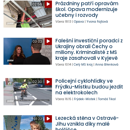
Prázdniny patří opravám
02:56
škol. Opava modernizuje
učebny i rozvody
Včera
18:13
|
Opava
|
Yvona Fajtová
Falešní investiční poradci z
03:02
Ukrajiny obrali Čechy o
miliony. Kriminalisté z MS
kraje zasahovali v Kyjevě
Včera
10:14
|
Celý MS kraj
|
Anna Břenková
Policejní cyklohlídky ve
02:30
Frýdku-Místku budou jezdit
na elektrokolech
Včera
16:15
|
Frýdek-Místek
|
Tomáš Tikal
Lezecká stěna v Ostravě-
01:22
Jihu vznikla díky malé
holčičce