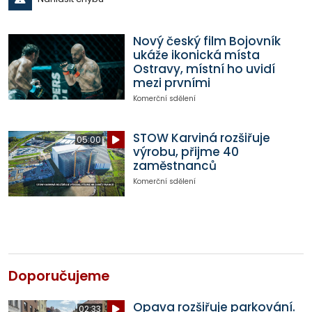
Nový český film Bojovník
ukáže ikonická místa
Ostravy, místní ho uvidí
mezi prvními
Komerční sdělení
STOW Karviná rozšiřuje
05:00
výrobu, přijme 40
zaměstnanců
Komerční sdělení
Doporučujeme
Opava rozšiřuje parkování.
02:33