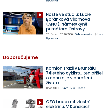
Lipowská
Hosté ve studiu: Lucie
06:37
Baránková Vilamová
(ANO), náměstkyně
primátora Ostravy
23. června 2026
15:16
|
Ostrava-město
|
Jana
Lipowská
Doporučujeme
Kamion srazil v Bruntálu
74letého cyklistu, ten přišel
o nohu a je v ohrožení
života
Dnes
9:18
|
Bruntál
|
Jiří Cileček
OZO bude mít vlastní
02:44
elektřinu. V Kunčicích