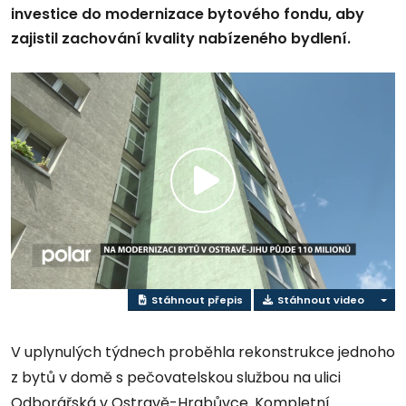
investice do modernizace bytového fondu, aby
zajistil zachování kvality nabízeného bydlení.
Přehrát
video
Stáhnout přepis
Stáhnout video
V uplynulých týdnech proběhla rekonstrukce jednoho
z bytů v domě s pečovatelskou službou na ulici
Odborářská v Ostravě-Hrabůvce. Kompletní