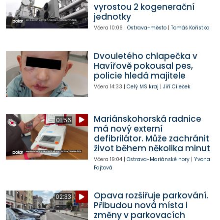
vyrostou 2 kogenerační
jednotky
Včera
10:06
|
Ostrava-město
|
Tomáš Kořistka
Dvouletého chlapečka v
Havířově pokousal pes,
policie hledá majitele
Včera
14:33
|
Celý MS kraj
|
Jiří Cileček
Mariánskohorská radnice
01:56
má nový externí
defibrilátor. Může zachránit
život během několika minut
Včera
19:04
|
Ostrava-Mariánské hory
|
Yvona
Fajtová
Opava rozšiřuje parkování.
02:33
Přibudou nová místa i
změny v parkovacích