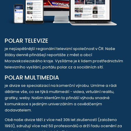
POLAR TELEVIZE
je nejúspěšnější regionální televizní společnost v ČR. Naše
štáby denně přinášejí reportáže z měst a obcí
Moravskoslezského kraje. Vysíláme je k lidem prostřednictvím
televizního vysílání, portálu polar.cz a sociálních sítí.
POLAR MULTIMEDIA
je divize se specializací na komerční výrobu. Umíme a rádi
děláme vše, co se týká multimedií - videa, virtuální realitu,
grafiky, weby. Našim klientům to přináší výhodu snadné
komunikace s jediným univerzálním a osvědčeným
dodavatelem.
Obě naše divize těží z více než 30ti let zkušeností (založeno
1993), sdružují více než 50 profesionálů a drží řadu ocenění za