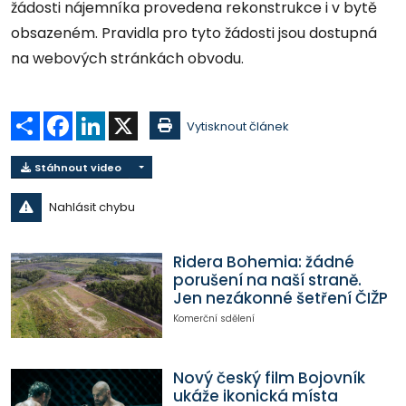
žádosti nájemníka provedena rekonstrukce i v bytě
obsazeném. Pravidla pro tyto žádosti jsou dostupná
na webových stránkách obvodu.
Sdílet
Facebook
LinkedIn
X
Vytisknout článek
Stáhnout video
Nahlásit chybu
Ridera Bohemia: žádné
porušení na naší straně.
Jen nezákonné šetření ČIŽP
Komerční sdělení
Nový český film Bojovník
ukáže ikonická místa