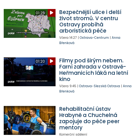
Bezpečnější ulice i delší
01:25
život stromů. V centru
Ostravy probíhá
arboristická péče
Včera
14:27
|
Ostrava-Centrum
|
Anna
Břenková
Filmy pod širým nebem.
01:20
Farní zahrada v Ostravě-
Heřmanicích láká na letní
kino
Včera
9:45
|
Ostrava-Slezská Ostrava
|
Anna
Břenková
Rehabilitační ústav
Hrabyně a Chuchelná
zapojuje do péče peer
mentory
Komerční sdělení