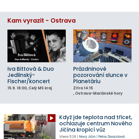
Kam vyrazit - Ostrava
Iva Bittová & Duo
Prázdninové
Jedlinský-
pozorování slunce v
Fischer/koncert
Planetáriu
15.9.
18:00
, Celý MS kraj
Zítra
14:15
, Ostrava-Mariánské hory
Když jde teplota nad třicet,
01:20
ochlazuje centrum Nového
Jičína kropicí vůz
Včera
11:26
|
Nový Jičín
|
Petra Dorazilová