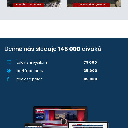
NÁMĚSTÍ REPUBLIKY, HAVÍŘOV
MASARYKOVO NÁMĚSTÍ, NOVÝ JIČÍN
Denně nás sleduje
148 000
diváků
televizní vysílání
78 000
portál polar.cz
35 000
televize.polar
35 000