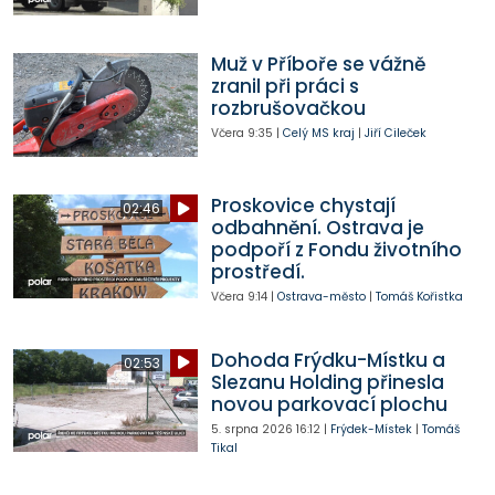
Muž v Příboře se vážně
zranil při práci s
rozbrušovačkou
Včera
9:35
|
Celý MS kraj
|
Jiří Cileček
Proskovice chystají
02:46
odbahnění. Ostrava je
podpoří z Fondu životního
prostředí.
Včera
9:14
|
Ostrava-město
|
Tomáš Kořistka
Dohoda Frýdku-Místku a
02:53
Slezanu Holding přinesla
novou parkovací plochu
5. srpna 2026
16:12
|
Frýdek-Místek
|
Tomáš
Tikal