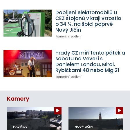
Dobíjení elektromobilů u
ČEZ stojanů v kraji vzrostlo
o 34 %, na špici poprvé
Nový Jičín
Komerční sdělení
Hrady CZ míří tento pátek a
sobotu na Veveří s
Danielem Landou, Mirai,
Rybičkami 48 nebo Mig 21
Komerční sdělení
Kamery
HAVÍŘOV
NOVÝ JIČÍN