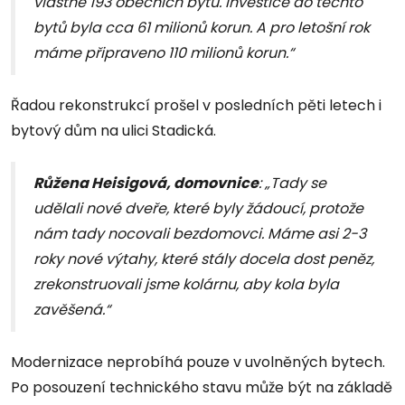
vlastně 193 obecních bytů. Investice do těchto
bytů byla cca 61 milionů korun. A pro letošní rok
máme připraveno 110 milionů korun.“
Řadou rekonstrukcí prošel v posledních pěti letech i
bytový dům na ulici Stadická.
Růžena Heisigová, domovnice
: „Tady se
udělali nové dveře, které byly žádoucí, protože
nám tady nocovali bezdomovci. Máme asi 2-3
roky nové výtahy, které stály docela dost peněz,
zrekonstruovali jsme kolárnu, aby kola byla
zavěšená.“
Modernizace neprobíhá pouze v uvolněných bytech.
Po posouzení technického stavu může být na základě