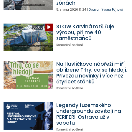
zónách
5. srpna 2026
17:24
|
Opava
|
Yvona Fajtová
STOW Karviná rozšiřuje
05:00
výrobu, přijme 40
zaměstnanců
Komerční sdělení
Na Havlíčkovo nábřeží míří
oblíbené Trhy, co se hledají.
Přivezou novinky i více než
čtyřicet stánků
Komerční sdělení
Legendy tuzemského
undergroundu zavítají na
PERIFERII Ostrava už v
sobotu
Komerční sdělení