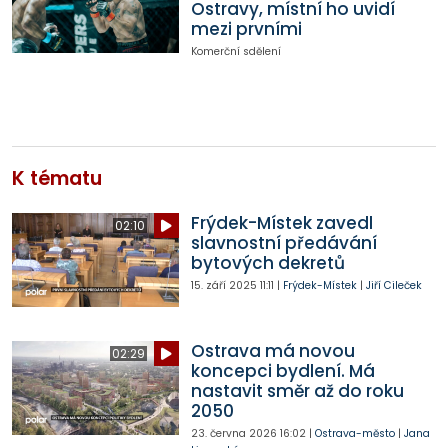
Ostravy, místní ho uvidí
mezi prvními
Komerční sdělení
K tématu
Frýdek-Místek zavedl
02:10
slavnostní předávání
bytových dekretů
15. září 2025
11:11
|
Frýdek-Místek
|
Jiří Cileček
Ostrava má novou
02:29
koncepci bydlení. Má
nastavit směr až do roku
2050
23. června 2026
16:02
|
Ostrava-město
|
Jana