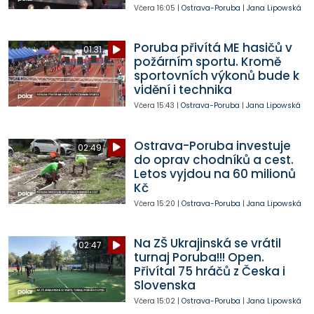
Včera
16:05
|
Ostrava-Poruba
|
Jana Lipowská
Poruba přivítá ME hasičů v
01:31
požárním sportu. Kromě
sportovních výkonů bude k
vidění i technika
Včera
15:43
|
Ostrava-Poruba
|
Jana Lipowská
Ostrava-Poruba investuje
02:49
do oprav chodníků a cest.
Letos vyjdou na 60 milionů
Kč
Včera
15:20
|
Ostrava-Poruba
|
Jana Lipowská
Na ZŠ Ukrajinská se vrátil
02:47
turnaj Poruba!!! Open.
Přivítal 75 hráčů z Česka i
Slovenska
Včera
15:02
|
Ostrava-Poruba
|
Jana Lipowská