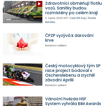
Zdravotníci obměňují flotilu
01:18
vozů. Sanitky budou
rozmístěny po celém kraji
5. srpna 2026
14:17
|
Celý MS kraj
|
Tomáš
Kořistka
ČPZP vyzývá k darování
krve
Komerční sdělení
Český motocyklový tým SP
race project bodoval v
Oscherslebenu a zrychlil
závodní Aprilii
Komerční sdělení
Vánoční hvězda HSF
System vyhrála BIM Awards