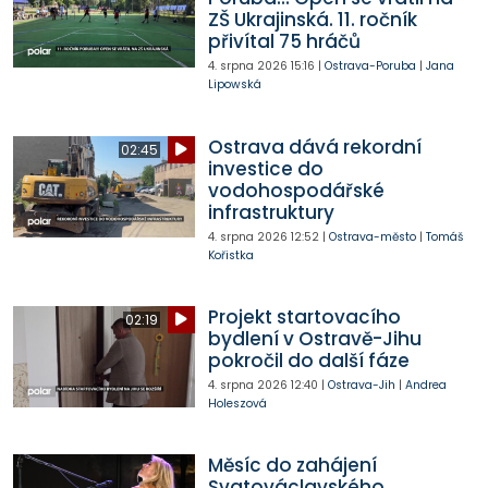
ZŠ Ukrajinská. 11. ročník
přivítal 75 hráčů
4. srpna 2026
15:16
|
Ostrava-Poruba
|
Jana
Lipowská
Ostrava dává rekordní
02:45
investice do
vodohospodářské
infrastruktury
4. srpna 2026
12:52
|
Ostrava-město
|
Tomáš
Kořistka
Projekt startovacího
02:19
bydlení v Ostravě-Jihu
pokročil do další fáze
4. srpna 2026
12:40
|
Ostrava-Jih
|
Andrea
Holeszová
Měsíc do zahájení
Svatováclavského