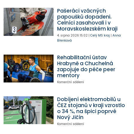
Pašeráci vzácných
papoušků dopadeni.
Celníci zasahovali i v
Moravskoslezském kraji
4. srpna 2026
15:02
|
Celý MS kraj
|
Anna
Břenková
Rehabilitační ústav
Hrabyně a Chuchelná
zapojuje do péče peer
mentory
Komerční sdělení
Dobíjení elektromobilů u
ČEZ stojanů v kraji vzrostlo
o 34 %, na špici poprvé
Nový Jičín
Komerční sdělení