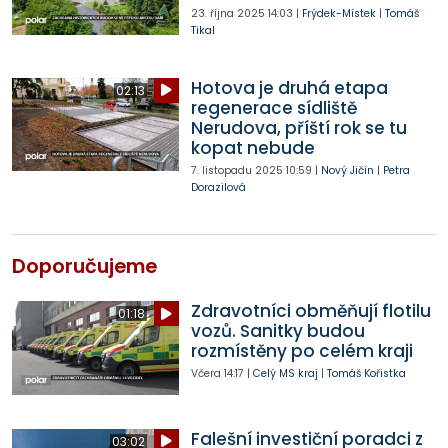
23. října 2025
14:03
|
Frýdek-Místek
|
Tomáš
Tikal
Hotova je druhá etapa
02:13
regenerace sídliště
Nerudova, příští rok se tu
kopat nebude
7. listopadu 2025
10:59
|
Nový Jičín
|
Petra
Dorazilová
Doporučujeme
Zdravotníci obměňují flotilu
01:18
vozů. Sanitky budou
rozmístěny po celém kraji
Včera
14:17
|
Celý MS kraj
|
Tomáš Kořistka
Falešní investiční poradci z
03:02