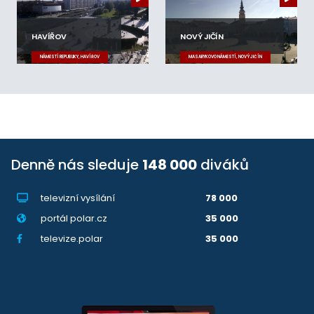
HAVÍŘOV
NOVÝ JIČÍN
NÁMĚSTÍ REPUBLIKY, HAVÍŘOV
MASARYKOVO NÁMĚSTÍ, NOVÝ JIČÍN
Denně nás sleduje
148 000
diváků
televizní vysílání
78 000
portál polar.cz
35 000
televize.polar
35 000