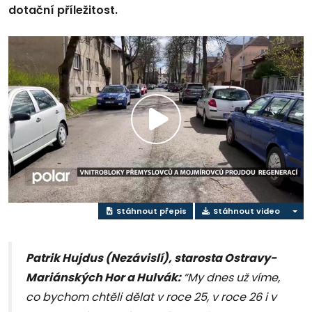
dotační příležitost.
Přehrát
video
Stáhnout přepis
Stáhnout video
Patrik Hujdus (Nezávislí), starosta Ostravy-
Mariánských Hor a Hulvák:
“My dnes už víme,
co bychom chtěli dělat v roce 25, v roce 26 i v