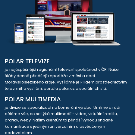
POLAR TELEVIZE
je nejúspěšnější regionální televizní společnost v ČR. Naše
štáby denně přinášejí reportáže z měst a obcí
Moravskoslezského kraje. Vysíláme je k lidem prostřednictvím
televizního vysílání, portálu polar.cz a sociálních sítí.
POLAR MULTIMEDIA
je divize se specializací na komerční výrobu. Umíme a rádi
děláme vše, co se týká multimedií - videa, virtuální realitu,
grafiky, weby. Našim klientům to přináší výhodu snadné
komunikace s jediným univerzálním a osvědčeným
dodavatelem.