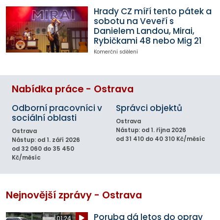
Hrady CZ míří tento pátek a
sobotu na Veveří s
Danielem Landou, Mirai,
Rybičkami 48 nebo Mig 21
Komerční sdělení
Nabídka práce - Ostrava
Odborní pracovníci v
Správci objektů
sociální oblasti
Ostrava
Nástup: od 1. října 2026
Ostrava
od 31 410 do 40 310 Kč/měsíc
Nástup: od 1. září 2026
od 32 060 do 35 450
Kč/měsíc
Nejnovější zprávy - Ostrava
Poruba dá letos do oprav
01:24