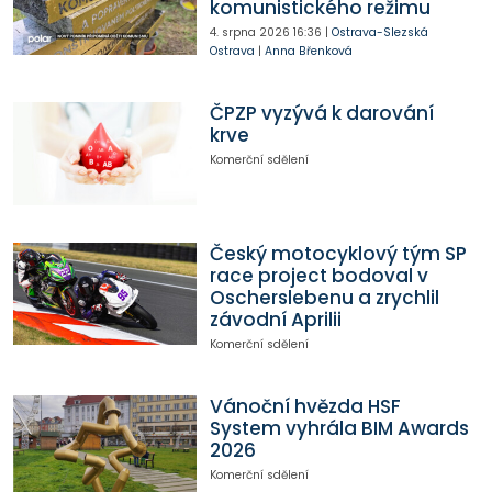
komunistického režimu
4. srpna 2026
16:36
|
Ostrava-Slezská
Ostrava
|
Anna Břenková
ČPZP vyzývá k darování
krve
Komerční sdělení
Český motocyklový tým SP
race project bodoval v
Oscherslebenu a zrychlil
závodní Aprilii
Komerční sdělení
Vánoční hvězda HSF
System vyhrála BIM Awards
2026
Komerční sdělení