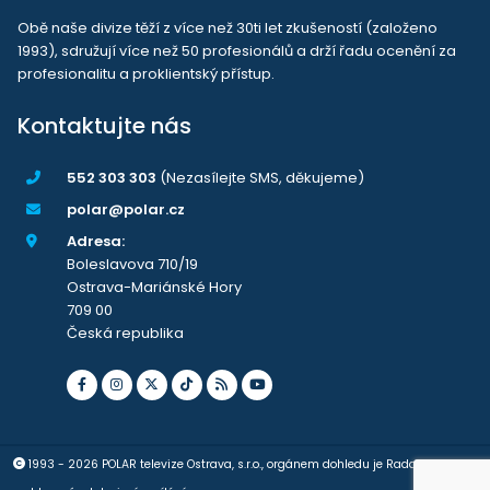
Obě naše divize těží z více než 30ti let zkušeností (založeno
1993), sdružují více než 50 profesionálů a drží řadu ocenění za
profesionalitu a proklientský přístup.
Kontaktujte nás
552 303 303
(Nezasílejte SMS, děkujeme)
polar@polar.cz
Adresa:
Boleslavova 710/19
Ostrava-Mariánské Hory
709 00
Česká republika
1993 - 2026 POLAR televize Ostrava, s.r.o., orgánem dohledu je Rada pro