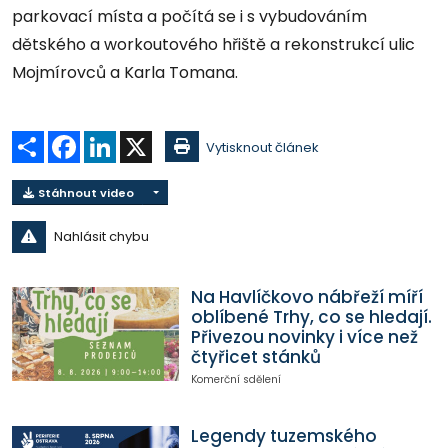
parkovací místa a počítá se i s vybudováním
dětského a workoutového hřiště a rekonstrukcí ulic
Mojmírovců a Karla Tomana.
Sdílet
Facebook
LinkedIn
X
Vytisknout článek
Stáhnout video
Nahlásit chybu
Na Havlíčkovo nábřeží míří
oblíbené Trhy, co se hledají.
Přivezou novinky i více než
čtyřicet stánků
Komerční sdělení
Legendy tuzemského