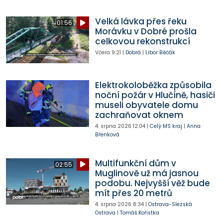
Velká lávka přes řeku
01:56
Morávku v Dobré prošla
celkovou rekonstrukcí
Včera
9:21
|
Dobrá
|
Libor Běčák
Elektrokoloběžka způsobila
noční požár v Hlučíně, hasiči
museli obyvatele domu
zachraňovat oknem
4. srpna 2026
12:04
|
Celý MS kraj
|
Anna
Břenková
Multifunkční dům v
02:55
Muglinově už má jasnou
podobu. Nejvyšší věž bude
mít přes 20 metrů
4. srpna 2026
8:34
|
Ostrava-Slezská
Ostrava
|
Tomáš Kořistka