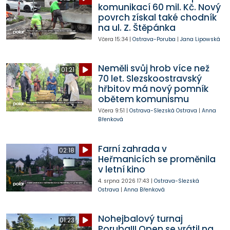
komunikací 60 mil. Kč. Nový
povrch získal také chodník
na ul. Z. Štěpánka
Včera
15:34
|
Ostrava-Poruba
|
Jana Lipowská
Neměli svůj hrob více než
01:21
70 let. Slezskoostravský
hřbitov má nový pomník
obětem komunismu
Včera
9:51
|
Ostrava-Slezská Ostrava
|
Anna
Břenková
Farní zahrada v
02:18
Heřmanicích se proměnila
v letní kino
4. srpna 2026
17:43
|
Ostrava-Slezská
Ostrava
|
Anna Břenková
Nohejbalový turnaj
01:23
Poruba!!! Open se vrátil na