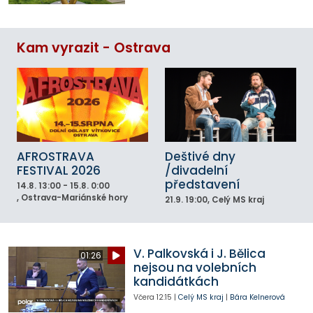
Kam vyrazit - Ostrava
AFROSTRAVA
Deštivé dny
FESTIVAL 2026
/divadelní
představení
14.8.
13:00 - 15.8. 0:00
, Ostrava-Mariánské hory
21.9.
19:00
, Celý MS kraj
V. Palkovská i J. Bělica
01:26
nejsou na volebních
kandidátkách
Včera
12:15
|
Celý MS kraj
|
Bára Kelnerová