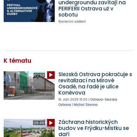
undergroundu zavítají na
PERIFERII Ostrava už v
sobotu
Komerční sdělení
K tématu
Slezská Ostrava pokračuje s
02:53
revitalizací na Mírové
Osadě, na řadě je ulice
Koněvova
16. září 2025
15:00
|
Ostrava-Slezská
Ostrava
|
Michal Slonina
Záchrana historických
06:46
budov ve Frýdku-Místku se
daří