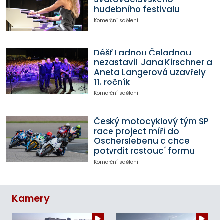
hudebního festivalu
Komerční sdělení
Déšť Ladnou Čeladnou
nezastavil. Jana Kirschner a
Aneta Langerová uzavřely
11. ročník
Komerční sdělení
Český motocyklový tým SP
race project míří do
Oscherslebenu a chce
potvrdit rostoucí formu
Komerční sdělení
Kamery