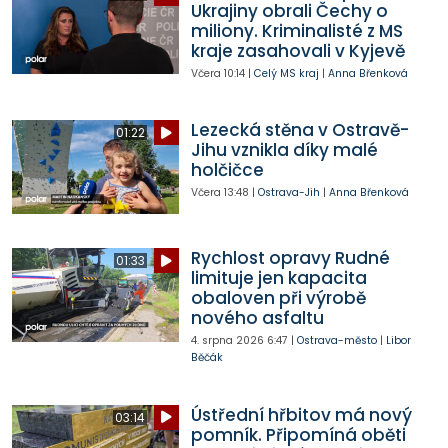
Ukrajiny obrali Čechy o
miliony. Kriminalisté z MS
kraje zasahovali v Kyjevě
Včera
10:14
|
Celý MS kraj
|
Anna Břenková
Lezecká stěna v Ostravě-
01:22
Jihu vznikla díky malé
holčičce
Včera
13:48
|
Ostrava-Jih
|
Anna Břenková
Rychlost opravy Rudné
01:33
limituje jen kapacita
obaloven při výrobě
nového asfaltu
4. srpna 2026
6:47
|
Ostrava-město
|
Libor
Běčák
Ústřední hřbitov má nový
03:14
pomník. Připomíná oběti