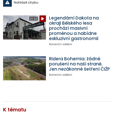
Nahlásit chybu
Legendární Dakota na
01:32
okraji Bělského lesa
prochází masivní
proměnou a nabídne
exkluzivní gastronomii
Komerční sdělení
Ridera Bohemia: žádné
porušení na naší straně.
Jen nezákonné šetření ČIŽP
Komerční sdělení
K tématu