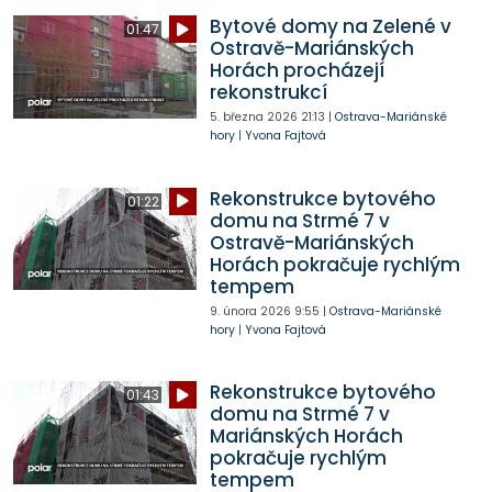
Bytové domy na Zelené v
01:47
Ostravě-Mariánských
Horách procházejí
rekonstrukcí
5. března 2026
21:13
|
Ostrava-Mariánské
hory
|
Yvona Fajtová
Rekonstrukce bytového
01:22
domu na Strmé 7 v
Ostravě-Mariánských
Horách pokračuje rychlým
tempem
9. února 2026
9:55
|
Ostrava-Mariánské
hory
|
Yvona Fajtová
Rekonstrukce bytového
01:43
domu na Strmé 7 v
Mariánských Horách
pokračuje rychlým
tempem