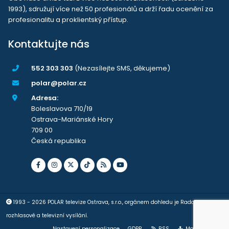
1993), sdružují více než 50 profesionálů a drží řadu ocenění za
profesionalitu a proklientský přístup.
Kontaktujte nás
552 303 303
(Nezasílejte SMS, děkujeme)
polar@polar.cz
Adresa:
Boleslavova 710/19
Ostrava-Mariánské Hory
709 00
Česká republika
1993 - 2026 POLAR televize Ostrava, s.r.o., orgánem dohledu je Rada pro
rozhlasové a televizní vysílání.
Nastavení personalizace
GDPR
RSS
Mapa stránek