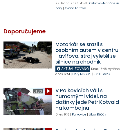
29. ledna 2026
14:58
|
Ostrava-Mariánské
hory
|
Yvona Fajtová
Doporučujeme
Motorkář se srazil s
osobním autem v centru
Havířova, stroj vyletěl ze
silnice na chodník
AKTUALIZOVÁNO
Dnes
18:48
,
vydáno
dnes
17:51
|
Celý MS kraj
|
Jiří Cileček
V Palkovicích válí s
01:30
humornými videi, na
dožínky jede Petr Kotvald
na kombajnu
Dnes
9:16
|
Palkovice
|
Libor Běčák