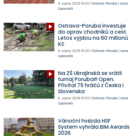
6. srpna 2026
15:43
|
Ostrava-Poruba
|
Jana
Lipowská
Ostrava-Poruba investuje
02:49
do oprav chodníků a cest.
Letos vyjdou na 60 milionů
Kč
6. srpna 2026
15:20
|
Ostrava-Poruba
|
Jana
Lipowská
Na ZŠ Ukrajinská se vrátil
02:47
turnaj Poruba!!! Open.
Přivítal 75 hráčů z Česka i
Slovenska
6. srpna 2026
15:02
|
Ostrava-Poruba
|
Jana
Lipowská
Vánoční hvězda HSF
System vyhrála BIM Awards
2026