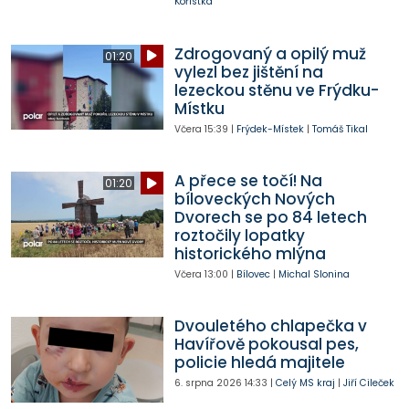
Kořistka
Zdrogovaný a opilý muž
01:20
vylezl bez jištění na
lezeckou stěnu ve Frýdku-
Místku
Včera
15:39
|
Frýdek-Místek
|
Tomáš Tikal
A přece se točí! Na
01:20
bíloveckých Nových
Dvorech se po 84 letech
roztočily lopatky
historického mlýna
Včera
13:00
|
Bílovec
|
Michal Slonina
Dvouletého chlapečka v
Havířově pokousal pes,
policie hledá majitele
6. srpna 2026
14:33
|
Celý MS kraj
|
Jiří Cileček