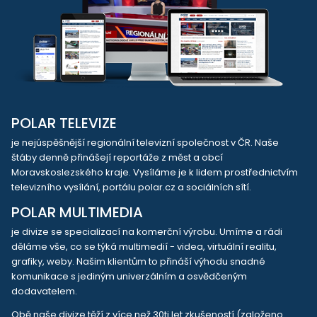
POLAR TELEVIZE
je nejúspěšnější regionální televizní společnost v ČR. Naše
štáby denně přinášejí reportáže z měst a obcí
Moravskoslezského kraje. Vysíláme je k lidem prostřednictvím
televizního vysílání, portálu polar.cz a sociálních sítí.
POLAR MULTIMEDIA
je divize se specializací na komerční výrobu. Umíme a rádi
děláme vše, co se týká multimedií - videa, virtuální realitu,
grafiky, weby. Našim klientům to přináší výhodu snadné
komunikace s jediným univerzálním a osvědčeným
dodavatelem.
Obě naše divize těží z více než 30ti let zkušeností (založeno