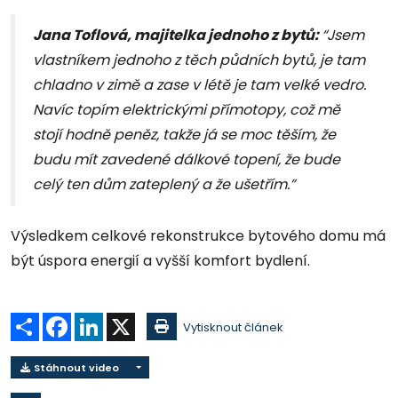
Jana Toflová, majitelka jednoho z bytů:
“Jsem
vlastníkem jednoho z těch půdních bytů, je tam
chladno v zimě a zase v létě je tam velké vedro.
Navíc topím elektrickými přímotopy, což mě
stojí hodně peněz, takže já se moc těším, že
budu mít zavedené dálkové topení, že bude
celý ten dům zateplený a že ušetřím.”
Výsledkem celkové rekonstrukce bytového domu má
být úspora energií a vyšší komfort bydlení.
Sdílet
Facebook
LinkedIn
X
Vytisknout článek
Stáhnout video