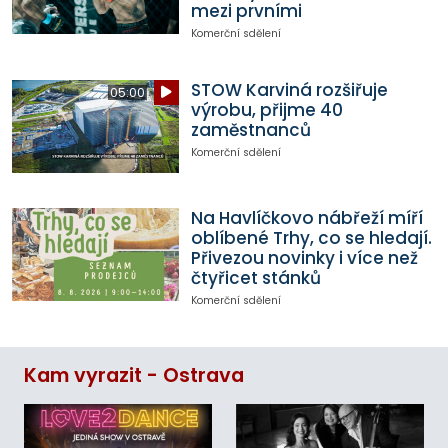
mezi prvními
Komerční sdělení
STOW Karviná rozšiřuje
05:00
výrobu, přijme 40
zaměstnanců
Komerční sdělení
Na Havlíčkovo nábřeží míří
oblíbené Trhy, co se hledají.
Přivezou novinky i více než
čtyřicet stánků
Komerční sdělení
Kam vyrazit - Ostrava