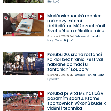
Břenková
Mariánskohorská radnice
01:56
má nový externí
defibrilátor. Může zachránit
život během několika minut
6. srpna 2026
19:04
|
Ostrava-Mariánské
hory
|
Yvona Fajtová
Porubu 20. srpna roztančí
01:33
Folklor bez hranic. Festival
nabídne domácí u
zahraniční soubory
6. srpna 2026
16:05
|
Ostrava-Poruba
|
Jana
Lipowská
Poruba přivítá ME hasičů v
01:31
požárním sportu. Kromě
sportovních výkonů bude k
vidění i technika