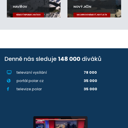
HAVÍŘOV
NOVÝ JIČÍN
NÁMĚSTÍ REPUBLIKY, HAVÍŘOV
MASARYKOVO NÁMĚSTÍ, NOVÝ JIČÍN
Denně nás sleduje
148 000
diváků
televizní vysílání
78 000
portál polar.cz
35 000
televize.polar
35 000