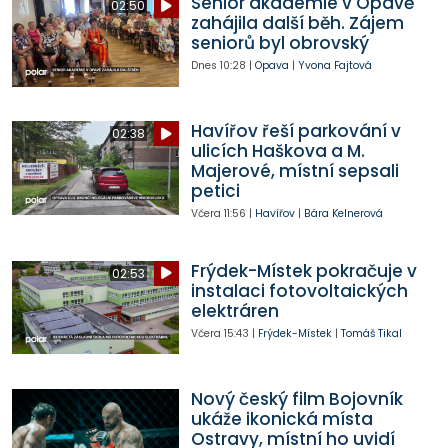
Senior akademie v Opavě
02:50
zahájila další běh. Zájem
seniorů byl obrovský
Dnes
10:28
|
Opava
|
Yvona Fajtová
Havířov řeší parkování v
02:38
ulicích Haškova a M.
Majerové, místní sepsali
petici
Včera
11:56
|
Havířov
|
Bára Kelnerová
Frýdek-Místek pokračuje v
02:53
instalaci fotovoltaických
elektráren
Včera
15:43
|
Frýdek-Místek
|
Tomáš Tikal
Nový český film Bojovník
ukáže ikonická místa
Ostravy, místní ho uvidí