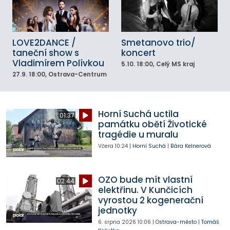
LOVE2DANCE /
Smetanovo trio/
taneční show s
koncert
Vladimírem Polívkou
5.10.
18:00
, Celý MS kraj
27.9.
18:00
, Ostrava-Centrum
Horní Suchá uctila
01:37
památku obětí Životické
tragédie u muralu
Včera
10:24
|
Horní Suchá
|
Bára Kelnerová
OZO bude mít vlastní
02:44
elektřinu. V Kunčicích
vyrostou 2 kogenerační
jednotky
6. srpna 2026
10:06
|
Ostrava-město
|
Tomáš