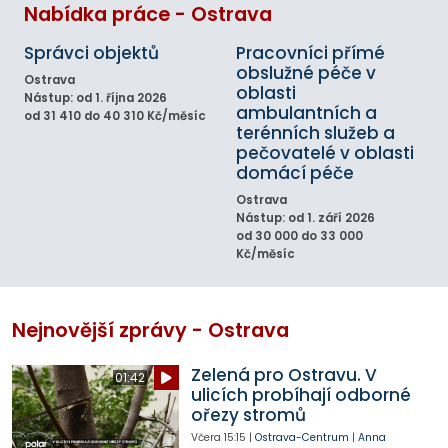
Nabídka práce - Ostrava
Správci objektů
Pracovníci přímé
obslužné péče v
Ostrava
oblasti
Nástup: od 1. října 2026
ambulantních a
od 31 410 do 40 310 Kč/měsíc
terénních služeb a
pečovatelé v oblasti
domácí péče
Ostrava
Nástup: od 1. září 2026
od 30 000 do 33 000
Kč/měsíc
Nejnovější zprávy - Ostrava
Zelená pro Ostravu. V
01:42
ulicích probíhají odborné
ořezy stromů
Včera
15:15
|
Ostrava-Centrum
|
Anna