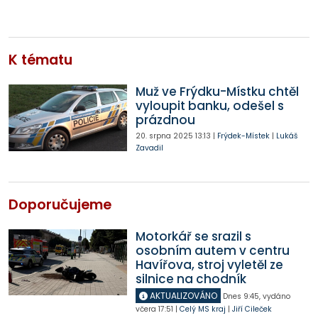
K tématu
Muž ve Frýdku-Místku chtěl
vyloupit banku, odešel s
prázdnou
20. srpna 2025
13:13
|
Frýdek-Místek
|
Lukáš
Zavadil
Doporučujeme
Motorkář se srazil s
osobním autem v centru
Havířova, stroj vyletěl ze
silnice na chodník
AKTUALIZOVÁNO
Dnes
9:45
,
vydáno
včera
17:51
|
Celý MS kraj
|
Jiří Cileček