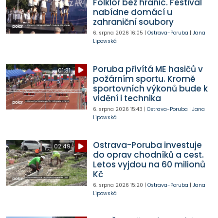
Folklor bez hranic. Festival
nabídne domácí u
zahraniční soubory
6. srpna 2026
16:05
|
Ostrava-Poruba
|
Jana
Lipowská
Poruba přivítá ME hasičů v
01:31
požárním sportu. Kromě
sportovních výkonů bude k
vidění i technika
6. srpna 2026
15:43
|
Ostrava-Poruba
|
Jana
Lipowská
Ostrava-Poruba investuje
02:49
do oprav chodníků a cest.
Letos vyjdou na 60 milionů
Kč
6. srpna 2026
15:20
|
Ostrava-Poruba
|
Jana
Lipowská