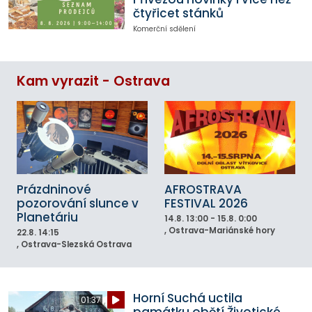
čtyřicet stánků
Komerční sdělení
Kam vyrazit - Ostrava
Prázdninové
AFROSTRAVA
pozorování slunce v
FESTIVAL 2026
Planetáriu
14.8.
13:00 - 15.8. 0:00
, Ostrava-Mariánské hory
22.8.
14:15
, Ostrava-Slezská Ostrava
Horní Suchá uctila
01:37