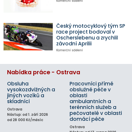
Komerční sdělení
Český motocyklový tým SP
race project bodoval v
Oscherslebenu a zrychlil
závodní Aprilii
Komerční sdělení
Nabídka práce - Ostrava
Obsluha
Pracovníci přímé
vysokozdvižných a
obslužné péče v
jiných vozíků a
oblasti
skladníci
ambulantních a
terénních služeb a
Ostrava
pečovatelé v oblasti
Nástup: od 1. září 2026
domácí péče
od 28 000 Kč/měsíc
Ostrava