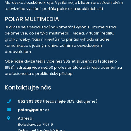
Moravskoslezského kraje. Vysíláme je k lidem prostřednictvím
televizního vysílání, portálu polar.cz a sociálních sítí.
POLAR MULTIMEDIA
je divize se specializací na komerční výrobu. Umíme a rádi
děláme vše, co se týká multimedií - videa, virtuální realitu,
grafiky, weby. Našim klientům to přináší výhodu snadné
komunikace s jediným univerzálním a osvědčeným
dodavatelem.
Obě naše divize těží z více než 30ti let zkušeností (založeno
1993), sdružují více než 50 profesionálů a drží řadu ocenění za
profesionalitu a proklientský přístup.
Kontaktujte nás
552 303 303
(Nezasílejte SMS, děkujeme)
polar@polar.cz
Adresa:
Boleslavova 710/19
Ostrava-Mariánské Hory