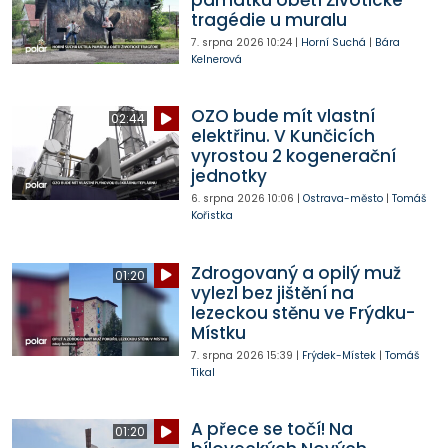
památku obětí Životické
tragédie u muralu
7. srpna 2026
10:24
|
Horní Suchá
|
Bára
Kelnerová
OZO bude mít vlastní
02:44
elektřinu. V Kunčicích
vyrostou 2 kogenerační
jednotky
6. srpna 2026
10:06
|
Ostrava-město
|
Tomáš
Kořistka
Zdrogovaný a opilý muž
01:20
vylezl bez jištění na
lezeckou stěnu ve Frýdku-
Místku
7. srpna 2026
15:39
|
Frýdek-Místek
|
Tomáš
Tikal
A přece se točí! Na
01:20