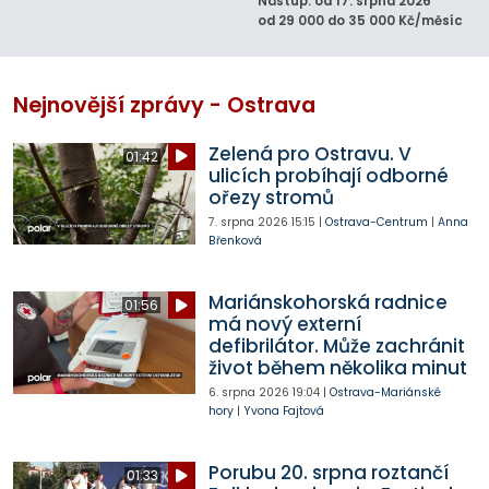
Nástup: od 17. srpna 2026
od 29 000 do 35 000 Kč/měsíc
Nejnovější zprávy - Ostrava
Zelená pro Ostravu. V
01:42
ulicích probíhají odborné
ořezy stromů
7. srpna 2026
15:15
|
Ostrava-Centrum
|
Anna
Břenková
Mariánskohorská radnice
01:56
má nový externí
defibrilátor. Může zachránit
život během několika minut
6. srpna 2026
19:04
|
Ostrava-Mariánské
hory
|
Yvona Fajtová
Porubu 20. srpna roztančí
01:33