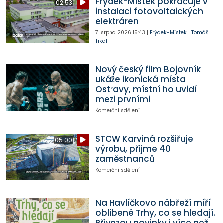
Frýdek-Místek pokračuje v
02:53
instalaci fotovoltaických
elektráren
7. srpna 2026
15:43
|
Frýdek-Místek
|
Tomáš
Tikal
Nový český film Bojovník
ukáže ikonická místa
Ostravy, místní ho uvidí
mezi prvními
Komerční sdělení
STOW Karviná rozšiřuje
05:00
výrobu, přijme 40
zaměstnanců
Komerční sdělení
Na Havlíčkovo nábřeží míří
oblíbené Trhy, co se hledají.
Přivezou novinky i více než