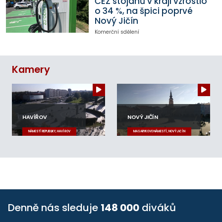
ČEZ stojanů v kraji vzrostlo
o 34 %, na špici poprvé
Nový Jičín
Komerční sdělení
Kamery
HAVÍŘOV
NOVÝ JIČÍN
NÁMĚSTÍ REPUBLIKY, HAVÍŘOV
MASARYKOVO NÁMĚSTÍ, NOVÝ JIČÍN
Denně nás sleduje
148 000
diváků