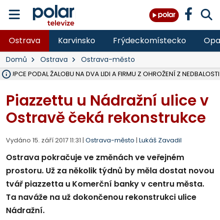
Ostrava
Karvinsko
Frýdeckomístecko
Opa
Domů
Ostrava
Ostrava-město
ÁSTUPCE PODAL ŽALOBU NA DVA LIDI A FIRMU Z OHROŽENÍ Z NEDBALOSTI
NA SLEZSKÉ HARTĚ PŘIBYLO SINIC, VODA MÁ HORŠÍ KVALITU, HYGIENI
NA BÍLOVECKÝCH NOVÝCH DVORECH SE PO 84 LETECH ROZTOČILY L
KARVINSKÉ MOŘE ZÍSKÁ NOVÉ GASTRO ZÁZEMÍ S VYHLÍDKOVOU TER
REKONSTRUKCE MATEŘSKÉ ŠKOLY V CHLEBIČOVĚ MÍŘÍ DO FINÁLE, VÍ
CYKLISTU (74) SRAZIL V BRUNTÁLU KAMION, JE V OHROŽENÍ ŽIVOTA,
POLICIE HLEDÁ PŘÍPADNÉ SVĚDKY, KTEŘÍ POMŮŽOU OBJASNIT PRŮ
MS KRAJ DOKONČIL OPRAVU SILNICE MEZI VRBNEM A HEŘMANOVICEM
SMVAK NABÍZÍ V DOBĚ SUCHA VODU OBCÍM A FIRMÁM, CISTERNY JE
F-M POKRAČUJE V INSTALACI FOTOVOLTAICKÝCH ELEKTRÁREN, REP
SENIOR AKADEMIE V OPAVĚ ZAHÁJILA DALŠÍ BĚH, REPORTÁŽ NA POL
PLANETÁRIUM V OSTRAVĚ CHYSTÁ POZOROVÁNÍ ČÁSTEČNÉHO ZATMĚ
OPRAVA ULIC V HAVÍŘOVĚ UKONČÍ NELEGÁLNÍ PARKOVÁNÍ VE VNI
V HAVÍŘOVĚ SE TĚŽCE ZRANIL MOTORKÁŘ PO SRÁŽCE S AUTEM, INF
TRAGICKÁ SRÁŽKA VLAKU S KAMIONEM V DOLNÍ LUTYNI Z LEDNA 
Piazzettu u Nádražní ulice v
Ostravě čeká rekonstrukce
Vydáno 15. září 2017 11:31 |
Ostrava-město
|
Lukáš Zavadil
Ostrava pokračuje ve změnách ve veřejném
prostoru. Už za několik týdnů by měla dostat novou
tvář piazzetta u Komerční banky v centru města.
Ta naváže na už dokončenou rekonstrukci ulice
Nádražní.