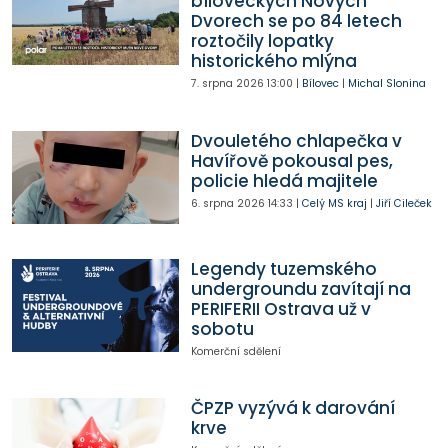
bíloveckých Nových
Dvorech se po 84 letech
roztočily lopatky
historického mlýna
7. srpna 2026
13:00
|
Bílovec
|
Michal Slonina
Dvouletého chlapečka v
Havířově pokousal pes,
policie hledá majitele
6. srpna 2026
14:33
|
Celý MS kraj
|
Jiří Cileček
Legendy tuzemského
undergroundu zavítají na
PERIFERII Ostrava už v
sobotu
Komerční sdělení
ČPZP vyzývá k darování
krve