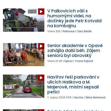
V Palkovicích válí s
01:30
humornými videi, na
dožínky jede Petr Kotvald
na kombajnu
Včera
9:16
|
Palkovice
|
Libor Běčák
Senior akademie v Opavě
02:50
zahájila další běh. Zájem
seniorů byl obrovský
Včera
10:28
|
Opava
|
Yvona Fajtová
Havířov řeší parkování v
02:38
ulicích Haškova a M.
Majerové, místní sepsali
petici
7. srpna 2026
11:56
|
Havířov
|
Bára Kelnerová