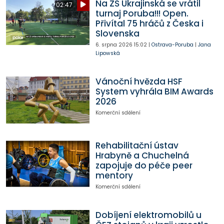
Na ZŠ Ukrajinská se vrátil
02:47
turnaj Poruba!!! Open.
Přivítal 75 hráčů z Česka i
Slovenska
6. srpna 2026
15:02
|
Ostrava-Poruba
|
Jana
Lipowská
Vánoční hvězda HSF
System vyhrála BIM Awards
2026
Komerční sdělení
Rehabilitační ústav
Hrabyně a Chuchelná
zapojuje do péče peer
mentory
Komerční sdělení
Dobíjení elektromobilů u