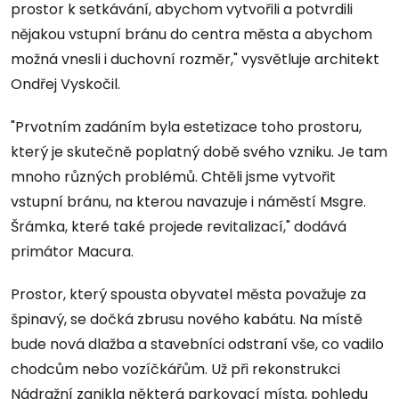
prostor k setkávání, abychom vytvořili a potvrdili
nějakou vstupní bránu do centra města a abychom
možná vnesli i duchovní rozměr," vysvětluje architekt
Ondřej Vyskočil.
"Prvotním zadáním byla estetizace toho prostoru,
který je skutečně poplatný době svého vzniku. Je tam
mnoho různých problémů. Chtěli jsme vytvořit
vstupní bránu, na kterou navazuje i náměstí Msgre.
Šrámka, které také projede revitalizací," dodává
primátor Macura.
Prostor, který spousta obyvatel města považuje za
špinavý, se dočká zbrusu nového kabátu. Na místě
bude nová dlažba a stavebníci odstraní vše, co vadilo
chodcům nebo vozíčkářům. Už při rekonstrukci
Nádražní zanikla některá parkovací místa, pohledu