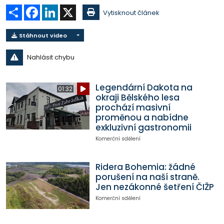
Sdílet
Facebook
LinkedIn
X
Vytisknout článek
Stáhnout video
Nahlásit chybu
Legendární Dakota na
01:32
okraji Bělského lesa
prochází masivní
proměnou a nabídne
exkluzivní gastronomii
Komerční sdělení
Ridera Bohemia: žádné
porušení na naší straně.
Jen nezákonné šetření ČIŽP
Komerční sdělení