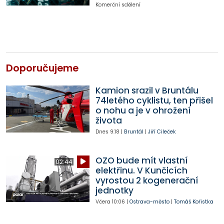
Komerční sdělení
Doporučujeme
Kamion srazil v Bruntálu
74letého cyklistu, ten přišel
o nohu a je v ohrožení
života
Dnes
9:18
|
Bruntál
|
Jiří Cileček
OZO bude mít vlastní
02:44
elektřinu. V Kunčicích
vyrostou 2 kogenerační
jednotky
Včera
10:06
|
Ostrava-město
|
Tomáš Kořistka