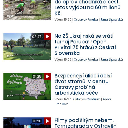
do oprav chodníků a cest.
Letos vyjdou na 60 milionů
Kč
Včera
15:20
|
Ostrava-Poruba
|
Jana Lipowská
Na ZŠ Ukrajinská se vrátil
02:47
turnaj Poruba!!! Open.
Přivítal 75 hráčů z Česka i
Slovenska
Včera
15:02
|
Ostrava-Poruba
|
Jana Lipowská
Bezpečnější ulice i delší
01:25
život stromů. V centru
Ostravy probíhá
arboristická péče
Včera
14:27
|
Ostrava-Centrum
|
Anna
Břenková
Filmy pod širým nebem.
01:20
Farní zahrada v Ostravě-