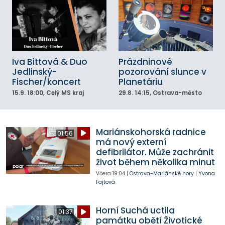
Iva Bittová & Duo
Prázdninové
Jedlinský-
pozorování slunce v
Fischer/koncert
Planetáriu
15.9.
18:00
, Celý MS kraj
29.8.
14:15
, Ostrava-město
Mariánskohorská radnice
01:56
má nový externí
defibrilátor. Může zachránit
život během několika minut
Včera
19:04
|
Ostrava-Mariánské hory
|
Yvona
Fajtová
Horní Suchá uctila
01:37
památku obětí Životické