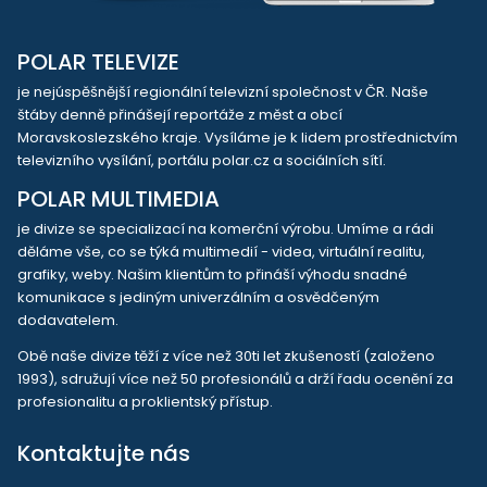
POLAR TELEVIZE
je nejúspěšnější regionální televizní společnost v ČR. Naše
štáby denně přinášejí reportáže z měst a obcí
Moravskoslezského kraje. Vysíláme je k lidem prostřednictvím
televizního vysílání, portálu polar.cz a sociálních sítí.
POLAR MULTIMEDIA
je divize se specializací na komerční výrobu. Umíme a rádi
děláme vše, co se týká multimedií - videa, virtuální realitu,
grafiky, weby. Našim klientům to přináší výhodu snadné
komunikace s jediným univerzálním a osvědčeným
dodavatelem.
Obě naše divize těží z více než 30ti let zkušeností (založeno
1993), sdružují více než 50 profesionálů a drží řadu ocenění za
profesionalitu a proklientský přístup.
Kontaktujte nás