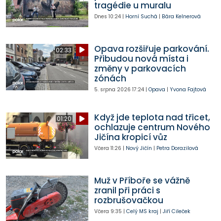
tragédie u muralu
Dnes
10:24
|
Horní Suchá
|
Bára Kelnerová
Opava rozšiřuje parkování.
02:33
Přibudou nová místa i
změny v parkovacích
zónách
5. srpna 2026
17:24
|
Opava
|
Yvona Fajtová
Když jde teplota nad třicet,
01:20
ochlazuje centrum Nového
Jičína kropicí vůz
Včera
11:26
|
Nový Jičín
|
Petra Dorazilová
Muž v Příboře se vážně
zranil při práci s
rozbrušovačkou
Včera
9:35
|
Celý MS kraj
|
Jiří Cileček