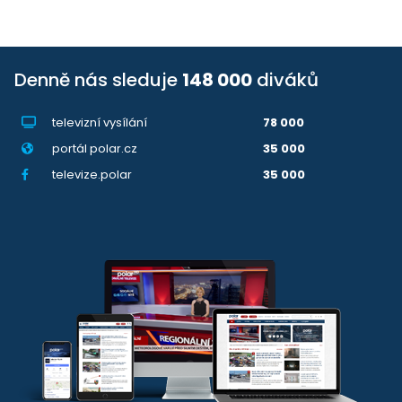
Denně nás sleduje
148 000
diváků
televizní vysílání
78 000
portál polar.cz
35 000
televize.polar
35 000