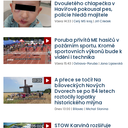
Dvouletého chlapečka v
Havířově pokousal pes,
policie hledá majitele
Včera
14:33
|
Celý MS kraj
|
Jiří Cileček
Poruba přivítá ME hasičů v
01:31
požárním sportu. Kromě
sportovních výkonů bude k
vidění i technika
Včera
15:43
|
Ostrava-Poruba
|
Jana Lipowská
A přece se točí! Na
01:20
bíloveckých Nových
Dvorech se po 84 letech
roztočily lopatky
historického mlýna
Dnes
13:00
|
Bílovec
|
Michal Slonina
STOW Karviná rozšiřuje
05:00