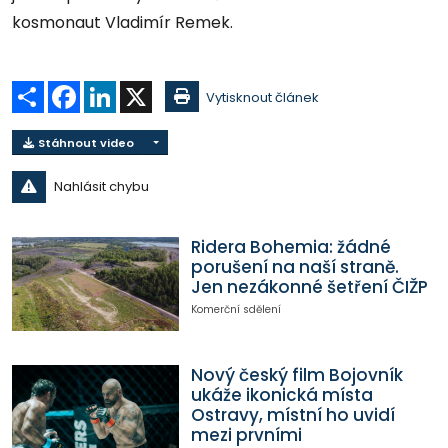
kosmonaut Vladimír Remek.
Sdílet
Facebook
LinkedIn
X
Vytisknout článek
Stáhnout video
Nahlásit chybu
Ridera Bohemia: žádné
porušení na naší straně.
Jen nezákonné šetření ČIŽP
Komerční sdělení
Nový český film Bojovník
ukáže ikonická místa
Ostravy, místní ho uvidí
mezi prvními