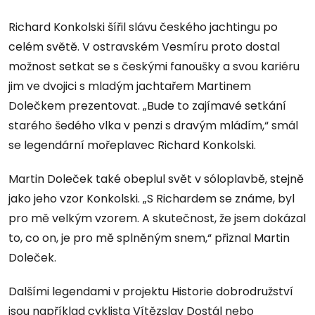
Richard Konkolski šířil slávu českého jachtingu po
celém světě. V ostravském Vesmíru proto dostal
možnost setkat se s českými fanoušky a svou kariéru
jim ve dvojici s mladým jachtařem Martinem
Dolečkem prezentovat. „Bude to zajímavé setkání
starého šedého vlka v penzi s dravým mládím,“ smál
se legendární mořeplavec Richard Konkolski.
Martin Doleček také obeplul svět v sóloplavbě, stejně
jako jeho vzor Konkolski. „S Richardem se známe, byl
pro mě velkým vzorem. A skutečnost, že jsem dokázal
to, co on, je pro mě splněným snem,“ přiznal Martin
Doleček.
Dalšími legendami v projektu Historie dobrodružství
jsou například cyklista Vítězslav Dostál nebo