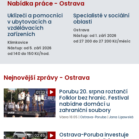
Nabídka práce - Ostrava
Uklízeči a pomocníci
Specialisté v sociální
v ubytovacích a
oblasti
vzdělávacích
Ostrava
zařízeních
Nástup: od 1. září 2026
od 27 200 do 27 200 Kč/měsíc
Klimkovice
Nástup: od 5. září 2026
od 140 do 150 Kč/hod.
Nejnovější zprávy - Ostrava
Porubu 20. srpna roztančí
01:33
Folklor bez hranic. Festival
nabídne domácí u
zahraniční soubory
Včera
16:05
|
Ostrava-Poruba
|
Jana Lipowská
Ostrava-Poruba investuje
02:49