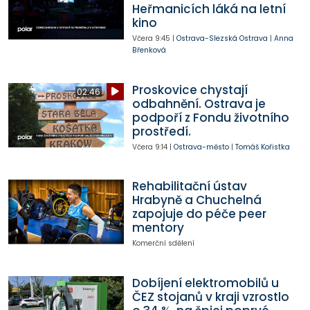
Heřmanicích láká na letní
kino
Včera
9:45
|
Ostrava-Slezská Ostrava
|
Anna
Břenková
Proskovice chystají
02:46
odbahnění. Ostrava je
podpoří z Fondu životního
prostředí.
Včera
9:14
|
Ostrava-město
|
Tomáš Kořistka
Rehabilitační ústav
Hrabyně a Chuchelná
zapojuje do péče peer
mentory
Komerční sdělení
Dobíjení elektromobilů u
ČEZ stojanů v kraji vzrostlo