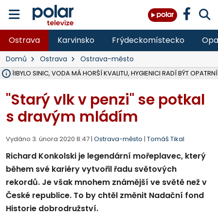
Ostrava
Karvinsko
Frýdeckomístecko
Opa
Domů
Ostrava
Ostrava-město
Ě PŘIBYLO SINIC, VODA MÁ HORŠÍ KVALITU, HYGIENICI RADÍ BÝT OPATRNÍ
ÚOHS DAL ZÁTORU POKUTU 100 000 ZA CHYBY V ZAKÁZCE NA OBN
AREÁL LODIČEK V KARVINÉ SE PŘIPRAVUJE NA VELKOU REKONSTRUKC
KARVINÁ ZNÁ BUDOUCÍ PODOBU AREÁLU LODIČKY V PARKU BOŽEN
CYKLISTU (74) SRAZIL V BRUNTÁLU KAMION, JE V OHROŽENÍ ŽIVOTA,
POLICIE HLEDÁ PŘÍPADNÉ SVĚDKY, KTEŘÍ POMŮŽOU OBJASNIT PRŮ
RADNÍ OSTRAVY A POSLANKYNĚ A. HOFFMANNOVÁ ZA PIRÁTY PODA
NA POSTUP MINISTERSTVA ŽIVOTNÍHO PROSTŘEDÍ V KAUZE HALDY 
MUŽ V PŘÍBOŘE SE VÁŽNĚ ZRANIL PŘI PRÁCI S ROZBRUŠOVAČKOU, I
SLEZSKÁ OSTRAVA PŘIPRAVUJE PROJEKTOVOU DOKUMENTACI PRO 
PODEZŘELÝ BALÍČEK ZASTAVIL PROVOZ NA NÁDRAŽÍ VE F-M, ČEKÁ 
CHLAPEČKA (2) V HAVÍŘOVĚ POKOUSAL PES, POLICIE HLEDÁ MAJITEL
MS KRAJ VYBUDUJE ZA 40 MILIONŮ V JABLUNKOVĚ NOVÝ MOST PŘES O
FOTBALISTA LAURI LAINE SE VRACÍ Z BANÍKU OSTRAVA NA PŮL ROK
F-M DOKONČIL VOLNOČASOVÝ AREÁL RIVKA PARK ZA 62 MILIONŮ,
"Starý vlk v penzi" se potkal
s dravým mládím
Vydáno 3. února 2020 8:47 |
Ostrava-město
|
Tomáš Tikal
Richard Konkolski je legendární mořeplavec, který
během své kariéry vytvořil řadu světových
rekordů. Je však mnohem známější ve světě než v
České republice. To by chtěl změnit Nadační fond
Historie dobrodružství.