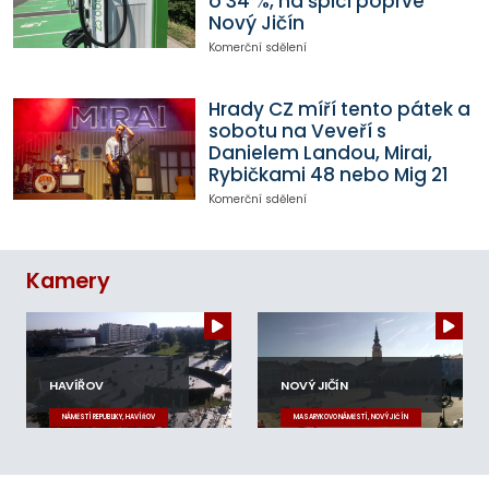
o 34 %, na špici poprvé
Nový Jičín
Komerční sdělení
Hrady CZ míří tento pátek a
sobotu na Veveří s
Danielem Landou, Mirai,
Rybičkami 48 nebo Mig 21
Komerční sdělení
Kamery
HAVÍŘOV
NOVÝ JIČÍN
NÁMĚSTÍ REPUBLIKY, HAVÍŘOV
MASARYKOVO NÁMĚSTÍ, NOVÝ JIČÍN