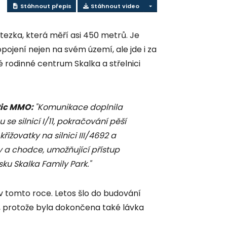
Stáhnout přepis
Stáhnout video
tezka, která měří asi 450 metrů. Je
ojení nejen na svém území, ale jde i za
 rodinné centrum Skalka a střelnici
tic MMO:
"Komunikace doplnila
se silnicí I/11, pokračování pěší
žovatky na silnici III/4692 a
y a chodce, umožňující přístup
ku Skalka Family Park."
v tomto roce. Letos šlo do budování
, protože byla dokončena také lávka