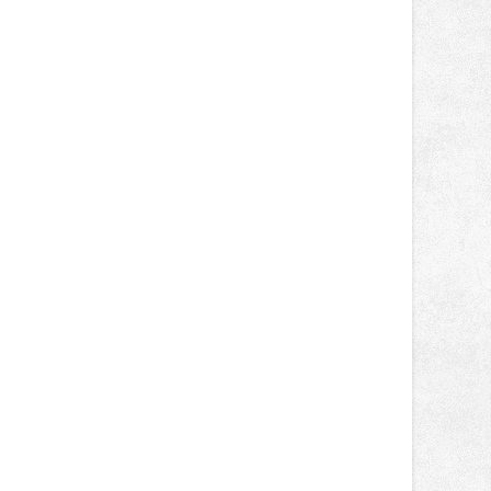
novinek, které v Ostravě běžně
nepotkají.