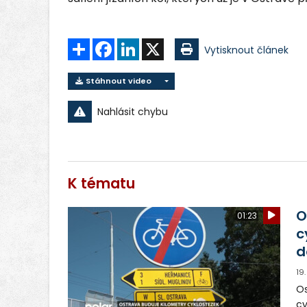
Sdílet
Facebook
LinkedIn
X
Vytisknout článek
Stáhnout video
Nahlásit chybu
K tématu
O
01:23
c
d
19
Os
cy