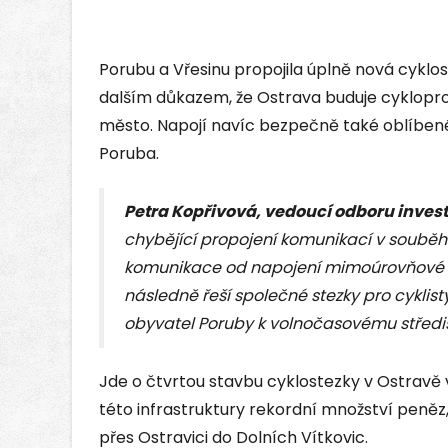
Porubu a Vřesinu propojila úplně nová cyklos
dalším důkazem, že Ostrava buduje cykloprop
město. Napojí navíc bezpečně také oblíbené
Poruba.
Petra Kopřivová, vedoucí odboru inves
chybějící propojení komunikací v souběhu 
komunikace od napojení mimoúrovňové kři
následně řeší společné stezky pro cyklist
obyvatel Poruby k volnočasovému středis
Jde o čtvrtou stavbu cyklostezky v Ostravě 
této infrastruktury rekordní množství peněz
přes Ostravici do Dolních Vítkovic.