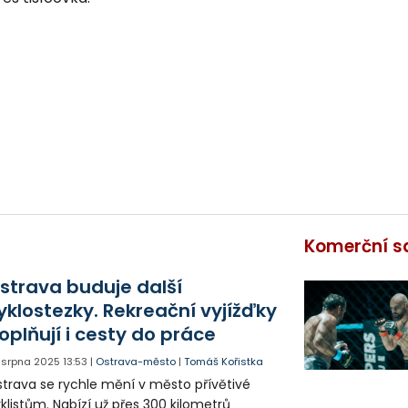
Komerční s
strava buduje další
yklostezky. Rekreační vyjížďky
oplňují i cesty do práce
. srpna 2025
13:53
|
Ostrava-město
|
Tomáš Kořistka
trava se rychle mění v město přívětivé
klistům. Nabízí už přes 300 kilometrů