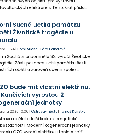
řechách svých objektů pro výstavbu
tovoltaických elektráren. Tentokrát přišla
da na 11. Základní školu ve Frýdku.
orní Suchá uctila památku
bětí Životické tragédie u
uralu
era
10:24
|
Horní Suchá
|
Bára Kelnerová
rní Suchá si připomněla 82. výročí Životické
agédie. Zástupci obce uctili památku šesti
stních obětí a zároveň ocenili spolek
votice Sobě za zpřístupnění informací o
agédii prostřednictvím QR kódů u
ZO bude mít vlastní elektřinu.
amátníků.
 Kunčicích vyrostou 2
ogenerační jednotky
 srpna 2026
10:06
|
Ostrava-město
|
Tomáš Kořistka
trava udělala další krok k energetické
běstačnosti. Moderní kogenerační jednotky
areálu OZO vyrobí elektřinu i teplo a sníží