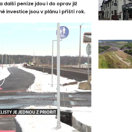
další peníze jdou i do oprav již
é investice jsou v plánu i příští rok.
řehrát
ideo