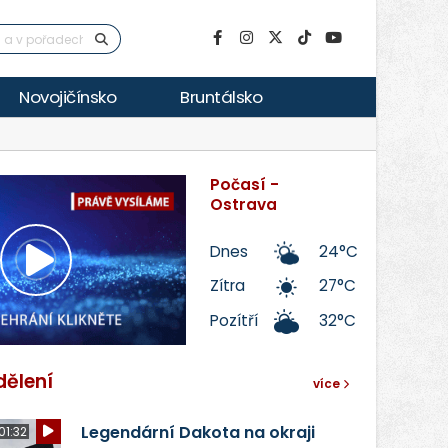
Novojičínsko
Bruntálsko
Počasí -
Ostrava
Dnes
24°C
Přehrát
Zítra
27°C
Pozítří
32°C
video
dělení
více
Legendární Dakota na okraji
01:32