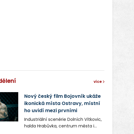
dělení
více
Nový český film Bojovník ukáže
ikonická místa Ostravy, místní
ho uvidí mezi prvními
Industriální scenérie Dolních Vítkovic,
halda Hrabůvka, centrum města i
další ikonická místa Ostravy se objeví