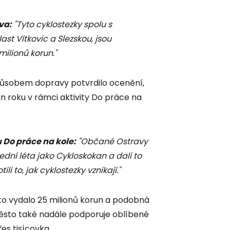
va:
"Tyto cyklostezky spolu s
ast Vítkovic a Slezskou, jsou
milionů korun."
působem dopravy potvrdilo ocenění,
an roku v rámci aktivity Do práce na
 Do práce na kole:
"Občané Ostravy
lední léta jako Cykloskokan a dali to
ili to, jak cyklostezky vznikají."
sto vydalo 25 milionů korun a podobná
 Město také nadále podporuje oblíbené
řes tisícovka.