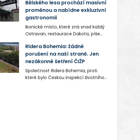
Bělského lesa prochází masivní
proměnou a nabídne exkluzivní
gastronomii
Ikonické místo, které zná snad každý
Ostravan, restaurace Dakota, píše
novou kapitolu. Silná mateřská
Ridera Bohemia: žádné
společnost Dang Investment Group
porušení na naší straně. Jen
s.r.o. investuje do projektu přes 50
nezákonné šetření ČIŽP
milionů korun. Cílem je přinést
Ostravě dva špičkové gastronomické
Společnost Ridera Bohemia, proti
koncepty, které v regionu dosud
které bylo Českou inspekcí životního
chyběly, luxusní středomořskou
prostředí (ČIŽP) čtyři roky vedeno
kuchyni a autentickou asijskou
vykonstruované řízení, při realizaci
gastronomii.
OVS na heřmanické haldě
postupovala v souladu se zákonem a
zadáním státního podniku DIAMO a v
této souvislosti nelze hovořit o
žádném odpadu. Ridera od počátku
označovala řízení ČIŽP za nezákonné
a domáhala se práva na spravedlivý