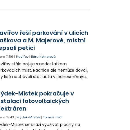
hou opravovat chodníky či ploty, ale také
konstruovat budovy a novým trendem je
dování kolumbárií, o které je stále větší
jem.
avířov řeší parkování v ulicích
aškova a M. Majerové, místní
epsali petici
era
11:56
|
Havířov
|
Bára Kelnerová
vířov stále bojuje s nedostatkem
rkovacích míst. Radnice ale nemůže dovoli,
y lidé nechávali stát auta v jednosměrných
icích, kde nezbývá místo pro průjezd IZS.
tuace se teď řeší v jednom vnitrobloku, kde
rýdek-Místek pokračuje v
 někteří obyvatelé rozhodli sepsat petici.
nstalaci fotovoltaických
lektráren
era
15:43
|
Frýdek-Místek
|
Tomáš Tikal
ýdek-Místek se snaží využívat plochy na