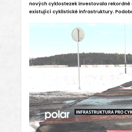
nových cyklostezek investovala rekordně a 
existující cyklistické infrastruktury. Podobn
P
v