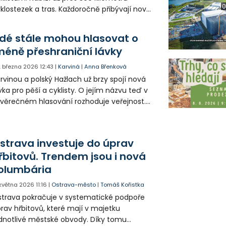
0
klostezek a tras. Každoročně přibývají nové
eky a opravují se ty stávající, aby cyklisté
li k dispozici bezpečnou a propojenou síť a
idé stále mohou hlasovat o
 nejen pro rekreační ježdění, ale aby se
méně přeshraniční lávky
hodlně dostali i do práce.
. března 2026
12:43
|
Karviná
|
Anna Břenková
rvinou a polský Hažlach už brzy spojí nová
vka pro pěší a cyklisty. O jejím názvu teď v
věrečném hlasování rozhoduje veřejnost.
derní konstrukce přes řeku Olši se
avnostně otevře v červnu.
strava investuje do úprav
řbitovů. Trendem jsou i nová
olumbária
. května 2026
11:16
|
Ostrava-město
|
Tomáš Kořistka
trava pokračuje v systematické podpoře
rav hřbitovů, které mají v majetku
dnotlivé městské obvody. Díky tomu