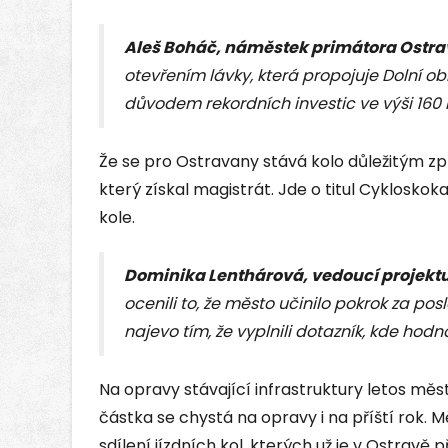
Aleš Boháč, náměstek primátora Ostra
otevřením lávky, která propojuje Dolní obl
důvodem rekordních investic ve výši 160 
Že se pro Ostravany stává kolo důležitým z
který získal magistrát. Jde o titul Cykloskok
kole.
Dominika Lenthárová, vedoucí projektu
ocenili to, že město učinilo pokrok za pos
najevo tím, že vyplnili dotazník, kde hodnot
Na opravy stávající infrastruktury letos mě
částka se chystá na opravy i na příští rok.
sdílení jízdních kol, kterých už je v Ostravě p