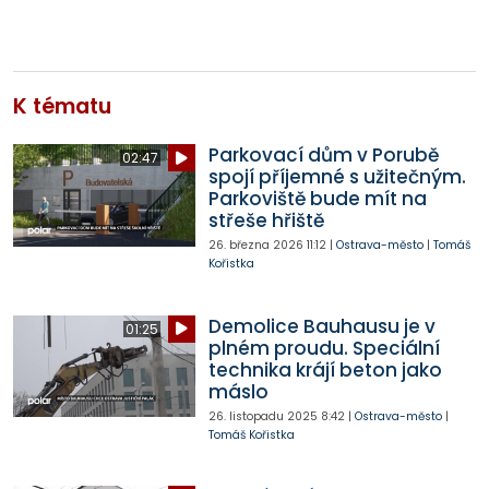
K tématu
Parkovací dům v Porubě
02:47
spojí příjemné s užitečným.
Parkoviště bude mít na
střeše hřiště
26. března 2026
11:12
|
Ostrava-město
|
Tomáš
Kořistka
Demolice Bauhausu je v
01:25
plném proudu. Speciální
technika krájí beton jako
máslo
26. listopadu 2025
8:42
|
Ostrava-město
|
Tomáš Kořistka