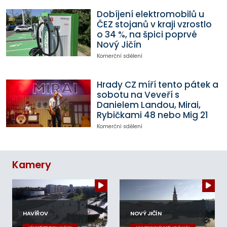
Dobíjení elektromobilů u
ČEZ stojanů v kraji vzrostlo
o 34 %, na špici poprvé
Nový Jičín
Komerční sdělení
Hrady CZ míří tento pátek a
sobotu na Veveří s
Danielem Landou, Mirai,
Rybičkami 48 nebo Mig 21
Komerční sdělení
Kamery
HAVÍŘOV
NOVÝ JIČÍN