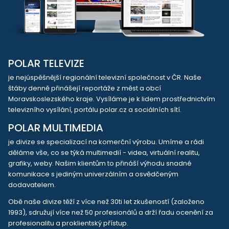
POLAR TELEVIZE
je nejúspěšnější regionální televizní společnost v ČR. Naše
štáby denně přinášejí reportáže z měst a obcí
Moravskoslezského kraje. Vysíláme je k lidem prostřednictvím
televizního vysílání, portálu polar.cz a sociálních sítí.
POLAR MULTIMEDIA
je divize se specializací na komerční výrobu. Umíme a rádi
děláme vše, co se týká multimedií - videa, virtuální realitu,
grafiky, weby. Našim klientům to přináší výhodu snadné
komunikace s jediným univerzálním a osvědčeným
dodavatelem.
Obě naše divize těží z více než 30ti let zkušeností (založeno
1993), sdružují více než 50 profesionálů a drží řadu ocenění za
profesionalitu a proklientský přístup.