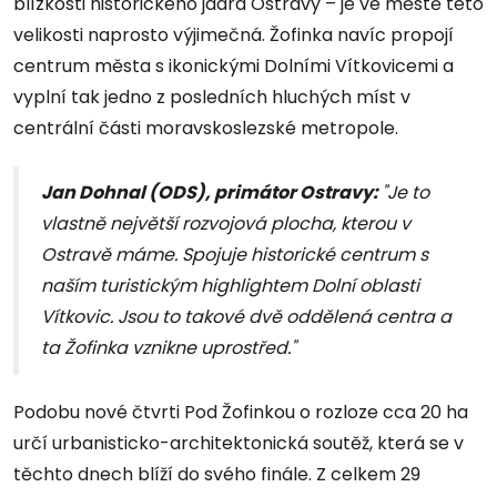
blízkosti historického jádra Ostravy – je ve městě této
velikosti naprosto výjimečná. Žofinka navíc propojí
centrum města s ikonickými Dolními Vítkovicemi a
vyplní tak jedno z posledních hluchých míst v
centrální části moravskoslezské metropole.
Jan Dohnal (ODS), primátor Ostravy:
"Je to
vlastně největší rozvojová plocha, kterou v
Ostravě máme. Spojuje historické centrum s
naším turistickým highlightem Dolní oblasti
Vítkovic. Jsou to takové dvě oddělená centra a
ta Žofinka vznikne uprostřed."
Podobu nové čtvrti Pod Žofinkou o rozloze cca 20 ha
určí urbanisticko-architektonická soutěž, která se v
těchto dnech blíží do svého finále. Z celkem 29