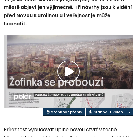
městě objeví jen výjimečně. Tři návrhy jsou k vidění
před Novou Karolinou a i veřejnost je může
hodnotit.
Přehrát
video
Stáhnout přepis
Stáhnout video
Příležitost vybudovat úplně novou čtvrť v těsné