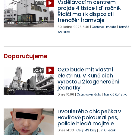
Vzdělávacím centrem
01:20
projde 4 tisíce lidí ročně.
Řidiči mají k dispozici i
trenažér tramvaje
30. ledna 2026
8:46
|
Ostrava-město
|
Tomáš
Kořistka
Doporučujeme
OZO bude mít vlastní
02:44
elektřinu. V Kunčicích
vyrostou 2 kogenerační
jednotky
Dnes
10:06
|
Ostrava-město
|
Tomáš Kořistka
Dvouletého chlapečka v
Havířově pokousal pes,
policie hledá majitele
Dnes
14:33
|
Celý MS kraj
|
Jiří Cileček