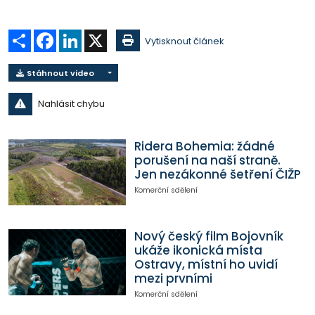
Sdílet
Facebook
LinkedIn
X
Vytisknout článek
Stáhnout video
Nahlásit chybu
Ridera Bohemia: žádné
porušení na naší straně.
Jen nezákonné šetření ČIŽP
Komerční sdělení
Nový český film Bojovník
ukáže ikonická místa
Ostravy, místní ho uvidí
mezi prvními
Komerční sdělení