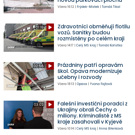
novou parkovací plochu
Včera
16:12
|
Frýdek-Místek
|
Tomáš Tikal
Zdravotníci obměňují flotilu
01:18
vozů. Sanitky budou
rozmístěny po celém kraji
Včera
14:17
|
Celý MS kraj
|
Tomáš Kořistka
Prázdniny patří opravám
02:56
škol. Opava modernizuje
učebny i rozvody
Včera
18:13
|
Opava
|
Yvona Fajtová
Falešní investiční poradci z
03:02
Ukrajiny obrali Čechy o
miliony. Kriminalisté z MS
kraje zasahovali v Kyjevě
Včera
10:14
|
Celý MS kraj
|
Anna Břenková