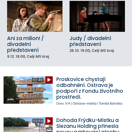
Ani za milion! /
Judy / divadelní
divadelní
představení
představení
25.10.
19:00
, Celý MS kraj
9.12.
19:00
, Celý MS kraj
Proskovice chystají
02:46
odbahnění. Ostrava je
podpoří z Fondu životního
prostředí.
Dnes
9:14
|
Ostrava-město
|
Tomáš Kořistka
Dohoda Frýdku-Místku a
02:53
Slezanu Holding přinesla