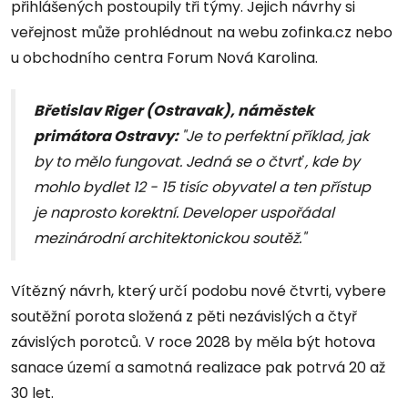
přihlášených postoupily tři týmy. Jejich návrhy si
veřejnost může prohlédnout na webu zofinka.cz nebo
u obchodního centra Forum Nová Karolina.
Břetislav Riger (Ostravak), náměstek
primátora Ostravy:
"Je to perfektní příklad, jak
by to mělo fungovat. Jedná se o čtvrť , kde by
mohlo bydlet 12 - 15 tisíc obyvatel a ten přístup
je naprosto korektní. Developer uspořádal
mezinárodní architektonickou soutěž."
Vítězný návrh, který určí podobu nové čtvrti, vybere
soutěžní porota složená z pěti nezávislých a čtyř
závislých porotců. V roce 2028 by měla být hotova
sanace území a samotná realizace pak potrvá 20 až
30 let.