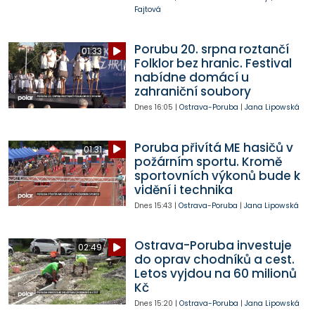
Fajtová
Porubu 20. srpna roztančí
01:33
Folklor bez hranic. Festival
nabídne domácí u
zahraniční soubory
Dnes
16:05
|
Ostrava-Poruba
|
Jana Lipowská
Poruba přivítá ME hasičů v
01:31
požárním sportu. Kromě
sportovních výkonů bude k
vidění i technika
Dnes
15:43
|
Ostrava-Poruba
|
Jana Lipowská
Ostrava-Poruba investuje
02:49
do oprav chodníků a cest.
Letos vyjdou na 60 milionů
Kč
Dnes
15:20
|
Ostrava-Poruba
|
Jana Lipowská