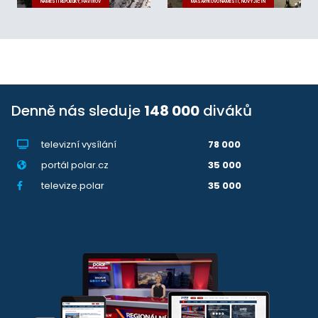
NÁMĚSTÍ REPUBLIKY, HAVÍŘOV
MASARYKOVO NÁMĚSTÍ, NOVÝ JIČÍN
Denně nás sleduje
148 000
diváků
televizní vysílání
78 000
portál polar.cz
35 000
televize.polar
35 000