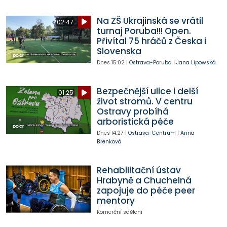
Na ZŠ Ukrajinská se vrátil
02:47
turnaj Poruba!!! Open.
Přivítal 75 hráčů z Česka i
Slovenska
Dnes
15:02
|
Ostrava-Poruba
|
Jana Lipowská
Bezpečnější ulice i delší
01:25
život stromů. V centru
Ostravy probíhá
arboristická péče
Dnes
14:27
|
Ostrava-Centrum
|
Anna
Břenková
Rehabilitační ústav
Hrabyně a Chuchelná
zapojuje do péče peer
mentory
Komerční sdělení