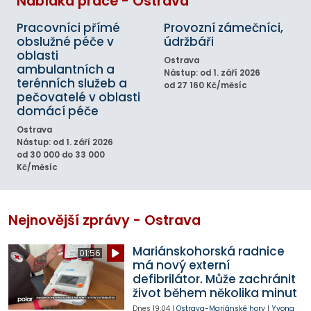
Nabídka práce - Ostrava
Pracovníci přímé
Provozní zámečníci,
obslužné péče v
údržbáři
oblasti
Ostrava
ambulantních a
Nástup: od 1. září 2026
terénních služeb a
od 27 160 Kč/měsíc
pečovatelé v oblasti
domácí péče
Ostrava
Nástup: od 1. září 2026
od 30 000 do 33 000
Kč/měsíc
Nejnovější zprávy - Ostrava
Mariánskohorská radnice
01:56
má nový externí
defibrilátor. Může zachránit
život během několika minut
Dnes
19:04
|
Ostrava-Mariánské hory
|
Yvona