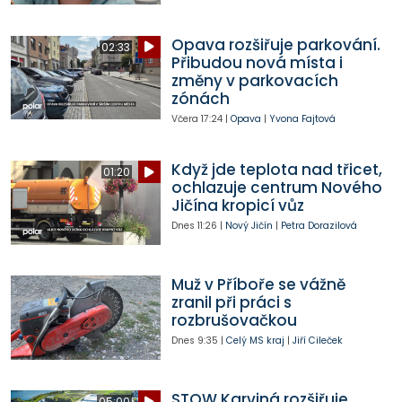
Opava rozšiřuje parkování.
02:33
Přibudou nová místa i
změny v parkovacích
zónách
Včera
17:24
|
Opava
|
Yvona Fajtová
Když jde teplota nad třicet,
01:20
ochlazuje centrum Nového
Jičína kropicí vůz
Dnes
11:26
|
Nový Jičín
|
Petra Dorazilová
Muž v Příboře se vážně
zranil při práci s
rozbrušovačkou
Dnes
9:35
|
Celý MS kraj
|
Jiří Cileček
STOW Karviná rozšiřuje
05:00