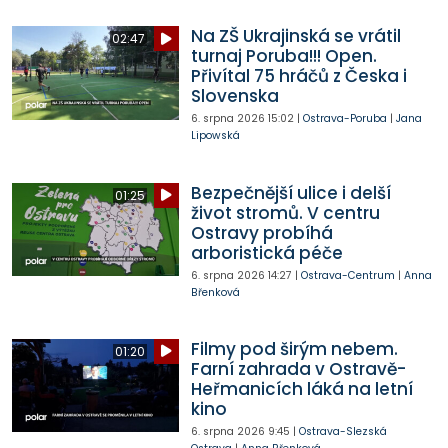
Na ZŠ Ukrajinská se vrátil
02:47
turnaj Poruba!!! Open.
Přivítal 75 hráčů z Česka i
Slovenska
6. srpna 2026
15:02
|
Ostrava-Poruba
|
Jana
Lipowská
Bezpečnější ulice i delší
01:25
život stromů. V centru
Ostravy probíhá
arboristická péče
6. srpna 2026
14:27
|
Ostrava-Centrum
|
Anna
Břenková
Filmy pod širým nebem.
01:20
Farní zahrada v Ostravě-
Heřmanicích láká na letní
kino
6. srpna 2026
9:45
|
Ostrava-Slezská