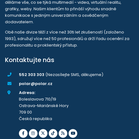
děláme vše, co se týká multimedií - videa, virtuální realitu,
grafiky, weby. Našim klientům to přináší výhodu snadné
komunikace s jediným univerzálním a osvědčeným
dodavatelem.
Obě naše divize těží z více než 30ti let zkušeností (založeno
1993), sdružují více než 50 profesionálů a drží řadu ocenění za
profesionalitu a proklientský přístup.
Kontaktujte nás
552 303 303
(Nezasílejte SMS, děkujeme)
polar@polar.cz
Adresa:
Boleslavova 710/19
Ostrava-Mariánské Hory
709 00
Česká republika