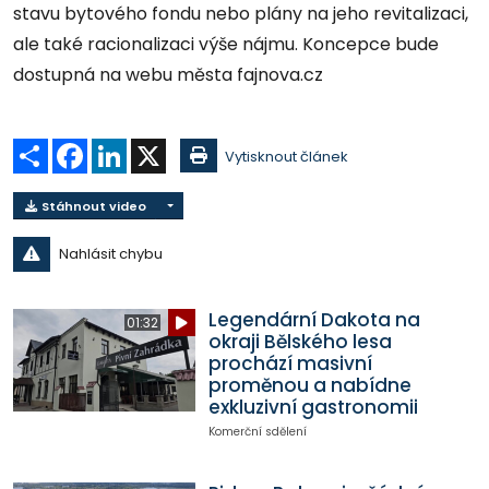
stavu bytového fondu nebo plány na jeho revitalizaci,
ale také racionalizaci výše nájmu. Koncepce bude
dostupná na webu města fajnova.cz
Sdílet
Facebook
LinkedIn
X
Vytisknout článek
Stáhnout video
Nahlásit chybu
Legendární Dakota na
01:32
okraji Bělského lesa
prochází masivní
proměnou a nabídne
exkluzivní gastronomii
Komerční sdělení