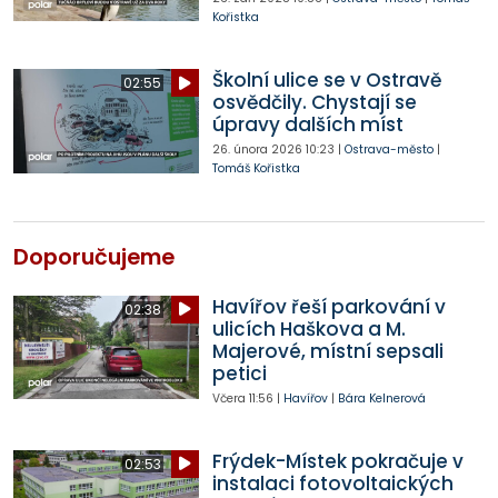
Kořistka
Školní ulice se v Ostravě
02:55
osvědčily. Chystají se
úpravy dalších míst
26. února 2026
10:23
|
Ostrava-město
|
Tomáš Kořistka
Doporučujeme
Havířov řeší parkování v
02:38
ulicích Haškova a M.
Majerové, místní sepsali
petici
Včera
11:56
|
Havířov
|
Bára Kelnerová
Frýdek-Místek pokračuje v
02:53
instalaci fotovoltaických