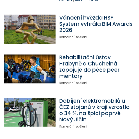
Ostrava
|
Anna Břenková
Vánoční hvězda HSF
System vyhrála BIM Awards
2026
Komerční sdělení
Rehabilitační ústav
Hrabyně a Chuchelná
zapojuje do péče peer
mentory
Komerční sdělení
Dobíjení elektromobilů u
ČEZ stojanů v kraji vzrostlo
o 34 %, na špici poprvé
Nový Jičín
Komerční sdělení