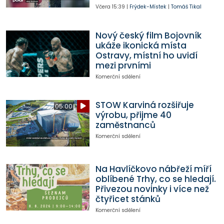
Včera
15:39
|
Frýdek-Místek
|
Tomáš Tikal
Nový český film Bojovník
ukáže ikonická místa
Ostravy, místní ho uvidí
mezi prvními
Komerční sdělení
STOW Karviná rozšiřuje
05:00
výrobu, přijme 40
zaměstnanců
Komerční sdělení
Na Havlíčkovo nábřeží míří
oblíbené Trhy, co se hledají.
Přivezou novinky i více než
čtyřicet stánků
Komerční sdělení