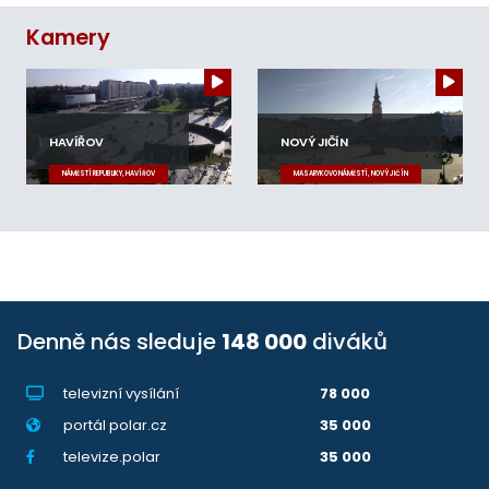
Kamery
HAVÍŘOV
NOVÝ JIČÍN
NÁMĚSTÍ REPUBLIKY, HAVÍŘOV
MASARYKOVO NÁMĚSTÍ, NOVÝ JIČÍN
Denně nás sleduje
148 000
diváků
televizní vysílání
78 000
portál polar.cz
35 000
televize.polar
35 000