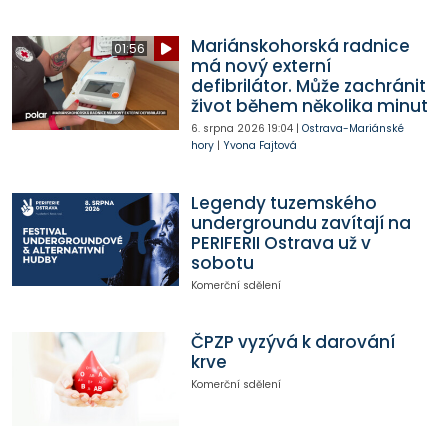
Mariánskohorská radnice
01:56
má nový externí
defibrilátor. Může zachránit
život během několika minut
6. srpna 2026
19:04
|
Ostrava-Mariánské
hory
|
Yvona Fajtová
Legendy tuzemského
undergroundu zavítají na
PERIFERII Ostrava už v
sobotu
Komerční sdělení
ČPZP vyzývá k darování
krve
Komerční sdělení