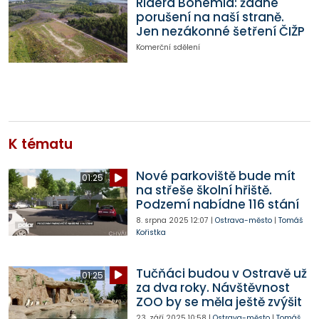
Ridera Bohemia: žádné
porušení na naší straně.
Jen nezákonné šetření ČIŽP
Komerční sdělení
K tématu
Nové parkoviště bude mít
01:25
na střeše školní hřiště.
Podzemí nabídne 116 stání
8. srpna 2025
12:07
|
Ostrava-město
|
Tomáš
Kořistka
Tučňáci budou v Ostravě už
01:25
za dva roky. Návštěvnost
ZOO by se měla ještě zvýšit
23. září 2025
10:58
|
Ostrava-město
|
Tomáš