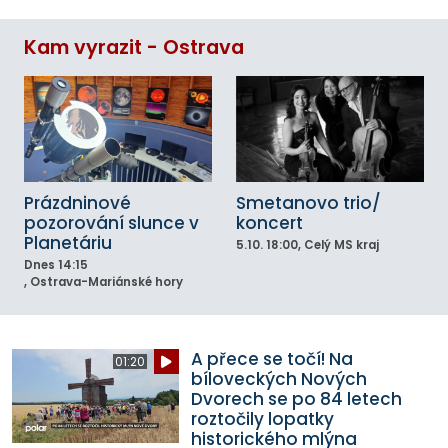
Kam vyrazit - Ostrava
Prázdninové
Smetanovo trio/
pozorování slunce v
koncert
Planetáriu
5.10.
18:00
, Celý MS kraj
Dnes
14:15
, Ostrava-Mariánské hory
A přece se točí! Na
01:20
bíloveckých Nových
Dvorech se po 84 letech
roztočily lopatky
historického mlýna