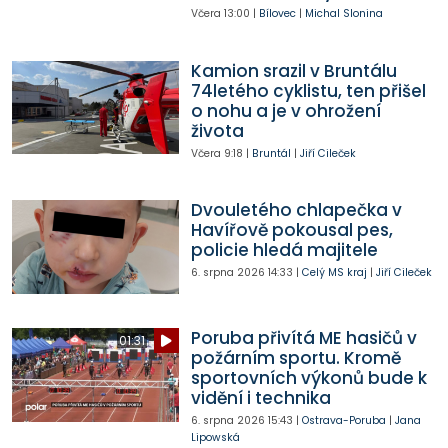
Včera
13:00
|
Bílovec
|
Michal Slonina
Kamion srazil v Bruntálu
74letého cyklistu, ten přišel
o nohu a je v ohrožení
života
Včera
9:18
|
Bruntál
|
Jiří Cileček
Dvouletého chlapečka v
Havířově pokousal pes,
policie hledá majitele
6. srpna 2026
14:33
|
Celý MS kraj
|
Jiří Cileček
Poruba přivítá ME hasičů v
01:31
požárním sportu. Kromě
sportovních výkonů bude k
vidění i technika
6. srpna 2026
15:43
|
Ostrava-Poruba
|
Jana
Lipowská