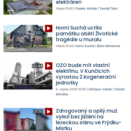
elektráren
Včera
15:43
|
Frýdek-Místek
|
Tomáš Tikal
Horní Suchá uctila
01:37
památku obětí Životické
tragédie u muralu
Včera
10:24
|
Horní Suchá
|
Bára Kelnerová
OZO bude mít vlastní
02:44
elektřinu. V Kunčicích
vyrostou 2 kogenerační
jednotky
6. srpna 2026
10:06
|
Ostrava-město
|
Tomáš
Kořistka
Zdrogovaný a opilý muž
01:20
vylezl bez jištění na
lezeckou stěnu ve Frýdku-
Místku