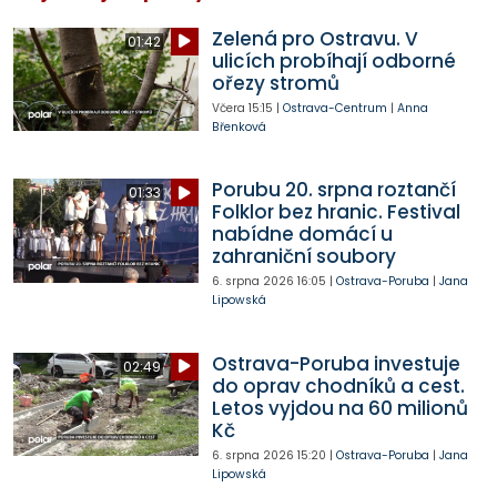
Zelená pro Ostravu. V
01:42
ulicích probíhají odborné
ořezy stromů
Včera
15:15
|
Ostrava-Centrum
|
Anna
Břenková
Porubu 20. srpna roztančí
01:33
Folklor bez hranic. Festival
nabídne domácí u
zahraniční soubory
6. srpna 2026
16:05
|
Ostrava-Poruba
|
Jana
Lipowská
Ostrava-Poruba investuje
02:49
do oprav chodníků a cest.
Letos vyjdou na 60 milionů
Kč
6. srpna 2026
15:20
|
Ostrava-Poruba
|
Jana
Lipowská