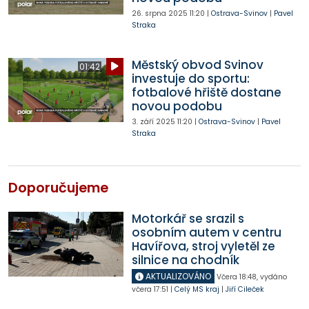
26. srpna 2025
11:20
|
Ostrava-Svinov
|
Pavel
Straka
Městský obvod Svinov
01:42
investuje do sportu:
fotbalové hřiště dostane
novou podobu
3. září 2025
11:20
|
Ostrava-Svinov
|
Pavel
Straka
Doporučujeme
Motorkář se srazil s
osobním autem v centru
Havířova, stroj vyletěl ze
silnice na chodník
AKTUALIZOVÁNO
Včera
18:48
,
vydáno
včera
17:51
|
Celý MS kraj
|
Jiří Cileček