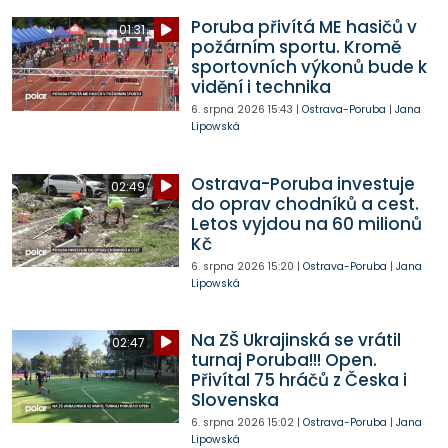
Poruba přivítá ME hasičů v
01:31
požárním sportu. Kromě
sportovních výkonů bude k
vidění i technika
6. srpna 2026
15:43
|
Ostrava-Poruba
|
Jana
Lipowská
Ostrava-Poruba investuje
02:49
do oprav chodníků a cest.
Letos vyjdou na 60 milionů
Kč
6. srpna 2026
15:20
|
Ostrava-Poruba
|
Jana
Lipowská
Na ZŠ Ukrajinská se vrátil
02:47
turnaj Poruba!!! Open.
Přivítal 75 hráčů z Česka i
Slovenska
6. srpna 2026
15:02
|
Ostrava-Poruba
|
Jana
Lipowská