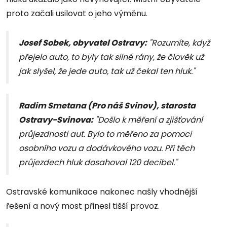
proto začali usilovat o jeho výměnu.
Josef Sobek,
obyvatel Ostravy:
"Rozumíte, když
přejelo auto, to byly tak silné rány, že člověk už
jak slyšel, že jede auto, tak už čekal ten hluk."
R
adim Smetana (Pro náš Svinov), starosta
Ostravy-Svinova
:
"Došlo k měření a zjišťování
průjezdnosti aut. Bylo to měřeno za pomoci
osobního vozu a dodávkového vozu. Při těch
průjezdech hluk dosahoval 120 decibel."
Ostravské komunikace nakonec našly vhodnější
řešení a nový most přinesl tišší provoz.