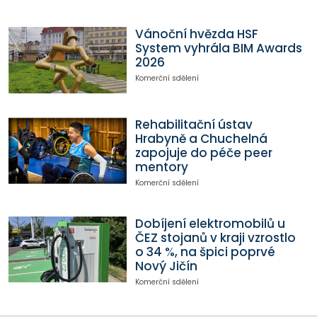
Vánoční hvězda HSF
System vyhrála BIM Awards
2026
Komerční sdělení
Rehabilitační ústav
Hrabyně a Chuchelná
zapojuje do péče peer
mentory
Komerční sdělení
Dobíjení elektromobilů u
ČEZ stojanů v kraji vzrostlo
o 34 %, na špici poprvé
Nový Jičín
Komerční sdělení