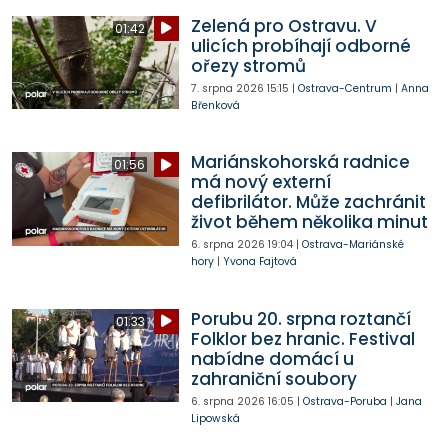
Zelená pro Ostravu. V
01:42
ulicích probíhají odborné
ořezy stromů
7. srpna 2026
15:15
|
Ostrava-Centrum
|
Anna
Břenková
Mariánskohorská radnice
01:56
má nový externí
defibrilátor. Může zachránit
život během několika minut
6. srpna 2026
19:04
|
Ostrava-Mariánské
hory
|
Yvona Fajtová
Porubu 20. srpna roztančí
01:33
Folklor bez hranic. Festival
nabídne domácí u
zahraniční soubory
6. srpna 2026
16:05
|
Ostrava-Poruba
|
Jana
Lipowská