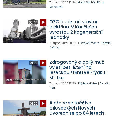
7. srpna 2026
10:24
|
Horní Suchá
|
Bára
Kelnerová
OZO bude mít vlastní
02:44
elektřinu. V Kunčicích
vyrostou 2 kogenerační
jednotky
6. srpna 2026
10:06
|
Ostrava-město
|
Tomáš
Kořistka
Zdrogovaný a opilý muž
01:20
vylezl bez jištění na
lezeckou stěnu ve Frýdku-
Místku
7. srpna 2026
15:39
|
Frýdek-Místek
|
Tomáš
Tikal
A přece se točí! Na
01:20
bíloveckých Nových
Dvorech se po 84 letech