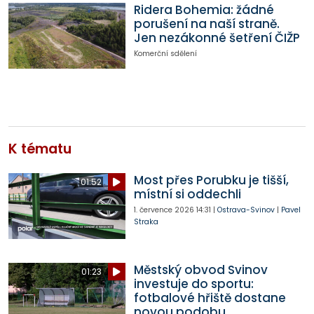
Ridera Bohemia: žádné
porušení na naší straně.
Jen nezákonné šetření ČIŽP
Komerční sdělení
K tématu
Most přes Porubku je tišší,
01:52
místní si oddechli
1. července 2026
14:31
|
Ostrava-Svinov
|
Pavel
Straka
Městský obvod Svinov
01:23
investuje do sportu:
fotbalové hřiště dostane
novou podobu