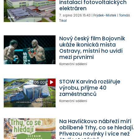
instalaci fotovoltaických
elektráren
7. srpna 2026
15:43
|
Frýdek-Místek
|
Tomáš
Tikal
Nový český film Bojovník
ukáže ikonická místa
Ostravy, místní ho uvidí
mezi prvními
Komerční sdělení
STOW Karviná rozšiřuje
05:00
výrobu, přijme 40
zaměstnanců
Komerční sdělení
Na Havlíčkovo nábřeží míří
oblíbené Trhy, co se hledají.
Přivezou novinky i více než