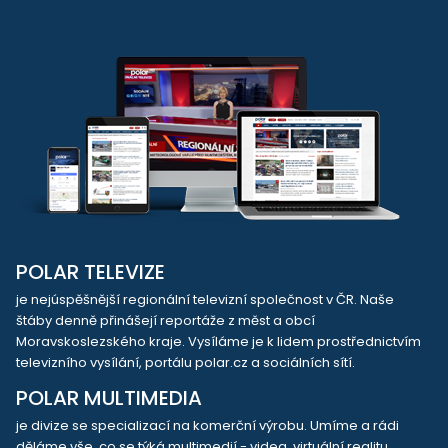
POLAR TELEVIZE
je nejúspěšnější regionální televizní společnost v ČR. Naše
štáby denně přinášejí reportáže z měst a obcí
Moravskoslezského kraje. Vysíláme je k lidem prostřednictvím
televizního vysílání, portálu polar.cz a sociálních sítí.
POLAR MULTIMEDIA
je divize se specializací na komerční výrobu. Umíme a rádi
děláme vše, co se týká multimedií - videa, virtuální realitu,