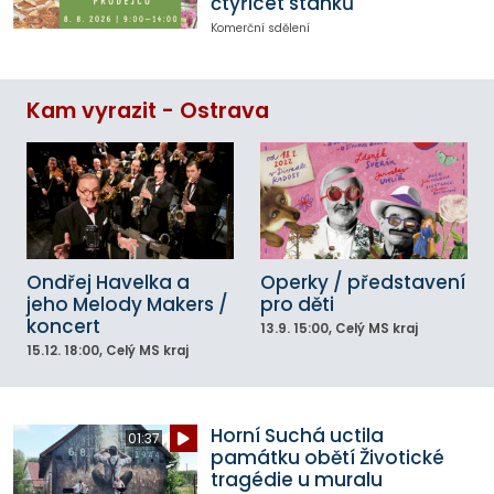
čtyřicet stánků
Komerční sdělení
Kam vyrazit - Ostrava
Ondřej Havelka a
Operky / představení
jeho Melody Makers /
pro děti
koncert
13.9.
15:00
, Celý MS kraj
15.12.
18:00
, Celý MS kraj
Horní Suchá uctila
01:37
památku obětí Životické
tragédie u muralu