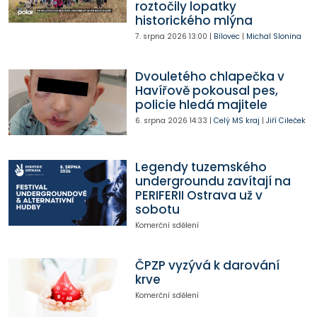
roztočily lopatky
historického mlýna
7. srpna 2026
13:00
|
Bílovec
|
Michal Slonina
Dvouletého chlapečka v
Havířově pokousal pes,
policie hledá majitele
6. srpna 2026
14:33
|
Celý MS kraj
|
Jiří Cileček
Legendy tuzemského
undergroundu zavítají na
PERIFERII Ostrava už v
sobotu
Komerční sdělení
ČPZP vyzývá k darování
krve
Komerční sdělení