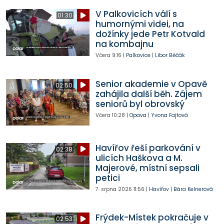
V Palkovicích válí s
01:30
humornými videi, na
dožínky jede Petr Kotvald
na kombajnu
Včera
9:16
|
Palkovice
|
Libor Běčák
Senior akademie v Opavě
02:50
zahájila další běh. Zájem
seniorů byl obrovský
Včera
10:28
|
Opava
|
Yvona Fajtová
Havířov řeší parkování v
02:38
ulicích Haškova a M.
Majerové, místní sepsali
petici
7. srpna 2026
11:56
|
Havířov
|
Bára Kelnerová
Frýdek-Místek pokračuje v
02:53