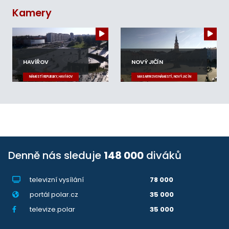
Kamery
HAVÍŘOV
NOVÝ JIČÍN
NÁMĚSTÍ REPUBLIKY, HAVÍŘOV
MASARYKOVO NÁMĚSTÍ, NOVÝ JIČÍN
Denně nás sleduje
148 000
diváků
televizní vysílání
78 000
portál polar.cz
35 000
televize.polar
35 000