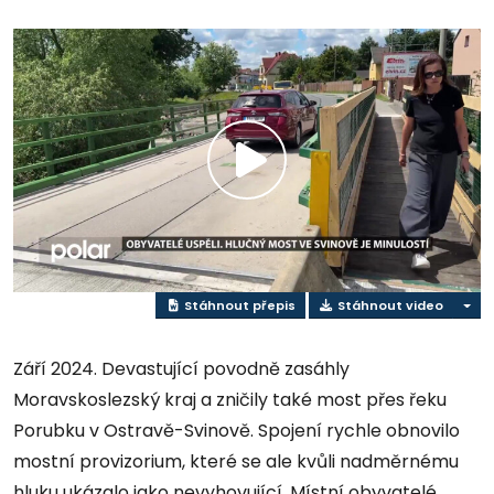
Přehrát
video
Stáhnout přepis
Stáhnout video
Září 2024. Devastující povodně zasáhly
Moravskoslezský kraj a zničily také most přes řeku
Porubku v Ostravě-Svinově. Spojení rychle obnovilo
mostní provizorium, které se ale kvůli nadměrnému
hluku ukázalo jako nevyhovující. Místní obyvatelé