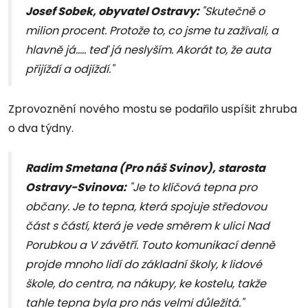
Josef Sobek,
obyvatel Ostravy:
"Skutečně o
milion procent. Protože to, co jsme tu zažívali, a
hlavně já..... teď já neslyším. Akorát to, že auta
přijíždí a odjíždí."
Zprovoznění nového mostu se podařilo uspíšit zhruba
o dva týdny.
Radim Smetana (Pro náš Svinov), starosta
Ostravy-Svinova:
"Je to klíčová tepna pro
občany. Je to tepna, která spojuje středovou
část s částí, která je vede směrem k ulici Nad
Porubkou a V závětří. Touto komunikací denně
projde mnoho lidí do základní školy, k lidové
škole, do centra, na nákupy, ke kostelu, takže
tahle tepna byla pro nás velmi důležitá."