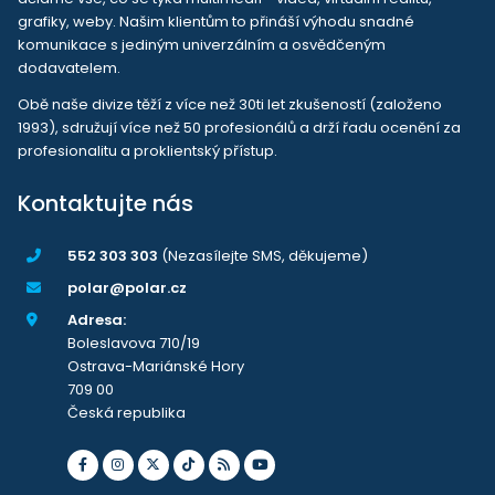
grafiky, weby. Našim klientům to přináší výhodu snadné
komunikace s jediným univerzálním a osvědčeným
dodavatelem.
Obě naše divize těží z více než 30ti let zkušeností (založeno
1993), sdružují více než 50 profesionálů a drží řadu ocenění za
profesionalitu a proklientský přístup.
Kontaktujte nás
552 303 303
(Nezasílejte SMS, děkujeme)
polar@polar.cz
Adresa:
Boleslavova 710/19
Ostrava-Mariánské Hory
709 00
Česká republika