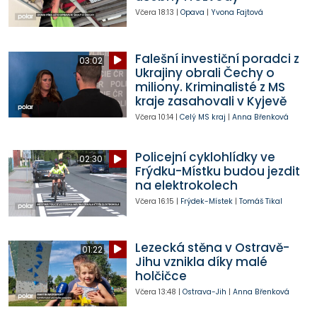
Včera
18:13
|
Opava
|
Yvona Fajtová
Falešní investiční poradci z
03:02
Ukrajiny obrali Čechy o
miliony. Kriminalisté z MS
kraje zasahovali v Kyjevě
Včera
10:14
|
Celý MS kraj
|
Anna Břenková
Policejní cyklohlídky ve
02:30
Frýdku-Místku budou jezdit
na elektrokolech
Včera
16:15
|
Frýdek-Místek
|
Tomáš Tikal
Lezecká stěna v Ostravě-
01:22
Jihu vznikla díky malé
holčičce
Včera
13:48
|
Ostrava-Jih
|
Anna Břenková