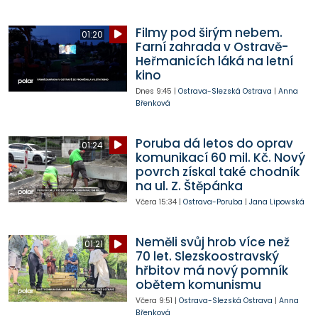
Filmy pod širým nebem.
01:20
Farní zahrada v Ostravě-
Heřmanicích láká na letní
kino
Dnes
9:45
|
Ostrava-Slezská Ostrava
|
Anna
Břenková
Poruba dá letos do oprav
01:24
komunikací 60 mil. Kč. Nový
povrch získal také chodník
na ul. Z. Štěpánka
Včera
15:34
|
Ostrava-Poruba
|
Jana Lipowská
Neměli svůj hrob více než
01:21
70 let. Slezskoostravský
hřbitov má nový pomník
obětem komunismu
Včera
9:51
|
Ostrava-Slezská Ostrava
|
Anna
Břenková