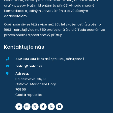
děláme vše, co se týká multimedií - videa, virtuální realitu,
grafiky, weby. Našim klientům to přináší výhodu snadné
komunikace s jediným univerzálním a osvědčeným
dodavatelem.
Obě naše divize těží z více než 30ti let zkušeností (založeno
1993), sdružují více než 50 profesionálů a drží řadu ocenění za
profesionalitu a proklientský přístup.
Kontaktujte nás
552 303 303
(Nezasílejte SMS, děkujeme)
polar@polar.cz
Adresa:
Boleslavova 710/19
Ostrava-Mariánské Hory
709 00
Česká republika