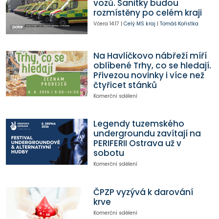
vozů. Sanitky budou
rozmístěny po celém kraji
Včera
14:17
|
Celý MS kraj
|
Tomáš Kořistka
Na Havlíčkovo nábřeží míří
oblíbené Trhy, co se hledají.
Přivezou novinky i více než
čtyřicet stánků
Komerční sdělení
Legendy tuzemského
undergroundu zavítají na
PERIFERII Ostrava už v
sobotu
Komerční sdělení
ČPZP vyzývá k darování
krve
Komerční sdělení