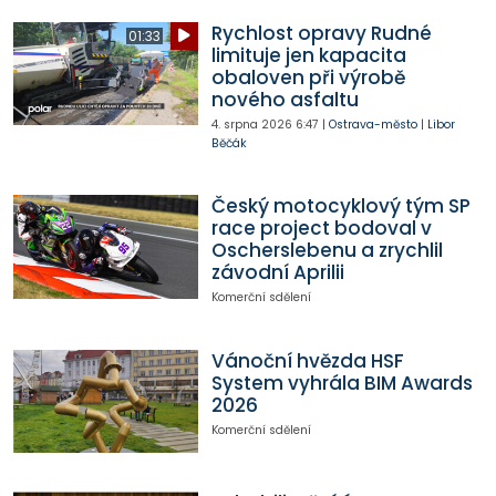
Rychlost opravy Rudné
01:33
limituje jen kapacita
obaloven při výrobě
nového asfaltu
4. srpna 2026
6:47
|
Ostrava-město
|
Libor
Běčák
Český motocyklový tým SP
race project bodoval v
Oscherslebenu a zrychlil
závodní Aprilii
Komerční sdělení
Vánoční hvězda HSF
System vyhrála BIM Awards
2026
Komerční sdělení