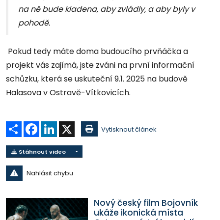
na ně bude kladena, aby zvládly, a aby byly v
pohodě.
Pokud tedy máte doma budoucího prvňáčka a
projekt vás zajímá, jste zváni na první informační
schůzku, která se uskuteční 9.1. 2025 na budově
Halasova v Ostravě-Vítkovicích.
Sdílet
Facebook
LinkedIn
X
Vytisknout článek
Stáhnout video
Nahlásit chybu
Nový český film Bojovník
ukáže ikonická místa