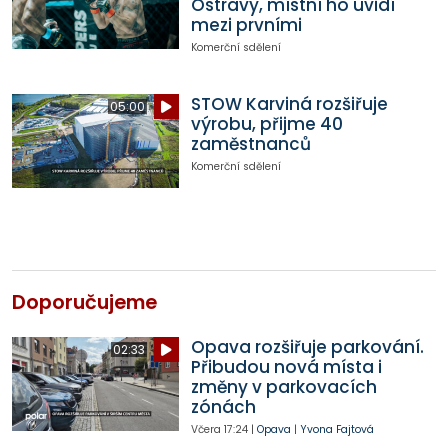
Ostravy, místní ho uvidí
mezi prvními
Komerční sdělení
STOW Karviná rozšiřuje
05:00
výrobu, přijme 40
zaměstnanců
Komerční sdělení
Doporučujeme
Opava rozšiřuje parkování.
02:33
Přibudou nová místa i
změny v parkovacích
zónách
Včera
17:24
|
Opava
|
Yvona Fajtová