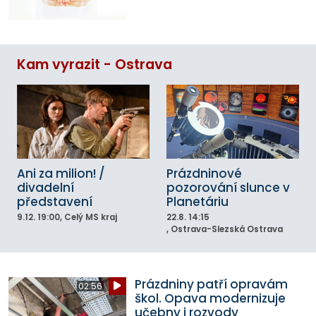
Kam vyrazit - Ostrava
Ani za milion! /
Prázdninové
divadelní
pozorování slunce v
představení
Planetáriu
9.12.
19:00
, Celý MS kraj
22.8.
14:15
, Ostrava-Slezská Ostrava
Prázdniny patří opravám
02:56
škol. Opava modernizuje
učebny i rozvody