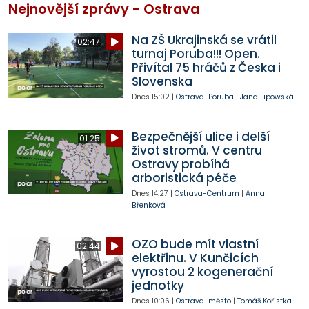
Nejnovější zprávy - Ostrava
Na ZŠ Ukrajinská se vrátil
02:47
turnaj Poruba!!! Open.
Přivítal 75 hráčů z Česka i
Slovenska
Dnes
15:02
|
Ostrava-Poruba
|
Jana Lipowská
Bezpečnější ulice i delší
01:25
život stromů. V centru
Ostravy probíhá
arboristická péče
Dnes
14:27
|
Ostrava-Centrum
|
Anna
Břenková
OZO bude mít vlastní
02:44
elektřinu. V Kunčicích
vyrostou 2 kogenerační
jednotky
Dnes
10:06
|
Ostrava-město
|
Tomáš Kořistka