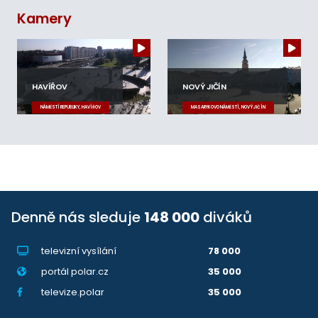
Kamery
HAVÍŘOV
NOVÝ JIČÍN
NÁMĚSTÍ REPUBLIKY, HAVÍŘOV
MASARYKOVO NÁMĚSTÍ, NOVÝ JIČÍN
Denně nás sleduje
148 000
diváků
televizní vysílání
78 000
portál polar.cz
35 000
televize.polar
35 000