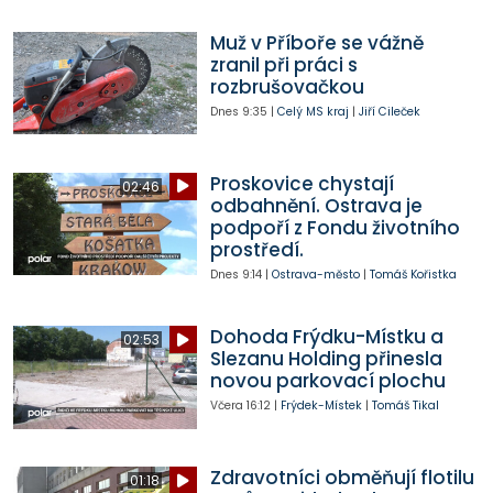
Muž v Příboře se vážně
zranil při práci s
rozbrušovačkou
Dnes
9:35
|
Celý MS kraj
|
Jiří Cileček
Proskovice chystají
02:46
odbahnění. Ostrava je
podpoří z Fondu životního
prostředí.
Dnes
9:14
|
Ostrava-město
|
Tomáš Kořistka
Dohoda Frýdku-Místku a
02:53
Slezanu Holding přinesla
novou parkovací plochu
Včera
16:12
|
Frýdek-Místek
|
Tomáš Tikal
Zdravotníci obměňují flotilu
01:18