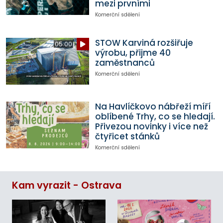
mezi prvními
Komerční sdělení
STOW Karviná rozšiřuje
05:00
výrobu, přijme 40
zaměstnanců
Komerční sdělení
Na Havlíčkovo nábřeží míří
oblíbené Trhy, co se hledají.
Přivezou novinky i více než
čtyřicet stánků
Komerční sdělení
Kam vyrazit - Ostrava