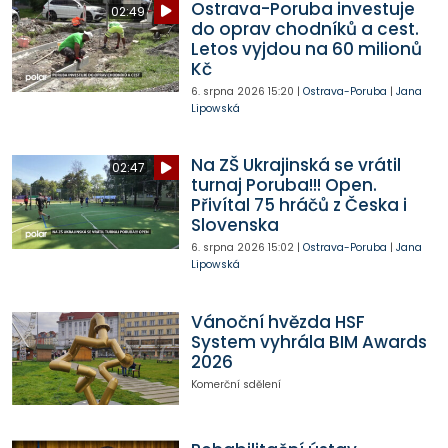
Ostrava-Poruba investuje
02:49
do oprav chodníků a cest.
Letos vyjdou na 60 milionů
Kč
6. srpna 2026
15:20
|
Ostrava-Poruba
|
Jana
Lipowská
Na ZŠ Ukrajinská se vrátil
02:47
turnaj Poruba!!! Open.
Přivítal 75 hráčů z Česka i
Slovenska
6. srpna 2026
15:02
|
Ostrava-Poruba
|
Jana
Lipowská
Vánoční hvězda HSF
System vyhrála BIM Awards
2026
Komerční sdělení