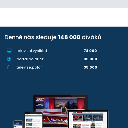
Denně nás sleduje
148 000
diváků
televizní vysílání
78 000
portál polar.cz
35 000
televize.polar
35 000