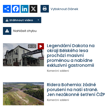
Sdílet
Facebook
LinkedIn
X
Vytisknout článek
Stáhnout video
Nahlásit chybu
Legendární Dakota na
01:32
okraji Bělského lesa
prochází masivní
proměnou a nabídne
exkluzivní gastronomii
Komerční sdělení
Ridera Bohemia: žádné
porušení na naší straně.
Jen nezákonné šetření ČIŽP
Komerční sdělení