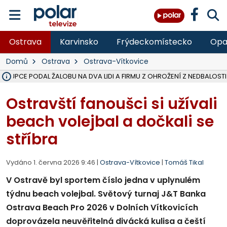
Ostrava
Karvinsko
Frýdeckomístecko
Opa
Domů
Ostrava
Ostrava-Vítkovice
ÁSTUPCE PODAL ŽALOBU NA DVA LIDI A FIRMU Z OHROŽENÍ Z NEDBALOSTI
NA SLEZSKÉ HARTĚ PŘIBYLO SINIC, VODA MÁ HORŠÍ KVALITU, HYGIENI
NA BÍLOVECKÝCH NOVÝCH DVORECH SE PO 84 LETECH ROZTOČILY L
KARVINSKÉ MOŘE ZÍSKÁ NOVÉ GASTRO ZÁZEMÍ S VYHLÍDKOVOU TER
REKONSTRUKCE MATEŘSKÉ ŠKOLY V CHLEBIČOVĚ MÍŘÍ DO FINÁLE, VÍ
CYKLISTU (74) SRAZIL V BRUNTÁLU KAMION, JE V OHROŽENÍ ŽIVOTA,
POLICIE HLEDÁ PŘÍPADNÉ SVĚDKY, KTEŘÍ POMŮŽOU OBJASNIT PRŮ
MS KRAJ DOKONČIL OPRAVU SILNICE MEZI VRBNEM A HEŘMANOVICEM
SMVAK NABÍZÍ V DOBĚ SUCHA VODU OBCÍM A FIRMÁM, CISTERNY JE
F-M POKRAČUJE V INSTALACI FOTOVOLTAICKÝCH ELEKTRÁREN, REP
SENIOR AKADEMIE V OPAVĚ ZAHÁJILA DALŠÍ BĚH, REPORTÁŽ NA POL
PLANETÁRIUM V OSTRAVĚ CHYSTÁ POZOROVÁNÍ ČÁSTEČNÉHO ZATMĚ
OPRAVA ULIC V HAVÍŘOVĚ UKONČÍ NELEGÁLNÍ PARKOVÁNÍ VE VNI
V HAVÍŘOVĚ SE TĚŽCE ZRANIL MOTORKÁŘ PO SRÁŽCE S AUTEM, INF
TRAGICKÁ SRÁŽKA VLAKU S KAMIONEM V DOLNÍ LUTYNI Z LEDNA 
Ostravští fanoušci si užívali
beach volejbal a dočkali se
stříbra
Vydáno 1. června 2026 9:46 |
Ostrava-Vítkovice
|
Tomáš Tikal
V Ostravě byl sportem číslo jedna v uplynulém
týdnu beach volejbal. Světový turnaj J&T Banka
Ostrava Beach Pro 2026 v Dolních Vítkovicích
doprovázela neuvěřitelná divácká kulisa a čeští