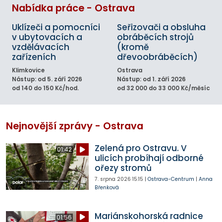
Nabídka práce - Ostrava
Uklízeči a pomocníci
Seřizovači a obsluha
v ubytovacích a
obráběcích strojů
vzdělávacích
(kromě
zařízeních
dřevoobráběcích)
Klimkovice
Ostrava
Nástup: od 5. září 2026
Nástup: od 1. září 2026
od 140 do 150 Kč/hod.
od 32 000 do 33 000 Kč/měsíc
Nejnovější zprávy - Ostrava
Zelená pro Ostravu. V
01:42
ulicích probíhají odborné
ořezy stromů
7. srpna 2026
15:15
|
Ostrava-Centrum
|
Anna
Břenková
Mariánskohorská radnice
01:56