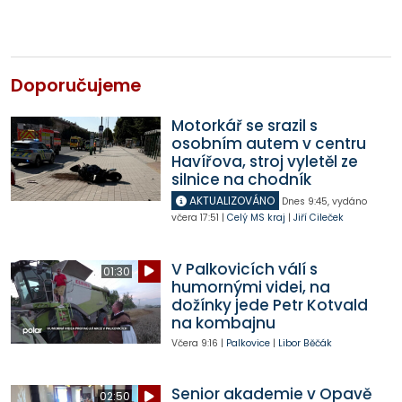
Doporučujeme
Motorkář se srazil s
osobním autem v centru
Havířova, stroj vyletěl ze
silnice na chodník
AKTUALIZOVÁNO
Dnes
9:45
,
vydáno
včera
17:51
|
Celý MS kraj
|
Jiří Cileček
V Palkovicích válí s
01:30
humornými videi, na
dožínky jede Petr Kotvald
na kombajnu
Včera
9:16
|
Palkovice
|
Libor Běčák
Senior akademie v Opavě
02:50