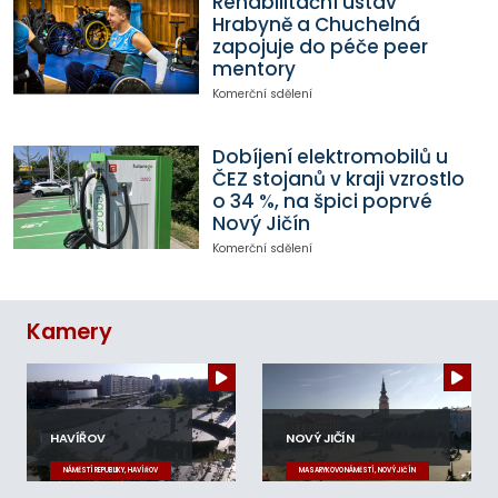
Rehabilitační ústav
Hrabyně a Chuchelná
zapojuje do péče peer
mentory
Komerční sdělení
Dobíjení elektromobilů u
ČEZ stojanů v kraji vzrostlo
o 34 %, na špici poprvé
Nový Jičín
Komerční sdělení
Kamery
HAVÍŘOV
NOVÝ JIČÍN
NÁMĚSTÍ REPUBLIKY, HAVÍŘOV
MASARYKOVO NÁMĚSTÍ, NOVÝ JIČÍN