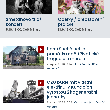
Smetanovo trio/
Operky / představení
koncert
pro děti
5.10.
18:00
, Celý MS kraj
13.9.
15:00
, Celý MS kraj
Horní Suchá uctila
01:37
památku obětí Životické
tragédie u muralu
7. srpna 2026
10:24
|
Horní Suchá
|
Bára
Kelnerová
OZO bude mít vlastní
02:44
elektřinu. V Kunčicích
vyrostou 2 kogenerační
jednotky
6. srpna 2026
10:06
|
Ostrava-město
|
Tomáš
Kořistka