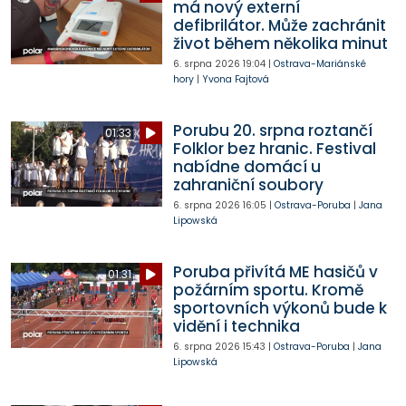
má nový externí
defibrilátor. Může zachránit
život během několika minut
6. srpna 2026
19:04
|
Ostrava-Mariánské
hory
|
Yvona Fajtová
Porubu 20. srpna roztančí
01:33
Folklor bez hranic. Festival
nabídne domácí u
zahraniční soubory
6. srpna 2026
16:05
|
Ostrava-Poruba
|
Jana
Lipowská
Poruba přivítá ME hasičů v
01:31
požárním sportu. Kromě
sportovních výkonů bude k
vidění i technika
6. srpna 2026
15:43
|
Ostrava-Poruba
|
Jana
Lipowská