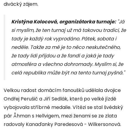
divácký zájem.
Kristýna Kolocová, organizátorka turnaje:
"Já
si myslím, že ten turnaj už má takovou tradici, že
tady je každý rok vyprodáno. Pátek, sobota i
neděle. Takže za mě je to něco neskutečného,
že tady lidi přijdou a že fandí a jaká je tady
atmosféra a všechno dohromady. Myslím si, že
celá republika může být na tento turnaj pyšná."
Velkou radost domácím fanoušků udělala dvojice
Ondřej Perušič a Jiří Sedlák, která po velké jízdě
vybojovala stříbrné medaile. Vítězi se stal švédský
pár Åhman s Hellvigem, mezi ženami se ze zlata
radovaly Kanaďanky Paredesová - Wilkersonová.