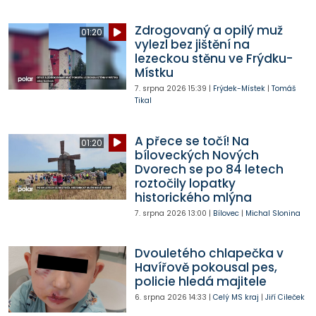
Zdrogovaný a opilý muž
01:20
vylezl bez jištění na
lezeckou stěnu ve Frýdku-
Místku
7. srpna 2026
15:39
|
Frýdek-Místek
|
Tomáš
Tikal
A přece se točí! Na
01:20
bíloveckých Nových
Dvorech se po 84 letech
roztočily lopatky
historického mlýna
7. srpna 2026
13:00
|
Bílovec
|
Michal Slonina
Dvouletého chlapečka v
Havířově pokousal pes,
policie hledá majitele
6. srpna 2026
14:33
|
Celý MS kraj
|
Jiří Cileček