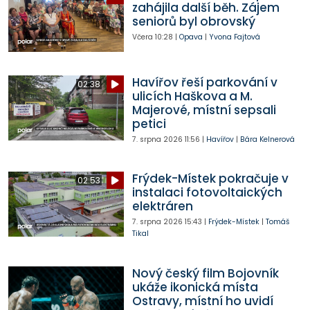
zahájila další běh. Zájem
seniorů byl obrovský
Včera
10:28
|
Opava
|
Yvona Fajtová
Havířov řeší parkování v
02:38
ulicích Haškova a M.
Majerové, místní sepsali
petici
7. srpna 2026
11:56
|
Havířov
|
Bára Kelnerová
Frýdek-Místek pokračuje v
02:53
instalaci fotovoltaických
elektráren
7. srpna 2026
15:43
|
Frýdek-Místek
|
Tomáš
Tikal
Nový český film Bojovník
ukáže ikonická místa
Ostravy, místní ho uvidí