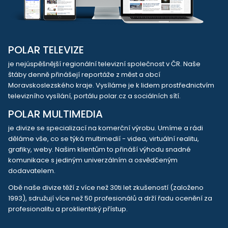
POLAR TELEVIZE
je nejúspěšnější regionální televizní společnost v ČR. Naše
štáby denně přinášejí reportáže z měst a obcí
Moravskoslezského kraje. Vysíláme je k lidem prostřednictvím
televizního vysílání, portálu polar.cz a sociálních sítí.
POLAR MULTIMEDIA
je divize se specializací na komerční výrobu. Umíme a rádi
děláme vše, co se týká multimedií - videa, virtuální realitu,
grafiky, weby. Našim klientům to přináší výhodu snadné
komunikace s jediným univerzálním a osvědčeným
dodavatelem.
Obě naše divize těží z více než 30ti let zkušeností (založeno
1993), sdružují více než 50 profesionálů a drží řadu ocenění za
profesionalitu a proklientský přístup.