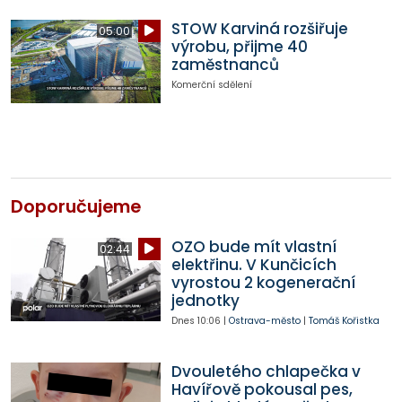
STOW Karviná rozšiřuje
05:00
výrobu, přijme 40
zaměstnanců
Komerční sdělení
Doporučujeme
OZO bude mít vlastní
02:44
elektřinu. V Kunčicích
vyrostou 2 kogenerační
jednotky
Dnes
10:06
|
Ostrava-město
|
Tomáš Kořistka
Dvouletého chlapečka v
Havířově pokousal pes,