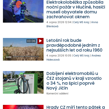
Elektrokoloběžka způsobila
noční požár v Hlučíně, hasiči
museli obyvatele domu
zachraňovat oknem
4. srpna 2026
12:04
|
Celý MS kraj
|
Anna
Břenková
Letošní rok bude
03:06
pravděpodobně jedním z
nejsušších let od roku 1960
4. srpna 2026
10:05
|
Celý MS kraj
|
Andrea
Holeszová
Dobíjení elektromobilů u
ČEZ stojanů v kraji vzrostlo
o 34 %, na špici poprvé
Nový Jičín
Komerční sdělení
Hrady CZ míří tento pátek a