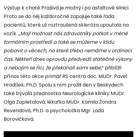
Výstup k chatě Prašivá je možný i po asfaltové silnici.
Proto se do něj každoročně zapojuje také řada
pacientů, které už roztroušená skleróza upoutala na
vozík. „
Mají možnost nás zdravotníky potkat v méně
formálním prostředí a také se můžeme v klidu
pobavit o věcech, na které třeba nemáme v ordinaci
čas. Někteří dnes opravdu předvedli statečné výkony
a nebojím se říci, že překonali sami sebe,
“ přiblížil
přínos této akce primář RS centra doc. MUDr. Pavel
Hradílek, Ph.D. Spolu s ním prožili den v Beskydech
také bývalá přednostka Neurologické kliniky MUDr.
Olga Zapletalová, lékařka MUDr. Kamila Žondra
Revendová, Ph.D. a psycholožka Mgr. Lada
Borovičková.