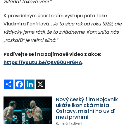
zvládat takové věci.“
K pravidelným účastnicím výstupu patří také
Vladimíra Fanfrlová. „
Je to sice rok od roku těžší, ale
vždycky jsme rádi, že to zvládneme
.
Komunita nás
„roskařů“ je velmi silná.“
Podívejte se i na zajímavé video z akce:
https://youtu.be/QKv60uHr6HA
.
Sdílet
Facebook
LinkedIn
X
Nový český film Bojovník
ukáže ikonická místa
Ostravy, místní ho uvidí
mezi prvními
Komerční sdělení