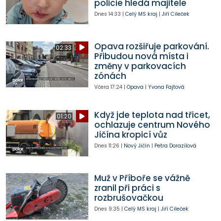
policie hledá majitele
Dnes
14:33
|
Celý MS kraj
|
Jiří Cileček
Opava rozšiřuje parkování.
02:33
Přibudou nová místa i
změny v parkovacích
zónách
Včera
17:24
|
Opava
|
Yvona Fajtová
Když jde teplota nad třicet,
01:20
ochlazuje centrum Nového
Jičína kropicí vůz
Dnes
11:26
|
Nový Jičín
|
Petra Dorazilová
Muž v Příboře se vážně
zranil při práci s
rozbrušovačkou
Dnes
9:35
|
Celý MS kraj
|
Jiří Cileček