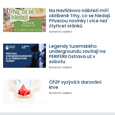
Na Havlíčkovo nábřeží míří
oblíbené Trhy, co se hledají.
Přivezou novinky i více než
čtyřicet stánků
Komerční sdělení
Legendy tuzemského
undergroundu zavítají na
PERIFERII Ostrava už v
sobotu
Komerční sdělení
ČPZP vyzývá k darování
krve
Komerční sdělení