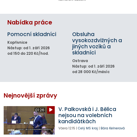
Nabídka práce
Pomocní skladníci
Obsluha
vysokozdvižných a
Kopřivnice
jiných vozíků a
Nástup: od 1. září 2026
skladníci
od 150 do 220 Kč/hod.
Ostrava
Nástup: od 1. září 2026
od 28 000 Kč/měsíc
Nejnovější zprávy
V. Palkovská i J. Bělica
01:26
nejsou na volebních
kandidátkách
Včera
12:15
|
Celý MS kraj
|
Bára Kelnerová