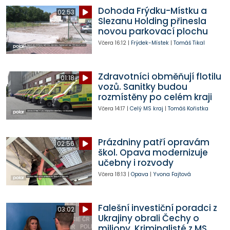
Dohoda Frýdku-Místku a
02:53
Slezanu Holding přinesla
novou parkovací plochu
Včera
16:12
|
Frýdek-Místek
|
Tomáš Tikal
Zdravotníci obměňují flotilu
01:18
vozů. Sanitky budou
rozmístěny po celém kraji
Včera
14:17
|
Celý MS kraj
|
Tomáš Kořistka
Prázdniny patří opravám
02:56
škol. Opava modernizuje
učebny i rozvody
Včera
18:13
|
Opava
|
Yvona Fajtová
Falešní investiční poradci z
03:02
Ukrajiny obrali Čechy o
miliony. Kriminalisté z MS