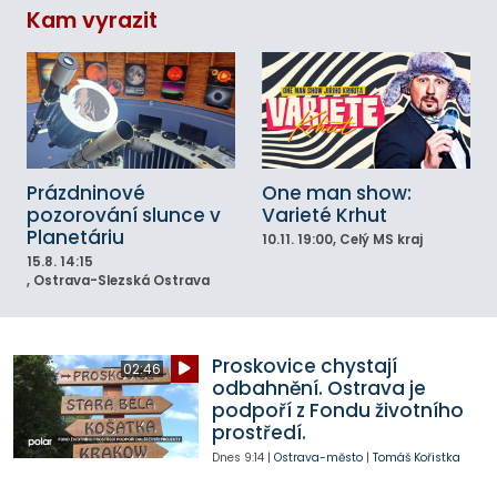
Kam vyrazit
Prázdninové
One man show:
pozorování slunce v
Varieté Krhut
Planetáriu
10.11.
19:00
, Celý MS kraj
15.8.
14:15
, Ostrava-Slezská Ostrava
Proskovice chystají
02:46
odbahnění. Ostrava je
podpoří z Fondu životního
prostředí.
Dnes
9:14
|
Ostrava-město
|
Tomáš Kořistka