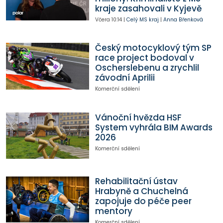
kraje zasahovali v Kyjevě
Včera
10:14
|
Celý MS kraj
|
Anna Břenková
Český motocyklový tým SP
race project bodoval v
Oscherslebenu a zrychlil
závodní Aprilii
Komerční sdělení
Vánoční hvězda HSF
System vyhrála BIM Awards
2026
Komerční sdělení
Rehabilitační ústav
Hrabyně a Chuchelná
zapojuje do péče peer
mentory
Komerční sdělení