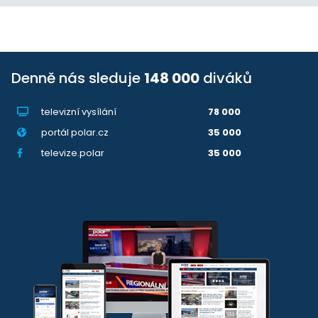
Denně nás sleduje
148 000
diváků
televizní vysílání
78 000
portál polar.cz
35 000
televize.polar
35 000