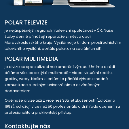
POLAR TELEVIZE
je nejúspěšnější regionální televizní společnost v ČR. Naše
štáby denně přinášejí reportáže z měst a obcí
Moravskoslezského kraje. Vysíláme je k lidem prostřednictvím
televizního vysílání, portálu polar.cz a sociálních sítí.
POLAR MULTIMEDIA
je divize se specializací na komerční výrobu. Umíme a rádi
děláme vše, co se týká multimedií - videa, virtuální realitu,
grafiky, weby. Našim klientům to přináší výhodu snadné
komunikace s jediným univerzálním a osvědčeným
dodavatelem.
Obě naše divize těží z více než 30ti let zkušeností (založeno
1993), sdružují více než 50 profesionálů a drží řadu ocenění za
profesionalitu a proklientský přístup.
Kontaktujte nás