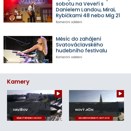
sobotu na Veveří s
Danielem Landou, Mirai,
Rybičkami 48 nebo Mig 21
Komerční sdělení
Měsíc do zahájení
Svatováclavského
hudebního festivalu
Komerční sdělení
Kamery
HAVÍŘOV
NOVÝ JIČÍN
NÁMĚSTÍ REPUBLIKY, HAVÍŘOV
MASARYKOVO NÁMĚSTÍ, NOVÝ JIČÍN