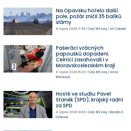
Na Opavsku hořelo další
pole, požár zničil 35 balíků
slámy
4. srpna 2026
17:38
|
Celý MS kraj
|
Jiří Cileček
Pašeráci vzácných
papoušků dopadeni.
Celníci zasahovali i v
Moravskoslezském kraji
4. srpna 2026
15:02
|
Celý MS kraj
|
Anna
Břenková
Hosté ve studiu: Pavel
Staněk (SPD), krajský radní
za SPD
4. srpna 2026
14:30
|
Celý MS kraj
|
Renáta E.
Orlíková