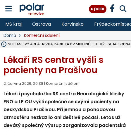
MS kraj
Ostrava
Karvinsko
Frýdeckomíste
Domů
Komerční sdělení
VOLNOČASOVÝ AREÁL RIVKA PARK ZA 62 MILIONŮ, OTEVŘE SE 14. SRPNA
NA SLEZSKÉ HARTĚ PŘIBYLO SINIC, VODA MÁ HORŠÍ KVALITU, HYGIENI
ÚOHS DAL ZÁTORU POKUTU 100 000 ZA CHYBY V ZAKÁZCE NA OBN
AREÁL LODIČEK V KARVINÉ SE PŘIPRAVUJE NA VELKOU REKONSTRUKC
KARVINÁ ZNÁ BUDOUCÍ PODOBU AREÁLU LODIČKY V PARKU BOŽEN
MORAVSKOSLEZŠTÍ POLICISTÉ ODHALILI MEZINÁRODNÍ GANG PODVO
LÁKALI LIDI NA ZISKY Z KRYPTOMĚN, INFO A VIDEO NA POLAR.CZ
RADNÍ OSTRAVY A POSLANKYNĚ A. HOFFMANNOVÁ ZA PIRÁTY PODA
NA POSTUP MINISTERSTVA ŽIVOTNÍHO PROSTŘEDÍ V KAUZE HALDY 
MUŽ V PŘÍBOŘE SE VÁŽNĚ ZRANIL PŘI PRÁCI S ROZBRUŠOVAČKOU, I
SLEZSKÁ OSTRAVA PŘIPRAVUJE PROJEKTOVOU DOKUMENTACI PRO 
PODEZŘELÝ BALÍČEK ZASTAVIL PROVOZ NA NÁDRAŽÍ VE F-M, ČEKÁ 
CHLAPEČKA (2) V HAVÍŘOVĚ POKOUSAL PES, POLICIE HLEDÁ MAJITEL
MS KRAJ VYBUDUJE ZA 40 MILIONŮ V JABLUNKOVĚ NOVÝ MOST PŘES O
FOTBALISTA LAURI LAINE SE VRACÍ Z BANÍKU OSTRAVA NA PŮL ROK
Lékaři RS centra vyšli s
pacienty na Prašivou
2. června 2026, 20:38 |
Komerční sdělení
Lékaři i psycholožka RS centra Neurologické kliniky
FNO a LF OU vyšli společně se svými pacienty na
beskydskou Prašivou. Příjemnou a pohodovou
atmosféru nezkazilo ani deštivé počasí. Letos už
devátý společný výstup zorganizovala pacientská