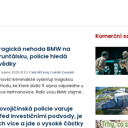
Komerční s
ragická nehoda BMW na
runtálsku, policie hledá
vědky
. srpna 2025
8:31
|
Celý MS kraj
|
Lukáš Zavadil
novští kriminalisté vyšetřují tragickou
hodu, ke které došlo 11. srpna odpoledne u
0
ce Heřmanovice. Řidič vozu BMW zřejmě
zvládl řízení a narazil do stromu. Jeden z
sažérů zemřel, další dva lidé byli těžce
ovojičínská policie varuje
aněni. Policie hledá svědky, kteří poskytli
řed investičními podvody, je
vní pomoc.
ich více a jde o vysoké částky