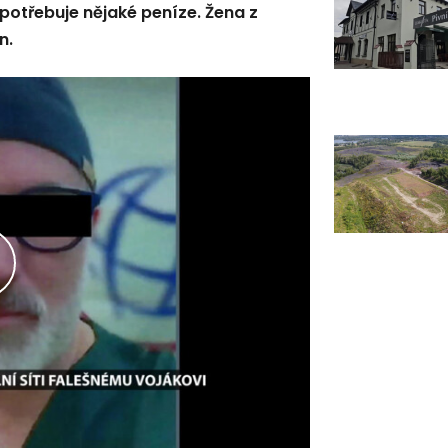
 potřebuje nějaké peníze. Žena z
n.
řehrát
ideo