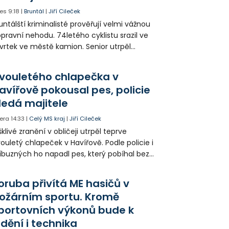
es
9:18
|
Bruntál
|
Jiří Cileček
untálští kriminalisté prověřují velmi vážnou
pravní nehodu. 74letého cyklistu srazil ve
vrtek ve městě kamion. Senior utrpěl
vastující zranění nohy a v ohrožení života
l letecky přepraven do nemocnice. Policie
vouletého chlapečka v
edá případné svědky.
avířově pokousal pes, policie
ledá majitele
era
14:33
|
Celý MS kraj
|
Jiří Cileček
klivé zranění v obličeji utrpěl teprve
ouletý chlapeček v Havířově. Podle policie i
íbuzných ho napadl pes, který pobíhal bez
dítka a náhubku. Majitel psa údajně z místa
ešel. Případem už se zabývá policie, která
oruba přivítá ME hasičů v
jitele psa hledá.
ožárním sportu. Kromě
portovních výkonů bude k
idění i technika