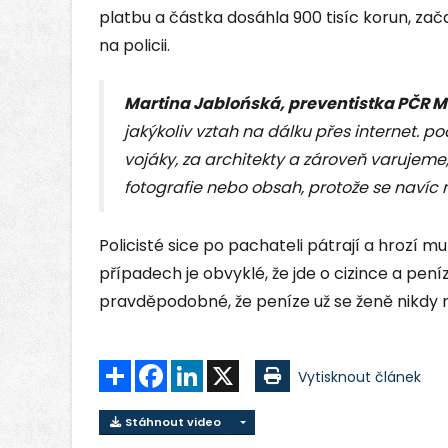
platbu a částka dosáhla 900 tisíc korun, zač
na policii.
Martina Jablońská, preventistka PČR M
jakýkoliv vztah na dálku přes internet. po
vojáky, za architekty a zároveň varujeme,
fotografie nebo obsah, protože se navíc 
Policisté sice po pachateli pátrají a hrozí mu
případech je obvyklé, že jde o cizince a pení
pravděpodobné, že peníze už se ženě nikdy n
Sdílet
Facebook
LinkedIn
X
Vytisknout článek
Stáhnout video