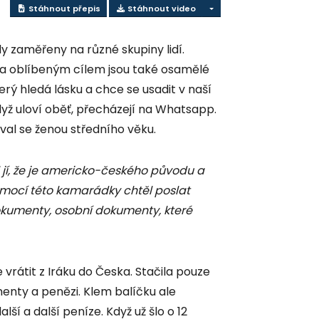
Stáhnout přepis
Stáhnout video
 zaměřeny na různé skupiny lidí.
ry a oblíbeným cílem jsou také osamělé
erý hledá lásku a chce se usadit v naší
dyž uloví oběť, přecházejí na Whatsapp.
al se ženou středního věku.
 jí, že je americko-českého původu a
omocí této kamarádky chtěl poslat
okumenty, osobní dokumenty, které
 vrátit z Iráku do Česka. Stačila pouze
menty a penězi. Klem balíčku ale
lší a další peníze. Když už šlo o 12