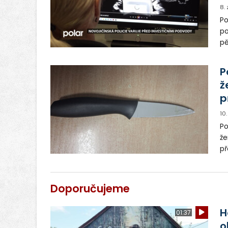
8.
Po
po
pě
př
ko
P
ž
p
10
Po
že
př
zn
Doporučujeme
H
01:37
o