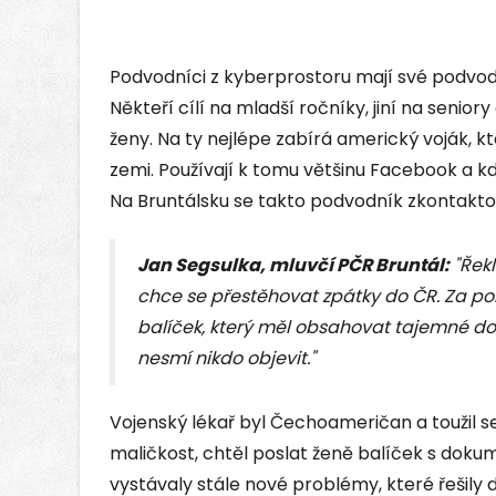
Podvodníci z kyberprostoru mají své podvody
Někteří cílí na mladší ročníky, jiní na senio
ženy. Na ty nejlépe zabírá americký voják, kt
zemi. Používají k tomu většinu Facebook a k
Na Bruntálsku se takto podvodník zkontaktov
Jan Segsulka, mluvčí PČR Bruntál:
"Řekl
chce se přestěhovat zpátky do ČR. Za p
balíček, který měl obsahovat tajemné d
nesmí nikdo objevit."
Vojenský lékař byl Čechoameričan a toužil se
maličkost, chtěl poslat ženě balíček s doku
vystávaly stále nové problémy, které řešily da