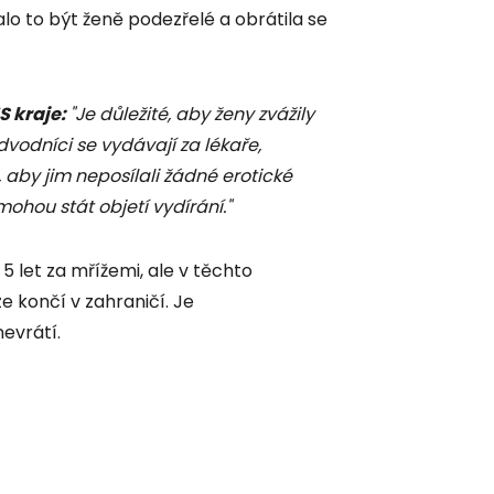
alo to být ženě podezřelé a obrátila se
S kraje:
"Je důležité, aby ženy zvážily
dvodníci se vydávají za lékaře,
 aby jim neposílali žádné erotické
mohou stát objetí vydírání."
 5 let za mřížemi, ale v těchto
ze končí v zahraničí. Je
evrátí.