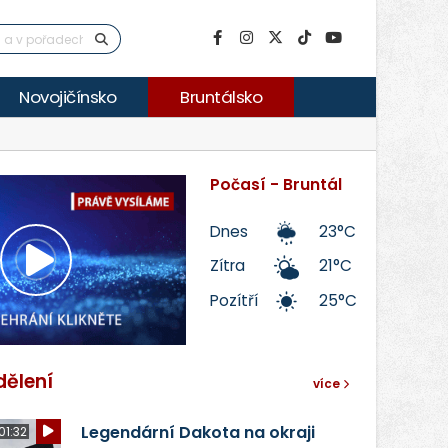
Novojičínsko
Bruntálsko
Počasí - Bruntál
Dnes
23°C
Zítra
21°C
Přehrát
Pozítří
25°C
video
dělení
více
Legendární Dakota na okraji
01:32