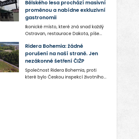
Bělského lesa prochází masivní
proměnou a nabídne exkluzivní
gastronomii
Ikonické místo, které zná snad každý
Ostravan, restaurace Dakota, píše
novou kapitolu. Silná mateřská
Ridera Bohemia: žádné
společnost Dang Investment Group
porušení na naší straně. Jen
s.r.o. investuje do projektu přes 50
nezákonné šetření ČIŽP
milionů korun. Cílem je přinést
Ostravě dva špičkové gastronomické
Společnost Ridera Bohemia, proti
koncepty, které v regionu dosud
které bylo Českou inspekcí životního
chyběly, luxusní středomořskou
prostředí (ČIŽP) čtyři roky vedeno
kuchyni a autentickou asijskou
vykonstruované řízení, při realizaci
gastronomii.
OVS na heřmanické haldě
postupovala v souladu se zákonem a
zadáním státního podniku DIAMO a v
této souvislosti nelze hovořit o
žádném odpadu. Ridera od počátku
označovala řízení ČIŽP za nezákonné
a domáhala se práva na spravedlivý