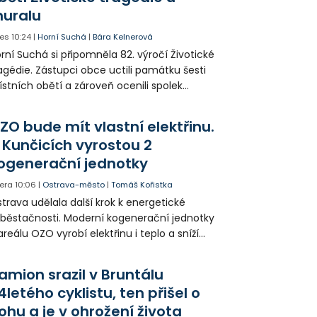
uralu
es
10:24
|
Horní Suchá
|
Bára Kelnerová
rní Suchá si připomněla 82. výročí Životické
agédie. Zástupci obce uctili památku šesti
stních obětí a zároveň ocenili spolek
votice Sobě za zpřístupnění informací o
agédii prostřednictvím QR kódů u
ZO bude mít vlastní elektřinu.
amátníků.
 Kunčicích vyrostou 2
ogenerační jednotky
era
10:06
|
Ostrava-město
|
Tomáš Kořistka
trava udělala další krok k energetické
běstačnosti. Moderní kogenerační jednotky
areálu OZO vyrobí elektřinu i teplo a sníží
klady i emise. Malou elektrárnu postaví
olia přímo v Kunčicích.
amion srazil v Bruntálu
4letého cyklistu, ten přišel o
ohu a je v ohrožení života