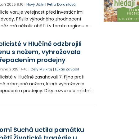
 září 2025
9:10
|
Nový Jičín
|
Petra Dorazilová
licie varuje veřejnost před investičními
dvody. Příslib výhodného zhodnocení
něz má několik obětí i v tomto regionu a
ípadů přibývá. Lidé přicházejí i o miliony
run.
olicisté v Hlučíně odzbrojili
enu s nožem, vyhrožovala
řepadením prodejny
. října 2025
14:43
|
Celý MS kraj
|
Lukáš Zavadil
licisté v Hlučíně zasahovali 7. října proti
ně ozbrojené nožem, která vyhrožovala
epadením prodejny. Díky rozvaze a místní
alosti hlídek skončil incident bez zranění.
orní Suchá uctila památku
bětí Životické tragédie u