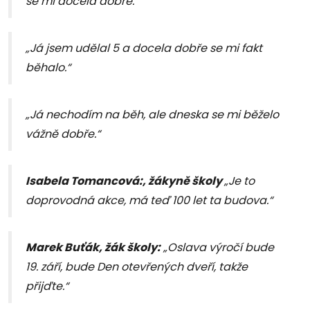
se mi docela dobře.“
„Já jsem udělal 5 a docela dobře se mi fakt
běhalo.“
„Já nechodím na běh, ale dneska se mi běželo
vážně dobře.“
Isabela Tomancová:, žákyně školy
„Je to
doprovodná akce, má teď 100 let ta budova.“
Marek Buťák, žák školy:
„Oslava výročí bude
19. září, bude Den otevřených dveří, takže
přijďte.“