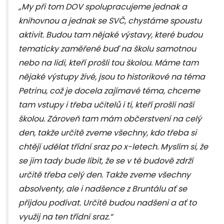
„My při tom DOV spolupracujeme jednak a
knihovnou a jednak se SVČ, chystáme spoustu
aktivit. Budou tam nějaké výstavy, které budou
tematicky zaměřené buď na školu samotnou
nebo na lidi, kteří prošli tou školou. Máme tam
nějaké výstupy živé, jsou to historikové na téma
Petrinu, což je docela zajímavé téma, chceme
tam vstupy i třeba učitelů i ti, kteří prošli naší
školou. Zároveň tam mám občerstvení na celý
den, takže určitě zveme všechny, kdo třeba si
chtějí udělat třídní sraz po x-letech. Myslím si, že
se jim tady bude líbit, že se v té budově zdrží
určitě třeba celý den. Takže zveme všechny
absolventy, ale i nadšence z Bruntálu ať se
přijdou podívat. Určitě budou nadšeni a ať to
využij na ten třídní sraz.“