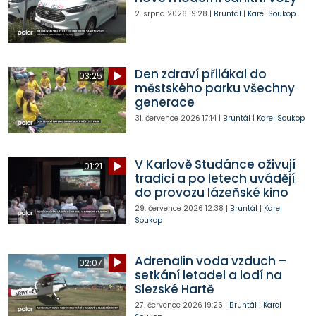
2. srpna 2026
19:28
|
Bruntál
|
Karel Soukop
Den zdraví přilákal do
03:25
městského parku všechny
generace
31. července 2026
17:14
|
Bruntál
|
Karel Soukop
V Karlově Studánce oživují
01:21
tradici a po letech uvádějí
do provozu lázeňské kino
29. července 2026
12:38
|
Bruntál
|
Karel
Soukop
Adrenalin voda vzduch –
02:07
setkání letadel a lodí na
Slezské Hartě
27. července 2026
19:26
|
Bruntál
|
Karel