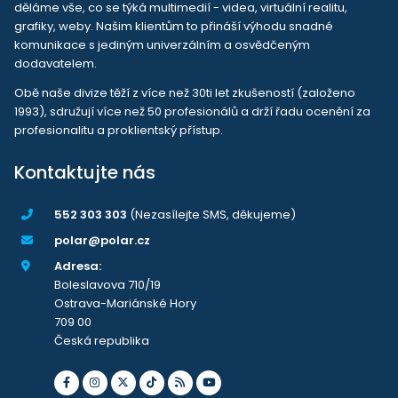
děláme vše, co se týká multimedií - videa, virtuální realitu,
grafiky, weby. Našim klientům to přináší výhodu snadné
komunikace s jediným univerzálním a osvědčeným
dodavatelem.
Obě naše divize těží z více než 30ti let zkušeností (založeno
1993), sdružují více než 50 profesionálů a drží řadu ocenění za
profesionalitu a proklientský přístup.
Kontaktujte nás
552 303 303
(Nezasílejte SMS, děkujeme)
polar@polar.cz
Adresa:
Boleslavova 710/19
Ostrava-Mariánské Hory
709 00
Česká republika