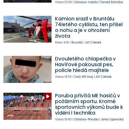
Včera
10:06
|
Ostrava-město
|
Tomáš Kořistka
Kamion srazil v Bruntálu
74letého cyklistu, ten přišel
o nohu a je v ohrožení
života
Dnes
9:18
|
Bruntál
|
Jiří Cileček
Dvouletého chlapečka v
Havířově pokousal pes,
policie hledá majitele
Včera
14:33
|
Celý MS kraj
|
Jiří Cileček
Poruba přivítá ME hasičů v
01:31
požárním sportu. Kromě
sportovních výkonů bude k
vidění i technika
Včera
15:43
|
Ostrava-Poruba
|
Jana Lipowská