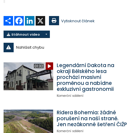
Sdílet
Facebook
LinkedIn
X
Vytisknout článek
Stáhnout video
Nahlásit chybu
Legendární Dakota na
01:32
okraji Bělského lesa
prochází masivní
proměnou a nabídne
exkluzivní gastronomii
Komerční sdělení
Ridera Bohemia: žádné
porušení na naší straně.
Jen nezákonné šetření ČIŽP
Komerční sdělení