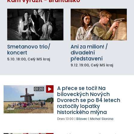
Kam vyrazit - Bruntálsko
Smetanovo trio/
Ani za milion! /
koncert
divadelní
představení
5.10.
18:00
, Celý MS kraj
9.12.
19:00
, Celý MS kraj
A přece se točí! Na
01:20
bíloveckých Nových
Dvorech se po 84 letech
roztočily lopatky
historického mlýna
Dnes
13:00
|
Bílovec
|
Michal Slonina