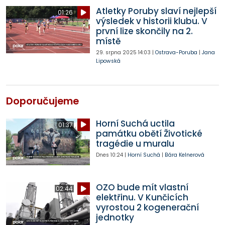
Atletky Poruby slaví nejlepší
01:26
výsledek v historii klubu. V
první lize skončily na 2.
místě
29. srpna 2025
14:03
|
Ostrava-Poruba
|
Jana
Lipowská
Doporučujeme
Horní Suchá uctila
01:37
památku obětí Životické
tragédie u muralu
Dnes
10:24
|
Horní Suchá
|
Bára Kelnerová
OZO bude mít vlastní
02:44
elektřinu. V Kunčicích
vyrostou 2 kogenerační
jednotky