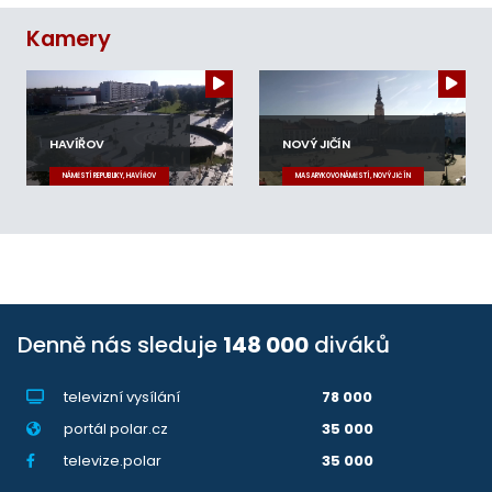
Kamery
HAVÍŘOV
NOVÝ JIČÍN
NÁMĚSTÍ REPUBLIKY, HAVÍŘOV
MASARYKOVO NÁMĚSTÍ, NOVÝ JIČÍN
Denně nás sleduje
148 000
diváků
televizní vysílání
78 000
portál polar.cz
35 000
televize.polar
35 000