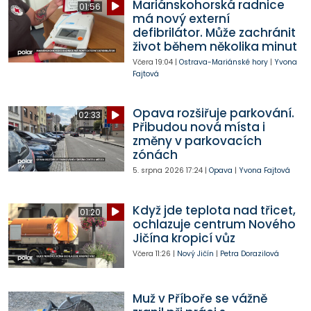
Mariánskohorská radnice
01:56
má nový externí
defibrilátor. Může zachránit
život během několika minut
Včera
19:04
|
Ostrava-Mariánské hory
|
Yvona
Fajtová
Opava rozšiřuje parkování.
02:33
Přibudou nová místa i
změny v parkovacích
zónách
5. srpna 2026
17:24
|
Opava
|
Yvona Fajtová
Když jde teplota nad třicet,
01:20
ochlazuje centrum Nového
Jičína kropicí vůz
Včera
11:26
|
Nový Jičín
|
Petra Dorazilová
Muž v Příboře se vážně