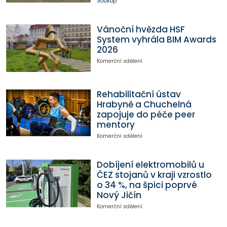
Soukop
Vánoční hvězda HSF
System vyhrála BIM Awards
2026
Komerční sdělení
Rehabilitační ústav
Hrabyně a Chuchelná
zapojuje do péče peer
mentory
Komerční sdělení
Dobíjení elektromobilů u
ČEZ stojanů v kraji vzrostlo
o 34 %, na špici poprvé
Nový Jičín
Komerční sdělení