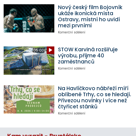
Nový český film Bojovník
ukáže ikonická místa
Ostravy, místní ho uvidí
mezi prvními
Komerční sdělení
STOW Karviná rozšiřuje
05:00
výrobu, přijme 40
zaměstnanců
Komerční sdělení
Na Havlíčkovo nábřeží míří
oblíbené Trhy, co se hledají.
Přivezou novinky i více než
čtyřicet stánků
Komerční sdělení