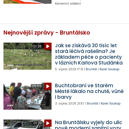
Komerční sdělení
Nejnovější zprávy - Bruntálsko
Jak se získává 30 tisíc let
01:26
stará léčivá rašelina? Je
základem péče o pacienty
v lázních Karlova Studánka
5. srpna 2026
17:31
|
Bruntál
|
Karel Soukop
Buchtobraní ve Starém
05:56
Městě lákalo na chutě, vůně
i barvy
3. srpna 2026
21:57
|
Bruntál
|
Karel Soukop
Na Bruntálsku vyjely do ulic
01:23
nové moderní sanitní vozy