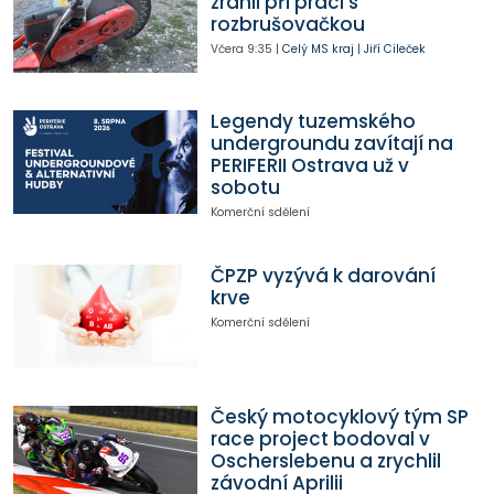
zranil při práci s
rozbrušovačkou
Včera
9:35
|
Celý MS kraj
|
Jiří Cileček
Legendy tuzemského
undergroundu zavítají na
PERIFERII Ostrava už v
sobotu
Komerční sdělení
ČPZP vyzývá k darování
krve
Komerční sdělení
Český motocyklový tým SP
race project bodoval v
Oscherslebenu a zrychlil
závodní Aprilii