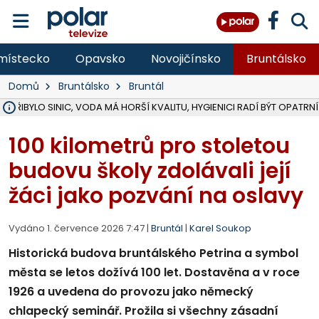
místecko
Opavsko
Novojičínsko
Bruntálsko
Domů
Bruntálsko
Bruntál
Ě PŘIBYLO SINIC, VODA MÁ HORŠÍ KVALITU, HYGIENICI RADÍ BÝT OPATRNÍ
ÚOHS DAL ZÁTORU POKUTU 100 000 ZA CHYBY V ZAKÁZCE NA OBN
AREÁL LODIČEK V KARVINÉ SE PŘIPRAVUJE NA VELKOU REKONSTRUKC
KARVINÁ ZNÁ BUDOUCÍ PODOBU AREÁLU LODIČKY V PARKU BOŽEN
CYKLISTU (74) SRAZIL V BRUNTÁLU KAMION, JE V OHROŽENÍ ŽIVOTA,
POLICIE HLEDÁ PŘÍPADNÉ SVĚDKY, KTEŘÍ POMŮŽOU OBJASNIT PRŮ
RADNÍ OSTRAVY A POSLANKYNĚ A. HOFFMANNOVÁ ZA PIRÁTY PODA
NA POSTUP MINISTERSTVA ŽIVOTNÍHO PROSTŘEDÍ V KAUZE HALDY 
MUŽ V PŘÍBOŘE SE VÁŽNĚ ZRANIL PŘI PRÁCI S ROZBRUŠOVAČKOU, I
SLEZSKÁ OSTRAVA PŘIPRAVUJE PROJEKTOVOU DOKUMENTACI PRO 
PODEZŘELÝ BALÍČEK ZASTAVIL PROVOZ NA NÁDRAŽÍ VE F-M, ČEKÁ 
CHLAPEČKA (2) V HAVÍŘOVĚ POKOUSAL PES, POLICIE HLEDÁ MAJITEL
MS KRAJ VYBUDUJE ZA 40 MILIONŮ V JABLUNKOVĚ NOVÝ MOST PŘES O
FOTBALISTA LAURI LAINE SE VRACÍ Z BANÍKU OSTRAVA NA PŮL ROK
F-M DOKONČIL VOLNOČASOVÝ AREÁL RIVKA PARK ZA 62 MILIONŮ,
100 kilometrů pro stoletou
budovu školy zdolávali její
žáci jako pozvání na oslavy
Vydáno 1. července 2026 7:47 |
Bruntál
|
Karel Soukop
Historická budova bruntálského Petrina a symbol
města se letos dožívá 100 let. Dostavěna a v roce
1926 a uvedena do provozu jako německý
chlapecký seminář. Prožila si všechny zásadní