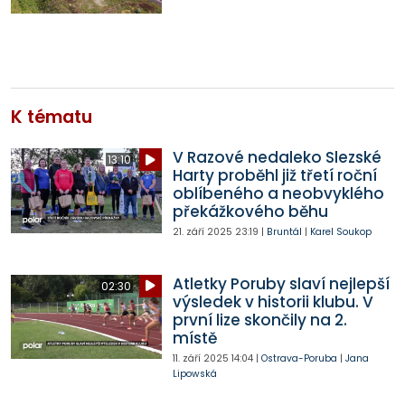
K tématu
V Razové nedaleko Slezské
13:10
Harty proběhl již třetí roční
oblíbeného a neobvyklého
překážkového běhu
21. září 2025
23:19
|
Bruntál
|
Karel Soukop
Atletky Poruby slaví nejlepší
02:30
výsledek v historii klubu. V
první lize skončily na 2.
místě
11. září 2025
14:04
|
Ostrava-Poruba
|
Jana
Lipowská