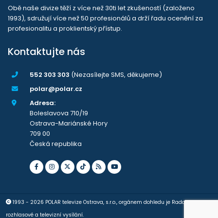
Obě naše divize těží z více než 30ti let zkušeností (založeno
1993), sdružují více než 50 profesionálů a drží řadu ocenění za
profesionalitu a proklientský přístup.
Kontaktujte nás
552 303 303
(Nezasílejte SMS, děkujeme)
polar@polar.cz
Adresa:
Boleslavova 710/19
Ostrava-Mariánské Hory
709 00
Česká republika
1993 - 2026 POLAR televize Ostrava, s.r.o., orgánem dohledu je Rada pro
rozhlasové a televizní vysílání.