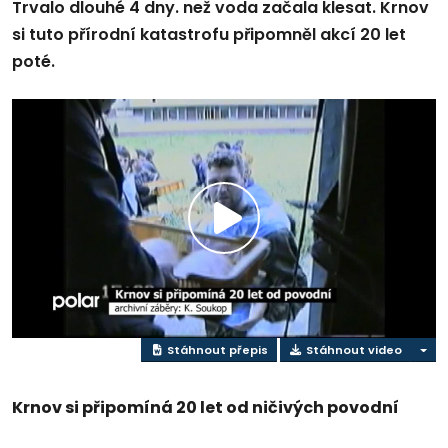
Trvalo dlouhé 4 dny. než voda začala klesat. Krnov
si tuto přírodní katastrofu připomněl akcí 20 let
poté.
Přehrát
video
Stáhnout přepis
Stáhnout video
Krnov si připomíná 20 let od ničivých povodní