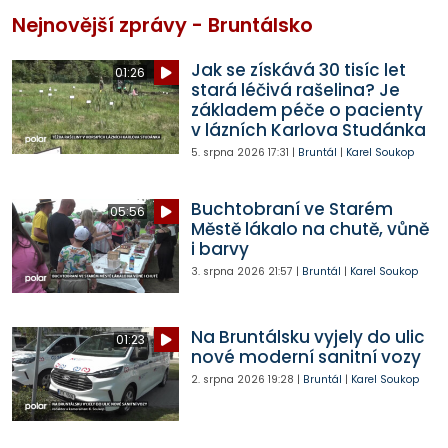
Nejnovější zprávy - Bruntálsko
Jak se získává 30 tisíc let
01:26
stará léčivá rašelina? Je
základem péče o pacienty
v lázních Karlova Studánka
5. srpna 2026
17:31
|
Bruntál
|
Karel Soukop
Buchtobraní ve Starém
05:56
Městě lákalo na chutě, vůně
i barvy
3. srpna 2026
21:57
|
Bruntál
|
Karel Soukop
Na Bruntálsku vyjely do ulic
01:23
nové moderní sanitní vozy
2. srpna 2026
19:28
|
Bruntál
|
Karel Soukop