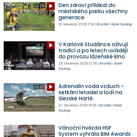
Den zdraví přilákal do
03:25
městského parku všechny
generace
31. července 2026
17:14
|
Bruntál
|
Karel Soukop
V Karlově Studánce oživují
01:21
tradici a po letech uvádějí
do provozu lázeňské kino
29. července 2026
12:38
|
Bruntál
|
Karel
Soukop
Adrenalin voda vzduch –
02:07
setkání letadel a lodí na
Slezské Hartě
27. července 2026
19:26
|
Bruntál
|
Karel
Soukop
Vánoční hvězda HSF
System vyhrála BIM Awards