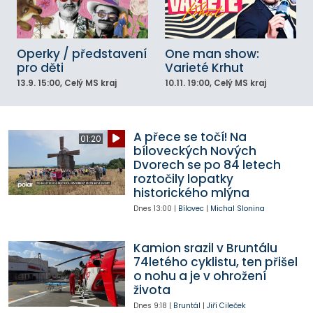
Operky / představení
One man show:
pro děti
Varieté Krhut
13.9.
15:00
, Celý MS kraj
10.11.
19:00
, Celý MS kraj
A přece se točí! Na
01:20
bíloveckých Nových
Dvorech se po 84 letech
roztočily lopatky
historického mlýna
Dnes
13:00
|
Bílovec
|
Michal Slonina
Kamion srazil v Bruntálu
74letého cyklistu, ten přišel
o nohu a je v ohrožení
života
Dnes
9:18
|
Bruntál
|
Jiří Cileček