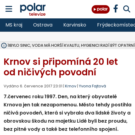
MS kraj
Ostrava
Karvinsko
Frýdeckomíste
Ě PŘIBYLO SINIC, VODA MÁ HORŠÍ KVALITU, HYGIENICI RADÍ BÝT OPATRNÍ
ÚOHS DAL ZÁTORU POKUTU 100 000 ZA CHYBY V ZAKÁZCE NA OBN
AREÁL LODIČEK V KARVINÉ SE PŘIPRAVUJE NA VELKOU REKONSTRUKC
KARVINÁ ZNÁ BUDOUCÍ PODOBU AREÁLU LODIČKY V PARKU BOŽEN
CYKLISTU (74) SRAZIL V BRUNTÁLU KAMION, JE V OHROŽENÍ ŽIVOTA,
POLICIE HLEDÁ PŘÍPADNÉ SVĚDKY, KTEŘÍ POMŮŽOU OBJASNIT PRŮ
RADNÍ OSTRAVY A POSLANKYNĚ A. HOFFMANNOVÁ ZA PIRÁTY PODA
NA POSTUP MINISTERSTVA ŽIVOTNÍHO PROSTŘEDÍ V KAUZE HALDY 
MUŽ V PŘÍBOŘE SE VÁŽNĚ ZRANIL PŘI PRÁCI S ROZBRUŠOVAČKOU, I
SLEZSKÁ OSTRAVA PŘIPRAVUJE PROJEKTOVOU DOKUMENTACI PRO 
PODEZŘELÝ BALÍČEK ZASTAVIL PROVOZ NA NÁDRAŽÍ VE F-M, ČEKÁ 
CHLAPEČKA (2) V HAVÍŘOVĚ POKOUSAL PES, POLICIE HLEDÁ MAJITEL
MS KRAJ VYBUDUJE ZA 40 MILIONŮ V JABLUNKOVĚ NOVÝ MOST PŘES O
FOTBALISTA LAURI LAINE SE VRACÍ Z BANÍKU OSTRAVA NA PŮL ROK
F-M DOKONČIL VOLNOČASOVÝ AREÁL RIVKA PARK ZA 62 MILIONŮ,
Krnov si připomíná 20 let
od ničivých povodní
Vydáno 6. července 2017 23:01 |
Krnov
|
Yvona Fajtová
7.červenec roku 1997. Den, na který obyvatelé
Krnova jen tak nezapomenou. Město tehdy postihla
ničivá povodeň, která si vybrala dva lidské životy a
obrovskou škodu na majetku Lidé byli bez proudu,
bez pitné vody a také bez telefonního spojení.