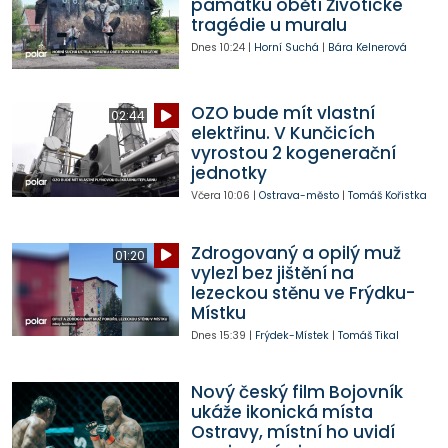
památku obětí Životické
tragédie u muralu
Dnes
10:24
|
Horní Suchá
|
Bára Kelnerová
OZO bude mít vlastní
02:44
elektřinu. V Kunčicích
vyrostou 2 kogenerační
jednotky
Včera
10:06
|
Ostrava-město
|
Tomáš Kořistka
Zdrogovaný a opilý muž
01:20
vylezl bez jištění na
lezeckou stěnu ve Frýdku-
Místku
Dnes
15:39
|
Frýdek-Místek
|
Tomáš Tikal
Nový český film Bojovník
ukáže ikonická místa
Ostravy, místní ho uvidí