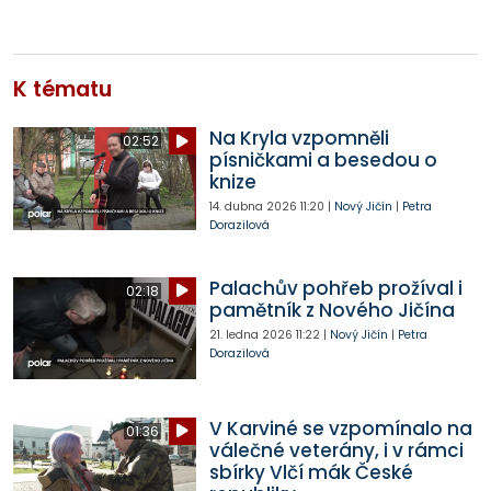
K tématu
Na Kryla vzpomněli
02:52
písničkami a besedou o
knize
14. dubna 2026
11:20
|
Nový Jičín
|
Petra
Dorazilová
Palachův pohřeb prožíval i
02:18
pamětník z Nového Jičína
21. ledna 2026
11:22
|
Nový Jičín
|
Petra
Dorazilová
V Karviné se vzpomínalo na
01:36
válečné veterány, i v rámci
sbírky Vlčí mák České