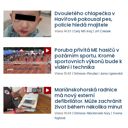
Dvouletého chlapečka v
Havířově pokousal pes,
policie hledá majitele
Včera
14:33
|
Celý MS kraj
|
Jiří Cileček
Poruba přivítá ME hasičů v
01:31
požárním sportu. Kromě
sportovních výkonů bude k
vidění i technika
Včera
15:43
|
Ostrava-Poruba
|
Jana Lipowská
Mariánskohorská radnice
01:56
má nový externí
defibrilátor. Může zachránit
život během několika minut
Včera
19:04
|
Ostrava-Mariánské hory
|
Yvona
Fajtová