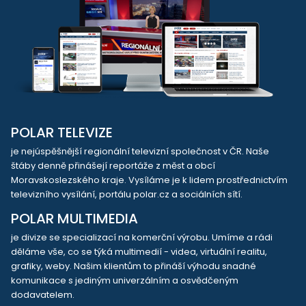
POLAR TELEVIZE
je nejúspěšnější regionální televizní společnost v ČR. Naše
štáby denně přinášejí reportáže z měst a obcí
Moravskoslezského kraje. Vysíláme je k lidem prostřednictvím
televizního vysílání, portálu polar.cz a sociálních sítí.
POLAR MULTIMEDIA
je divize se specializací na komerční výrobu. Umíme a rádi
děláme vše, co se týká multimedií - videa, virtuální realitu,
grafiky, weby. Našim klientům to přináší výhodu snadné
komunikace s jediným univerzálním a osvědčeným
dodavatelem.