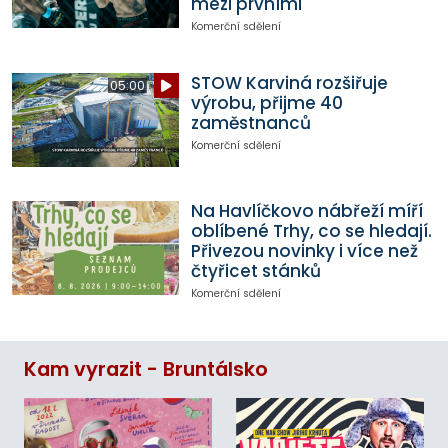
mezi prvními
Komerční sdělení
STOW Karviná rozšiřuje
05:00
výrobu, přijme 40
zaměstnanců
Komerční sdělení
Na Havlíčkovo nábřeží míří
oblíbené Trhy, co se hledají.
Přivezou novinky i více než
čtyřicet stánků
Komerční sdělení
Kam vyrazit - Bruntálsko