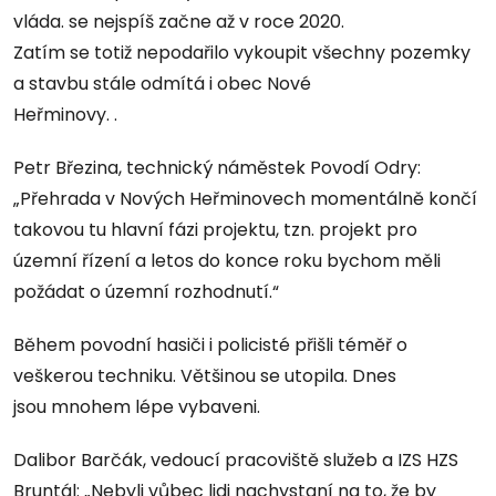
vláda. se nejspíš začne až v roce 2020.
Zatím se totiž nepodařilo vykoupit všechny pozemky
a stavbu stále odmítá i obec Nové
Heřminovy. .
Petr Březina, technický náměstek Povodí Odry:
„Přehrada v Nových Heřminovech momentálně končí
takovou tu hlavní fázi projektu, tzn. projekt pro
územní řízení a letos do konce roku bychom měli
požádat o územní rozhodnutí.“
Během povodní hasiči i policisté přišli téměř o
veškerou techniku. Většinou se utopila. Dnes
jsou mnohem lépe vybaveni.
Dalibor Barčák, vedoucí pracoviště služeb a IZS HZS
Bruntál: „Nebyli vůbec lidi nachystaní na to, že by