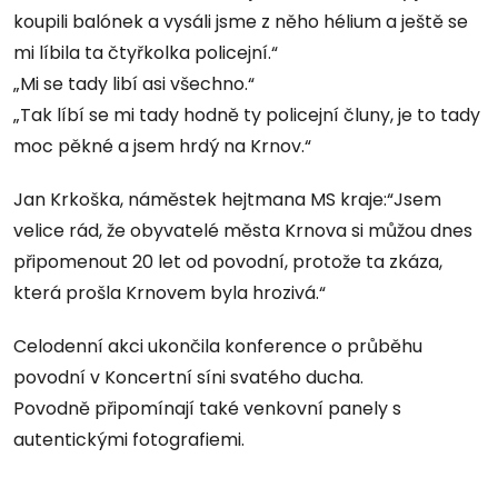
koupili balónek a vysáli jsme z něho hélium a ještě se
mi líbila ta čtyřkolka policejní.“
„Mi se tady libí asi všechno.“
„Tak líbí se mi tady hodně ty policejní čluny, je to tady
moc pěkné a jsem hrdý na Krnov.“
Jan Krkoška, náměstek hejtmana MS kraje:“Jsem
velice rád, že obyvatelé města Krnova si můžou dnes
připomenout 20 let od povodní, protože ta zkáza,
která prošla Krnovem byla hrozivá.“
Celodenní akci ukončila konference o průběhu
povodní v Koncertní síni svatého ducha.
Povodně připomínají také venkovní panely s
autentickými fotografiemi.