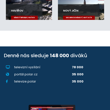
HAVÍŘOV
NOVÝ JIČÍN
NÁMĚSTÍ REPUBLIKY, HAVÍŘOV
MASARYKOVO NÁMĚSTÍ, NOVÝ JIČÍN
Denně nás sleduje
148 000
diváků
televizní vysílání
78 000
portál polar.cz
35 000
televize.polar
35 000