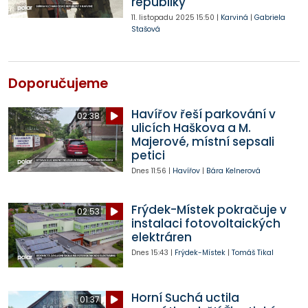
republiky
11. listopadu 2025
15:50
|
Karviná
|
Gabriela
Stašová
Doporučujeme
Havířov řeší parkování v
02:38
ulicích Haškova a M.
Majerové, místní sepsali
petici
Dnes
11:56
|
Havířov
|
Bára Kelnerová
Frýdek-Místek pokračuje v
02:53
instalaci fotovoltaických
elektráren
Dnes
15:43
|
Frýdek-Místek
|
Tomáš Tikal
Horní Suchá uctila
01:37