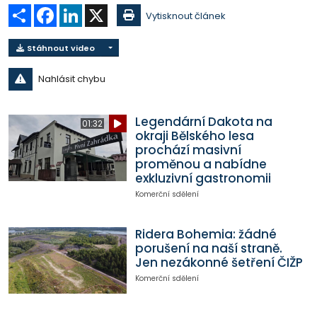
Sdílet
Facebook
LinkedIn
X
Vytisknout článek
Stáhnout video
Nahlásit chybu
Legendární Dakota na
01:32
okraji Bělského lesa
prochází masivní
proměnou a nabídne
exkluzivní gastronomii
Komerční sdělení
Ridera Bohemia: žádné
porušení na naší straně.
Jen nezákonné šetření ČIŽP
Komerční sdělení