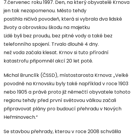
7.červenec roku 1997. Den, na který obyvatelé Krnova
jen tak nezapomenou. Město tehdy
postihla ničivá povodeň, která si vybrala dva lidské
životy a obrovskou škodu na majetku
Lidé byli bez proudu, bez pitné vody a také bez
telefonního spojení. Trvalo dlouhé 4 dny.
než voda začala klesat. Krnov si tuto přírodní
katastrofu připomněl akcí 20 let poté.
Michal Brunclík (ČSSD), místostarosta Krnova: „Velké
povodně na Krnovsku byly také například v roce 1903
nebo 1905 a právě proto již němečtí obyvatele tohoto
regionu tehdy před první světovou válkou začali
připravovat plány pro budoucí přehradu v Nových
Heřminovech.“
Se stavbou přehrady, kterou v roce 2008 schválila