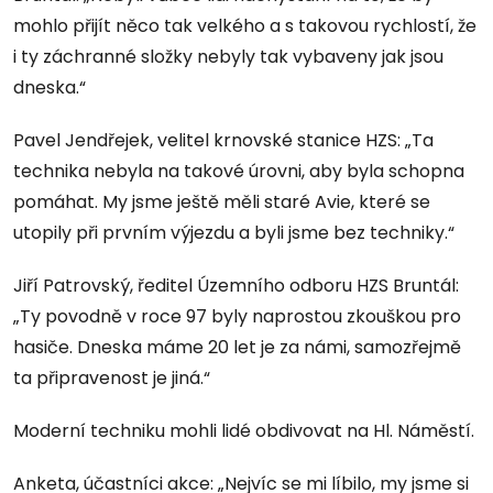
mohlo přijít něco tak velkého a s takovou rychlostí, že
i ty záchranné složky nebyly tak vybaveny jak jsou
dneska.“
Pavel Jendřejek, velitel krnovské stanice HZS: „Ta
technika nebyla na takové úrovni, aby byla schopna
pomáhat. My jsme ještě měli staré Avie, které se
utopily při prvním výjezdu a byli jsme bez techniky.“
Jiří Patrovský, ředitel Územního odboru HZS Bruntál:
„Ty povodně v roce 97 byly naprostou zkouškou pro
hasiče. Dneska máme 20 let je za námi, samozřejmě
ta připravenost je jiná.“
Moderní techniku mohli lidé obdivovat na Hl. Náměstí.
Anketa, účastníci akce: „Nejvíc se mi líbilo, my jsme si