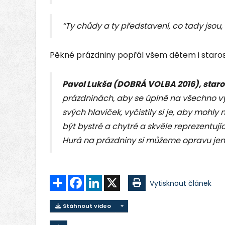
“Ty chůdy a ty představení, co tady jsou,
Pěkné prázdniny popřál všem dětem i staro
Pavol Lukša (DOBRÁ VOLBA 2016), star
prázdninách, aby se úplně na všechno vy
svých hlaviček, vyčistily si je, aby mohly 
být bystré a chytré a skvěle reprezentují
Hurá na prázdniny si můžeme opravu jen 
Sdílet
Facebook
LinkedIn
X
Vytisknout článek
Stáhnout video