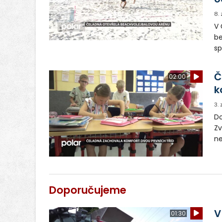
8.
V 
be
sp
se
Č
02:00
k
3.
Do
Zv
ne
če
ro
Doporučujeme
V
01:30