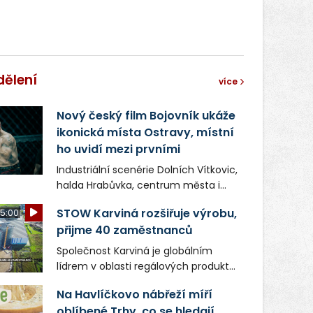
dělení
více
Nový český film Bojovník ukáže
ikonická místa Ostravy, místní
ho uvidí mezi prvními
Industriální scenérie Dolních Vítkovic,
halda Hrabůvka, centrum města i
další ikonická místa Ostravy se objeví
STOW Karviná rozšiřuje výrobu,
5:00
v novém filmu Bojovník, který vstoupí
přijme 40 zaměstnanců
do kin už 13. srpna. Režiséři Vojtěch
Frič a Tomáš Dianiška si
Společnost Karviná je globálním
moravskoslezskou metropoli
lídrem v oblasti regálových produktů
nevybrali náhodou – její syrová
a systémů, stabilním
atmosféra se stala přirozenou
Na Havlíčkovo nábřeží míří
zaměstnavatelem na Karvinsku a
součástí příběhu bývalého
oblíbené Trhy, co se hledají.
firmou s obrovským potenciálem.