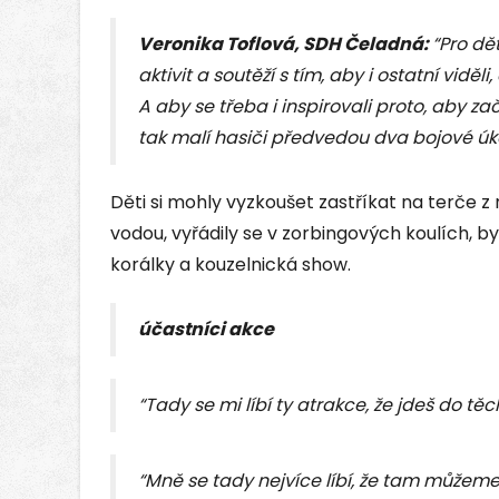
Veronika Toflová, SDH Čeladná:
“Pro dět
aktivit a soutěží s tím, aby i ostatní viděli
A aby se třeba i inspirovali proto, aby za
tak malí hasiči předvedou dva bojové úko
Děti si mohly vyzkoušet zastříkat na terče z 
vodou, vyřádily se v zorbingových koulích, byl
korálky a kouzelnická show.
účastníci akce
“Tady se mi líbí ty atrakce, že jdeš do těch
“Mně se tady nejvíce líbí, že tam můžeme