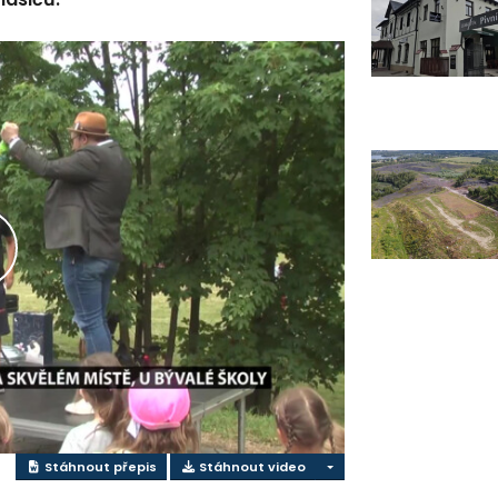
řehrát
ideo
Stáhnout přepis
Stáhnout video