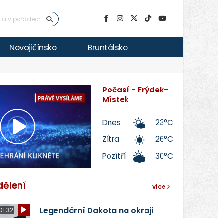
Novojičínsko
Bruntálsko
Počasí - Frýdek-
Místek
Dnes
23°C
Přehrát
Zítra
26°C
Pozítří
30°C
video
dělení
více
Legendární Dakota na okraji
01:32