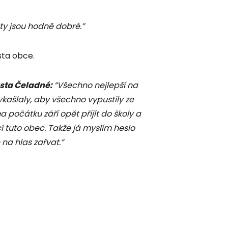
 ty jsou hodně dobré.”
sta obce.
osta Čeladné:
“Všechno nejlepší na
kašlaly, aby všechno vypustily ze
na počátku září opět přijít do školy a
cí tuto obec. Takže já myslím heslo
na hlas zařvat.”