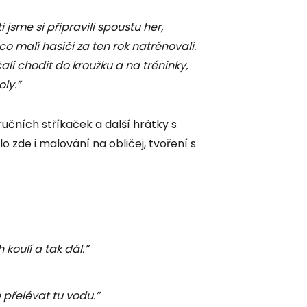
i jsme si připravili spoustu her,
, co malí hasiči za ten rok natrénovali.
čali chodit do kroužku a na tréninky,
ly.”
ručních stříkaček a další hrátky s
o zde i malování na obličej, tvoření s
 koulí a tak dál.”
 přelévat tu vodu.”