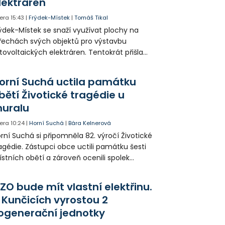
lektráren
era
15:43
|
Frýdek-Místek
|
Tomáš Tikal
ýdek-Místek se snaží využívat plochy na
řechách svých objektů pro výstavbu
tovoltaických elektráren. Tentokrát přišla
da na 11. Základní školu ve Frýdku.
orní Suchá uctila památku
bětí Životické tragédie u
uralu
era
10:24
|
Horní Suchá
|
Bára Kelnerová
rní Suchá si připomněla 82. výročí Životické
agédie. Zástupci obce uctili památku šesti
stních obětí a zároveň ocenili spolek
votice Sobě za zpřístupnění informací o
agédii prostřednictvím QR kódů u
ZO bude mít vlastní elektřinu.
amátníků.
 Kunčicích vyrostou 2
ogenerační jednotky