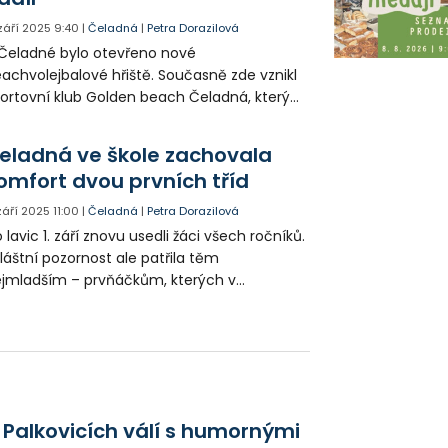
 září 2025
9:40
|
Čeladná
|
Petra Dorazilová
Čeladné bylo otevřeno nové
achvolejbalové hřiště. Současně zde vznikl
ortovní klub Golden beach Čeladná, který
 stal součástí projektu Volley Beskydy.
eladná ve škole zachovala
omfort dvou prvních tříd
 září 2025
11:00
|
Čeladná
|
Petra Dorazilová
 lavic 1. září znovu usedli žáci všech ročníků.
láštní pozornost ale patřila těm
jmladším – prvňáčkům, kterých v
ladenské základní škole přivítali 29 a
zdělili je do dvou tříd.
 Palkovicích válí s humornými