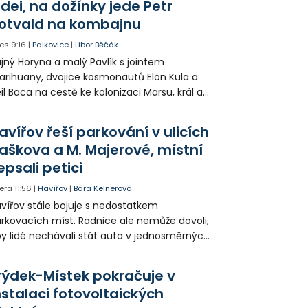
idei, na dožínky jede Petr
otvald na kombajnu
es
9:16
|
Palkovice
|
Libor Běčák
jný Horyna a malý Pavlík s jointem
rihuany, dvojice kosmonautů Elon Kula a
il Baca na cestě ke kolonizaci Marsu, král a
šek a mnoho dalších postav už při
opagaci Palkovic ztvárnili starosta Radim
avířov řeší parkování v ulicích
ča a místostarosta David Kula.
aškova a M. Majerové, místní
epsali petici
era
11:56
|
Havířov
|
Bára Kelnerová
vířov stále bojuje s nedostatkem
rkovacích míst. Radnice ale nemůže dovoli,
y lidé nechávali stát auta v jednosměrných
icích, kde nezbývá místo pro průjezd IZS.
tuace se teď řeší v jednom vnitrobloku, kde
rýdek-Místek pokračuje v
 někteří obyvatelé rozhodli sepsat petici.
nstalaci fotovoltaických