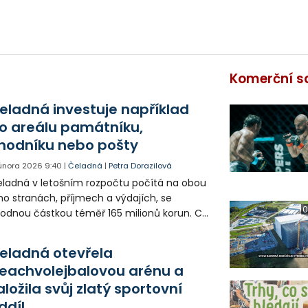
Komerční s
eladná investuje například
o areálu památníku,
hodníku nebo pošty
 února 2026
9:40
|
Čeladná
|
Petra Dorazilová
ladná v letošním rozpočtu počítá na obou
ho stranách, příjmech a výdajích, se
0
odnou částkou téměř 165 milionů korun. Co
 týče investičních záměrů, mezi ty
jzajímavější patří projekty v areálu
eladná otevřela
mátníku Josefa Kaluse.
eachvolejbalovou arénu a
aložila svůj zlatý sportovní
ddíl