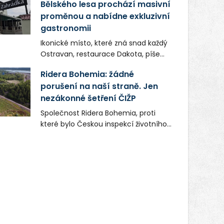
Bělského lesa prochází masivní
proměnou a nabídne exkluzivní
gastronomii
Ikonické místo, které zná snad každý
Ostravan, restaurace Dakota, píše
novou kapitolu. Silná mateřská
Ridera Bohemia: žádné
společnost Dang Investment Group
porušení na naší straně. Jen
s.r.o. investuje do projektu přes 50
nezákonné šetření ČIŽP
milionů korun. Cílem je přinést
Ostravě dva špičkové gastronomické
Společnost Ridera Bohemia, proti
koncepty, které v regionu dosud
které bylo Českou inspekcí životního
chyběly, luxusní středomořskou
prostředí (ČIŽP) čtyři roky vedeno
kuchyni a autentickou asijskou
vykonstruované řízení, při realizaci
gastronomii.
OVS na heřmanické haldě
postupovala v souladu se zákonem a
zadáním státního podniku DIAMO a v
této souvislosti nelze hovořit o
žádném odpadu. Ridera od počátku
označovala řízení ČIŽP za nezákonné
a domáhala se práva na spravedlivý