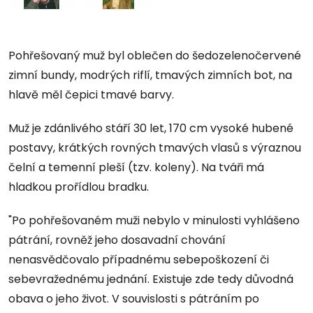
Pohřešovaný muž byl oblečen do šedozelenočervené
zimní bundy, modrých riflí, tmavých zimních bot, na
hlavě měl čepici tmavé barvy.
Muž je zdánlivého stáří 30 let, 170 cm vysoké hubené
postavy, krátkých rovných tmavých vlasů s výraznou
čelní a temenní pleší (tzv. koleny). Na tváři má
hladkou prořídlou bradku.
"Po pohřešovaném muži nebylo v minulosti vyhlášeno
pátrání, rovněž jeho dosavadní chování
nenasvědčovalo případnému sebepoškození či
sebevražednému jednání. Existuje zde tedy důvodná
obava o jeho život. V souvislosti s pátráním po