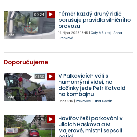
Téměř každý druhý řidič
00:24
porušuje pravidla silničního
provozu
14. října 2025
13:45
|
Celý MS kraj
|
Anna
Břenková
Doporučujeme
V Palkovicích válí s
01:30
humornými videi, na
dožínky jede Petr Kotvald
na kombajnu
Dnes
9:16
|
Palkovice
|
Libor Běčák
Havířov řeší parkování v
02:38
ulicích Haškova a M.
Majerové, místní sepsali
petici