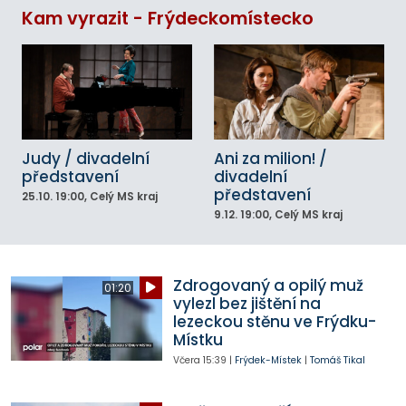
Kam vyrazit - Frýdeckomístecko
Judy / divadelní
Ani za milion! /
představení
divadelní
představení
25.10.
19:00
, Celý MS kraj
9.12.
19:00
, Celý MS kraj
Zdrogovaný a opilý muž
01:20
vylezl bez jištění na
lezeckou stěnu ve Frýdku-
Místku
Včera
15:39
|
Frýdek-Místek
|
Tomáš Tikal