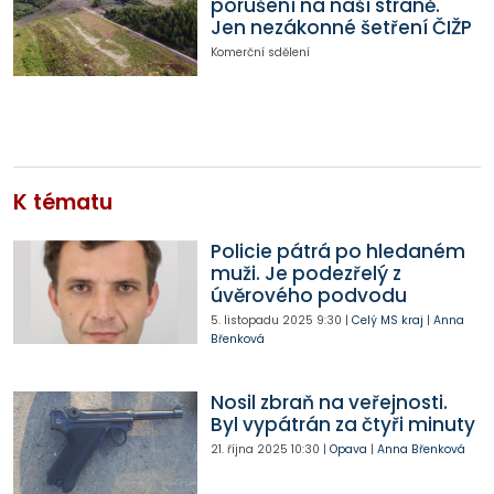
porušení na naší straně.
Jen nezákonné šetření ČIŽP
Komerční sdělení
K tématu
Policie pátrá po hledaném
muži. Je podezřelý z
úvěrového podvodu
5. listopadu 2025
9:30
|
Celý MS kraj
|
Anna
Břenková
Nosil zbraň na veřejnosti.
Byl vypátrán za čtyři minuty
21. října 2025
10:30
|
Opava
|
Anna Břenková