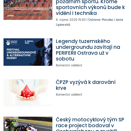
požárním sportu. Kromě
sportovních výkonů bude k
vidění i technika
6. srpna 2026
15:43
|
Ostrava-Poruba
|
Jana
Lipowská
Legendy tuzemského
undergroundu zavítají na
PERIFERII Ostrava už v
sobotu
Komerční sdělení
ČPZP vyzývá k darování
krve
Komerční sdělení
Český motocyklový tým SP
race project bodoval v