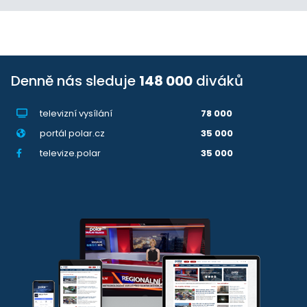
Denně nás sleduje
148 000
diváků
televizní vysílání
78 000
portál polar.cz
35 000
televize.polar
35 000