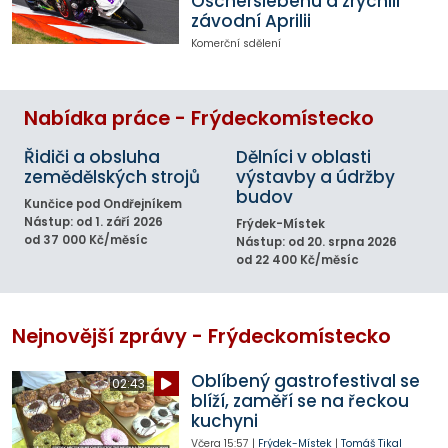
Oscherslebenu a zrychlil
závodní Aprilii
Komerční sdělení
Nabídka práce - Frýdeckomístecko
Řidiči a obsluha
Dělníci v oblasti
zemědělských strojů
výstavby a údržby
budov
Kunčice pod Ondřejníkem
Nástup: od 1. září 2026
Frýdek-Místek
od 37 000 Kč/měsíc
Nástup: od 20. srpna 2026
od 22 400 Kč/měsíc
Nejnovější zprávy - Frýdeckomístecko
Oblíbený gastrofestival se
02:43
blíží, zaměří se na řeckou
kuchyni
Včera
15:57
|
Frýdek-Místek
|
Tomáš Tikal