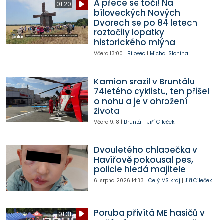
A přece se točí! Na
01:20
bíloveckých Nových
Dvorech se po 84 letech
roztočily lopatky
historického mlýna
Včera
13:00
|
Bílovec
|
Michal Slonina
Kamion srazil v Bruntálu
74letého cyklistu, ten přišel
o nohu a je v ohrožení
života
Včera
9:18
|
Bruntál
|
Jiří Cileček
Dvouletého chlapečka v
Havířově pokousal pes,
policie hledá majitele
6. srpna 2026
14:33
|
Celý MS kraj
|
Jiří Cileček
Poruba přivítá ME hasičů v
01:31