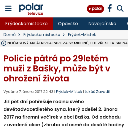
Frýdeckomístecko
Opavsko
Novojičínsko
Domů
Frýdeckomístecko
Frýdek-Místek
VOLNOČASOVÝ AREÁL RIVKA PARK ZA 62 MILIONŮ, OTEVŘE SE 14. SRPNA
NA SLEZSKÉ HARTĚ PŘIBYLO SINIC, VODA MÁ HORŠÍ KVALITU, HYGIENI
ÚOHS DAL ZÁTORU POKUTU 100 000 ZA CHYBY V ZAKÁZCE NA OBN
AREÁL LODIČEK V KARVINÉ SE PŘIPRAVUJE NA VELKOU REKONSTRUKC
KARVINÁ ZNÁ BUDOUCÍ PODOBU AREÁLU LODIČKY V PARKU BOŽEN
CYKLISTU (74) SRAZIL V BRUNTÁLU KAMION, JE V OHROŽENÍ ŽIVOTA,
POLICIE HLEDÁ PŘÍPADNÉ SVĚDKY, KTEŘÍ POMŮŽOU OBJASNIT PRŮ
RADNÍ OSTRAVY A POSLANKYNĚ A. HOFFMANNOVÁ ZA PIRÁTY PODA
NA POSTUP MINISTERSTVA ŽIVOTNÍHO PROSTŘEDÍ V KAUZE HALDY 
MUŽ V PŘÍBOŘE SE VÁŽNĚ ZRANIL PŘI PRÁCI S ROZBRUŠOVAČKOU, I
SLEZSKÁ OSTRAVA PŘIPRAVUJE PROJEKTOVOU DOKUMENTACI PRO 
PODEZŘELÝ BALÍČEK ZASTAVIL PROVOZ NA NÁDRAŽÍ VE F-M, ČEKÁ 
CHLAPEČKA (2) V HAVÍŘOVĚ POKOUSAL PES, POLICIE HLEDÁ MAJITEL
MS KRAJ VYBUDUJE ZA 40 MILIONŮ V JABLUNKOVĚ NOVÝ MOST PŘES O
FOTBALISTA LAURI LAINE SE VRACÍ Z BANÍKU OSTRAVA NA PŮL ROK
Policie pátrá po 29letém
muži z Bašky, může být v
ohrožení života
Vydáno 7. února 2017 22:43 |
Frýdek-Místek
|
Lukáš Zavadil
Již pět dní pohřešuje rodina svého
devětadvacetiletého syna, který odešel 2. února
2017 na firemní večírek v obci Baška. Od odchodu
z uvedené akce (zhruba od osmé do desáté hodiny