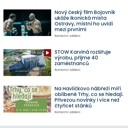
Nový český film Bojovník
ukáže ikonická místa
Ostravy, místní ho uvidí
mezi prvními
Komerční sdělení
STOW Karviná rozšiřuje
05:00
výrobu, přijme 40
zaměstnanců
Komerční sdělení
Na Havlíčkovo nábřeží míří
oblíbené Trhy, co se hledají.
Přivezou novinky i více než
čtyřicet stánků
Komerční sdělení