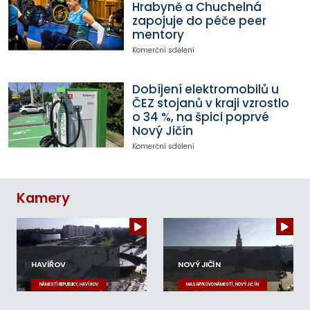
Hrabyně a Chuchelná
zapojuje do péče peer
mentory
Komerční sdělení
Dobíjení elektromobilů u
ČEZ stojanů v kraji vzrostlo
o 34 %, na špici poprvé
Nový Jičín
Komerční sdělení
Kamery
HAVÍŘOV
NOVÝ JIČÍN
NÁMĚSTÍ REPUBLIKY, HAVÍŘOV
MASARYKOVO NÁMĚSTÍ, NOVÝ JIČÍN