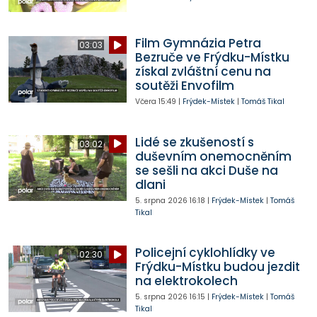
Film Gymnázia Petra
03:03
Bezruče ve Frýdku-Místku
získal zvláštní cenu na
soutěži Envofilm
Včera
15:49
|
Frýdek-Místek
|
Tomáš Tikal
Lidé se zkušeností s
03:02
duševním onemocněním
se sešli na akci Duše na
dlani
5. srpna 2026
16:18
|
Frýdek-Místek
|
Tomáš
Tikal
Policejní cyklohlídky ve
02:30
Frýdku-Místku budou jezdit
na elektrokolech
5. srpna 2026
16:15
|
Frýdek-Místek
|
Tomáš
Tikal