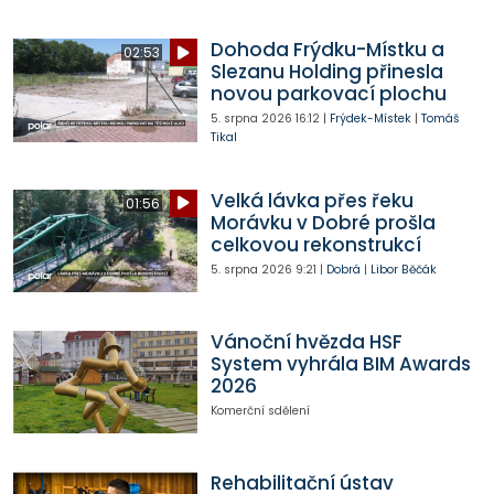
Dohoda Frýdku-Místku a
02:53
Slezanu Holding přinesla
novou parkovací plochu
5. srpna 2026
16:12
|
Frýdek-Místek
|
Tomáš
Tikal
Velká lávka přes řeku
01:56
Morávku v Dobré prošla
celkovou rekonstrukcí
5. srpna 2026
9:21
|
Dobrá
|
Libor Běčák
Vánoční hvězda HSF
System vyhrála BIM Awards
2026
Komerční sdělení
Rehabilitační ústav