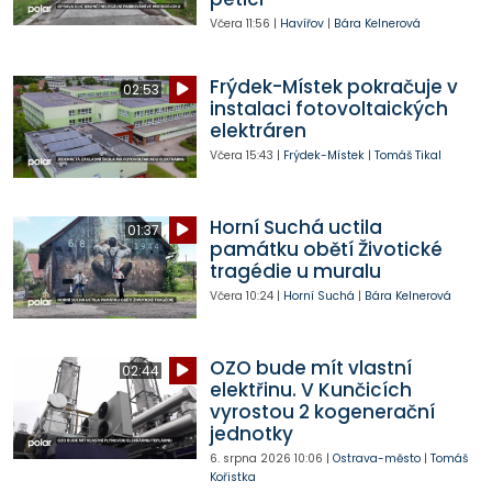
Včera
11:56
|
Havířov
|
Bára Kelnerová
Frýdek-Místek pokračuje v
02:53
instalaci fotovoltaických
elektráren
Včera
15:43
|
Frýdek-Místek
|
Tomáš Tikal
Horní Suchá uctila
01:37
památku obětí Životické
tragédie u muralu
Včera
10:24
|
Horní Suchá
|
Bára Kelnerová
OZO bude mít vlastní
02:44
elektřinu. V Kunčicích
vyrostou 2 kogenerační
jednotky
6. srpna 2026
10:06
|
Ostrava-město
|
Tomáš
Kořistka