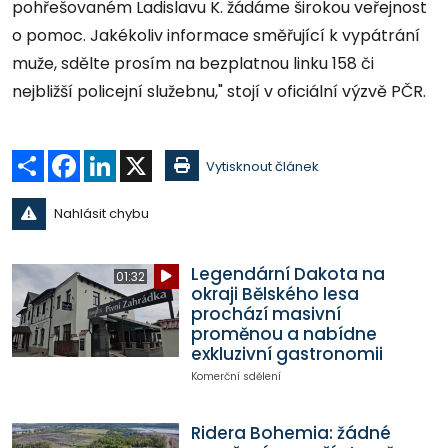
pohřešovaném Ladislavu K. žádáme širokou veřejnost
o pomoc. Jakékoliv informace směřující k vypátrání
muže, sdělte prosím na bezplatnou linku 158 či
nejbližší policejní služebnu," stojí v oficiální výzvě PČR.
Sdílet
Facebook
LinkedIn
X
Vytisknout článek
Nahlásit chybu
Legendární Dakota na
01:32
okraji Bělského lesa
prochází masivní
proměnou a nabídne
exkluzivní gastronomii
Komerční sdělení
Ridera Bohemia: žádné