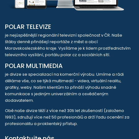
POLAR TELEVIZE
je nejúspěšnější regionální televizní společnost v ČR. Naše
štáby denně přinášejí reportáže z měst a obcí
Moravskoslezského kraje. Vysíláme je k lidem prostřednictvím
televizního vysílání, portálu polar.cz a sociálních sítí.
POLAR MULTIMEDIA
je divize se specializací na komerční výrobu. Umíme a rádi
děláme vše, co se týká multimedií - videa, virtuální realitu,
grafiky, weby. Našim klientům to přináší výhodu snadné
komunikace s jediným univerzálním a osvědčeným
dodavatelem.
Obě naše divize těží z více než 30ti let zkušeností (založeno
1993), sdružují více než 50 profesionálů a drží řadu ocenění za
profesionalitu a proklientský přístup.
Kontaktujte nás