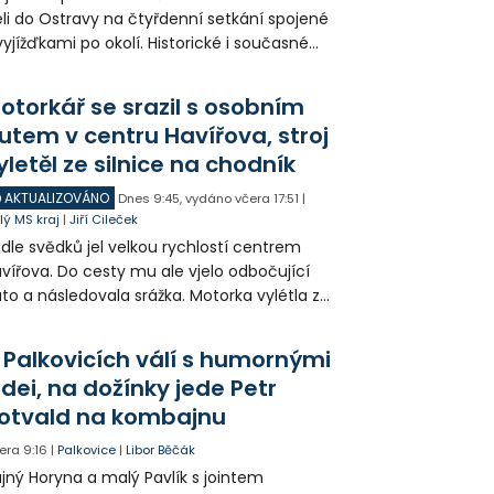
eli do Ostravy na čtyřdenní setkání spojené
vyjížďkami po okolí. Historické i současné
zy mohli lidé vidět například na Landeku, v
rlicku nebo v Dolní oblasti Vítkovic.
otorkář se srazil s osobním
utem v centru Havířova, stroj
yletěl ze silnice na chodník
AKTUALIZOVÁNO
Dnes
9:45
,
vydáno včera
17:51
|
lý MS kraj
|
Jiří Cileček
dle svědků jel velkou rychlostí centrem
vířova. Do cesty mu ale vjelo odbočující
to a následovala srážka. Motorka vylétla ze
lnice, prorazila zábradlí a stroj skončil na
odníku. Motorkář utrpěl velmi vážná
 Palkovicích válí s humornými
anění a byl letecky přepraven do
idei, na dožínky jede Petr
emocnice.
otvald na kombajnu
era
9:16
|
Palkovice
|
Libor Běčák
jný Horyna a malý Pavlík s jointem