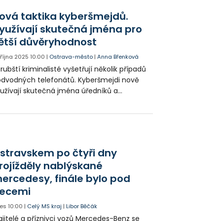
ověřeno přes tisíc vozidel, přestupky byly
ová taktika kyberšmejdů.
ištěny v cca 500 případech. Nejčastější
yužívají skutečná jména pro
ybou řidičů byla manipulace s telefonem
ětší důvěryhodnost
hem jízdy.
. října 2025
10:00
|
Ostrava-město
|
Anna Břenková
rubští kriminalisté vyšetřují několik případů
dvodných telefonátů. Kyberšmejdi nově
užívají skutečná jména úředníků a
licajtů. Posílají falešné průkazy a zastrašují
ěti. Mladá žena poslala přes milion korun na
et falešného policisty. Seniorku přesvědčili
tolik, že jela z Ostravy do Prahy. Tam si
brala peníze a předala částku milion a půl
stravskem po čtyři dny
run muži v parku. Podvodníkům hrozí až pět
rojížděly nablýskané
t za mřížemi. Policie upozorňuje, že případy
ercedesy, finále bylo pod
kdy neřeší po telefonu, ale na služebně.
ké prosí o opatrnost a zjišťování informací
ecemi
ímo od banky.
es
10:00
|
Celý MS kraj
|
Libor Běčák
jitelé a příznivci vozů Mercedes-Benz se