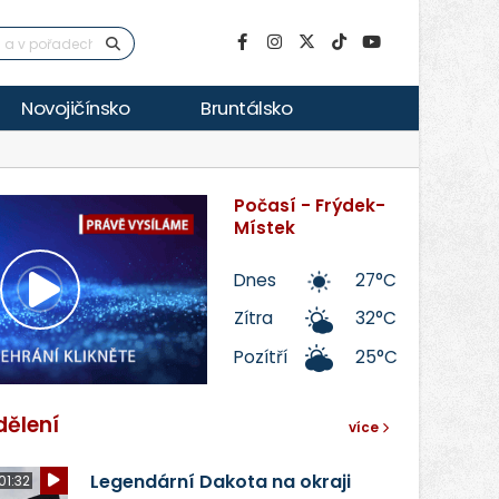
Novojičínsko
Bruntálsko
Počasí - Frýdek-
Místek
Dnes
27°C
Přehrát
Zítra
32°C
Pozítří
25°C
video
dělení
více
Legendární Dakota na okraji
01:32