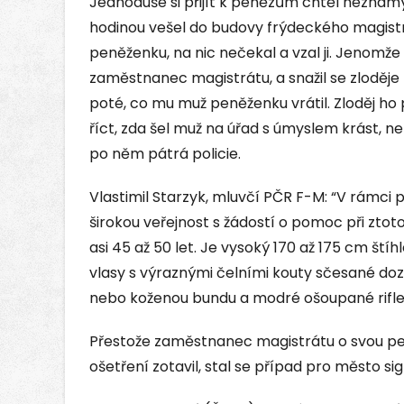
Jednoduše si přijít k penězům chtěl neznámý
hodinou vešel do budovy frýdeckého magistrát
peněženku, na nic nečekal a vzal ji. Jenomže v t
zaměstnanec magistrátu, a snažil se zloděje 
poté, co mu muž peněženku vrátil. Zloděj ho p
říct, zda šel muž na úřad s úmyslem krást, n
po něm pátrá policie.
Vlastimil Starzyk, mluvčí PČR F-M: “V rámci
širokou veřejnost s žádostí o pomoc při zto
asi 45 až 50 let. Je vysoký 170 až 175 cm ští
vlasy s výraznými čelními kouty sčesané d
nebo koženou bundu a modré ošoupané rifle
Přestože zaměstnanec magistrátu o svou pe
ošetření zotavil, stal se případ pro město 