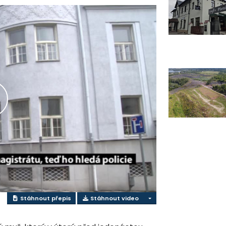
řehrát
ideo
Stáhnout přepis
Stáhnout video