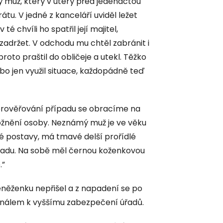
 muž, který v úterý před jedenáctou
u. V jedné z kanceláří uviděl ležet
é chvíli ho spatřil její majitel,
zadržet. V odchodu mu chtěl zabránit i
roto praštil do obličeje a utekl. Těžko
ebo jen využil situace, každopádně teď
 prověřování případu se obracíme na
tožnění osoby. Neznámý muž je ve věku
hlé postavy, má tmavé delší prořídlé
ozadu. Na sobě měl černou koženkovou
.”
něženku nepřišel a z napadení se po
signálem k vyššímu zabezpečení úřadů.