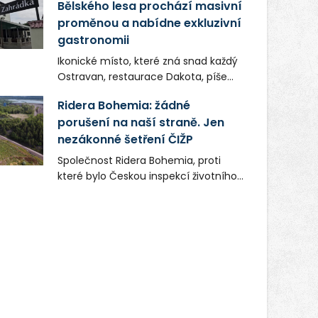
Bělského lesa prochází masivní
proměnou a nabídne exkluzivní
gastronomii
Ikonické místo, které zná snad každý
Ostravan, restaurace Dakota, píše
novou kapitolu. Silná mateřská
Ridera Bohemia: žádné
společnost Dang Investment Group
porušení na naší straně. Jen
s.r.o. investuje do projektu přes 50
nezákonné šetření ČIŽP
milionů korun. Cílem je přinést
Ostravě dva špičkové gastronomické
Společnost Ridera Bohemia, proti
koncepty, které v regionu dosud
které bylo Českou inspekcí životního
chyběly, luxusní středomořskou
prostředí (ČIŽP) čtyři roky vedeno
kuchyni a autentickou asijskou
vykonstruované řízení, při realizaci
gastronomii.
OVS na heřmanické haldě
postupovala v souladu se zákonem a
zadáním státního podniku DIAMO a v
této souvislosti nelze hovořit o
žádném odpadu. Ridera od počátku
označovala řízení ČIŽP za nezákonné
a domáhala se práva na spravedlivý