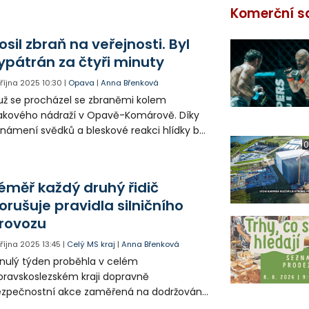
Komerční s
osil zbraň na veřejnosti. Byl
ypátrán za čtyři minuty
. října 2025
10:30
|
Opava
|
Anna Břenková
ž se procházel se zbraněmi kolem
akového nádraží v Opavě-Komárově. Díky
námení svědků a bleskové reakci hlídky byl
ž vypátrán během čtyř minut. Policie
0
ipomíná všem držitelům zbraní, aby je
ditelně neukazovali na veřejnosti.
éměř každý druhý řidič
orušuje pravidla silničního
rovozu
. října 2025
13:45
|
Celý MS kraj
|
Anna Břenková
nulý týden proběhla v celém
ravskoslezském kraji dopravně
zpečnostní akce zaměřená na dodržování
avidel silničního provozu. Celkově bylo