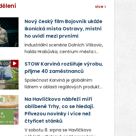
dělení
více
Nový český film Bojovník ukáže
ikonická místa Ostravy, místní
ho uvidí mezi prvními
Industriální scenérie Dolních Vítkovic,
halda Hrabůvka, centrum města i
další ikonická místa Ostravy se objeví
STOW Karviná rozšiřuje výrobu,
5:00
v novém filmu Bojovník, který vstoupí
přijme 40 zaměstnanců
do kin už 13. srpna. Režiséři Vojtěch
Frič a Tomáš Dianiška si
Společnost Karviná je globálním
moravskoslezskou metropoli
lídrem v oblasti regálových produktů
nevybrali náhodou – její syrová
a systémů, stabilním
atmosféra se stala přirozenou
Na Havlíčkovo nábřeží míří
zaměstnavatelem na Karvinsku a
součástí příběhu bývalého
oblíbené Trhy, co se hledají.
firmou s obrovským potenciálem.
boxerského šampiona Hoffa (Milan
Přivezou novinky i více než
Ondrík), jenž se po letech vrací do
čtyřicet stánků
světa vrcholových zápasů, tentokrát
V sobotu 8. srpna se Havlíčkovo
v MMA.