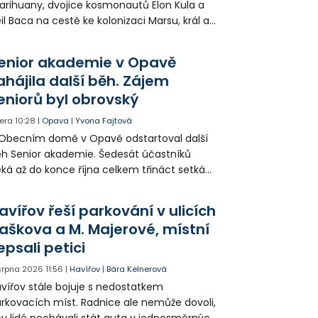
rihuany, dvojice kosmonautů Elon Kula a
il Baca na cestě ke kolonizaci Marsu, král a
šek a mnoho dalších postav už při
opagaci Palkovic ztvárnili starosta Radim
enior akademie v Opavě
ča a místostarosta David Kula.
ahájila další běh. Zájem
eniorů byl obrovský
era
10:28
|
Opava
|
Yvona Fajtová
Obecním domě v Opavě odstartoval další
h Senior akademie. Šedesát účastníků
ká až do konce října celkem třináct setkání
ných odborných přednášek i poznávání
sta. Na závěr převezmou úspěšní
avířov řeší parkování v ulicích
solventi certifikáty o absolvování studia a
aškova a M. Majerové, místní
obné dárky.
epsali petici
 srpna 2026
11:56
|
Havířov
|
Bára Kelnerová
vířov stále bojuje s nedostatkem
rkovacích míst. Radnice ale nemůže dovoli,