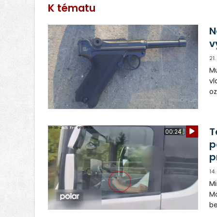
K tématu
N
v
21
Mu
vl
oz
mu
př
vi
T
00:24
p
p
14
Mi
Mo
be
pr