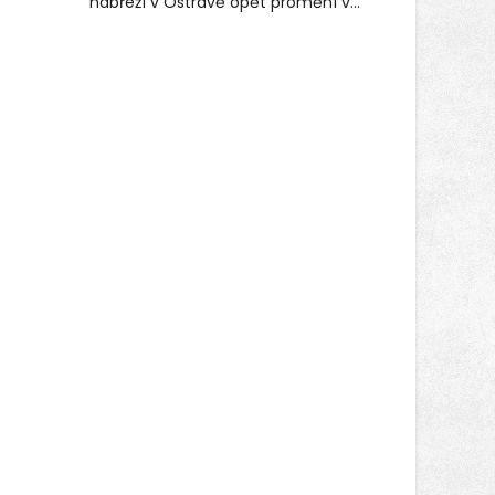
nábřeží v Ostravě opět promění v
místo plné vůní, chutí a poctivých
lokálních výrobků. Trhy, co se hledají
tentokrát nabídnou více než čtyřicet
pečlivě vybraných stánků s kvalitní
gastronomií, farmářskými produkty,
designem i řemeslnou tvorbou.
Návštěvníci se mohou těšit nejen na
oblíbené stálice, ale také na řadu
novinek, které v Ostravě běžně
nepotkají.