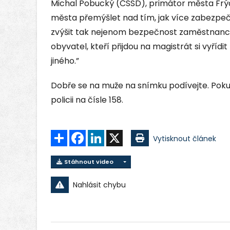
Michal Pobucký (ČSSD), primátor města Frý
města přemýšlet nad tím, jak více zabezpe
zvýšit tak nejenom bezpečnost zaměstnanců
obyvatel, kteří přijdou na magistrát si vyříd
jiného.”
Dobře se na muže na snímku podívejte. Poku
policii na čísle 158.
Sdílet
Facebook
LinkedIn
X
Vytisknout článek
Stáhnout video
Nahlásit chybu