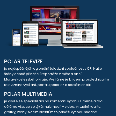
POLAR TELEVIZE
je nejúspěšnější regionální televizní společnost v ČR. Naše
štáby denně přinášejí reportáže z měst a obcí
Moravskoslezského kraje. Vysíláme je k lidem prostřednictvím
televizního vysílání, portálu polar.cz a sociálních sítí.
POLAR MULTIMEDIA
je divize se specializací na komerční výrobu. Umíme a rádi
děláme vše, co se týká multimedií - videa, virtuální realitu,
grafiky, weby. Našim klientům to přináší výhodu snadné