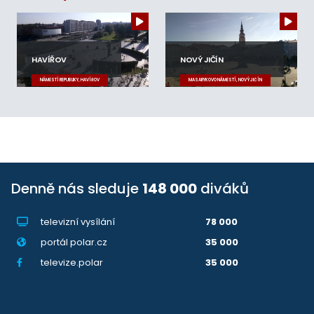
HAVÍŘOV
NOVÝ JIČÍN
NÁMĚSTÍ REPUBLIKY, HAVÍŘOV
MASARYKOVO NÁMĚSTÍ, NOVÝ JIČÍN
Denně nás sleduje
148 000
diváků
televizní vysílání
78 000
portál polar.cz
35 000
televize.polar
35 000