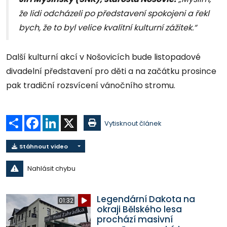
že lidi odcházeli po představení spokojeni a řekl
bych, že to byl velice kvalitní kulturní zážitek.“
Další kulturní akcí v Nošovicích bude listopadové
divadelní představení pro děti a na začátku prosince
pak tradiční rozsvícení vánočního stromu.
Sdílet
Facebook
LinkedIn
X
Vytisknout článek
Stáhnout video
Nahlásit chybu
Legendární Dakota na
01:32
okraji Bělského lesa
prochází masivní