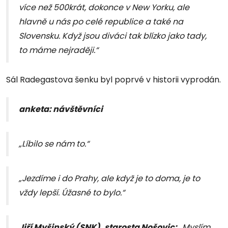
více než 500krát, dokonce v New Yorku, ale
hlavně u nás po celé republice a také na
Slovensku. Když jsou diváci tak blízko jako tady,
to máme nejraději.“
Sál Radegastova šenku byl poprvé v historii vyprodán.
anketa: návštěvníci
„Líbilo se nám to.“
„Jezdíme i do Prahy, ale když je to doma, je to
vždy lepší. Úžasné to bylo.“
Jiří Myšinský (SNK), starosta Nošovic:
„Myslím,