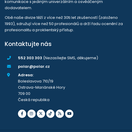
komunikace s jediným univerzálním a osvědčeným
dodavatelem.
Obě naše divize těží z více než 30ti let zkušeností (založeno
1993), sdružují více než 50 profesionálů a drží řadu ocenění za
profesionalitu a proklientský přístup.
Kontaktujte nás
552 303 303
(Nezasílejte SMS, děkujeme)
polar@polar.cz
Adresa:
Boleslavova 710/19
Ostrava-Mariánské Hory
709 00
Česká republika