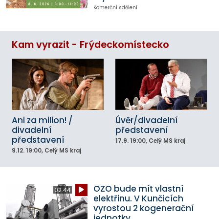
Komerční sdělení
Kam vyrazit - Frýdeckomístecko
Ani za milion! /
Úvěr/divadelní
divadelní
představení
představení
17.9.
19:00
, Celý MS kraj
9.12.
19:00
, Celý MS kraj
OZO bude mít vlastní
02:44
elektřinu. V Kunčicích
vyrostou 2 kogenerační
jednotky