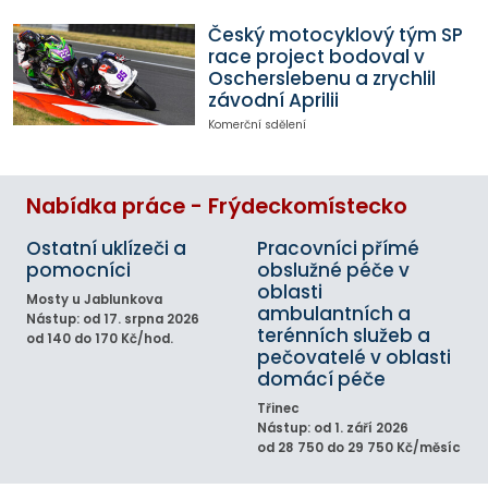
Český motocyklový tým SP
race project bodoval v
Oscherslebenu a zrychlil
závodní Aprilii
Komerční sdělení
Nabídka práce - Frýdeckomístecko
Ostatní uklízeči a
Pracovníci přímé
pomocníci
obslužné péče v
oblasti
Mosty u Jablunkova
ambulantních a
Nástup: od 17. srpna 2026
terénních služeb a
od 140 do 170 Kč/hod.
pečovatelé v oblasti
domácí péče
Třinec
Nástup: od 1. září 2026
od 28 750 do 29 750 Kč/měsíc