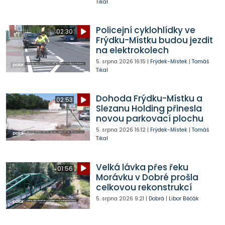
Tikal
Policejní cyklohlídky ve
02:30
Frýdku-Místku budou jezdit
na elektrokolech
5. srpna 2026
16:15
|
Frýdek-Místek
|
Tomáš
Tikal
Dohoda Frýdku-Místku a
02:53
Slezanu Holding přinesla
novou parkovací plochu
5. srpna 2026
16:12
|
Frýdek-Místek
|
Tomáš
Tikal
Velká lávka přes řeku
01:56
Morávku v Dobré prošla
celkovou rekonstrukcí
5. srpna 2026
9:21
|
Dobrá
|
Libor Běčák