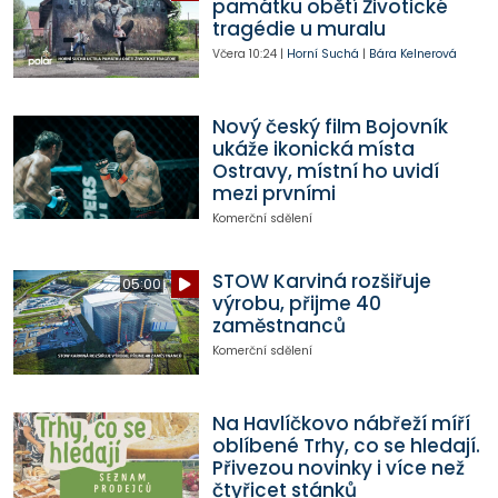
památku obětí Životické
tragédie u muralu
Včera
10:24
|
Horní Suchá
|
Bára Kelnerová
Nový český film Bojovník
ukáže ikonická místa
Ostravy, místní ho uvidí
mezi prvními
Komerční sdělení
STOW Karviná rozšiřuje
05:00
výrobu, přijme 40
zaměstnanců
Komerční sdělení
Na Havlíčkovo nábřeží míří
oblíbené Trhy, co se hledají.
Přivezou novinky i více než
čtyřicet stánků