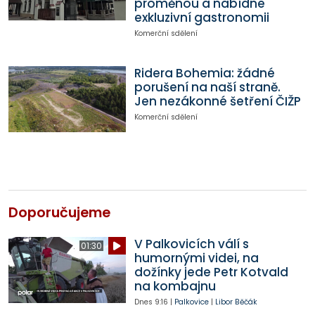
proměnou a nabídne
exkluzivní gastronomii
Komerční sdělení
Ridera Bohemia: žádné
porušení na naší straně.
Jen nezákonné šetření ČIŽP
Komerční sdělení
Doporučujeme
V Palkovicích válí s
01:30
humornými videi, na
dožínky jede Petr Kotvald
na kombajnu
Dnes
9:16
|
Palkovice
|
Libor Běčák