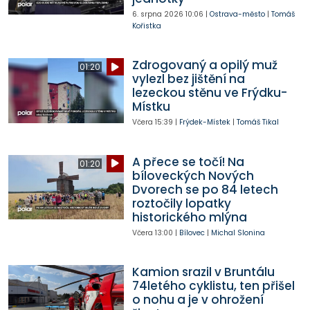
6. srpna 2026
10:06
|
Ostrava-město
|
Tomáš
Kořistka
Zdrogovaný a opilý muž
01:20
vylezl bez jištění na
lezeckou stěnu ve Frýdku-
Místku
Včera
15:39
|
Frýdek-Místek
|
Tomáš Tikal
A přece se točí! Na
01:20
bíloveckých Nových
Dvorech se po 84 letech
roztočily lopatky
historického mlýna
Včera
13:00
|
Bílovec
|
Michal Slonina
Kamion srazil v Bruntálu
74letého cyklistu, ten přišel
o nohu a je v ohrožení