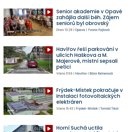
Senior akademie v Opavě
02:50
zahájila další běh. Zájem
seniorů byl obrovský
Dnes
10:28
|
Opava
|
Yvona Fajtová
Havířov řeší parkování v
02:38
ulicích Haškova a M.
Majerové, místní sepsali
petici
Včera
11:56
|
Havířov
|
Bára Kelnerová
Frýdek-Místek pokračuje v
02:53
instalaci fotovoltaických
elektráren
Včera
15:43
|
Frýdek-Místek
|
Tomáš Tikal
Horní Suchá uctila
01:37