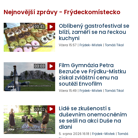
Nejnovější zprávy - Frýdeckomístecko
Oblíbený gastrofestival se
02:43
blíží, zaměří se na řeckou
kuchyni
Včera
15:57
|
Frýdek-Místek
|
Tomáš Tikal
Film Gymnázia Petra
03:03
Bezruče ve Frýdku-Místku
získal zvláštní cenu na
soutěži Envofilm
Včera
15:49
|
Frýdek-Místek
|
Tomáš Tikal
Lidé se zkušeností s
03:02
duševním onemocněním
se sešli na akci Duše na
dlani
5. srpna 2026
16:18
|
Frýdek-Místek
|
Tomáš