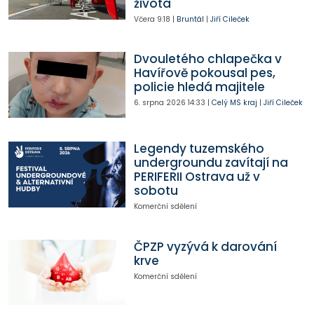
života
Včera
9:18
|
Bruntál
|
Jiří Cileček
Dvouletého chlapečka v
Havířově pokousal pes,
policie hledá majitele
6. srpna 2026
14:33
|
Celý MS kraj
|
Jiří Cileček
Legendy tuzemského
undergroundu zavítají na
PERIFERII Ostrava už v
sobotu
Komerční sdělení
ČPZP vyzývá k darování
krve
Komerční sdělení