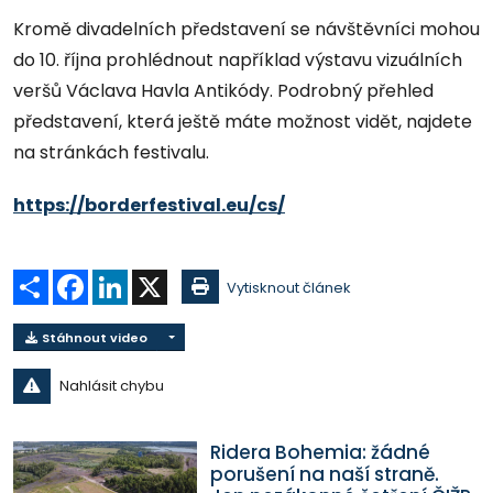
Kromě divadelních představení se návštěvníci mohou
do 10. října prohlédnout například výstavu vizuálních
veršů Václava Havla Antikódy. Podrobný přehled
představení, která ještě máte možnost vidět, najdete
na stránkách festivalu.
https://borderfestival.eu/cs/
Sdílet
Facebook
LinkedIn
X
Vytisknout článek
Stáhnout video
Nahlásit chybu
Ridera Bohemia: žádné
porušení na naší straně.