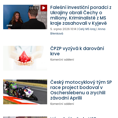
Falešní investiční poradci z
03:02
Ukrajiny obrali Čechy o
miliony. Kriminalisté z MS
kraje zasahovali v Kyjevě
5. srpna 2026
10:14
|
Celý MS kraj
|
Anna
Břenková
ČPZP vyzývá k darování
krve
Komerční sdělení
Český motocyklový tým SP
race project bodoval v
Oscherslebenu a zrychlil
závodní Aprilii
Komerční sdělení