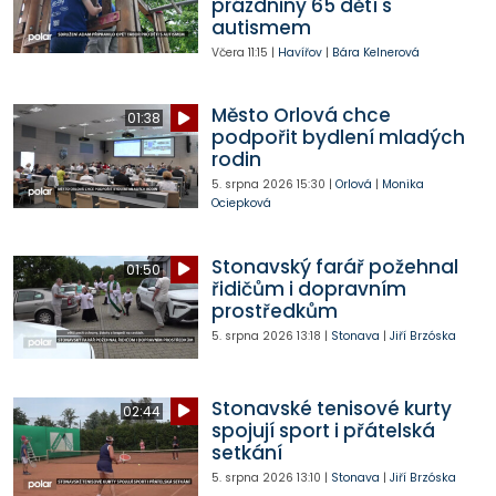
prázdniny 65 dětí s
autismem
Včera
11:15
|
Havířov
|
Bára Kelnerová
Město Orlová chce
01:38
podpořit bydlení mladých
rodin
5. srpna 2026
15:30
|
Orlová
|
Monika
Ociepková
Stonavský farář požehnal
01:50
řidičům i dopravním
prostředkům
5. srpna 2026
13:18
|
Stonava
|
Jiří Brzóska
Stonavské tenisové kurty
02:44
spojují sport i přátelská
setkání
5. srpna 2026
13:10
|
Stonava
|
Jiří Brzóska