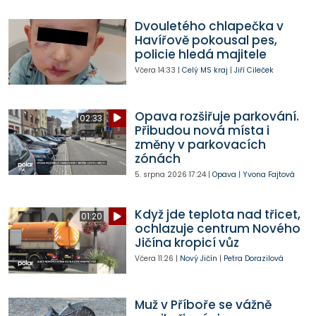
Dvouletého chlapečka v
Havířově pokousal pes,
policie hledá majitele
Včera
14:33
|
Celý MS kraj
|
Jiří Cileček
Opava rozšiřuje parkování.
02:33
Přibudou nová místa i
změny v parkovacích
zónách
5. srpna 2026
17:24
|
Opava
|
Yvona Fajtová
Když jde teplota nad třicet,
01:20
ochlazuje centrum Nového
Jičína kropicí vůz
Včera
11:26
|
Nový Jičín
|
Petra Dorazilová
Muž v Příboře se vážně