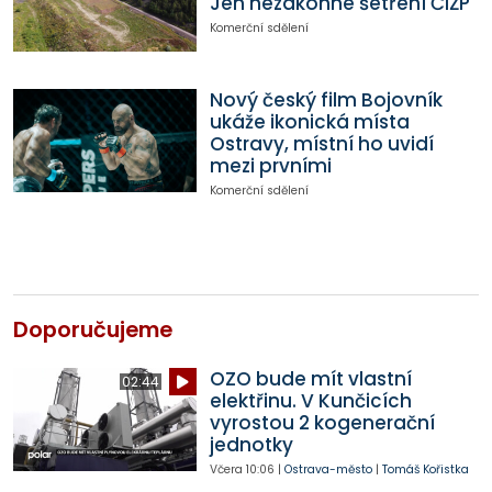
Jen nezákonné šetření ČIŽP
Komerční sdělení
Nový český film Bojovník
ukáže ikonická místa
Ostravy, místní ho uvidí
mezi prvními
Komerční sdělení
Doporučujeme
OZO bude mít vlastní
02:44
elektřinu. V Kunčicích
vyrostou 2 kogenerační
jednotky
Včera
10:06
|
Ostrava-město
|
Tomáš Kořistka