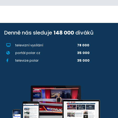
Denně nás sleduje
148 000
diváků
televizní vysílání
78 000
portál polar.cz
35 000
televize.polar
35 000