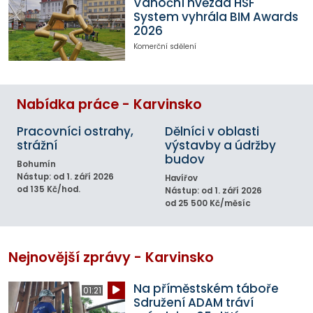
Vánoční hvězda HSF
System vyhrála BIM Awards
2026
Komerční sdělení
Nabídka práce - Karvinsko
Pracovníci ostrahy,
Dělníci v oblasti
strážní
výstavby a údržby
budov
Bohumín
Nástup: od 1. září 2026
Havířov
od 135 Kč/hod.
Nástup: od 1. září 2026
od 25 500 Kč/měsíc
Nejnovější zprávy - Karvinsko
Na příměstském táboře
01:21
Sdružení ADAM tráví