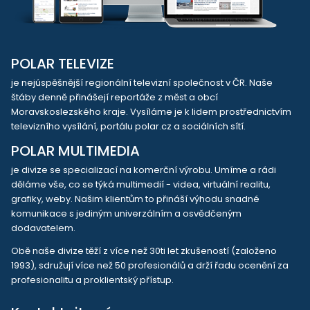
POLAR TELEVIZE
je nejúspěšnější regionální televizní společnost v ČR. Naše
štáby denně přinášejí reportáže z měst a obcí
Moravskoslezského kraje. Vysíláme je k lidem prostřednictvím
televizního vysílání, portálu polar.cz a sociálních sítí.
POLAR MULTIMEDIA
je divize se specializací na komerční výrobu. Umíme a rádi
děláme vše, co se týká multimedií - videa, virtuální realitu,
grafiky, weby. Našim klientům to přináší výhodu snadné
komunikace s jediným univerzálním a osvědčeným
dodavatelem.
Obě naše divize těží z více než 30ti let zkušeností (založeno
1993), sdružují více než 50 profesionálů a drží řadu ocenění za
profesionalitu a proklientský přístup.