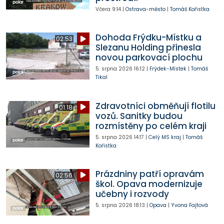
Včera
9:14
|
Ostrava-město
|
Tomáš Kořistka
Dohoda Frýdku-Místku a
02:53
Slezanu Holding přinesla
novou parkovací plochu
5. srpna 2026
16:12
|
Frýdek-Místek
|
Tomáš
Tikal
Zdravotníci obměňují flotilu
01:18
vozů. Sanitky budou
rozmístěny po celém kraji
5. srpna 2026
14:17
|
Celý MS kraj
|
Tomáš
Kořistka
Prázdniny patří opravám
02:56
škol. Opava modernizuje
učebny i rozvody
5. srpna 2026
18:13
|
Opava
|
Yvona Fajtová