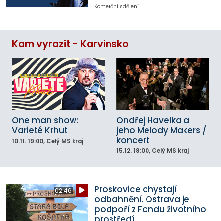
Komerční sdělení
Kam vyrazit - Karvinsko
One man show:
Ondřej Havelka a
Varieté Krhut
jeho Melody Makers /
koncert
10.11.
19:00
, Celý MS kraj
15.12.
18:00
, Celý MS kraj
Proskovice chystají
02:46
odbahnění. Ostrava je
podpoří z Fondu životního
prostředí.