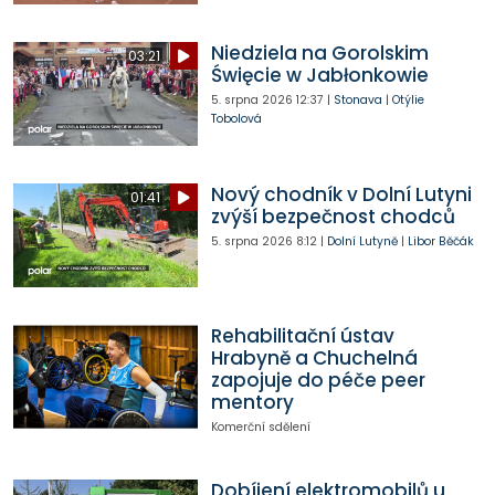
Niedziela na Gorolskim
03:21
Święcie w Jabłonkowie
5. srpna 2026
12:37
|
Stonava
|
Otýlie
Tobolová
Nový chodník v Dolní Lutyni
01:41
zvýší bezpečnost chodců
5. srpna 2026
8:12
|
Dolní Lutyně
|
Libor Běčák
Rehabilitační ústav
Hrabyně a Chuchelná
zapojuje do péče peer
mentory
Komerční sdělení
Dobíjení elektromobilů u