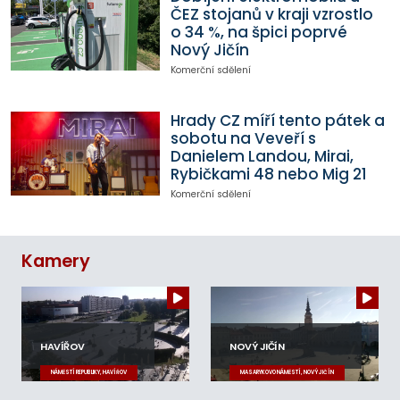
ČEZ stojanů v kraji vzrostlo
o 34 %, na špici poprvé
Nový Jičín
Komerční sdělení
Hrady CZ míří tento pátek a
sobotu na Veveří s
Danielem Landou, Mirai,
Rybičkami 48 nebo Mig 21
Komerční sdělení
Kamery
HAVÍŘOV
NOVÝ JIČÍN
NÁMĚSTÍ REPUBLIKY, HAVÍŘOV
MASARYKOVO NÁMĚSTÍ, NOVÝ JIČÍN