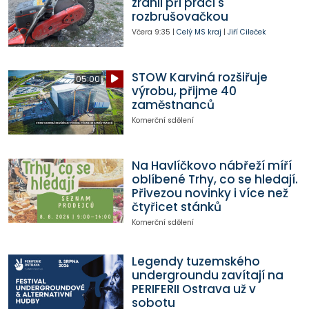
zranil při práci s
rozbrušovačkou
Včera
9:35
|
Celý MS kraj
|
Jiří Cileček
STOW Karviná rozšiřuje
05:00
výrobu, přijme 40
zaměstnanců
Komerční sdělení
Na Havlíčkovo nábřeží míří
oblíbené Trhy, co se hledají.
Přivezou novinky i více než
čtyřicet stánků
Komerční sdělení
Legendy tuzemského
undergroundu zavítají na
PERIFERII Ostrava už v
sobotu