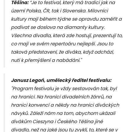
Těšína:
“Je to festival, který má tradici jak na
území Polska, ČR, tak i Slovenska. Milovníci
kultury mají během týdne se opravdu zaměřit a
podívat se doslova na diamanty kultury.
Všechna divadla, která zde hostují, prezentují to,
co mají ve svém repertoáru nejlepší. Jsou to
taková představení, že diváka, když odchází,
nutí k přemýšlení a nabádání."
Janusz Legoń, umělecký ředitel festivalu:
"Program festivalu je vždy sestavován tak, byl
na hranici. Na hranici divadelních žánrů, na
hranici konvencí a někdy na hranici diváckých
návyků. Záleží nám na tom, abychom ukázali
divákům Cieszyna i Českého Těšína jiné
divadlo, než na jaké jsou tu zvykli, to, které se v