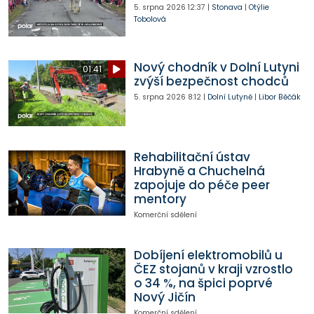
5. srpna 2026
12:37
|
Stonava
|
Otýlie
Tobolová
Nový chodník v Dolní Lutyni
01:41
zvýší bezpečnost chodců
5. srpna 2026
8:12
|
Dolní Lutyně
|
Libor Běčák
Rehabilitační ústav
Hrabyně a Chuchelná
zapojuje do péče peer
mentory
Komerční sdělení
Dobíjení elektromobilů u
ČEZ stojanů v kraji vzrostlo
o 34 %, na špici poprvé
Nový Jičín
Komerční sdělení