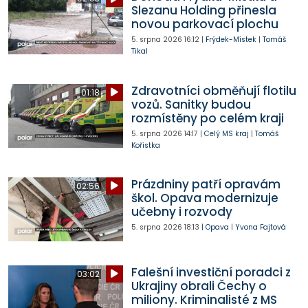
Slezanu Holding přinesla
novou parkovací plochu
5. srpna 2026
16:12
|
Frýdek-Místek
|
Tomáš
Tikal
Zdravotníci obměňují flotilu
01:18
vozů. Sanitky budou
rozmístěny po celém kraji
5. srpna 2026
14:17
|
Celý MS kraj
|
Tomáš
Kořistka
Prázdniny patří opravám
02:56
škol. Opava modernizuje
učebny i rozvody
5. srpna 2026
18:13
|
Opava
|
Yvona Fajtová
Falešní investiční poradci z
03:02
Ukrajiny obrali Čechy o
miliony. Kriminalisté z MS