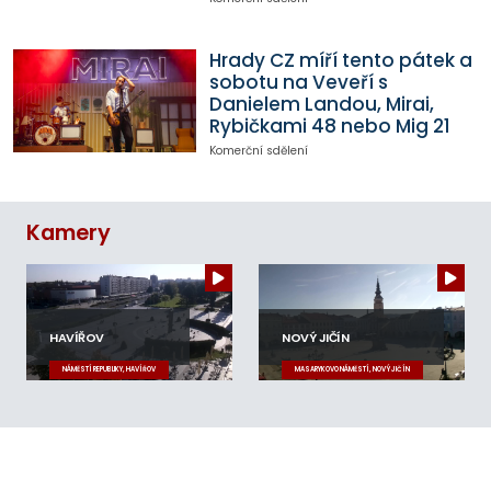
Hrady CZ míří tento pátek a
sobotu na Veveří s
Danielem Landou, Mirai,
Rybičkami 48 nebo Mig 21
Komerční sdělení
Kamery
HAVÍŘOV
NOVÝ JIČÍN
NÁMĚSTÍ REPUBLIKY, HAVÍŘOV
MASARYKOVO NÁMĚSTÍ, NOVÝ JIČÍN