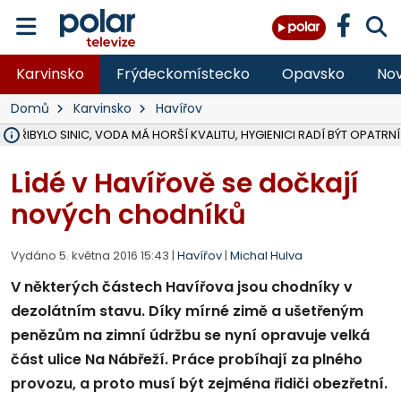
Karvinsko
Frýdeckomístecko
Opavsko
Nov
Domů
Karvinsko
Havířov
Ě PŘIBYLO SINIC, VODA MÁ HORŠÍ KVALITU, HYGIENICI RADÍ BÝT OPATRNÍ
ÚOHS DAL ZÁTORU POKUTU 100 000 ZA CHYBY V ZAKÁZCE NA OBN
AREÁL LODIČEK V KARVINÉ SE PŘIPRAVUJE NA VELKOU REKONSTRUKC
KARVINÁ ZNÁ BUDOUCÍ PODOBU AREÁLU LODIČKY V PARKU BOŽEN
MORAVSKOSLEZŠTÍ POLICISTÉ ODHALILI MEZINÁRODNÍ GANG PODVO
LÁKALI LIDI NA ZISKY Z KRYPTOMĚN, INFO A VIDEO NA POLAR.CZ
RADNÍ OSTRAVY A POSLANKYNĚ A. HOFFMANNOVÁ ZA PIRÁTY PODA
NA POSTUP MINISTERSTVA ŽIVOTNÍHO PROSTŘEDÍ V KAUZE HALDY 
MUŽ V PŘÍBOŘE SE VÁŽNĚ ZRANIL PŘI PRÁCI S ROZBRUŠOVAČKOU, I
SLEZSKÁ OSTRAVA PŘIPRAVUJE PROJEKTOVOU DOKUMENTACI PRO 
PODEZŘELÝ BALÍČEK ZASTAVIL PROVOZ NA NÁDRAŽÍ VE F-M, ČEKÁ 
CHLAPEČKA (2) V HAVÍŘOVĚ POKOUSAL PES, POLICIE HLEDÁ MAJITEL
MS KRAJ VYBUDUJE ZA 40 MILIONŮ V JABLUNKOVĚ NOVÝ MOST PŘES O
FOTBALISTA LAURI LAINE SE VRACÍ Z BANÍKU OSTRAVA NA PŮL ROK
F-M DOKONČIL VOLNOČASOVÝ AREÁL RIVKA PARK ZA 62 MILIONŮ,
Lidé v Havířově se dočkají
nových chodníků
Vydáno 5. května 2016 15:43 |
Havířov
|
Michal Hulva
V některých částech Havířova jsou chodníky v
dezolátním stavu. Díky mírné zimě a ušetřeným
penězům na zimní údržbu se nyní opravuje velká
část ulice Na Nábřeží. Práce probíhají za plného
provozu, a proto musí být zejména řidiči obezřetní.