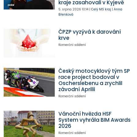
kraje zasahovali v Kyjevě
5. srpna 2026
10:14
|
Celý MS kraj
|
Anna
Břenková
ČPZP vyzývá k darování
krve
Komerční sdělení
Český motocyklový tým SP
race project bodoval v
Oscherslebenu a zrychlil
závodní Aprilii
Komerční sdělení
Vánoční hvězda HSF
System vyhrála BIM Awards
2026
Komerční sdělení