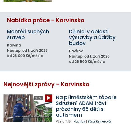
Nabídka práce - Karvinsko
Montéři suchých
Dělníci v oblasti
staveb
výstavby a údržby
budov
Karviná
Nástup: od 1. září 2026
Havířov
od 28 000 Kč/měsíc
Nástup: od 1. září 2026
od 25 500 Kč/měsíc
Nejnovější zprávy - Karvinsko
Na příměstském táboře
01:21
Sdružení ADAM tráví
prázdniny 65 dětí s
autismem
Včera
11:15
|
Havířov
|
Bára Kelnerová