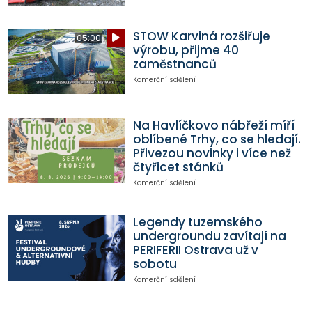
STOW Karviná rozšiřuje
05:00
výrobu, přijme 40
zaměstnanců
Komerční sdělení
Na Havlíčkovo nábřeží míří
oblíbené Trhy, co se hledají.
Přivezou novinky i více než
čtyřicet stánků
Komerční sdělení
Legendy tuzemského
undergroundu zavítají na
PERIFERII Ostrava už v
sobotu
Komerční sdělení