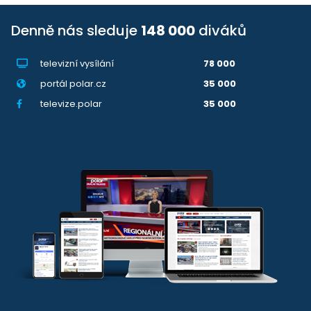
Denně nás sleduje
148 000
diváků
televizní vysílání
78 000
portál polar.cz
35 000
televize.polar
35 000