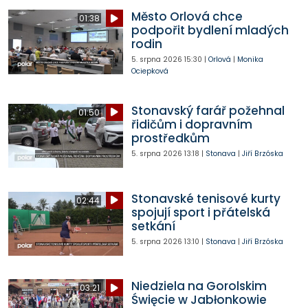
Město Orlová chce
01:38
podpořit bydlení mladých
rodin
5. srpna 2026
15:30
|
Orlová
|
Monika
Ociepková
Stonavský farář požehnal
01:50
řidičům i dopravním
prostředkům
5. srpna 2026
13:18
|
Stonava
|
Jiří Brzóska
Stonavské tenisové kurty
02:44
spojují sport i přátelská
setkání
5. srpna 2026
13:10
|
Stonava
|
Jiří Brzóska
Niedziela na Gorolskim
03:21
Święcie w Jabłonkowie