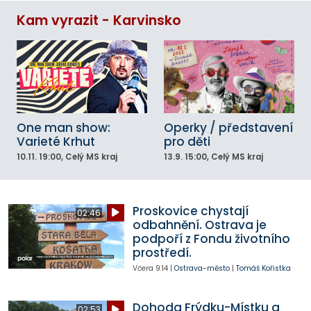
Kam vyrazit - Karvinsko
One man show:
Operky / představení
Varieté Krhut
pro děti
10.11.
19:00
, Celý MS kraj
13.9.
15:00
, Celý MS kraj
Proskovice chystají
02:46
odbahnění. Ostrava je
podpoří z Fondu životního
prostředí.
Včera
9:14
|
Ostrava-město
|
Tomáš Kořistka
Dohoda Frýdku-Místku a
02:53