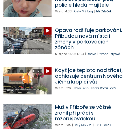
policie hledá majitele
Včera
14:33
|
Celý MS kraj
|
Jiří Cileček
Opava rozšiřuje parkování.
02:33
Přibudou nová místa i
změny v parkovacích
zónách
5. srpna 2026
17:24
|
Opava
|
Yvona Fajtová
Když jde teplota nad třicet,
01:20
ochlazuje centrum Nového
Jičína kropicí vůz
Včera
11:26
|
Nový Jičín
|
Petra Dorazilová
Muž v Příboře se vážně
zranil při práci s
rozbrušovačkou
Včera
9:35
|
Celý MS kraj
|
Jiří Cileček