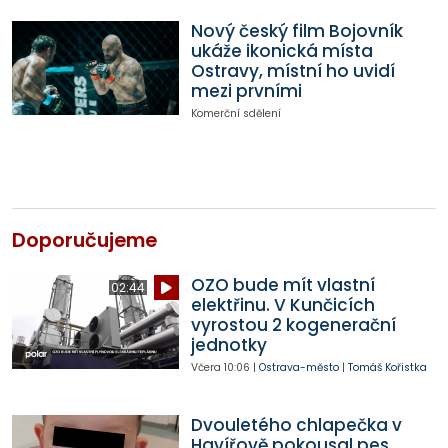
Nový český film Bojovník
ukáže ikonická místa
Ostravy, místní ho uvidí
mezi prvními
Komerční sdělení
Doporučujeme
OZO bude mít vlastní
02:44
elektřinu. V Kunčicích
vyrostou 2 kogenerační
jednotky
Včera
10:06
|
Ostrava-město
|
Tomáš Kořistka
Dvouletého chlapečka v
Havířově pokousal pes,