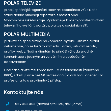
POLAR TELEVIZE
je nejúspěšnější regionální televizní společnost v ČR. Naše
štáby denně přinášejí reportáže z měst a obcí
Moravskoslezského kraje. Vysíláme je k lidem prostřednictvím
televizního vysílání, portálu polar.cz a sociálních sítí.
POLAR MULTIMEDIA
je divize se specializací na komerční výrobu. Umíme a rádi
děláme vše, co se týká multimedií - videa, virtuální realitu,
grafiky, weby. Našim klientům to přináší výhodu snadné
komunikace s jediným univerzálním a osvědčeným
dodavatelem.
Obě naše divize těží z více než 30ti let zkušeností (založeno
1993), sdružují více než 50 profesionálů a drží řadu ocenění za
profesionalitu a proklientský přístup.
Kontaktujte nás
552 303 303
(Nezasílejte SMS, děkujeme)