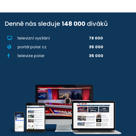
Denně nás sleduje
148 000
diváků
televizní vysílání
78 000
portál polar.cz
35 000
televize.polar
35 000