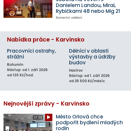
Danielem Landou, Mirai,
Rybičkami 48 nebo Mig 21
Komerční sdělení
Nabídka práce - Karvinsko
Pracovníci ostrahy,
Dělníci v oblasti
strážní
výstavby a údržby
budov
Bohumín
Nástup: od 1. září 2026
Havířov
od 135 Kč/hod.
Nástup: od 1. září 2026
od 25 500 Kč/měsíc
Nejnovější zprávy - Karvinsko
Město Orlová chce
01:38
podpořit bydlení mladých
rodin