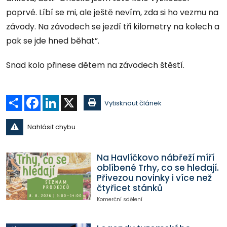
poprvé. Líbí se mi, ale ještě nevím, zda si ho vezmu na
závody. Na závodech se jezdí tři kilometry na kolech a
pak se jde hned běhat”.
Snad kolo přinese dětem na závodech štěstí.
Sdílet
Facebook
LinkedIn
X
Vytisknout článek
Nahlásit chybu
Na Havlíčkovo nábřeží míří
oblíbené Trhy, co se hledají.
Přivezou novinky i více než
čtyřicet stánků
Komerční sdělení