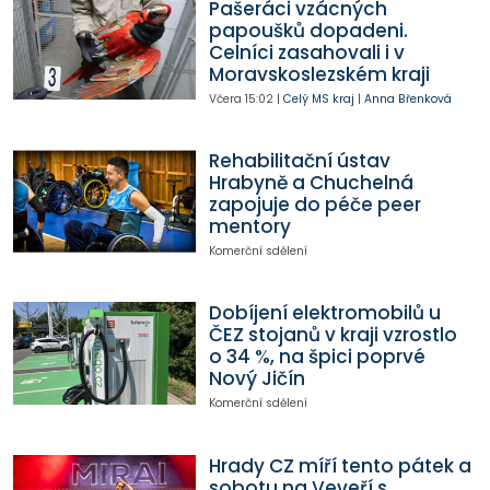
Pašeráci vzácných
papoušků dopadeni.
Celníci zasahovali i v
Moravskoslezském kraji
Včera
15:02
|
Celý MS kraj
|
Anna Břenková
Rehabilitační ústav
Hrabyně a Chuchelná
zapojuje do péče peer
mentory
Komerční sdělení
Dobíjení elektromobilů u
ČEZ stojanů v kraji vzrostlo
o 34 %, na špici poprvé
Nový Jičín
Komerční sdělení
Hrady CZ míří tento pátek a
sobotu na Veveří s