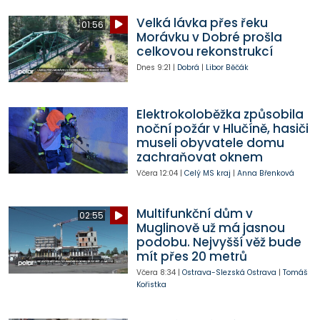
Velká lávka přes řeku
01:56
Morávku v Dobré prošla
celkovou rekonstrukcí
Dnes
9:21
|
Dobrá
|
Libor Běčák
Elektrokoloběžka způsobila
noční požár v Hlučíně, hasiči
museli obyvatele domu
zachraňovat oknem
Včera
12:04
|
Celý MS kraj
|
Anna Břenková
Multifunkční dům v
02:55
Muglinově už má jasnou
podobu. Nejvyšší věž bude
mít přes 20 metrů
Včera
8:34
|
Ostrava-Slezská Ostrava
|
Tomáš
Kořistka