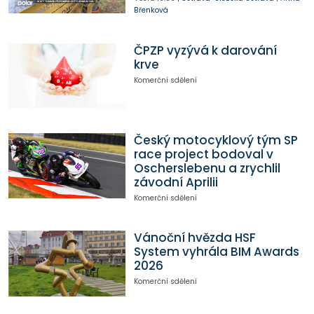
Břenková
ČPZP vyzývá k darování
krve
Komerční sdělení
Český motocyklový tým SP
race project bodoval v
Oscherslebenu a zrychlil
závodní Aprilii
Komerční sdělení
Vánoční hvězda HSF
System vyhrála BIM Awards
2026
Komerční sdělení