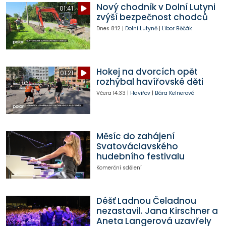
Nový chodník v Dolní Lutyni
01:41
zvýší bezpečnost chodců
Dnes
8:12
|
Dolní Lutyně
|
Libor Běčák
Hokej na dvorcích opět
01:21
rozhýbal havířovské děti
Včera
14:33
|
Havířov
|
Bára Kelnerová
Měsíc do zahájení
Svatováclavského
hudebního festivalu
Komerční sdělení
Déšť Ladnou Čeladnou
nezastavil. Jana Kirschner a
Aneta Langerová uzavřely