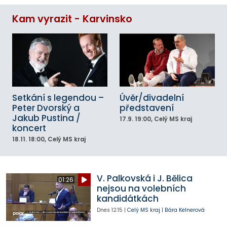
Kam vyrazit - Karvinsko
Setkání s legendou –
Úvěr/divadelní
Peter Dvorský a
představení
Jakub Pustina /
17.9.
19:00
, Celý MS kraj
koncert
18.11.
18:00
, Celý MS kraj
V. Palkovská i J. Bělica
01:26
nejsou na volebních
kandidátkách
Dnes
12:15
|
Celý MS kraj
|
Bára Kelnerová