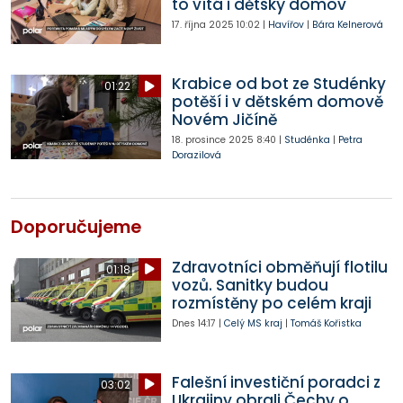
to vítá i dětský domov
17. října 2025
10:02
|
Havířov
|
Bára Kelnerová
Krabice od bot ze Studénky
01:22
potěší i v dětském domově
Novém Jičíně
18. prosince 2025
8:40
|
Studénka
|
Petra
Dorazilová
Doporučujeme
Zdravotníci obměňují flotilu
01:18
vozů. Sanitky budou
rozmístěny po celém kraji
Dnes
14:17
|
Celý MS kraj
|
Tomáš Kořistka
Falešní investiční poradci z
03:02
Ukrajiny obrali Čechy o