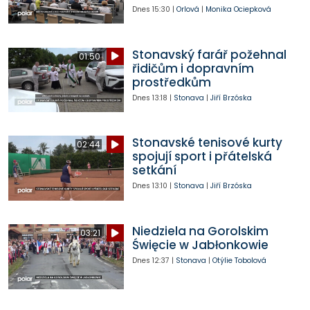
Dnes
15:30
|
Orlová
|
Monika Ociepková
Stonavský farář požehnal
01:50
řidičům i dopravním
prostředkům
Dnes
13:18
|
Stonava
|
Jiří Brzóska
Stonavské tenisové kurty
02:44
spojují sport i přátelská
setkání
Dnes
13:10
|
Stonava
|
Jiří Brzóska
Niedziela na Gorolskim
03:21
Święcie w Jabłonkowie
Dnes
12:37
|
Stonava
|
Otýlie Tobolová