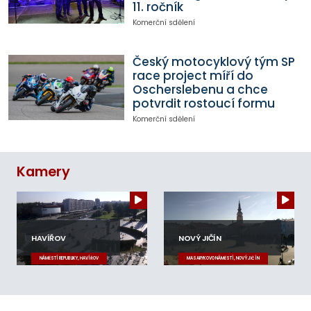
11. ročník
Komerční sdělení
Český motocyklový tým SP
race project míří do
Oscherslebenu a chce
potvrdit rostoucí formu
Komerční sdělení
Kamery
HAVÍŘOV
NOVÝ JIČÍN
NÁMĚSTÍ REPUBLIKY, HAVÍŘOV
MASARYKOVO NÁMĚSTÍ, NOVÝ JIČÍN