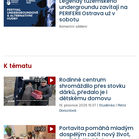
Legendy tuzemského
undergroundu zavítají na
PERIFERII Ostrava už v
sobotu
Komerční sdělení
K tématu
Rodinné centrum
02:53
shromáždilo přes stovku
dárků, předalo je i
dětskému domovu
19. prosince 2025
15:07
|
Studénka
|
Petra
Dorazilová
Portavita pomáhá mladým
03:22
dospělým začít nový život,