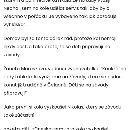
starým a paní ředitelka říkala, že ho tady využijí.
Nechal jsem na kole udělat servis tak, aby bylo
všechno v pořádku. Je vybaveno tak, jak požaduje
vyhláška”.
Domov byl za tento dárek rád, protože kol nemají
nikdy dost, a také proto, že se děti připravují na
závody.
Žaneta Maroszová, vedoucí vychovatelka: “Konkrétně
tady tohle kolo využijeme na závody, které se budou
konat již tradičně v Čeladné. Děti se na závody
připravují”.
Jako první si kolo vyzkoušel Nikolas, který se závodu
také zúčastní.
anketa, děti: “Dneska jsem toto kolo vyzkoušel