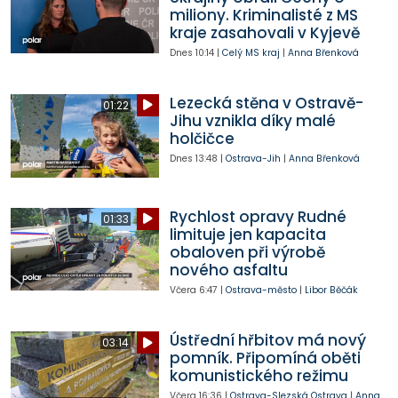
miliony. Kriminalisté z MS
kraje zasahovali v Kyjevě
Dnes
10:14
|
Celý MS kraj
|
Anna Břenková
Lezecká stěna v Ostravě-
01:22
Jihu vznikla díky malé
holčičce
Dnes
13:48
|
Ostrava-Jih
|
Anna Břenková
Rychlost opravy Rudné
01:33
limituje jen kapacita
obaloven při výrobě
nového asfaltu
Včera
6:47
|
Ostrava-město
|
Libor Běčák
Ústřední hřbitov má nový
03:14
pomník. Připomíná oběti
komunistického režimu
Včera
16:36
|
Ostrava-Slezská Ostrava
|
Anna