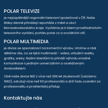
POLAR TELEVIZE
je nejúspěšnější regionální televizní společnost v ČR. Naše
štáby denně přinášejí reportáže z měst a obcí
Moravskoslezského kraje. Vysíláme je k lidem prostřednictvím
televizního vysílání, portálu polar.cz a sociálních sítí.
POLAR MULTIMEDIA
je divize se specializací na komerční výrobu. Umíme a rádi
děláme vše, co se týká multimedií - videa, virtuální realitu,
grafiky, weby. Našim klientům to přináší výhodu snadné
komunikace s jediným univerzálním a osvědčeným
dodavatelem.
Obě naše divize těží z více než 30ti let zkušeností (založeno
1993), sdružují více než 50 profesionálů a drží řadu ocenění za
profesionalitu a proklientský přístup.
Kontaktujte nás