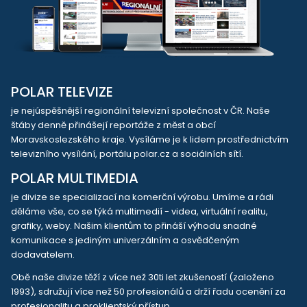
POLAR TELEVIZE
je nejúspěšnější regionální televizní společnost v ČR. Naše
štáby denně přinášejí reportáže z měst a obcí
Moravskoslezského kraje. Vysíláme je k lidem prostřednictvím
televizního vysílání, portálu polar.cz a sociálních sítí.
POLAR MULTIMEDIA
je divize se specializací na komerční výrobu. Umíme a rádi
děláme vše, co se týká multimedií - videa, virtuální realitu,
grafiky, weby. Našim klientům to přináší výhodu snadné
komunikace s jediným univerzálním a osvědčeným
dodavatelem.
Obě naše divize těží z více než 30ti let zkušeností (založeno
1993), sdružují více než 50 profesionálů a drží řadu ocenění za
profesionalitu a proklientský přístup.