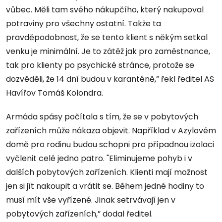
vůbec. Měli tam svého nákupčího, který nakupoval
potraviny pro všechny ostatní. Takže ta
pravděpodobnost, že se tento klient s někým setkal
venku je minimální. Je to zátěž jak pro zaměstnance,
tak pro klienty po psychické stránce, protože se
dozvěděli, že 14 dní budou v karanténě,” řekl ředitel AS
Havířov Tomáš Kolondra.
Armáda spásy počítala s tím, že se v pobytových
zařízeních může nákaza objevit. Například v Azylovém
domě pro rodinu budou schopni pro případnou izolaci
vyčlenit celé jedno patro. "Eliminujeme pohyb i v
dalších pobytových zařízeních. Klienti mají možnost
jen si jít nakoupit a vrátit se. Během jedné hodiny to
musí mít vše vyřízené. Jinak setrvávají jen v
pobytových zařízeních,” dodal ředitel.