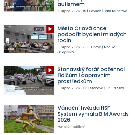
autismem
6. srpna 2026
11:15
|
Havířov
|
Bára Kelnerová
Město Orlová chce
01:38
podpořit bydlení mladých
rodin
5. srpna 2026
15:30
|
Orlová
|
Monika
Ociepková
Stonavský farář požehnal
01:50
řidičům i dopravním
prostředkům
5. srpna 2026
13:18
|
Stonava
|
Jiří Brzóska
Vánoční hvězda HSF
System vyhrála BIM Awards
2026
Komerční sdělení