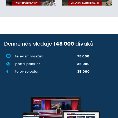
NÁMĚSTÍ REPUBLIKY, HAVÍŘOV
MASARYKOVO NÁMĚSTÍ, NOVÝ JIČÍN
Denně nás sleduje
148 000
diváků
televizní vysílání
78 000
portál polar.cz
35 000
televize.polar
35 000