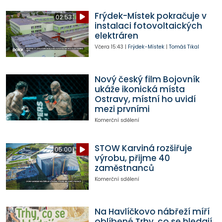
Frýdek-Místek pokračuje v
02:53
instalaci fotovoltaických
elektráren
Včera
15:43
|
Frýdek-Místek
|
Tomáš Tikal
Nový český film Bojovník
ukáže ikonická místa
Ostravy, místní ho uvidí
mezi prvními
Komerční sdělení
STOW Karviná rozšiřuje
05:00
výrobu, přijme 40
zaměstnanců
Komerční sdělení
Na Havlíčkovo nábřeží míří
oblíbené Trhy, co se hledají.