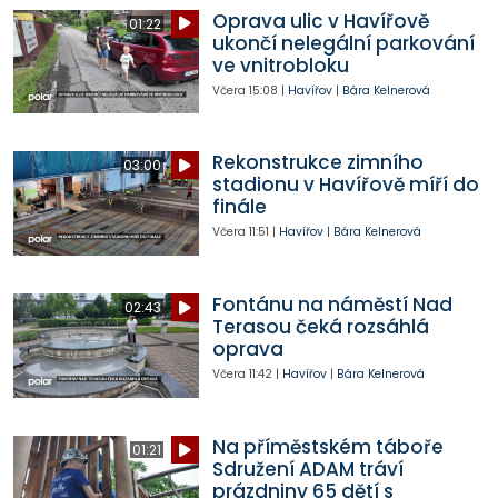
Oprava ulic v Havířově
01:22
ukončí nelegální parkování
ve vnitrobloku
Včera
15:08
|
Havířov
|
Bára Kelnerová
Rekonstrukce zimního
03:00
stadionu v Havířově míří do
finále
Včera
11:51
|
Havířov
|
Bára Kelnerová
Fontánu na náměstí Nad
02:43
Terasou čeká rozsáhlá
oprava
Včera
11:42
|
Havířov
|
Bára Kelnerová
Na příměstském táboře
01:21
Sdružení ADAM tráví
prázdniny 65 dětí s