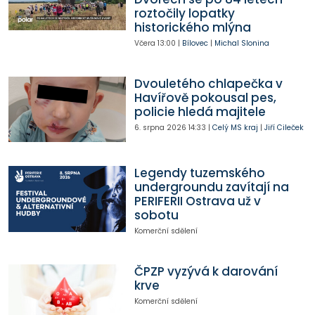
roztočily lopatky
historického mlýna
Včera
13:00
|
Bílovec
|
Michal Slonina
Dvouletého chlapečka v
Havířově pokousal pes,
policie hledá majitele
6. srpna 2026
14:33
|
Celý MS kraj
|
Jiří Cileček
Legendy tuzemského
undergroundu zavítají na
PERIFERII Ostrava už v
sobotu
Komerční sdělení
ČPZP vyzývá k darování
krve
Komerční sdělení