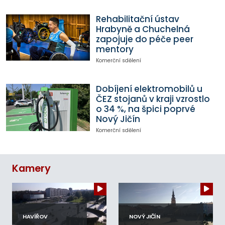
Rehabilitační ústav
Hrabyně a Chuchelná
zapojuje do péče peer
mentory
Komerční sdělení
Dobíjení elektromobilů u
ČEZ stojanů v kraji vzrostlo
o 34 %, na špici poprvé
Nový Jičín
Komerční sdělení
Kamery
HAVÍŘOV
NOVÝ JIČÍN