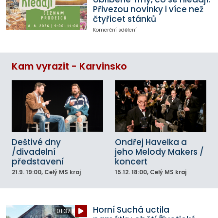
Přivezou novinky i více než
čtyřicet stánků
Komerční sdělení
Kam vyrazit - Karvinsko
Deštivé dny
Ondřej Havelka a
/divadelní
jeho Melody Makers /
představení
koncert
21.9.
19:00
, Celý MS kraj
15.12.
18:00
, Celý MS kraj
Horní Suchá uctila
01:37