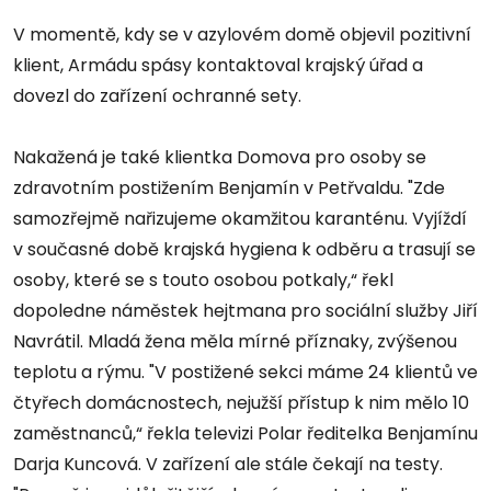
V momentě, kdy se v azylovém domě objevil pozitivní
klient, Armádu spásy kontaktoval krajský úřad a
dovezl do zařízení ochranné sety.
Nakažená je také klientka Domova pro osoby se
zdravotním postižením Benjamín v Petřvaldu. "Zde
samozřejmě nařizujeme okamžitou karanténu. Vyjíždí
v současné době krajská hygiena k odběru a trasují se
osoby, které se s touto osobou potkaly,“ řekl
dopoledne náměstek hejtmana pro sociální služby Jiří
Navrátil. Mladá žena měla mírné příznaky, zvýšenou
teplotu a rýmu. "V postižené sekci máme 24 klientů ve
čtyřech domácnostech, nejužší přístup k nim mělo 10
zaměstnanců,“ řekla televizi Polar ředitelka Benjamínu
Darja Kuncová. V zařízení ale stále čekají na testy.