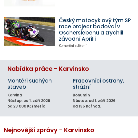
Český motocyklový tým SP
race project bodoval v
Oscherslebenu a zrychlil
závodní Aprilii
Komerční sdělení
Nabídka práce - Karvinsko
Montéři suchých
Pracovníci ostrahy,
staveb
strážní
Karviná
Bohumín
Nástup: od 1. září 2026
Nástup: od 1. září 2026
od 28 000 Kč/měsíc
od 135 Kč/hod.
Nejnovější zprávy - Karvinsko