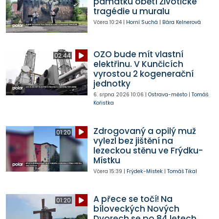
památku obětí Životické
tragédie u muralu
Včera
10:24
|
Horní Suchá
|
Bára Kelnerová
OZO bude mít vlastní
02:44
elektřinu. V Kunčicích
vyrostou 2 kogenerační
jednotky
6. srpna 2026
10:06
|
Ostrava-město
|
Tomáš
Kořistka
Zdrogovaný a opilý muž
01:20
vylezl bez jištění na
lezeckou stěnu ve Frýdku-
Místku
Včera
15:39
|
Frýdek-Místek
|
Tomáš Tikal
A přece se točí! Na
01:20
bíloveckých Nových
Dvorech se po 84 letech