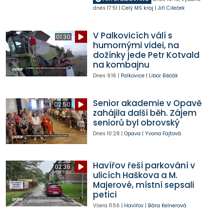
dnes
17:51
|
Celý MS kraj
|
Jiří Cileček
V Palkovicích válí s
01:30
humornými videi, na
dožínky jede Petr Kotvald
na kombajnu
Dnes
9:16
|
Palkovice
|
Libor Běčák
Senior akademie v Opavě
02:50
zahájila další běh. Zájem
seniorů byl obrovský
Dnes
10:28
|
Opava
|
Yvona Fajtová
Havířov řeší parkování v
02:38
ulicích Haškova a M.
Majerové, místní sepsali
petici
Včera
11:56
|
Havířov
|
Bára Kelnerová