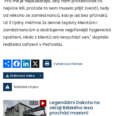
"Pro mě je nejdůležitější, aby nám protestovali co
nejvíce lidí, protože to sem muselo přijít zvenčí, tedy
od někoho ze zaměstnanců, kdo je asi bez příznaků.
Už 3 týdny měříme 2x denně teploty klientům i
zaměstnancům a dodržujeme nejpřísnější hygienická
opatření, nikdo z klientů ani nevychází ven," doplnila
ředitelka zařízení v Petřvaldu.
Sdílet
Facebook
LinkedIn
X
Vytisknout článek
Stáhnout video
Nahlásit chybu
Legendární Dakota na
01:32
okraji Bělského lesa
prochází masivní