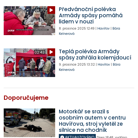
Předvánoční polévka
01:20
Armády spásy pomáhá
lidem v nouzi
8. prosince 2025
12:49
|
Havířov
|
Bára
Kelnerová
Teplá polévka Armády
02:43
spásy zahřála kolemjdoucí
9. prosince 2025
13:32
|
Havířov
|
Bára
Kelnerová
Doporučujeme
Motorkář se srazil s
osobním autem v centru
Havířova, stroj vyletěl ze
silnice na chodník
AKTUALIZOVÁNO
Dnes
18:48
,
vydáno