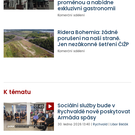
proměnou a nabídne
exkluzivní gastronomii
Komerční sdělení
Ridera Bohemia: žádné
porušení na naší straně.
Jen nezákonné šetření ČIŽP
Komerční sdělení
K tématu
Sociální služby bude v
01:45
Rychvaldě nově poskytovat
Armáda spásy
30. ledna 2026
13:40
|
Rychvald
|
Libor Běčák