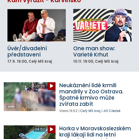
Kam vyrazit - Karvinsko
Úvěr/divadelní
One man show:
představení
Varieté Krhut
17.9.
19:00
, Celý MS kraj
10.11.
19:00
, Celý MS kraj
Neukáznění lidé krmili
00:25
mandrily v Zoo Ostrava.
Špatné krmivo může
zvířata zabít
Včera
16:52
|
Celý MS kraj
|
Jiří Cileček
Horka v Moravskoslezském
04:52
kraji lákají lidi na letní