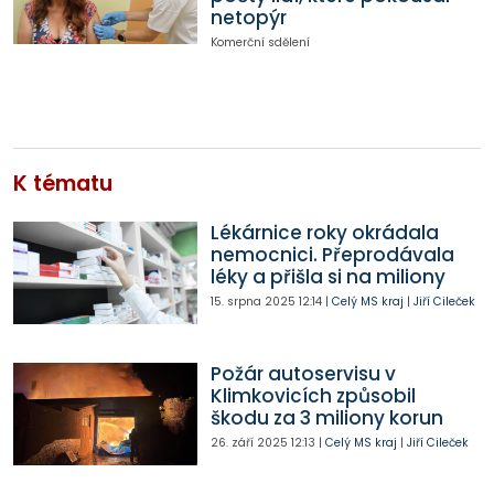
netopýr
Komerční sdělení
K tématu
Lékárnice roky okrádala
nemocnici. Přeprodávala
léky a přišla si na miliony
15. srpna 2025
12:14
|
Celý MS kraj
|
Jiří Cileček
Požár autoservisu v
Klimkovicích způsobil
škodu za 3 miliony korun
26. září 2025
12:13
|
Celý MS kraj
|
Jiří Cileček