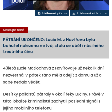
Stáhnout přepis
Stáhnout video
Sledujte také
PÁTRÁNÍ UKONČENO: Lucie M. z Havířova byla
bohužel nalezena mrtvá, stala se obětí násilného
trestného činu
43letá Lucie Motlochová z Havířova je už několik dní
nezvěstná. V pátek ráno měla odejít z domu a už o
sobě nedala vědět.
Desítky policistů pátraly v okolí řeky Lučiny. Právě v
této lokalitě kriminalisté zachytili poslední signál z
jejího mobilního telefonu.