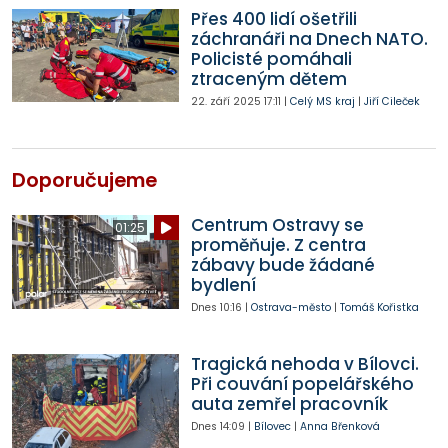
Přes 400 lidí ošetřili
záchranáři na Dnech NATO.
Policisté pomáhali
ztraceným dětem
22. září 2025
17:11
|
Celý MS kraj
|
Jiří Cileček
Doporučujeme
Centrum Ostravy se
01:25
proměňuje. Z centra
zábavy bude žádané
bydlení
Dnes
10:16
|
Ostrava-město
|
Tomáš Kořistka
Tragická nehoda v Bílovci.
Při couvání popelářského
auta zemřel pracovník
Dnes
14:09
|
Bílovec
|
Anna Břenková