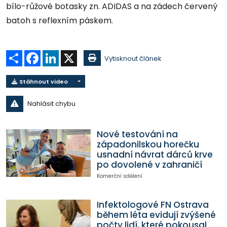
bílo-růžové botasky zn. ADIDAS a na zádech červený
batoh s reflexním páskem.
Sdílet
Facebook
LinkedIn
X
Vytisknout článek
Stáhnout video
Nahlásit chybu
Nové testování na
západonilskou horečku
usnadní návrat dárců krve
po dovolené v zahraničí
Komerční sdělení
Infektologové FN Ostrava
během léta evidují zvýšené
počty lidí, které pokousal