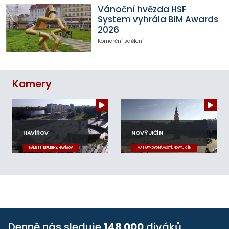
Vánoční hvězda HSF
System vyhrála BIM Awards
2026
Komerční sdělení
Kamery
HAVÍŘOV
NOVÝ JIČÍN
NÁMĚSTÍ REPUBLIKY, HAVÍŘOV
MASARYKOVO NÁMĚSTÍ, NOVÝ JIČÍN
Denně nás sleduje
148 000
diváků