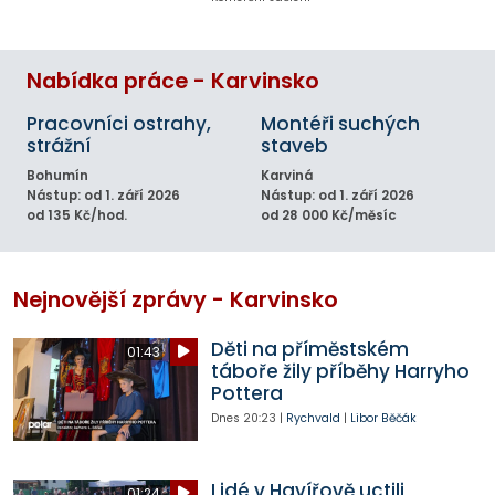
Nabídka práce - Karvinsko
Pracovníci ostrahy,
Montéři suchých
strážní
staveb
Bohumín
Karviná
Nástup: od 1. září 2026
Nástup: od 1. září 2026
od 135 Kč/hod.
od 28 000 Kč/měsíc
Nejnovější zprávy - Karvinsko
Děti na příměstském
01:43
táboře žily příběhy Harryho
Pottera
Dnes
20:23
|
Rychvald
|
Libor Běčák
Lidé v Havířově uctili
01:24