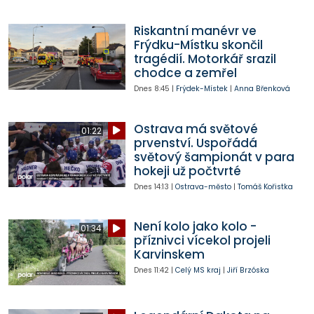
Riskantní manévr ve
Frýdku-Místku skončil
tragédií. Motorkář srazil
chodce a zemřel
Dnes
8:45
|
Frýdek-Místek
|
Anna Břenková
Ostrava má světové
01:22
prvenství. Uspořádá
světový šampionát v para
hokeji už počtvrté
Dnes
14:13
|
Ostrava-město
|
Tomáš Kořistka
Není kolo jako kolo -
01:34
příznivci vícekol projeli
Karvinskem
Dnes
11:42
|
Celý MS kraj
|
Jiří Brzóska