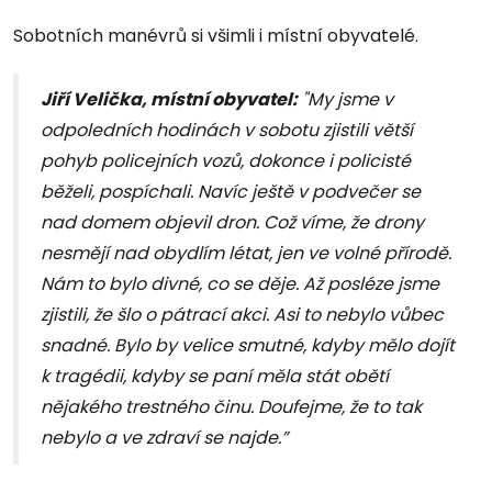
Sobotních manévrů si všimli i místní obyvatelé.
Jiří Velička, místní obyvatel:
"My jsme v
odpoledních hodinách v sobotu zjistili větší
pohyb policejních vozů, dokonce i policisté
běželi, pospíchali. Navíc ještě v podvečer se
nad domem objevil dron. Což víme, že drony
nesmějí nad obydlím létat, jen ve volné přírodě.
Nám to bylo divné, co se děje. Až posléze jsme
zjistili, že šlo o pátrací akci. Asi to nebylo vůbec
snadné. Bylo by velice smutné, kdyby mělo dojít
k tragédii, kdyby se paní měla stát obětí
nějakého trestného činu. Doufejme, že to tak
nebylo a ve zdraví se najde.”