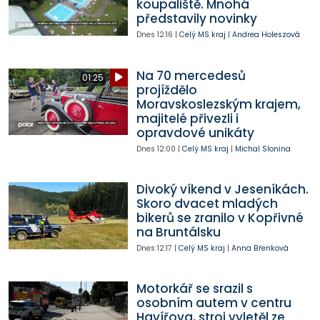
koupaliště. Mnohá
představily novinky
Dnes
12:16
|
Celý MS kraj
|
Andrea Holeszová
Na 70 mercedesů
01:25
projíždělo
Moravskoslezským krajem,
majitelé přivezli i
opravdové unikáty
Dnes
12:00
|
Celý MS kraj
|
Michal Slonina
Divoký víkend v Jeseníkách.
Skoro dvacet mladých
bikerů se zranilo v Kopřivné
na Bruntálsku
Dnes
12:17
|
Celý MS kraj
|
Anna Břenková
Motorkář se srazil s
osobním autem v centru
Havířova, stroj vyletěl ze