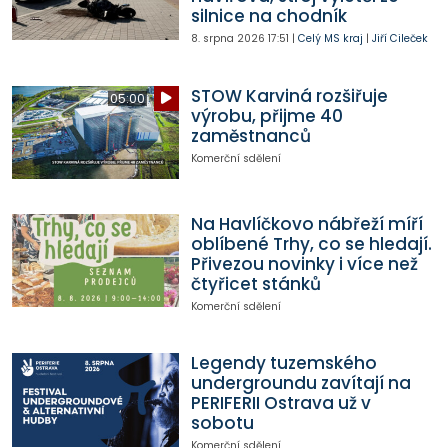
silnice na chodník
8. srpna 2026
17:51
|
Celý MS kraj
|
Jiří Cileček
STOW Karviná rozšiřuje
05:00
výrobu, přijme 40
zaměstnanců
Komerční sdělení
Na Havlíčkovo nábřeží míří
oblíbené Trhy, co se hledají.
Přivezou novinky i více než
čtyřicet stánků
Komerční sdělení
Legendy tuzemského
undergroundu zavítají na
PERIFERII Ostrava už v
sobotu
Komerční sdělení