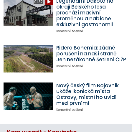
Legendární Dakota na
01:32
okraji Bělského lesa
prochází masivní
proměnou a nabídne
exkluzivní gastronomii
Komerční sdělení
Ridera Bohemia: žádné
porušení na naší straně.
Jen nezákonné šetření ČIŽP
Komerční sdělení
Nový český film Bojovník
ukáže ikonická místa
Ostravy, místní ho uvidí
mezi prvními
Komerční sdělení