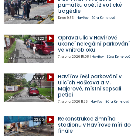
památku obětí životické
tragédie
Dnes
9:53
|
Havířov
|
Bára Kelnerová
Oprava ulic v Havířově
01:22
ukončí nelegální parkování
ve vnitrobloku
7. srpna 2026
15:08
|
Havířov
|
Bára Kelnerová
Havířov řeší parkování v
02:38
ulicích Haškova a M.
Majerové, místní sepsali
petici
7. srpna 2026
11:56
|
Havířov
|
Bára Kelnerová
Rekonstrukce zimního
03:00
stadionu v Havířově míří do
finále