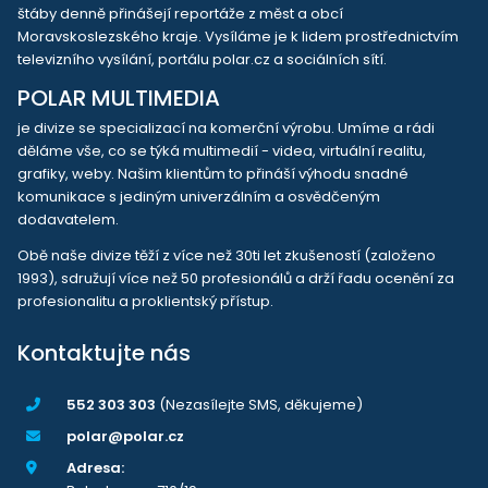
štáby denně přinášejí reportáže z měst a obcí
Moravskoslezského kraje. Vysíláme je k lidem prostřednictvím
televizního vysílání, portálu polar.cz a sociálních sítí.
POLAR MULTIMEDIA
je divize se specializací na komerční výrobu. Umíme a rádi
děláme vše, co se týká multimedií - videa, virtuální realitu,
grafiky, weby. Našim klientům to přináší výhodu snadné
komunikace s jediným univerzálním a osvědčeným
dodavatelem.
Obě naše divize těží z více než 30ti let zkušeností (založeno
1993), sdružují více než 50 profesionálů a drží řadu ocenění za
profesionalitu a proklientský přístup.
Kontaktujte nás
552 303 303
(Nezasílejte SMS, děkujeme)
polar@polar.cz
Adresa: