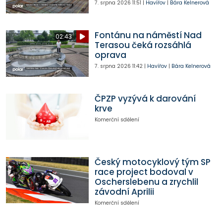
7. srpna 2026
11:51
|
Havířov
|
Bára Kelnerová
Fontánu na náměstí Nad
02:43
Terasou čeká rozsáhlá
oprava
7. srpna 2026
11:42
|
Havířov
|
Bára Kelnerová
ČPZP vyzývá k darování
krve
Komerční sdělení
Český motocyklový tým SP
race project bodoval v
Oscherslebenu a zrychlil
závodní Aprilii
Komerční sdělení