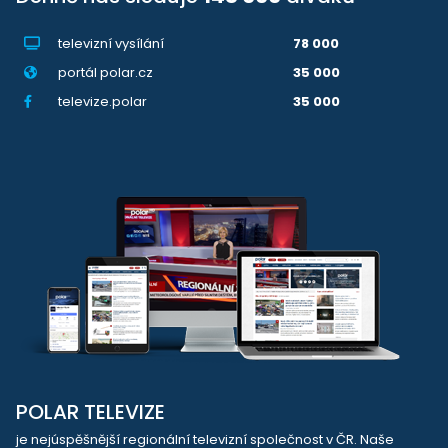
televizní vysílání
78 000
portál polar.cz
35 000
televize.polar
35 000
POLAR TELEVIZE
je nejúspěšnější regionální televizní společnost v ČR. Naše