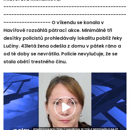
-----------------------------------------------
-----------------------------------------------
------------------ O víkendu se konala v
Havířově rozsáhlá pátrací akce. Minimálně tři
desítky policistů prohledávaly lokalitu poblíž řeky
Lučiny. 43letá žena odešla z domu v pátek ráno a
od té doby se nevrátila. Policie nevylučuje, že se
stala obětí trestného činu.
Přehrát
video