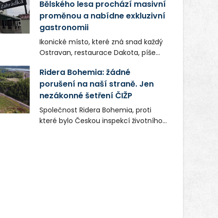
Bělského lesa prochází masivní
proměnou a nabídne exkluzivní
gastronomii
Ikonické místo, které zná snad každý
Ostravan, restaurace Dakota, píše
novou kapitolu. Silná mateřská
Ridera Bohemia: žádné
společnost Dang Investment Group
porušení na naší straně. Jen
s.r.o. investuje do projektu přes 50
nezákonné šetření ČIŽP
milionů korun. Cílem je přinést
Ostravě dva špičkové gastronomické
Společnost Ridera Bohemia, proti
koncepty, které v regionu dosud
které bylo Českou inspekcí životního
chyběly, luxusní středomořskou
prostředí (ČIŽP) čtyři roky vedeno
kuchyni a autentickou asijskou
vykonstruované řízení, při realizaci
gastronomii.
OVS na heřmanické haldě
postupovala v souladu se zákonem a
zadáním státního podniku DIAMO a v
této souvislosti nelze hovořit o
žádném odpadu. Ridera od počátku
označovala řízení ČIŽP za nezákonné
a domáhala se práva na spravedlivý