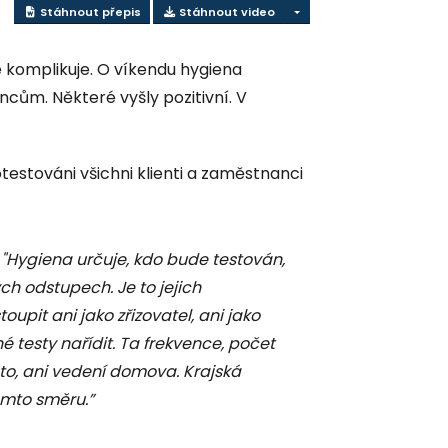
Stáhnout přepis
Stáhnout video
 komplikuje. O víkendu hygiena
cům. Některé vyšly pozitivní. V
stováni všichni klienti a zaměstnanci
"Hygiena určuje, kdo bude testován,
ých odstupech. Je to jejich
pit ani jako zřizovatel, ani jako
testy nařídit. Ta frekvence, počet
ěsto, ani vedení domova. Krajská
omto směru.”