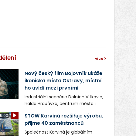
dělení
více
Nový český film Bojovník ukáže
ikonická místa Ostravy, místní
ho uvidí mezi prvními
Industriální scenérie Dolních Vítkovic,
halda Hrabůvka, centrum města i
další ikonická místa Ostravy se objeví
STOW Karviná rozšiřuje výrobu,
5:00
v novém filmu Bojovník, který vstoupí
přijme 40 zaměstnanců
do kin už 13. srpna. Režiséři Vojtěch
Frič a Tomáš Dianiška si
Společnost Karviná je globálním