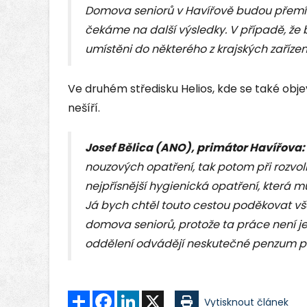
Domova seniorů v Havířově budou přemí
čekáme na další výsledky. V případě, že by
umístěni do některého z krajských zařízení
Ve druhém středisku Helios, kde se také obje
nešíří.
Josef Bělica (ANO), primátor Havířova:
nouzových opatření, tak potom při rozvo
nejpřísnější hygienická opatření, kter
Já bych chtěl touto cestou poděkovat 
domova seniorů, protože ta práce není 
oddělení odvádějí neskutečné penzum prá
Sdílet
Facebook
LinkedIn
X
Vytisknout článek