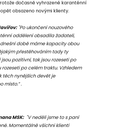
 protože dočasně vyhrazené karanténní
opět obsazeno novými klienty.
avířov:
"Po ukončení nouzového
ténní oddělení obsadila žadateli,
e v dnešní době máme kapacity obou
ějakým přestěhováním tady ty
 jsou pozitivní, tak jsou rozeseti po
u rozeseti po celém traktu. Vzhledem
k těch nynějších devět je
 místo.” .
mana MSK:
"V neděli jsme to s paní
ené. Momentálně všichni klienti