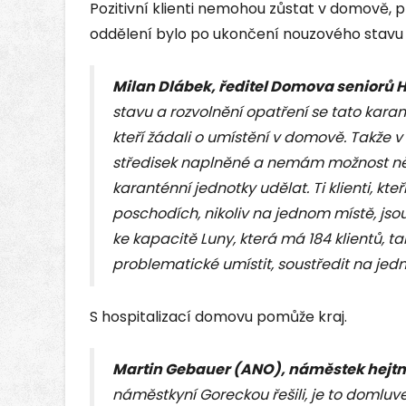
Pozitivní klienti nemohou zůstat v domově,
oddělení bylo po ukončení nouzového stavu 
Milan Dlábek, ředitel Domova seniorů H
stavu a rozvolnění opatření se tato karan
kteří žádali o umístění v domově. Takž
středisek naplněné a nemám možnost n
karanténní jednotky udělat. Ti klienti, kteří
poschodích, nikoliv na jednom místě, jso
ke kapacitě Luny, která má 184 klientů, ta
problematické umístit, soustředit na jedno
S hospitalizací domovu pomůže kraj.
Martin Gebauer (ANO), náměstek hejt
náměstkyní Goreckou řešili, je to domluv