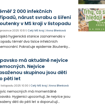
vajících komplikacích prohlásili
ovozovatel vodovodu a hygiena vodu za
éměř 2 000 infekčních
ezávadnou.
řípadů, nárust svrabu a šíření
loutenky v MS kraji v listopadu
. prosince 2025
10:51
|
Celý MS kraj
|
Anna Břenková
ajská hygienická stanice zaznamenala v
stopadu téměř dva tisíce infekčních
emocnění. Pokračuje epidemie žloutenky
pu A. Prudce narostl i počet případů svrabu.
zi další zaznamenané nákazy patří
pavsko má aktuálně nejvíce
gionelóza, borelióza a ojedinělé případy
emocných. Nejvíce
lárie a horečky Dengue. Hygienici nadále
asaženou skupinou jsou děti
poručují důslednou prevenci, zejména
tí rukou.
o pěti let
. listopadu 2025
10:30
|
Celý MS kraj
|
Anna Břenková
ejvíc nemocných má momentálně
avsko. Hygienici upozorňují, že nejvíce jsou
saženy děti do pěti let a doporučují