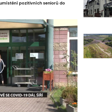
 umístění pozitivních seniorů do
řehrát
ideo