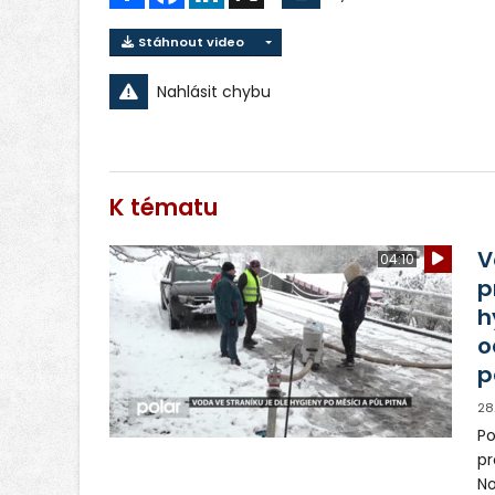
Stáhnout video
Nahlásit chybu
K tématu
V
04:10
p
h
o
p
28
Po
pr
No