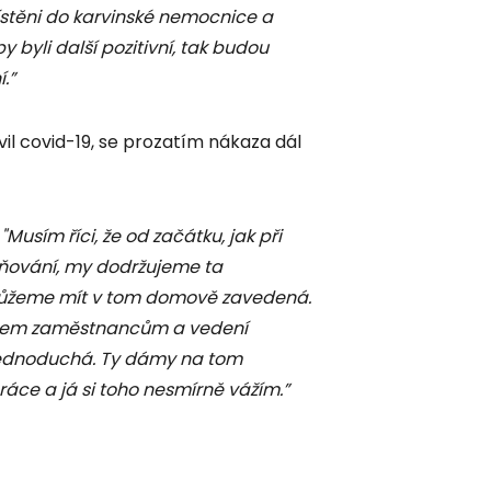
stěni do karvinské nemocnice a
 byli další pozitivní, tak budou
.”
vil covid-19, se prozatím nákaza dál
"Musím říci, že od začátku, jak při
lňování, my dodržujeme ta
á můžeme mít v tom domově zavedená.
všem zaměstnancům a vedení
jednoduchá. Ty dámy na tom
ce a já si toho nesmírně vážím.”