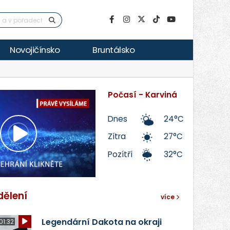
Novojičínsko
Bruntálsko
Počasí - Karviná
Dnes
24°C
Zítra
27°C
Přehrát
Pozítří
32°C
video
dělení
více
Legendární Dakota na okraji
01:32