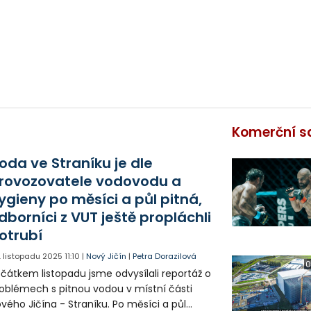
Komerční s
oda ve Straníku je dle
rovozovatele vodovodu a
ygieny po měsíci a půl pitná,
dborníci z VUT ještě propláchli
otrubí
. listopadu 2025
11:10
|
Nový Jičín
|
Petra Dorazilová
0
čátkem listopadu jsme odvysílali reportáž o
oblémech s pitnou vodou v místní části
vého Jičína - Straníku. Po měsíci a půl