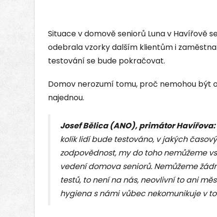
Situace v domově seniorů Luna v Havířově se
odebrala vzorky dalším klientům i zaměstnan
testování se bude pokračovat.
Domov nerozumí tomu, proč nemohou být ote
najednou.
Josef Bělica (ANO), primátor Havířova:
kolik lidí bude testováno, v jakých časov
zodpovědnost, my do toho nemůžeme vstou
vedení domova seniorů. Nemůžeme žádné 
testů, to není na nás, neovlivní to ani m
hygiena s námi vůbec nekomunikuje v t