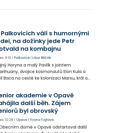
držovat základní hygienické zásady.
lkový počet lidí s respiračními nemocemi
e klesá. Moravskoslezský kraj hlásí snížení o
oro 12 % za poslední týden.
 Palkovicích válí s humornými
idei, na dožínky jede Petr
otvald na kombajnu
es
9:16
|
Palkovice
|
Libor Běčák
jný Horyna a malý Pavlík s jointem
rihuany, dvojice kosmonautů Elon Kula a
il Baca na cestě ke kolonizaci Marsu, král a
šek a mnoho dalších postav už při
opagaci Palkovic ztvárnili starosta Radim
enior akademie v Opavě
ča a místostarosta David Kula.
ahájila další běh. Zájem
eniorů byl obrovský
es
10:28
|
Opava
|
Yvona Fajtová
Obecním domě v Opavě odstartoval další