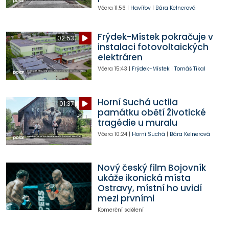
Včera
11:56
|
Havířov
|
Bára Kelnerová
Frýdek-Místek pokračuje v
02:53
instalaci fotovoltaických
elektráren
Včera
15:43
|
Frýdek-Místek
|
Tomáš Tikal
Horní Suchá uctila
01:37
památku obětí Životické
tragédie u muralu
Včera
10:24
|
Horní Suchá
|
Bára Kelnerová
Nový český film Bojovník
ukáže ikonická místa
Ostravy, místní ho uvidí
mezi prvními
Komerční sdělení