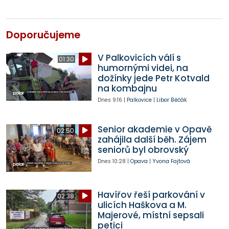
Doporučujeme
V Palkovicích válí s
01:30
humornými videi, na
dožínky jede Petr Kotvald
na kombajnu
Dnes
9:16
|
Palkovice
|
Libor Běčák
Senior akademie v Opavě
02:50
zahájila další běh. Zájem
seniorů byl obrovský
Dnes
10:28
|
Opava
|
Yvona Fajtová
Havířov řeší parkování v
02:38
ulicích Haškova a M.
Majerové, místní sepsali
petici