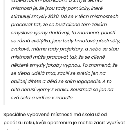
vzdělávacími potřebami a smysl těchto
místnosti je, že jsou tady pomůcky, které
stimulují smysly žáků. Dá se v těch místnostech
pracovat tak, že se buď cíleně těm žákům
smyslové vjemy dodávají, to znamená, pouští
se různá světýlka, jsou tady hmatové předměty,
zvukové, máme tady projektory, a nebo se stou
místností může pracovat tak, že se cíleně
některé smysly jakoby vypnou. To znamená, že
se třeba udělá tma, zacílí se světlo jen na
obličej dítěte a dělá se sním logopedie. A to
dítě neruší vjemy z venku. Soustředí se jen na
svá ústa a vidí se v zrcadle.
Speciálně vybavené místnosti má škola už od
počátku roku, kvůli opatřením je mohla začít využívat