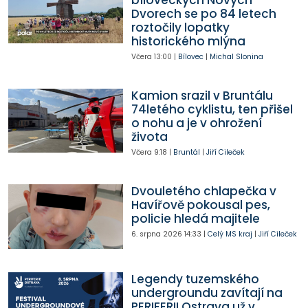
Dvorech se po 84 letech
roztočily lopatky
historického mlýna
Včera
13:00
|
Bílovec
|
Michal Slonina
Kamion srazil v Bruntálu
74letého cyklistu, ten přišel
o nohu a je v ohrožení
života
Včera
9:18
|
Bruntál
|
Jiří Cileček
Dvouletého chlapečka v
Havířově pokousal pes,
policie hledá majitele
6. srpna 2026
14:33
|
Celý MS kraj
|
Jiří Cileček
Legendy tuzemského
undergroundu zavítají na
PERIFERII Ostrava už v