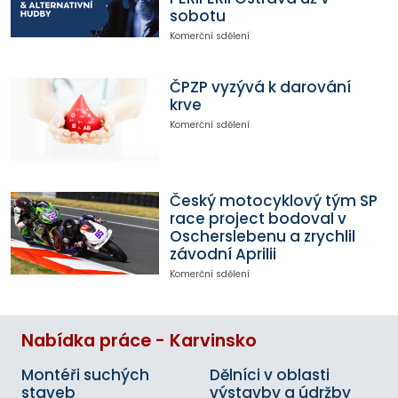
sobotu
Komerční sdělení
ČPZP vyzývá k darování
krve
Komerční sdělení
Český motocyklový tým SP
race project bodoval v
Oscherslebenu a zrychlil
závodní Aprilii
Komerční sdělení
Nabídka práce - Karvinsko
Montéři suchých
Dělníci v oblasti
staveb
výstavby a údržby