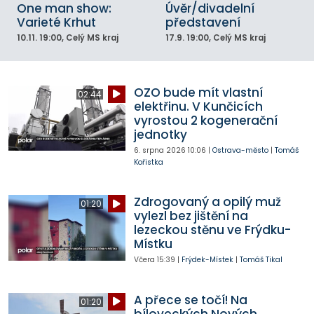
One man show:
Úvěr/divadelní
Varieté Krhut
představení
10.11.
19:00
, Celý MS kraj
17.9.
19:00
, Celý MS kraj
OZO bude mít vlastní
02:44
elektřinu. V Kunčicích
vyrostou 2 kogenerační
jednotky
6. srpna 2026
10:06
|
Ostrava-město
|
Tomáš
Kořistka
Zdrogovaný a opilý muž
01:20
vylezl bez jištění na
lezeckou stěnu ve Frýdku-
Místku
Včera
15:39
|
Frýdek-Místek
|
Tomáš Tikal
A přece se točí! Na
01:20
bíloveckých Nových