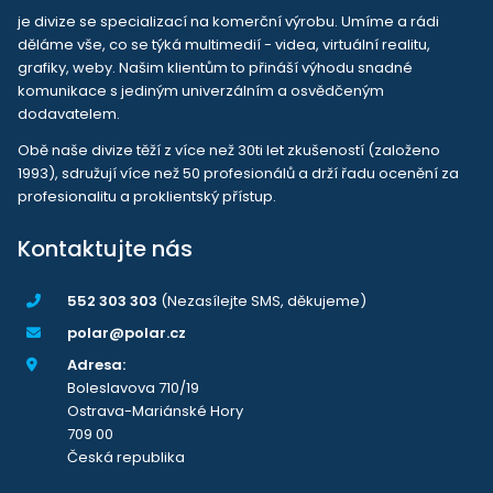
je divize se specializací na komerční výrobu. Umíme a rádi
děláme vše, co se týká multimedií - videa, virtuální realitu,
grafiky, weby. Našim klientům to přináší výhodu snadné
komunikace s jediným univerzálním a osvědčeným
dodavatelem.
Obě naše divize těží z více než 30ti let zkušeností (založeno
1993), sdružují více než 50 profesionálů a drží řadu ocenění za
profesionalitu a proklientský přístup.
Kontaktujte nás
552 303 303
(Nezasílejte SMS, děkujeme)
polar@polar.cz
Adresa:
Boleslavova 710/19
Ostrava-Mariánské Hory
709 00
Česká republika