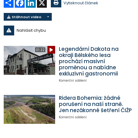
Sdílet
Facebook
LinkedIn
X
Vytisknout článek
Stáhnout video
Nahlásit chybu
Legendární Dakota na
01:32
okraji Bělského lesa
prochází masivní
proměnou a nabídne
exkluzivní gastronomii
Komerční sdělení
Ridera Bohemia: žádné
porušení na naší straně.
Jen nezákonné šetření ČIŽP
Komerční sdělení