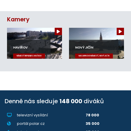
Kamery
HAVÍŘOV
NOVÝ JIČÍN
NÁMĚSTÍ REPUBLIKY, HAVÍŘOV
MASARYKOVO NÁMĚSTÍ, NOVÝ JIČÍN
Denně nás sleduje
148 000
diváků
televizní vysílání
78 000
portál polar.cz
35 000