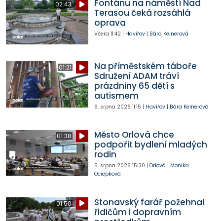
Fontánu na náměstí Nad
02:43
Terasou čeká rozsáhlá
oprava
Včera
11:42
|
Havířov
|
Bára Kelnerová
Na příměstském táboře
01:21
Sdružení ADAM tráví
prázdniny 65 dětí s
autismem
6. srpna 2026
11:15
|
Havířov
|
Bára Kelnerová
Město Orlová chce
01:38
podpořit bydlení mladých
rodin
5. srpna 2026
15:30
|
Orlová
|
Monika
Ociepková
Stonavský farář požehnal
01:50
řidičům i dopravním