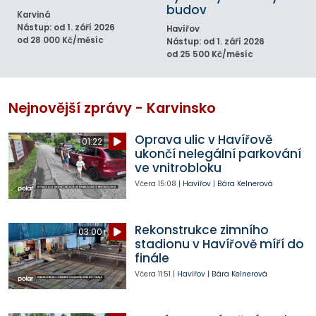
budov
Karviná
Nástup: od 1. září 2026
Havířov
od 28 000 Kč/měsíc
Nástup: od 1. září 2026
od 25 500 Kč/měsíc
Nejnovější zprávy - Karvinsko
Oprava ulic v Havířově
01:22
ukončí nelegální parkování
ve vnitrobloku
Včera
15:08
|
Havířov
|
Bára Kelnerová
Rekonstrukce zimního
03:00
stadionu v Havířově míří do
finále
Včera
11:51
|
Havířov
|
Bára Kelnerová