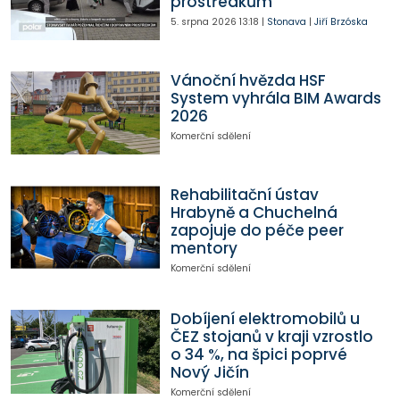
prostředkům
5. srpna 2026
13:18
|
Stonava
|
Jiří Brzóska
Vánoční hvězda HSF
System vyhrála BIM Awards
2026
Komerční sdělení
Rehabilitační ústav
Hrabyně a Chuchelná
zapojuje do péče peer
mentory
Komerční sdělení
Dobíjení elektromobilů u
ČEZ stojanů v kraji vzrostlo
o 34 %, na špici poprvé
Nový Jičín
Komerční sdělení