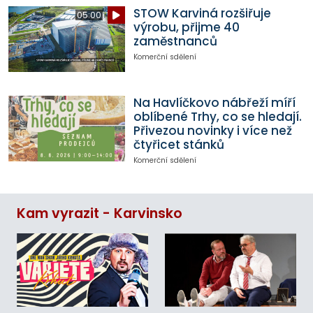
STOW Karviná rozšiřuje
05:00
výrobu, přijme 40
zaměstnanců
Komerční sdělení
Na Havlíčkovo nábřeží míří
oblíbené Trhy, co se hledají.
Přivezou novinky i více než
čtyřicet stánků
Komerční sdělení
Kam vyrazit - Karvinsko