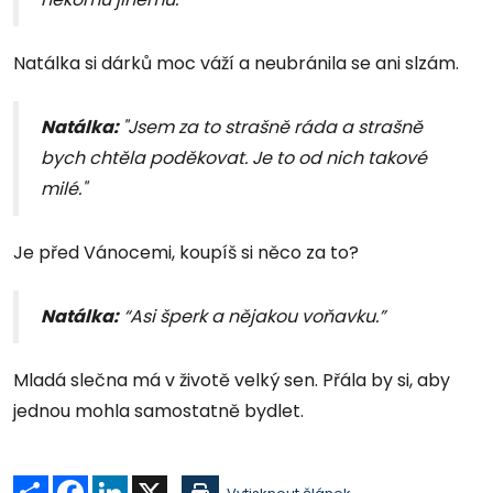
Natálka si dárků moc váží a neubránila se ani slzám.
Natálka:
"Jsem za to strašně ráda a strašně
bych chtěla poděkovat. Je to od nich takové
milé."
Je před Vánocemi, koupíš si něco za to?
Natálka:
“Asi šperk a nějakou voňavku.”
Mladá slečna má v životě velký sen. Přála by si, aby
jednou mohla samostatně bydlet.
Sdílet
Facebook
LinkedIn
X