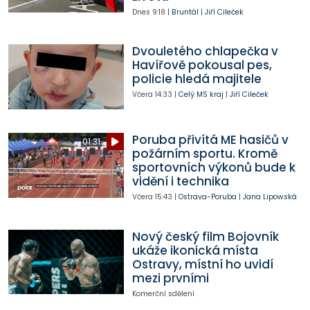
Dnes
9:18
|
Bruntál
|
Jiří Cileček
Dvouletého chlapečka v
Havířově pokousal pes,
policie hledá majitele
Včera
14:33
|
Celý MS kraj
|
Jiří Cileček
Poruba přivítá ME hasičů v
01:31
požárním sportu. Kromě
sportovních výkonů bude k
vidění i technika
Včera
15:43
|
Ostrava-Poruba
|
Jana Lipowská
Nový český film Bojovník
ukáže ikonická místa
Ostravy, místní ho uvidí
mezi prvními
Komerční sdělení