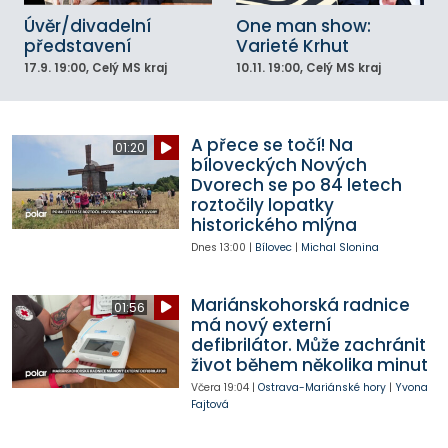
Úvěr/divadelní
One man show:
představení
Varieté Krhut
17.9.
19:00
, Celý MS kraj
10.11.
19:00
, Celý MS kraj
A přece se točí! Na
01:20
bíloveckých Nových
Dvorech se po 84 letech
roztočily lopatky
historického mlýna
Dnes
13:00
|
Bílovec
|
Michal Slonina
Mariánskohorská radnice
01:56
má nový externí
defibrilátor. Může zachránit
život během několika minut
Včera
19:04
|
Ostrava-Mariánské hory
|
Yvona
Fajtová