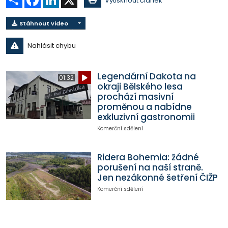
Vytisknout článek
Stáhnout video
Nahlásit chybu
Legendární Dakota na
01:32
okraji Bělského lesa
prochází masivní
proměnou a nabídne
exkluzivní gastronomii
Komerční sdělení
Ridera Bohemia: žádné
porušení na naší straně.
Jen nezákonné šetření ČIŽP
Komerční sdělení