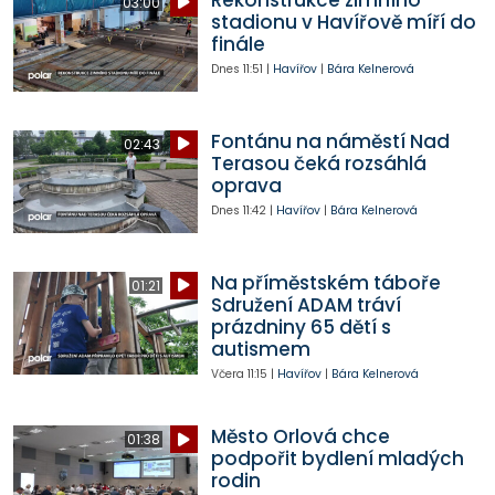
03:00
stadionu v Havířově míří do
finále
Dnes
11:51
|
Havířov
|
Bára Kelnerová
Fontánu na náměstí Nad
02:43
Terasou čeká rozsáhlá
oprava
Dnes
11:42
|
Havířov
|
Bára Kelnerová
Na příměstském táboře
01:21
Sdružení ADAM tráví
prázdniny 65 dětí s
autismem
Včera
11:15
|
Havířov
|
Bára Kelnerová
Město Orlová chce
01:38
podpořit bydlení mladých
rodin