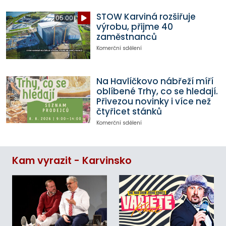
STOW Karviná rozšiřuje
05:00
výrobu, přijme 40
zaměstnanců
Komerční sdělení
Na Havlíčkovo nábřeží míří
oblíbené Trhy, co se hledají.
Přivezou novinky i více než
čtyřicet stánků
Komerční sdělení
Kam vyrazit - Karvinsko