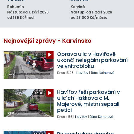
Bohumín
Karviná
Nástup: od 1. září 2026
Nástup: od 1. září 2026
od 135 Kč/hod.
od 28 000 Kč/měsíc
Nejnovější zprávy - Karvinsko
Oprava ulic v Havířově
01:22
ukončí nelegální parkování
ve vnitrobloku
Dnes
15:08
|
Havířov
|
Bára Kelnerová
Havířov řeší parkování v
02:38
ulicích Haškova a M.
Majerové, místní sepsali
petici
Dnes
11:56
|
Havířov
|
Bára Kelnerová
Rekonstrukce zimního