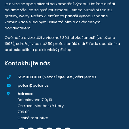
je divize se specializací na komerční výrobu. Umíme a rádi
děláme vše, co se týká multimedií - videa, virtuální realitu,
grafiky, weby. Našim klientům to přináší výhodu snadné
komunikace s jediným univerzálním a osvědčeným
dodavatelem.
Obě naše divize těží z více než 30ti let zkušeností (založeno
1993), sdružují více než 50 profesionálů a drží řadu ocenění za
profesionalitu a proklientský přístup.
Kontaktujte nás
552 303 303
(Nezasílejte SMS, děkujeme)
polar@polar.cz
Adresa:
Boleslavova 710/19
Ostrava-Mariánské Hory
709 00
Česká republika