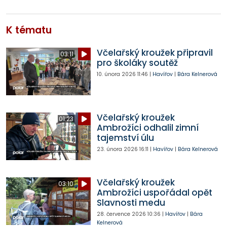
K tématu
Včelařský kroužek připravil
03:11
pro školáky soutěž
10. února 2026
11:46
|
Havířov
|
Bára Kelnerová
Včelařský kroužek
01:23
Ambrožíci odhalil zimní
tajemství úlu
23. února 2026
16:11
|
Havířov
|
Bára Kelnerová
Včelařský kroužek
03:10
Ambrožíci uspořádal opět
Slavnosti medu
28. července 2026
10:36
|
Havířov
|
Bára
Kelnerová