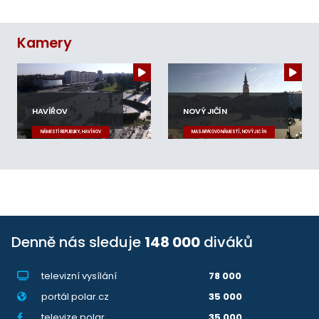
Kamery
HAVÍŘOV
NOVÝ JIČÍN
NÁMĚSTÍ REPUBLIKY, HAVÍŘOV
MASARYKOVO NÁMĚSTÍ, NOVÝ JIČÍN
Denně nás sleduje
148 000
diváků
televizní vysílání
78 000
portál polar.cz
35 000
televize.polar
35 000