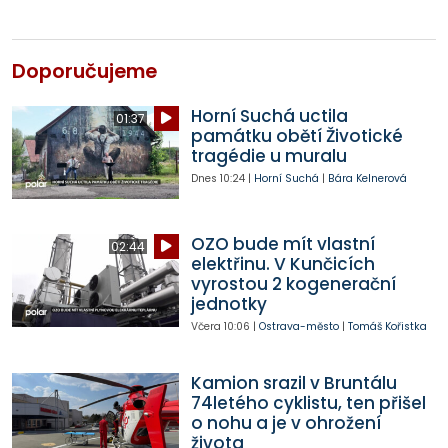
Doporučujeme
Horní Suchá uctila
01:37
památku obětí Životické
tragédie u muralu
Dnes
10:24
|
Horní Suchá
|
Bára Kelnerová
OZO bude mít vlastní
02:44
elektřinu. V Kunčicích
vyrostou 2 kogenerační
jednotky
Včera
10:06
|
Ostrava-město
|
Tomáš Kořistka
Kamion srazil v Bruntálu
74letého cyklistu, ten přišel
o nohu a je v ohrožení
života