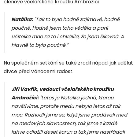
členové včelařského kroužku Ambrožíci.
Natálka:
"Tak to bylo hodně zajímavé, hodně
poučné. Hodně jsem toho věděla a paní
učitelka mne za to i chválila, že jsem šikovná. A
hlavně to bylo poučné.”
Na společném setkání se také zrodil nápad, jak udělat
dívce před Vánocemi radost.
Jiří Vavřík, vedoucí včelařského kroužku
Ambrožíci:
"Letos je Natálka jediná, kterou
navštívíme, protože medu nebylo letos až tak
moc. Rozhodli jsme se, když jsme prodávali med
na medových slavnostech, tak jsme z každé
lahve odložili deset korun a tak jsme nastřádali