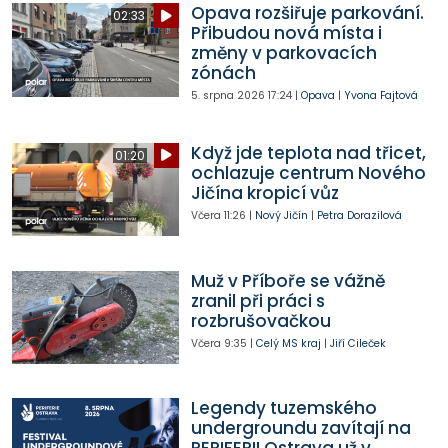
Opava rozšiřuje parkování.
02:33
Přibudou nová místa i
změny v parkovacích
zónách
5. srpna 2026
17:24
|
Opava
|
Yvona Fajtová
Když jde teplota nad třicet,
01:20
ochlazuje centrum Nového
Jičína kropicí vůz
Včera
11:26
|
Nový Jičín
|
Petra Dorazilová
Muž v Příboře se vážně
zranil při práci s
rozbrušovačkou
Včera
9:35
|
Celý MS kraj
|
Jiří Cileček
Legendy tuzemského
undergroundu zavítají na