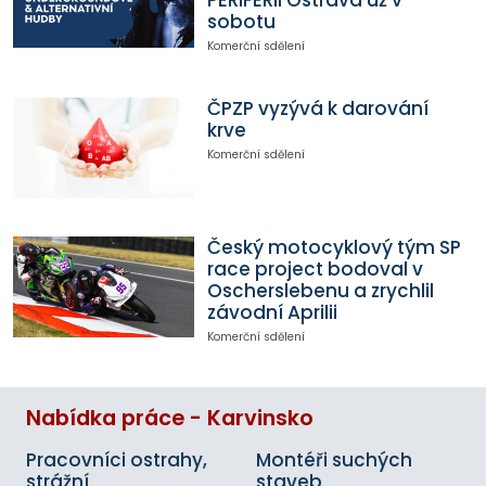
PERIFERII Ostrava už v
sobotu
Komerční sdělení
ČPZP vyzývá k darování
krve
Komerční sdělení
Český motocyklový tým SP
race project bodoval v
Oscherslebenu a zrychlil
závodní Aprilii
Komerční sdělení
Nabídka práce - Karvinsko
Pracovníci ostrahy,
Montéři suchých
strážní
staveb