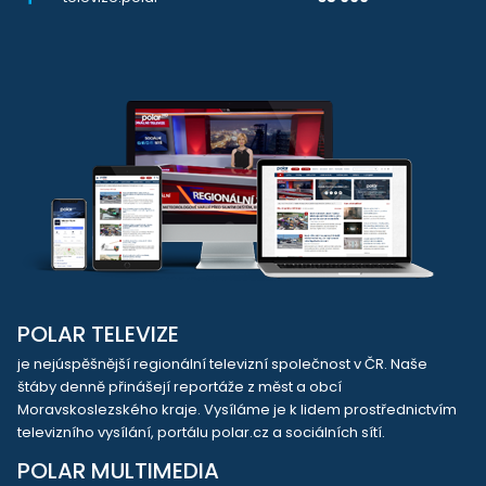
POLAR TELEVIZE
je nejúspěšnější regionální televizní společnost v ČR. Naše
štáby denně přinášejí reportáže z měst a obcí
Moravskoslezského kraje. Vysíláme je k lidem prostřednictvím
televizního vysílání, portálu polar.cz a sociálních sítí.
POLAR MULTIMEDIA