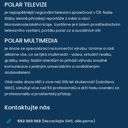
POLAR TELEVIZE
je nejúspěšnější regionální televizní společnost v ČR. Naše
štáby denně přinášejí reportáže z měst a obcí
Moravskoslezského kraje. Vysíláme je k lidem prostřednictvím
televizního vysílání, portálu polar.cz a sociálních sítí.
POLAR MULTIMEDIA
je divize se specializací na komerční výrobu. Umíme a rádi
děláme vše, co se týká multimedií - videa, virtuální realitu,
grafiky, weby. Našim klientům to přináší výhodu snadné
komunikace s jediným univerzálním a osvědčeným
dodavatelem.
Obě naše divize těží z více než 30ti let zkušeností (založeno
1993), sdružují více než 50 profesionálů a drží řadu ocenění za
profesionalitu a proklientský přístup.
Kontaktujte nás
552 303 303
(Nezasílejte SMS, děkujeme)