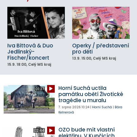
Iva Bittová & Duo
Operky / představení
Jedlinský-
pro děti
Fischer/koncert
13.9.
15:00
, Celý MS kraj
15.9.
18:00
, Celý MS kraj
Horní Suchá uctila
01:37
památku obětí Životické
tragédie u muralu
7. srpna 2026
10:24
|
Horní Suchá
|
Bára
Kelnerová
OZO bude mít vlastní
02:44
elektřinu. V Kunčicích