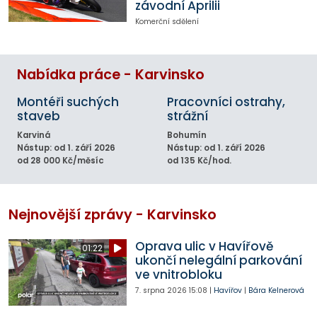
závodní Aprilii
Komerční sdělení
Nabídka práce - Karvinsko
Montéři suchých
Pracovníci ostrahy,
staveb
strážní
Karviná
Bohumín
Nástup: od 1. září 2026
Nástup: od 1. září 2026
od 28 000 Kč/měsíc
od 135 Kč/hod.
Nejnovější zprávy - Karvinsko
Oprava ulic v Havířově
01:22
ukončí nelegální parkování
ve vnitrobloku
7. srpna 2026
15:08
|
Havířov
|
Bára Kelnerová