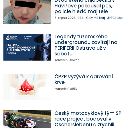
Dvouletého chlapečka v
Havířově pokousal pes,
policie hledá majitele
6. srpna 2026
14:33
|
Celý MS kraj
|
Jiří Cileček
Legendy tuzemského
undergroundu zavítají na
PERIFERII Ostrava už v
sobotu
Komerční sdělení
ČPZP vyzývá k darování
krve
Komerční sdělení
Český motocyklový tým SP
race project bodoval v
Oscherslebenu a zrychlil