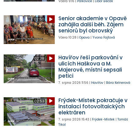
Včera
9:16
|
Palkovice
|
Libor Běčák
Senior akademie v Opavě
02:50
zahájila další běh. Zájem
seniorů byl obrovský
Včera
10:28
|
Opava
|
Yvona Fajtová
Havířov řeší parkování v
02:38
ulicích Haškova a M.
Majerové, místní sepsali
petici
7. srpna 2026
11:56
|
Havířov
|
Bára Kelnerová
Frýdek-Místek pokračuje v
02:53
instalaci fotovoltaických
elektráren
7. srpna 2026
15:43
|
Frýdek-Místek
|
Tomáš
Tikal