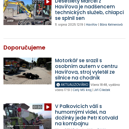
Desetiletý Marcel z
02:32
Havířova je nadšencem
technických služeb, chlapci
se splnil sen
11. srpna 2025
12:19
|
Havířov
|
Bára Kelnerová
Doporučujeme
Motorkář se srazil s
osobním autem v centru
Havířova, stroj vyletěl ze
silnice na chodník
AKTUALIZOVÁNO
Včera
18:48
,
vydáno
včera
17:51
|
Celý MS kraj
|
Jiří Cileček
V Palkovicích válí s
01:30
humornými videi, na
dožínky jede Petr Kotvald
na kombajnu