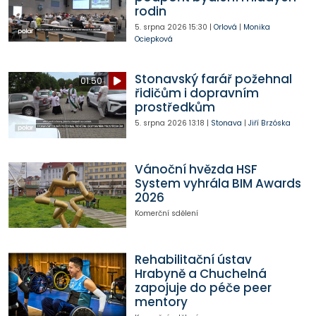
rodin
5. srpna 2026
15:30
|
Orlová
|
Monika
Ociepková
Stonavský farář požehnal
01:50
řidičům i dopravním
prostředkům
5. srpna 2026
13:18
|
Stonava
|
Jiří Brzóska
Vánoční hvězda HSF
System vyhrála BIM Awards
2026
Komerční sdělení
Rehabilitační ústav
Hrabyně a Chuchelná
zapojuje do péče peer
mentory