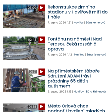
Rekonstrukce zimního
03:00
stadionu v Havířově míří do
finále
7. srpna 2026
11:51
|
Havířov
|
Bára Kelnerová
Fontánu na náměstí Nad
02:43
Terasou čeká rozsáhlá
oprava
7. srpna 2026
11:42
|
Havířov
|
Bára Kelnerová
Na příměstském táboře
01:21
Sdružení ADAM tráví
prázdniny 65 dětí s
autismem
6. srpna 2026
11:15
|
Havířov
|
Bára Kelnerová
Město Orlová chce
01:38
podpořit bydlení mladých