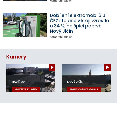
Komerční sdělení
Dobíjení elektromobilů u
ČEZ stojanů v kraji vzrostlo
o 34 %, na špici poprvé
Nový Jičín
Komerční sdělení
Kamery
HAVÍŘOV
NOVÝ JIČÍN
NÁMĚSTÍ REPUBLIKY, HAVÍŘOV
MASARYKOVO NÁMĚSTÍ, NOVÝ JIČÍN