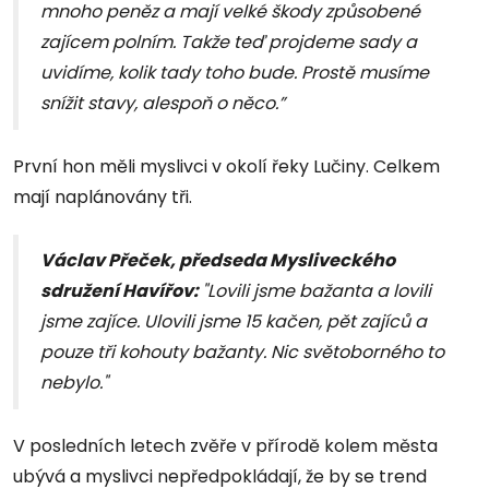
mnoho peněz a mají velké škody způsobené
zajícem polním. Takže teď projdeme sady a
uvidíme, kolik tady toho bude. Prostě musíme
snížit stavy, alespoň o něco.”
První hon měli myslivci v okolí řeky Lučiny. Celkem
mají naplánovány tři.
Václav Přeček, předseda Mysliveckého
sdružení Havířov:
"Lovili jsme bažanta a lovili
jsme zajíce. Ulovili jsme 15 kačen, pět zajíců a
pouze tři kohouty bažanty. Nic světoborného to
nebylo."
V posledních letech zvěře v přírodě kolem města
ubývá a myslivci nepředpokládají, že by se trend