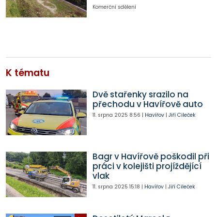
Komerční sdělení
K tématu
Dvě stařenky srazilo na
přechodu v Havířově auto
11. srpna 2025
8:56
|
Havířov
|
Jiří Cileček
Bagr v Havířově poškodil při
práci v kolejišti projíždějící
vlak
11. srpna 2025
15:18
|
Havířov
|
Jiří Cileček