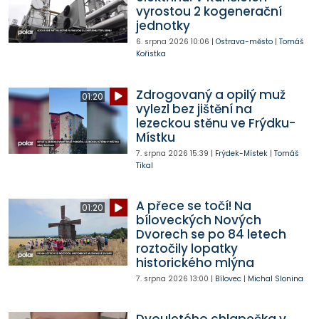
vyrostou 2 kogenerační
jednotky
6. srpna 2026
10:06
|
Ostrava-město
|
Tomáš
Kořistka
Zdrogovaný a opilý muž
01:20
vylezl bez jištění na
lezeckou stěnu ve Frýdku-
Místku
7. srpna 2026
15:39
|
Frýdek-Místek
|
Tomáš
Tikal
A přece se točí! Na
01:20
bíloveckých Nových
Dvorech se po 84 letech
roztočily lopatky
historického mlýna
7. srpna 2026
13:00
|
Bílovec
|
Michal Slonina