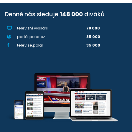
Denně nás sleduje
148 000
diváků
televizní vysílání
78 000
portál polar.cz
35 000
televize.polar
35 000