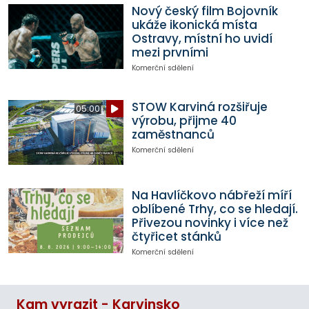
Nový český film Bojovník
ukáže ikonická místa
Ostravy, místní ho uvidí
mezi prvními
Komerční sdělení
STOW Karviná rozšiřuje
05:00
výrobu, přijme 40
zaměstnanců
Komerční sdělení
Na Havlíčkovo nábřeží míří
oblíbené Trhy, co se hledají.
Přivezou novinky i více než
čtyřicet stánků
Komerční sdělení
Kam vyrazit - Karvinsko