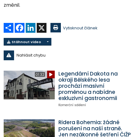
změnil.
Sdílet
Facebook
LinkedIn
X
Vytisknout článek
Stáhnout video
Nahlásit chybu
Legendární Dakota na
01:32
okraji Bělského lesa
prochází masivní
proměnou a nabídne
exkluzivní gastronomii
Komerční sdělení
Ridera Bohemia: žádné
porušení na naší straně.
Jen nezákonné šetření ČIŽP