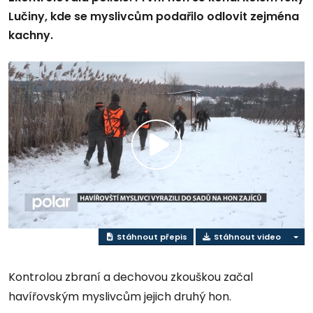
Lučiny, kde se myslivcům podařilo odlovit zejména
kachny.
Přehrát
video
Stáhnout přepis
Stáhnout video
Kontrolou zbraní a dechovou zkouškou začal
havířovským myslivcům jejich druhý hon.