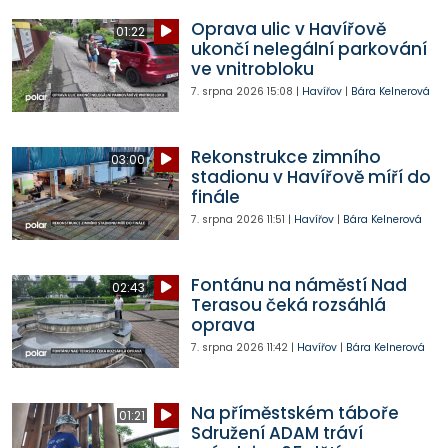
Oprava ulic v Havířově
01:22
ukončí nelegální parkování
ve vnitrobloku
7. srpna 2026
15:08
|
Havířov
|
Bára Kelnerová
Rekonstrukce zimního
03:00
stadionu v Havířově míří do
finále
7. srpna 2026
11:51
|
Havířov
|
Bára Kelnerová
Fontánu na náměstí Nad
02:43
Terasou čeká rozsáhlá
oprava
7. srpna 2026
11:42
|
Havířov
|
Bára Kelnerová
Na příměstském táboře
01:21
Sdružení ADAM tráví