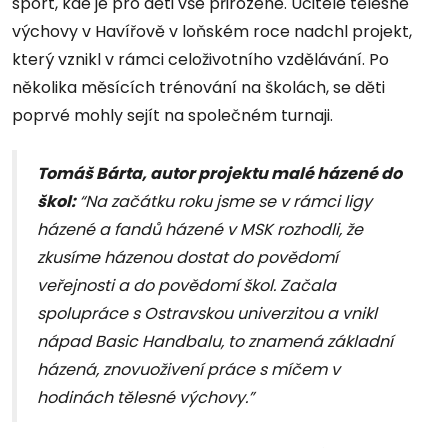
sport, kde je pro děti vše přirozené. Učitele tělesné
výchovy v Havířově v loňském roce nadchl projekt,
který vznikl v rámci celoživotního vzdělávání. Po
několika měsících trénování na školách, se děti
poprvé mohly sejít na společném turnaji.
Tomáš Bárta, autor projektu malé házené do
škol:
“Na začátku roku jsme se v rámci ligy
házené a fandů házené v MSK rozhodli, že
zkusíme házenou dostat do povědomí
veřejnosti a do povědomí škol. Začala
spolupráce s Ostravskou univerzitou a vnikl
nápad Basic Handbalu, to znamená základní
házená, znovuoživení práce s míčem v
hodinách tělesné výchovy.”