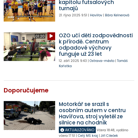
kapitolu futsalových
turnajů
21. října 2025
9:51
|
Havířov
|
Bára Kelnerová
OZO učí děti zodpovědnosti
01:20
k přírodě. Centrum
odpadové výchovy
funguje už 23 let
12. září 2025
9:43
|
Ostrava-město
|
Tomáš
Kořistka
Doporučujeme
Motorkář se srazil s
osobním autem v centru
Havířova, stroj vyletěl ze
silnice na chodník
AKTUALIZOVÁNO
Včera
18:48
,
vydáno
včera
17:51
|
Celý MS kraj
|
Jiří Cileček