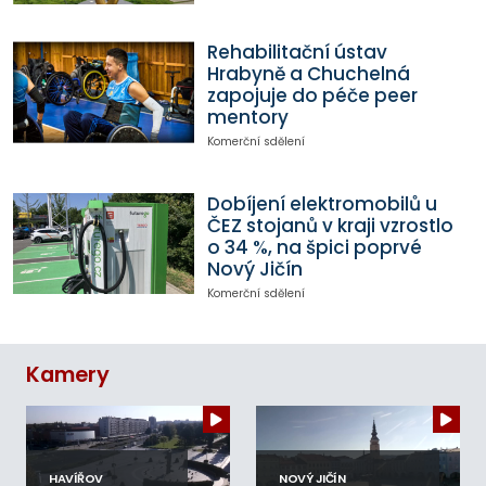
Rehabilitační ústav
Hrabyně a Chuchelná
zapojuje do péče peer
mentory
Komerční sdělení
Dobíjení elektromobilů u
ČEZ stojanů v kraji vzrostlo
o 34 %, na špici poprvé
Nový Jičín
Komerční sdělení
Kamery
HAVÍŘOV
NOVÝ JIČÍN