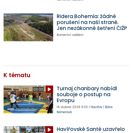
Ridera Bohemia: žádné
porušení na naší straně.
Jen nezákonné šetření ČIŽP
Komerční sdělení
K tématu
Turnaj chanbary nabídl
03:03
souboje o postup na
Evropu
14. dubna 2026
11:00
|
Havířov
|
Bára
Kelnerová
Havířovské Santé uzavřelo
01:23