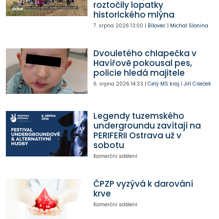
roztočily lopatky
historického mlýna
7. srpna 2026
13:00
|
Bílovec
|
Michal Slonina
Dvouletého chlapečka v
Havířově pokousal pes,
policie hledá majitele
6. srpna 2026
14:33
|
Celý MS kraj
|
Jiří Cileček
Legendy tuzemského
undergroundu zavítají na
PERIFERII Ostrava už v
sobotu
Komerční sdělení
ČPZP vyzývá k darování
krve
Komerční sdělení