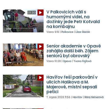
V Palkovicích válí s
01:30
humornými videi, na
dožínky jede Petr Kotvald
na kombajnu
Včera
9:16
|
Palkovice
|
Libor Běčák
Senior akademie v Opavě
02:50
zahájila další běh. Zájem
seniorů byl obrovský
Včera
10:28
|
Opava
|
Yvona Fajtová
Havířov řeší parkování v
02:38
ulicích Haškova a M.
Majerové, místní sepsali
petici
7. srpna 2026
11:56
|
Havířov
|
Bára Kelnerová