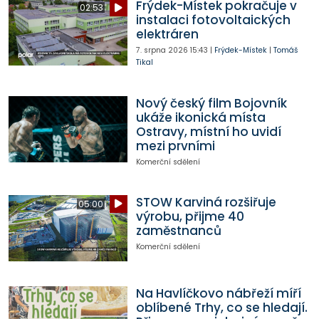
Frýdek-Místek pokračuje v
02:53
instalaci fotovoltaických
elektráren
7. srpna 2026
15:43
|
Frýdek-Místek
|
Tomáš
Tikal
Nový český film Bojovník
ukáže ikonická místa
Ostravy, místní ho uvidí
mezi prvními
Komerční sdělení
STOW Karviná rozšiřuje
05:00
výrobu, přijme 40
zaměstnanců
Komerční sdělení
Na Havlíčkovo nábřeží míří
oblíbené Trhy, co se hledají.