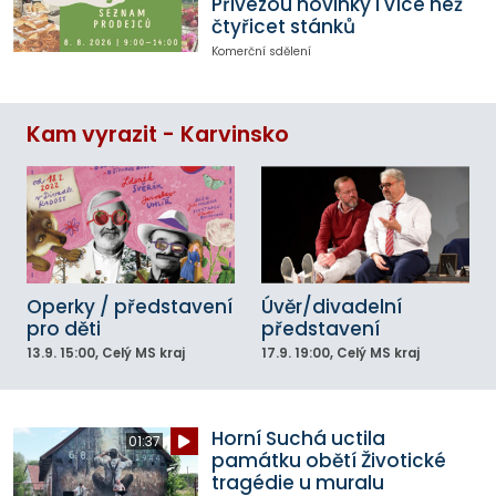
Přivezou novinky i více než
čtyřicet stánků
Komerční sdělení
Kam vyrazit - Karvinsko
Operky / představení
Úvěr/divadelní
pro děti
představení
13.9.
15:00
, Celý MS kraj
17.9.
19:00
, Celý MS kraj
Horní Suchá uctila
01:37
památku obětí Životické
tragédie u muralu