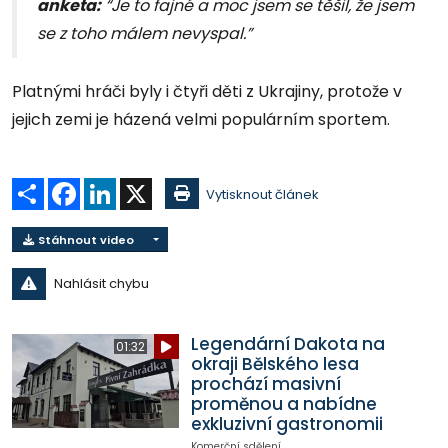
anketa:
“Je to fajné a moc jsem se těšil, že jsem
se z toho málem nevyspal.”
Platnými hráči byly i čtyři děti z Ukrajiny, protože v
jejich zemi je házená velmi populárním sportem.
Sdílet
Facebook
LinkedIn
X
Vytisknout článek
Stáhnout video
Nahlásit chybu
Legendární Dakota na
01:32
okraji Bělského lesa
prochází masivní
proměnou a nabídne
exkluzivní gastronomii
Komerční sdělení