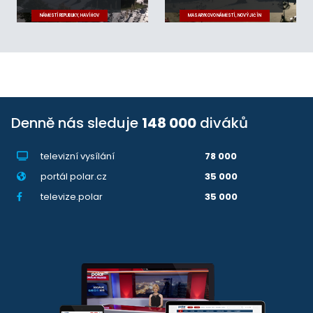
NÁMĚSTÍ REPUBLIKY, HAVÍŘOV
MASARYKOVO NÁMĚSTÍ, NOVÝ JIČÍN
Denně nás sleduje
148 000
diváků
televizní vysílání
78 000
portál polar.cz
35 000
televize.polar
35 000