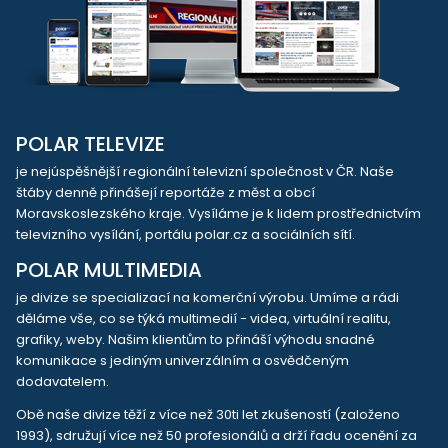
POLAR TELEVIZE
je nejúspěšnější regionální televizní společnost v ČR. Naše
štáby denně přinášejí reportáže z měst a obcí
Moravskoslezského kraje. Vysíláme je k lidem prostřednictvím
televizního vysílání, portálu polar.cz a sociálních sítí.
POLAR MULTIMEDIA
je divize se specializací na komerční výrobu. Umíme a rádi
děláme vše, co se týká multimedií - videa, virtuální realitu,
grafiky, weby. Našim klientům to přináší výhodu snadné
komunikace s jediným univerzálním a osvědčeným
dodavatelem.
Obě naše divize těží z více než 30ti let zkušeností (založeno
1993), sdružují více než 50 profesionálů a drží řadu ocenění za