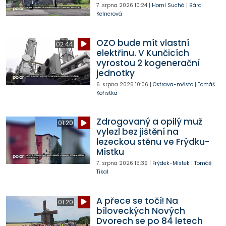
7. srpna 2026
10:24
|
Horní Suchá
|
Bára
Kelnerová
OZO bude mít vlastní
02:44
elektřinu. V Kunčicích
vyrostou 2 kogenerační
jednotky
6. srpna 2026
10:06
|
Ostrava-město
|
Tomáš
Kořistka
Zdrogovaný a opilý muž
01:20
vylezl bez jištění na
lezeckou stěnu ve Frýdku-
Místku
7. srpna 2026
15:39
|
Frýdek-Místek
|
Tomáš
Tikal
A přece se točí! Na
01:20
bíloveckých Nových
Dvorech se po 84 letech