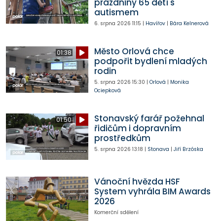
prázdniny 65 dětí s
autismem
6. srpna 2026
11:15
|
Havířov
|
Bára Kelnerová
Město Orlová chce
01:38
podpořit bydlení mladých
rodin
5. srpna 2026
15:30
|
Orlová
|
Monika
Ociepková
Stonavský farář požehnal
01:50
řidičům i dopravním
prostředkům
5. srpna 2026
13:18
|
Stonava
|
Jiří Brzóska
Vánoční hvězda HSF
System vyhrála BIM Awards
2026
Komerční sdělení