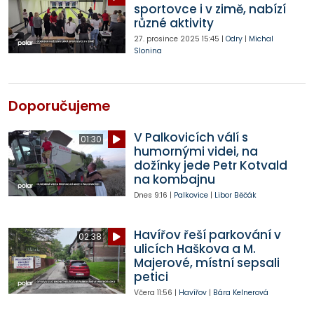
sportovce i v zimě, nabízí
různé aktivity
27. prosince 2025
15:45
|
Odry
|
Michal
Slonina
Doporučujeme
V Palkovicích válí s
01:30
humornými videi, na
dožínky jede Petr Kotvald
na kombajnu
Dnes
9:16
|
Palkovice
|
Libor Běčák
Havířov řeší parkování v
02:38
ulicích Haškova a M.
Majerové, místní sepsali
petici
Včera
11:56
|
Havířov
|
Bára Kelnerová