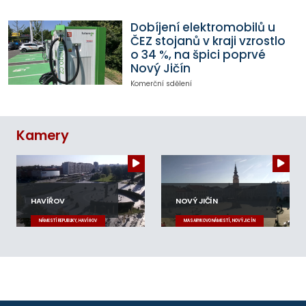
Dobíjení elektromobilů u
ČEZ stojanů v kraji vzrostlo
o 34 %, na špici poprvé
Nový Jičín
Komerční sdělení
Kamery
HAVÍŘOV
NOVÝ JIČÍN
NÁMĚSTÍ REPUBLIKY, HAVÍŘOV
MASARYKOVO NÁMĚSTÍ, NOVÝ JIČÍN