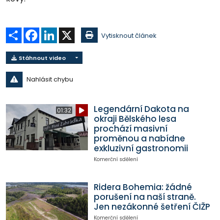
Sdílet
Facebook
LinkedIn
X
Vytisknout článek
Stáhnout video
Nahlásit chybu
Legendární Dakota na
01:32
okraji Bělského lesa
prochází masivní
proměnou a nabídne
exkluzivní gastronomii
Komerční sdělení
Ridera Bohemia: žádné
porušení na naší straně.
Jen nezákonné šetření ČIŽP
Komerční sdělení