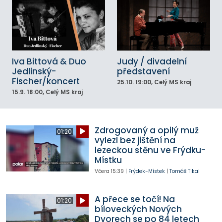
Iva Bittová & Duo
Judy / divadelní
Jedlinský-
představení
Fischer/koncert
25.10.
19:00
, Celý MS kraj
15.9.
18:00
, Celý MS kraj
Zdrogovaný a opilý muž
01:20
vylezl bez jištění na
lezeckou stěnu ve Frýdku-
Místku
Včera
15:39
|
Frýdek-Místek
|
Tomáš Tikal
A přece se točí! Na
01:20
bíloveckých Nových
Dvorech se po 84 letech