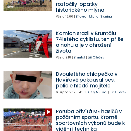
roztočily lopatky
historického mlýna
Včera
13:00
|
Bílovec
|
Michal Slonina
Kamion srazil v Bruntálu
74letého cyklistu, ten přišel
o nohu a je v ohrožení
života
Včera
9:18
|
Bruntál
|
Jiří Cileček
Dvouletého chlapečka v
Havířově pokousal pes,
policie hledá majitele
6. srpna 2026
14:33
|
Celý MS kraj
|
Jiří Cileček
Poruba přivítá ME hasičů v
01:31
požárním sportu. Kromě
sportovních výkonů bude k
vidění i technika