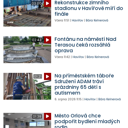
Rekonstrukce zimního
03:00
stadionu v Havířově míří do
finále
Včera
11:51
|
Havířov
|
Bára Kelnerová
Fontánu na náměstí Nad
02:43
Terasou čeká rozsáhlá
oprava
Včera
11:42
|
Havířov
|
Bára Kelnerová
Na příměstském táboře
01:21
Sdružení ADAM tráví
prázdniny 65 dětí s
autismem
6. srpna 2026
11:15
|
Havířov
|
Bára Kelnerová
Město Orlová chce
01:38
podpořit bydlení mladých
rodin