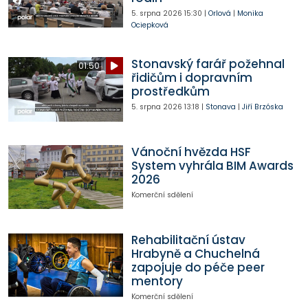
5. srpna 2026
15:30
|
Orlová
|
Monika
Ociepková
Stonavský farář požehnal
01:50
řidičům i dopravním
prostředkům
5. srpna 2026
13:18
|
Stonava
|
Jiří Brzóska
Vánoční hvězda HSF
System vyhrála BIM Awards
2026
Komerční sdělení
Rehabilitační ústav
Hrabyně a Chuchelná
zapojuje do péče peer
mentory
Komerční sdělení