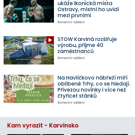
ukáže ikonická místa
Ostravy, místní ho uvidí
mezi prvními
Komerční sdělení
STOW Karviná rozšiřuje
05:00
výrobu, přijme 40
zaměstnanců
Komerční sdělení
Na Havlíčkovo nábřeží míří
oblíbené Trhy, co se hledají.
Přivezou novinky i více než
čtyřicet stánků
Komerční sdělení
Kam vyrazit - Karvinsko