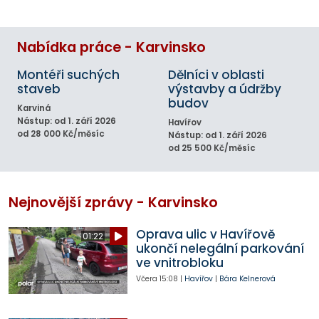
Nabídka práce - Karvinsko
Montéři suchých
Dělníci v oblasti
staveb
výstavby a údržby
budov
Karviná
Nástup: od 1. září 2026
Havířov
od 28 000 Kč/měsíc
Nástup: od 1. září 2026
od 25 500 Kč/měsíc
Nejnovější zprávy - Karvinsko
Oprava ulic v Havířově
01:22
ukončí nelegální parkování
ve vnitrobloku
Včera
15:08
|
Havířov
|
Bára Kelnerová