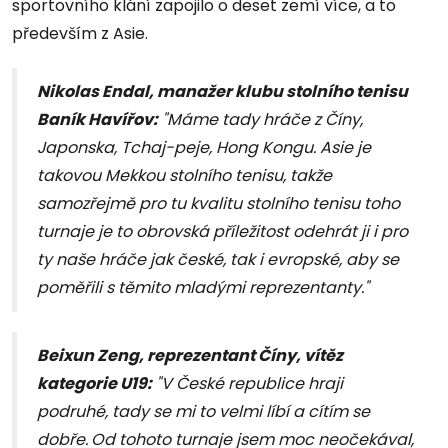
sportovního klání zapojilo o deset zemí více, a to
především z Asie.
Nikolas Endal, manažer klubu stolního tenisu
Baník Havířov:
"Máme tady hráče z Číny,
Japonska, Tchaj-peje, Hong Kongu. Asie je
takovou Mekkou stolního tenisu, takže
samozřejmě pro tu kvalitu stolního tenisu toho
turnaje je to obrovská příležitost odehrát ji i pro
ty naše hráče jak české, tak i evropské, aby se
poměřili s těmito mladými reprezentanty."
Beixun Zeng, reprezentant Číny, vítěz
kategorie U19:
"V České republice hraji
podruhé, tady se mi to velmi líbí a cítím se
dobře.
Od tohoto turnaje jsem moc neočekával,