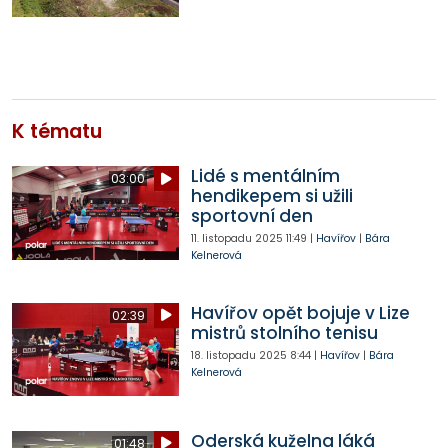
K tématu
Lidé s mentálním
03:00
hendikepem si užili
sportovní den
11. listopadu 2025
11:49
|
Havířov
|
Bára
Kelnerová
Havířov opět bojuje v Lize
02:39
mistrů stolního tenisu
18. listopadu 2025
8:44
|
Havířov
|
Bára
Kelnerová
Oderská kuželna láká
01:48