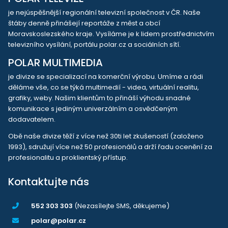
je nejúspěšnější regionální televizní společnost v ČR. Naše
štáby denně přinášejí reportáže z měst a obcí
Moravskoslezského kraje. Vysíláme je k lidem prostřednictvím
televizního vysílání, portálu polar.cz a sociálních sítí.
POLAR MULTIMEDIA
je divize se specializací na komerční výrobu. Umíme a rádi
děláme vše, co se týká multimedií - videa, virtuální realitu,
grafiky, weby. Našim klientům to přináší výhodu snadné
komunikace s jediným univerzálním a osvědčeným
dodavatelem.
Obě naše divize těží z více než 30ti let zkušeností (založeno
1993), sdružují více než 50 profesionálů a drží řadu ocenění za
profesionalitu a proklientský přístup.
Kontaktujte nás
552 303 303
(Nezasílejte SMS, děkujeme)
polar@polar.cz