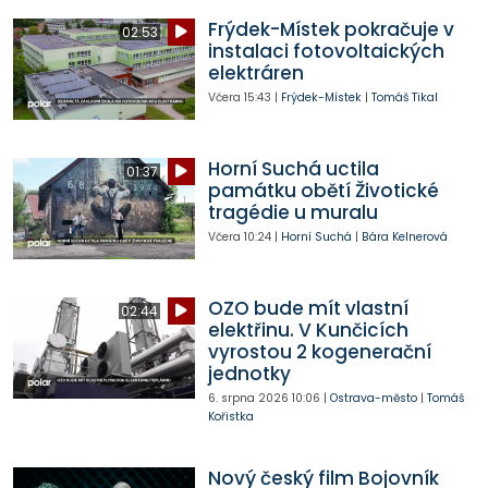
Frýdek-Místek pokračuje v
02:53
instalaci fotovoltaických
elektráren
Včera
15:43
|
Frýdek-Místek
|
Tomáš Tikal
Horní Suchá uctila
01:37
památku obětí Životické
tragédie u muralu
Včera
10:24
|
Horní Suchá
|
Bára Kelnerová
OZO bude mít vlastní
02:44
elektřinu. V Kunčicích
vyrostou 2 kogenerační
jednotky
6. srpna 2026
10:06
|
Ostrava-město
|
Tomáš
Kořistka
Nový český film Bojovník