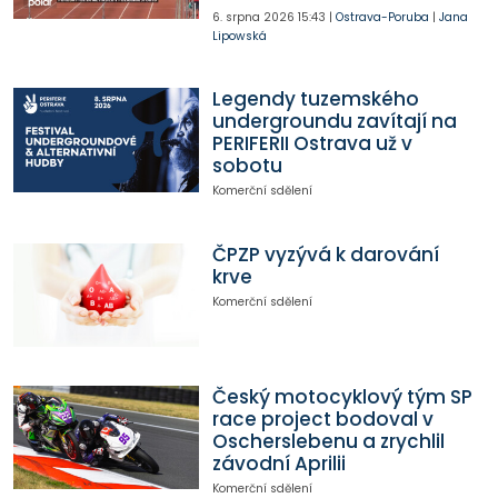
6. srpna 2026
15:43
|
Ostrava-Poruba
|
Jana
Lipowská
Legendy tuzemského
undergroundu zavítají na
PERIFERII Ostrava už v
sobotu
Komerční sdělení
ČPZP vyzývá k darování
krve
Komerční sdělení
Český motocyklový tým SP
race project bodoval v
Oscherslebenu a zrychlil
závodní Aprilii
Komerční sdělení